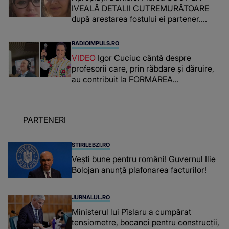
IVEALĂ DETALII CUTREMURĂTOARE
după arestarea fostului ei partener.
PRIN CE A FOST NEVOITĂ să treacă
românca ucisă în Italia și ascunsă în
RADIOIMPULS.RO
lada unui pat: " Îmi pare rău că nu am
VIDEO
Igor Cuciuc cântă despre
reușit să fac mai mult pentru ea și..."
profesorii care, prin răbdare și dăruire,
au contribuit la FORMAREA
OAMENILOR DE ASTĂZI. Ce spune
despre dascălii care lasă amprente
puternice ÎN SUFLETELE ELEVILOR,
PARTENERI
chiar și după trecerea anilor: "De
fiecare dată când..."
STIRILEBZI.RO
Vești bune pentru români! Guvernul Ilie
Bolojan anunță plafonarea facturilor!
JURNALUL.RO
Ministerul lui Pîslaru a cumpărat
tensiometre, bocanci pentru construcții,