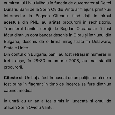
numirea lui Liviu Mihaiu în funcţia de guvernator al Deltei
Dunării. Banii de la Sorin Ovidiu Vîntu ar fi ajuns printr-un
intermediar la Bogdan Olteanu, fiind daţi în biroul
acestuia din PNL, au arătat procurorii în rechizitoriu.
Transferul banilor ceruţi de Bogdan Olteanu ar fi fost
făcut dintr-un cont bancar deschis în Cipru şi într-unul din
Bulgaria, deschis de o firmă înregistrată în Delaware,
Statele Unite.
Din contul din Bulgaria, banii au fost retraşi în numerar în
trei tranşe, în 28-30 octombrie 2008, au mai stabilit
procurorii.
Citeste si:
Un hoț a fost împușcat de un polițist după ce a
fost prins în flagrant în timp ce încerca să fure dintr-un
cabinet medical
În umră cu un an a fos trimis în judecată şi omul de
afaceri Sorin Ovidiu Vântu.