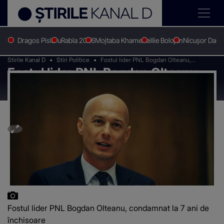
Dragos Pislaru
Rabla 2026
Mojtaba Khamenei
Ilie Bolojan
Nicușor Dan
Stirile Kanal D
Stiri Politice
Fostul lider PNL Bogdan Olteanu,
Fostul lider PNL Bogdan Olteanu,
condamnat la 7 ani de închisoare
condamnat la 7 ani de închisoare
Fostul lider PNL Bogdan Olteanu, condamnat la 7 ani de
închisoare