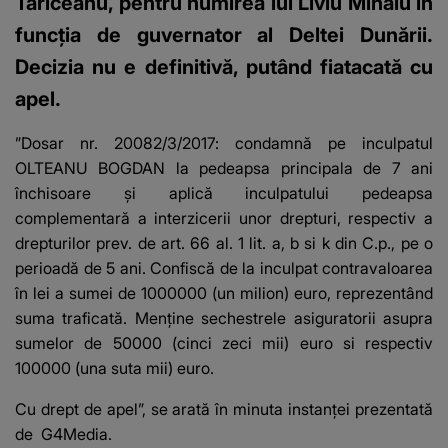
Tăriceanu, pentru numirea lui Liviu Mihaiu în
funcţia de guvernator al Deltei Dunării.
Decizia nu e definitivă, putând fiatacată cu
apel.
”Dosar nr. 20082/3/2017: condamnă pe inculpatul
OLTEANU BOGDAN la pedeapsa principala de 7 ani
închisoare şi aplică inculpatului pedeapsa
complementară a interzicerii unor drepturi, respectiv a
drepturilor prev. de art. 66 al. 1 lit. a, b si k din C.p., pe o
perioadă de 5 ani. Confiscă de la inculpat contravaloarea
în lei a sumei de 1000000 (un milion) euro, reprezentând
suma traficată. Menţine sechestrele asiguratorii asupra
sumelor de 50000 (cinci zeci mii) euro si respectiv
100000 (una suta mii) euro.
Cu drept de apel”, se arată în minuta instanţei prezentată
de
G4Media
.