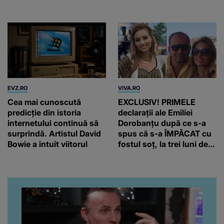
repeziciune
EVZ.RO
VIVA.RO
Cea mai cunoscută
EXCLUSIV! PRIMELE
predicție din istoria
declarații ale Emiliei
internetului continuă să
Dorobanțu după ce s-a
surprindă. Artistul David
spus că s-a ÎMPĂCAT cu
Bowie a intuit viitorul
fostul soț, la trei luni de
când au divorțat. Ce-a
putut să spună frumoasa
artistă i-a lăsat MASCĂ
pe toți. De data aceasta,
chiar a rupt tăcerea:
”Poate că aveam să ne
spunem, să ne...”