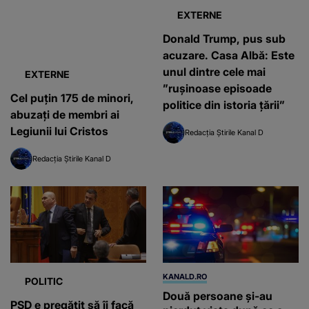
EXTERNE
Donald Trump, pus sub
acuzare. Casa Albă: Este
unul dintre cele mai
EXTERNE
”ruşinoase episoade
Cel puţin 175 de minori,
politice din istoria ţării”
abuzaţi de membri ai
Legiunii lui Cristos
Redacția Știrile Kanal D
Redacția Știrile Kanal D
KANALD.RO
POLITIC
Două persoane și-au
PSD e pregătit să îi facă