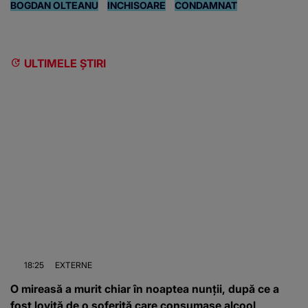
BOGDAN OLTEANU
INCHISOARE
CONDAMNAT
ULTIMELE ȘTIRI
18:25
EXTERNE
O mireasă a murit chiar în noaptea nunții, după ce a
fost lovită de o șoferiță care consumase alcool