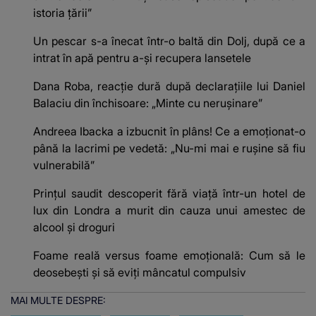
istoria ţării”
Un pescar s-a înecat într-o baltă din Dolj, după ce a
intrat în apă pentru a-și recupera lansetele
Dana Roba, reacție dură după declarațiile lui Daniel
Balaciu din închisoare: „Minte cu nerușinare”
Andreea Ibacka a izbucnit în plâns! Ce a emoționat-o
până la lacrimi pe vedetă: „Nu-mi mai e rușine să fiu
vulnerabilă”
Prințul saudit descoperit fără viață într-un hotel de
lux din Londra a murit din cauza unui amestec de
alcool și droguri
Foame reală versus foame emoțională: Cum să le
deosebești și să eviți mâncatul compulsiv
MAI MULTE DESPRE: