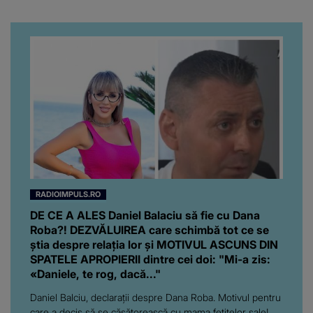
RADIOIMPULS.RO
DE CE A ALES Daniel Balaciu să fie cu Dana
Roba?! DEZVĂLUIREA care schimbă tot ce se
știa despre relația lor și MOTIVUL ASCUNS DIN
SPATELE APROPIERII dintre cei doi: "Mi-a zis:
«Daniele, te rog, dacă..."
Daniel Balciu, declarații despre Dana Roba. Motivul pentru
care a decis să se căsătorească cu mama fetițelor sale!