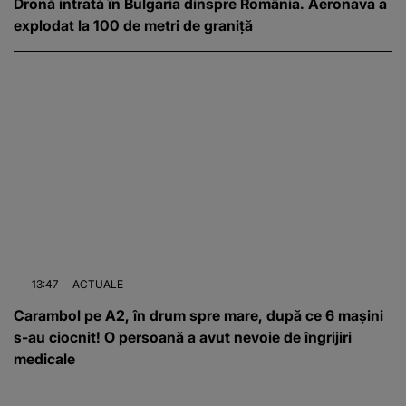
Dronă intrată în Bulgaria dinspre România. Aeronava a
explodat la 100 de metri de graniță
13:47
ACTUALE
Carambol pe A2, în drum spre mare, după ce 6 mașini
s-au ciocnit! O persoană a avut nevoie de îngrijiri
medicale