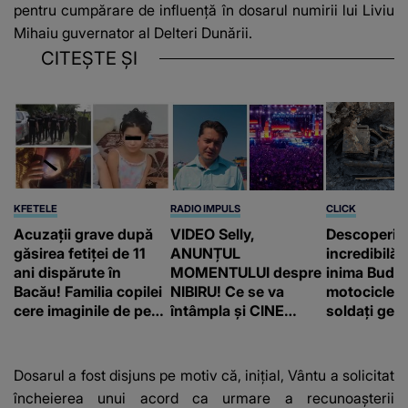
pentru cumpărare de influenţă în dosarul numirii lui Liviu
Mihaiu guvernator al Delteri Dunării.
CITEȘTE ȘI
KFETELE
RADIO IMPULS
CLICK
Acuzații grave după
VIDEO Selly,
Descoperir
găsirea fetiței de 11
ANUNȚUL
incredibilă 
ani dispărute în
MOMENTULUI despre
inima Budap
Bacău! Familia copilei
NIBIRU! Ce se va
motocicletă
cere imaginile de pe
întâmpla și CINE
soldați ger
camerele de
SUNT CEI VIZAȚI de
fost găsiți 
supraveghere: „Nu s-
această situație: "Îmi
a mai dus sora mea...”
e ciudă că..."
Dosarul a fost disjuns pe motiv că, iniţial, Vântu a solicitat
încheierea unui acord ca urmare a recunoaşterii