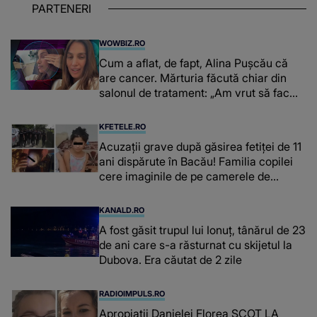
PARTENERI
WOWBIZ.RO
Cum a aflat, de fapt, Alina Pușcău că
are cancer. Mărturia făcută chiar din
salonul de tratament: „Am vrut să fac
niște genuflexiuni și a început să mă
înțepe sânul”
KFETELE.RO
Acuzații grave după găsirea fetiței de 11
ani dispărute în Bacău! Familia copilei
cere imaginile de pe camerele de
supraveghere: „Nu s-a mai dus sora
mea...”
KANALD.RO
A fost găsit trupul lui Ionuț, tânărul de 23
de ani care s-a răsturnat cu skijetul la
Dubova. Era căutat de 2 zile
RADIOIMPULS.RO
Apropiații Danielei Florea SCOT LA