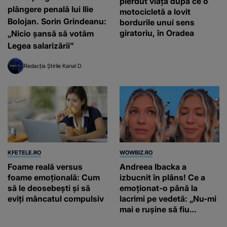
pierdut viața după ce o
plângere penală lui Ilie
motocicletă a lovit
Bolojan. Sorin Grindeanu:
bordurile unui sens
giratoriu, în Oradea
„Nicio șansă să votăm
Legea salarizării”
Redacția Știrile Kanal D
KFETELE.RO
WOWBIZ.RO
Foame reală versus
Andreea Ibacka a
foame emoțională: Cum
izbucnit în plâns! Ce a
să le deosebești și să
emoționat-o până la
eviți mâncatul compulsiv
lacrimi pe vedetă: „Nu-mi
mai e rușine să fiu
vulnerabilă”