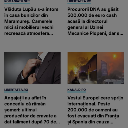
ROMANIATV.NET
LIBERTATEA.RO
Vlăduța Lupău s-a întors
Procurorii DNA au găsit
în casa bunicilor din
500.000 de euro cash
Maramureș. Camerele
acasă la directorul
mici si mobilierul vechi
general al Uzinei
recreează atmosfera
Mecanice Plopeni, dar și
autentică a unei
două ceasuri Patek
gospodării de odinioară
Philippe și Rolex
LIBERTATEA.RO
KANALD.RO
Angajații au aflat în
Vestul Europei cere sprijn
concediu că rămân
internațional. Peste
șomeri: ultimul
200.000 de oameni au
producător de cravate a
fost evacuați din Franța
dat faliment după 70 de
și Spania din cauza
ani, în Elveția
focului care se extinde cu