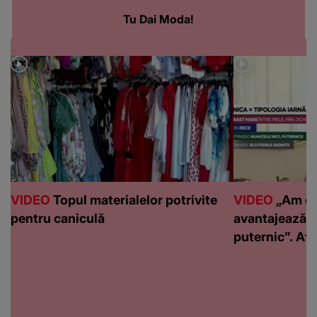
Tu Dai Moda!
VIDEO
Topul materialelor potrivite
VIDEO
„Am de
pentru caniculă
avantajează c
puternic”. Află