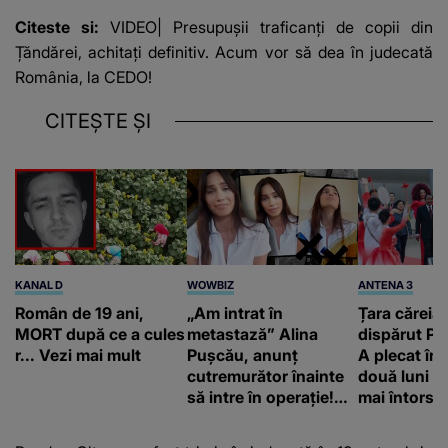
Citeste si:
VIDEO| Presupușii traficanți de copii din
Țăndărei, achitați definitiv. Acum vor să dea în judecată
România, la CEDO!
CITEȘTE ȘI
KANAL D
WOWBIZ
ANTENA 3
Român de 19 ani,
„Am intrat în
Țara căreia 
MORT după ce a cules
metastază” Alina
dispărut Pr
r... Vezi mai mult
Pușcău, anunț
A plecat în
cutremurător înainte
două luni și
să intre în operație!
mai întors
Vedeta a transmis un
mesaj emoționant