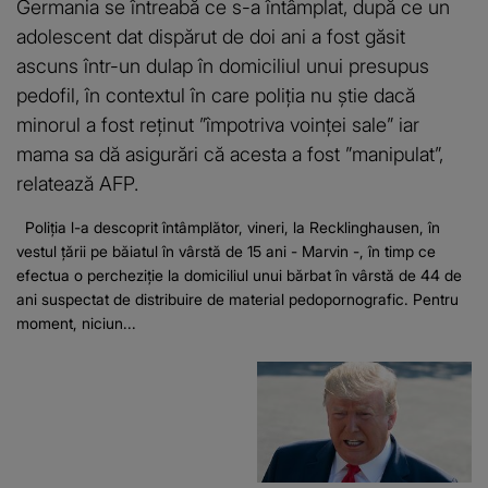
Germania se întreabă ce s-a întâmplat, după ce un
adolescent dat dispărut de doi ani a fost găsit
ascuns într-un dulap în domiciliul unui presupus
pedofil, în contextul în care poliţia nu ştie dacă
minorul a fost reţinut ”împotriva voinţei sale” iar
mama sa dă asigurări că acesta a fost ”manipulat”,
relatează AFP.
Poliţia l-a descoprit întâmplător, vineri, la Recklinghausen, în
vestul ţării pe băiatul în vârstă de 15 ani - Marvin -, în timp ce
efectua o percheziţie la domiciliul unui bărbat în vârstă de 44 de
ani suspectat de distribuire de material pedopornografic. Pentru
moment, niciun...