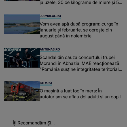
jaluzele, 30 de kilograme de miere și 50
de kilograme de cafea
JURNALUL.RO
Vom avea apă după program: curge în
ianuarie și februarie, se oprește din
august până în noiembrie
ANTENA3.RO
Scandal din cauza concertului trupei
Morandi în Abhazia. MAE reacționează:
"România susține integritatea teritorială
a Georgiei"
B1TV.RO
O maşină a luat foc în mers: În
autoturism se aflau doi adulți și un copil
Îți Recomandăm Și...