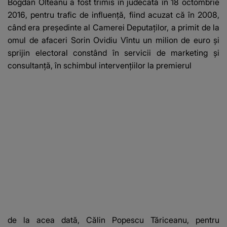
Bogdan Olteanu a fost trimis în judecată în 18 octombrie
fanilor
2016, pentru trafic de influenţă, fiind acuzat că în 2008,
când era preşedinte al Camerei Deputaţilor, a primit de la
omul de afaceri Sorin Ovidiu Vîntu un milion de euro şi
sprijin electoral constând în servicii de marketing şi
consultanţă, în schimbul intervenţiilor la premierul
de la acea dată, Călin Popescu Tăriceanu, pentru