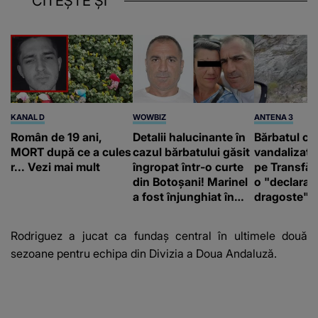
CITEȘTE ȘI
KANAL D
WOWBIZ
ANTENA 3
Român de 19 ani,
Detalii halucinante în
Bărbatul ca
MORT după ce a cules
cazul bărbatului găsit
vandalizat 
r... Vezi mai mult
îngropat într-o curte
pe Transfă
din Botoșani! Marinel
o "declaraţ
a fost înjunghiat în
dragoste" e
inimă, iar concubina
poliție și c
lui se numără printre
mediu
Rodriguez a jucat ca fundaș central în ultimele două
suspecți
sezoane pentru echipa din Divizia a Doua Andaluză.