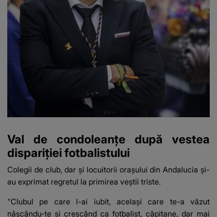
Val de condoleanțe după vestea
dispariției fotbalistului
Colegii de club, dar și locuitorii orașului din Andalucia și-
au exprimat regretul la primirea veștii triste.
"Clubul pe care l-ai iubit, același care te-a văzut
născându-te și crescând ca fotbalist, căpitane, dar mai