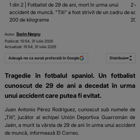
1 din 2 | Fotbalist de 29 de ani, mort în urma unui
2 di
accident de muncă. "Titi" a fost strivit de un cadru de
acci
200 de kilograme
200
Sorin Negru
Autor:
Publicat:
15:54, 31 iulie 2025
Actualizat:
15:54, 31 iulie 2025
Distribuie
Adaugă-ne ca sursă preferată în Google
Tragedie în fotbalul spaniol. Un fotbalist
cunoscut de 29 de ani a decedat în urma
unui accident care putea fi evitat.
Juan Antonio Pérez Rodríguez, cunoscut sub numele de
„Titi”, jucător al echipei Unión Deportiva Guarromán de
Jaén, a murit la vârsta de 29 de ani în urma unui accident
de muncă, informează
El Correo
.