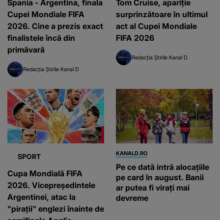
Spania - Argentina, finala
Tom Cruise, apariție
Cupei Mondiale FIFA
surprinzătoare în ultimul
2026. Cine a prezis exact
act al Cupei Mondiale
finalistele încă din
FIFA 2026
primăvară
Redacția Știrile Kanal D
Redacția Știrile Kanal D
KANALD.RO
SPORT
Pe ce dată intră alocațiile
Cupa Mondială FIFA
pe card în august. Banii
2026. Vicepreședintele
ar putea fi virați mai
Argentinei, atac la
devreme
"pirații" englezi înainte de