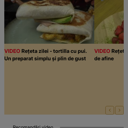
VIDEO
Rețeta zilei - tortilla cu pui.
VIDEO
Rețeta 
Un preparat simplu și plin de gust
de afine
Recomandări video