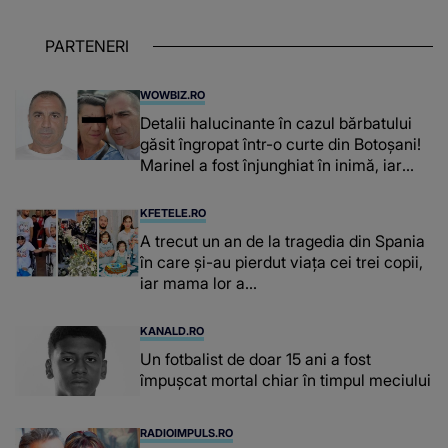
PARTENERI
WOWBIZ.RO
Detalii halucinante în cazul bărbatului
găsit îngropat într-o curte din Botoșani!
Marinel a fost înjunghiat în inimă, iar
concubina lui se numără printre
suspecți
KFETELE.RO
A trecut un an de la tragedia din Spania
în care și-au pierdut viața cei trei copii,
iar mama lor a…
KANALD.RO
Un fotbalist de doar 15 ani a fost
împușcat mortal chiar în timpul meciului
RADIOIMPULS.RO