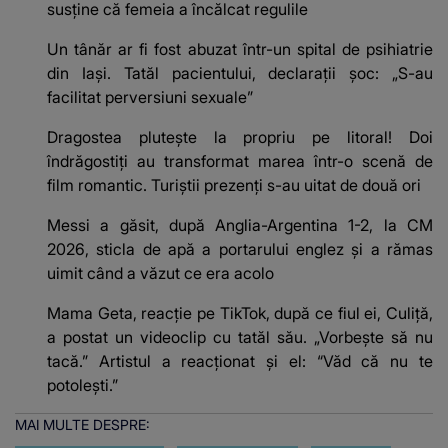
susține că femeia a încălcat regulile
Un tânăr ar fi fost abuzat într-un spital de psihiatrie
din Iași. Tatăl pacientului, declarații șoc: „S-au
facilitat perversiuni sexuale”
Dragostea plutește la propriu pe litoral! Doi
îndrăgostiți au transformat marea într-o scenă de
film romantic. Turiștii prezenți s-au uitat de două ori
Messi a găsit, după Anglia-Argentina 1-2, la CM
2026, sticla de apă a portarului englez şi a rămas
uimit când a văzut ce era acolo
Mama Geta, reacție pe TikTok, după ce fiul ei, Culiță,
a postat un videoclip cu tatăl său. „Vorbește să nu
tacă.” Artistul a reacționat și el: “Văd că nu te
potoleşti.”
MAI MULTE DESPRE: