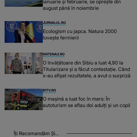
ianuarie și februarie, se oprește din
august până în noiembrie
JURNALUL.RO
Ecologism cu japca. Natura 2000
lovește fermierii
ANTENA3.RO
O învățătoare din Sibiu a luat 4,90 la
Titularizare și a făcut contestație. Când
s-au afișat rezultatele, a avut o surpriză
B1TV.RO
O maşină a luat foc în mers: În
autoturism se aflau doi adulți și un copil
Îți Recomandăm Și...