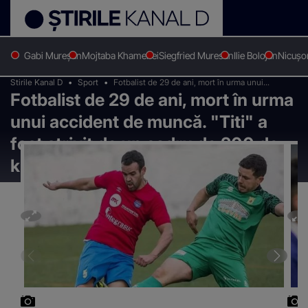
Gabi Mureșan
Mojtaba Khamenei
Siegfried Muresan
Ilie Bolojan
Nicușo
Stirile Kanal D
Sport
Fotbalist de 29 de ani, mort în urma unui
Fotbalist de 29 de ani, mort în urma
accident de muncă. "Titi" a fost strivit de un
cadru de 200 de kilograme
unui accident de muncă. "Titi" a
fost strivit de un cadru de 200 de
kilograme