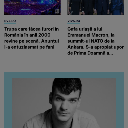
EVZ.RO
VIVA.RO
Trupa care făcea furori în
Gafa uriașă a lui
România în anii 2000
Emmanuel Macron, la
revine pe scenă. Anunțul
summit-ul NATO de la
i-a entuziasmat pe fani
Ankara. S-a apropiat ușor
de Prima Doamnă a
Turciei, iar ce-a urmat e
subiectul care face
înconjurul presei