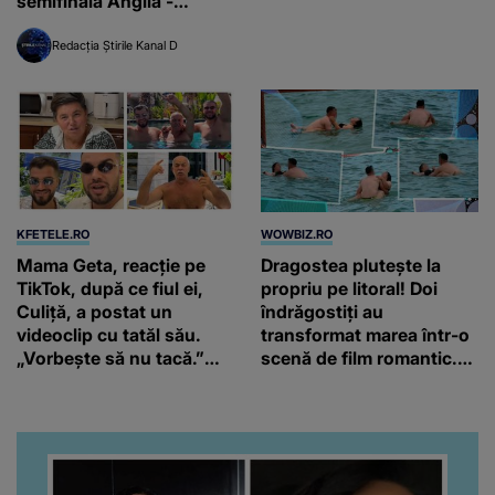
semifinala Anglia -
Argentina
Redacția Știrile Kanal D
KFETELE.RO
WOWBIZ.RO
Mama Geta, reacție pe
Dragostea plutește la
TikTok, după ce fiul ei,
propriu pe litoral! Doi
Culiță, a postat un
îndrăgostiți au
videoclip cu tatăl său.
transformat marea într-o
„Vorbește să nu tacă.”
scenă de film romantic.
Artistul a reacționat și el:
Turiștii prezenți s-au uitat
“Văd că nu te potoleşti.”
de două ori