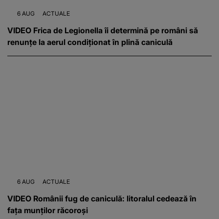
6 AUG
ACTUALE
VIDEO Frica de Legionella îi determină pe români să
renunțe la aerul condiționat în plină caniculă
6 AUG
ACTUALE
VIDEO Românii fug de caniculă: litoralul cedează în
fața munților răcoroși