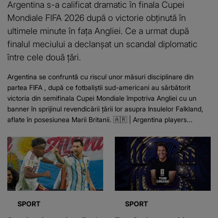
Argentina s-a calificat dramatic în finala Cupei
Mondiale FIFA 2026 după o victorie obținută în
ultimele minute în fața Angliei. Ce a urmat după
finalul meciului a declanșat un scandal diplomatic
între cele două țări.
Argentina se confruntă cu riscul unor măsuri disciplinare din
partea FIFA , după ce fotbaliștii sud-americani au sărbătorit
victoria din semifinala Cupei Mondiale împotriva Angliei cu un
banner în sprijinul revendicării țării lor asupra Insulelor Falkland,
aflate în posesiunea Marii Britanii. 🇦🇷 | Argentina players...
SPORT
SPORT