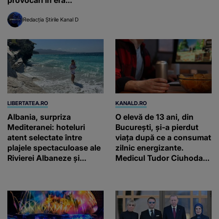
inteligenței artificiale
Redacția Știrile Kanal D
LIBERTATEA.RO
KANALD.RO
Albania, surpriza
O elevă de 13 ani, din
Mediteranei: hoteluri
București, și-a pierdut
atent selectate între
viața după ce a consumat
plajele spectaculoase ale
zilnic energizante.
Rivierei Albaneze și
Medicul Tudor Ciuhodaru
farmecul autentic al
trage un semnal de
Adriaticii
alarmă