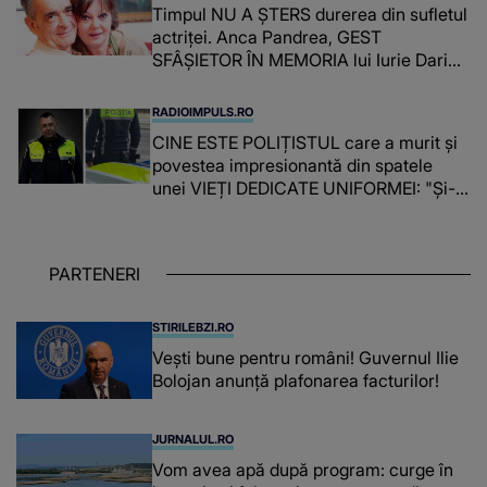
Timpul NU A ȘTERS durerea din sufletul
actriței. Anca Pandrea, GEST
SFÂȘIETOR ÎN MEMORIA lui Iurie Darie:
"A fost copleșitor. Pe măsură ce trece
timpul parcă..."
RADIOIMPULS.RO
CINE ESTE POLIȚISTUL care a murit și
povestea impresionantă din spatele
unei VIEȚI DEDICATE UNIFORMEI: "Și-a
îndeplinit misiunile cu responsabilitate,
iar în relația cu colegii a fost un sprijin,
un sfătuitor și un..."
PARTENERI
STIRILEBZI.RO
Vești bune pentru români! Guvernul Ilie
Bolojan anunță plafonarea facturilor!
JURNALUL.RO
Vom avea apă după program: curge în