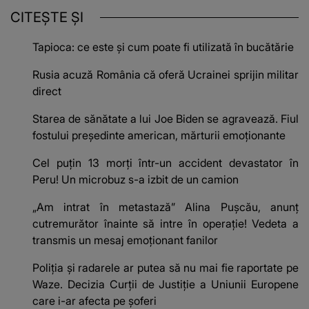
CITEȘTE ȘI
Tapioca: ce este și cum poate fi utilizată în bucătărie
Rusia acuză România că oferă Ucrainei sprijin militar
direct
Starea de sănătate a lui Joe Biden se agravează. Fiul
fostului președinte american, mărturii emoționante
Cel puțin 13 morți într-un accident devastator în
Peru! Un microbuz s-a izbit de un camion
„Am intrat în metastază” Alina Pușcău, anunț
cutremurător înainte să intre în operație! Vedeta a
transmis un mesaj emoționant fanilor
Poliţia şi radarele ar putea să nu mai fie raportate pe
Waze. Decizia Curţii de Justiție a Uniunii Europene
care i-ar afecta pe şoferi