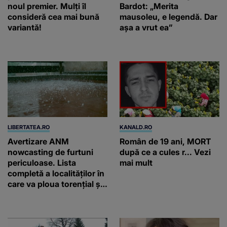
noul premier. Mulți îl
Bardot: „Merita
consideră cea mai bună
mausoleu, e legendă. Dar
variantă!
așa a vrut ea”
LIBERTATEA.RO
KANALD.RO
Avertizare ANM
Român de 19 ani, MORT
nowcasting de furtuni
după ce a cules r... Vezi
periculoase. Lista
mai mult
completă a localităților în
care va ploua torențial și
cu grindină