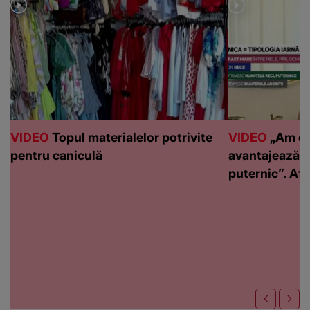
VIDEO
Topul materialelor potrivite
VIDEO
„Am de
pentru caniculă
avantajează c
puternic”. Află