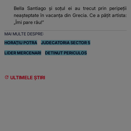
Bella Santiago și soțul ei au trecut prin peripeții
neașteptate în vacanța din Grecia. Ce a pățit artista:
„Îmi pare rău!”
MAI MULTE DESPRE:
HORAȚIU POTRA
JUDECATORIA SECTOR 5
LIDER MERCENARI
DETINUT PERICULOS
ULTIMELE ȘTIRI