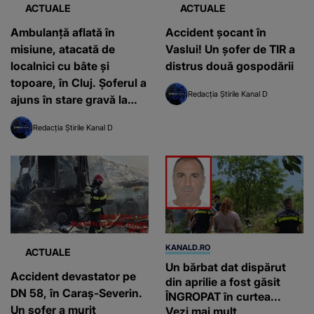
ACTUALE
ACTUALE
Ambulanță aflată în
Accident șocant în
misiune, atacată de
Vaslui! Un șofer de TIR a
localnici cu bâte și
distrus două gospodării
topoare, în Cluj. Șoferul a
Redacția Știrile Kanal D
ajuns în stare gravă la
spital
Redacția Știrile Kanal D
KANALD.RO
ACTUALE
Un bărbat dat dispărut
Accident devastator pe
din aprilie a fost găsit
DN 58, în Caraș-Severin.
ÎNGROPAT în curtea...
Un șofer a murit
Vezi mai mult