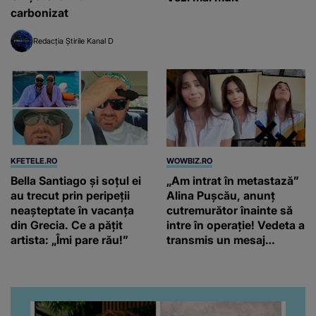
carbonizat
Redacția Știrile Kanal D
KFETELE.RO
WOWBIZ.RO
Bella Santiago și soțul ei
„Am intrat în metastază”
au trecut prin peripeții
Alina Pușcău, anunț
neașteptate în vacanța
cutremurător înainte să
din Grecia. Ce a pățit
intre în operație! Vedeta a
artista: „Îmi pare rău!”
transmis un mesaj
emoționant fanilor