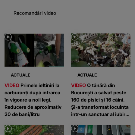
Recomandări video
ACTUALE
ACTUALE
VIDEO
Primele ieftiniri la
VIDEO
O tânără din
carburanți după intrarea
București a salvat peste
în vigoare a noii legi.
160 de pisici și 16 câini.
Reducere de aproximativ
Și-a transformat locuința
20 de bani/litru
într-un sanctuar al iubirii
pentru animale