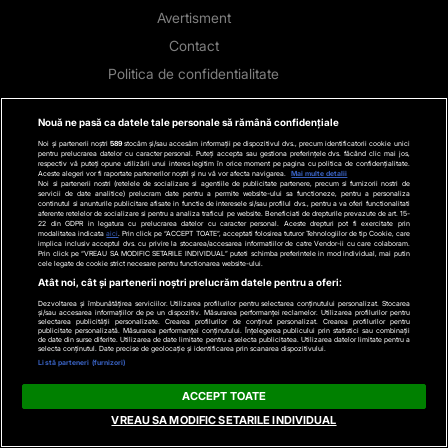
Avertisment
Contact
Politica de confidentialitate
Categorii
Nouă ne pasă ca datele tale personale să rămână confidențiale
Noi și partenerii noștri
589
stocăm și/sau accesăm informații pe dispozitivul dvs., precum identificatorii cookie unici
Stiri actuale
pentru prelucrarea datelor cu caracter personal. Puteți accepta sau gestiona preferințele dvs. făcând clic mai jos,
respectiv vă puteți opune utilizării unui interes legitim în orice moment pe pagina cu politica de confidențialitate.
Aceste alegeri vor fi raportate partenerilor noștri și nu vă vor afecta navigarea.
Mai multe detalii
Stiri Politice
Noi si partenerii nostri (retelele de socializare si agentiile de publicitate partenere, precum si furnizorii nostri de
servicii de date analitice) prelucram date pentru a permite website-ului sa functioneze, pentru a personaliza
continutul si anunturile publicitare afisate in functie de interesele si/sau profilul dvs., pentru a va oferi functionalitati
Educatie
aferente retelelor de socializare si pentru a analiza traficul pe website. Beneficiati de drepturile prevazute de art. 15-
22 din GDPR in legatura cu prelucrarea datelor cu caracter personal. Aceste drepturi pot fi exercitate prin
modalitatea indicata
aici
. Prin click pe “ACCEPT TOATE”, acceptati folosirea tuturor Tehnologiilor de tip Cookie, care
Stiri externe
implica inclusiv acceptul dvs. cu privire la stocarea/accesarea informatiilor de catre Vendor-ii cu care colaboram.
Prin click pe “VREAU SA MODIFIC SETARILE INDIVIDUAL” puteti schimba preferintele in mod individual, mai putin
Life
cele legate de cookie strict necesare pentru functionarea website-ului.
Atât noi, cât și partenerii noștri prelucrăm datele pentru a oferi:
Tech
Dezvoltarea și îmbunătățirea serviciilor. Utilizarea profilurilor pentru selectarea conținutului personalizat. Stocarea
și/sau accesarea informațiilor de pe un dispozitiv. Măsurarea performanței reclamelor. Utilizarea profilurilor pentru
Stiri auto
selectarea publicității personalizate. Crearea profilurilor de conținut personalizat. Crearea profilurilor pentru
publicitate personalizată. Măsurarea performanței conținutului. Înțelegerea publicului prin statistici sau combinații
de date din surse diferite. Utilizarea de date limitate pentru a selecta publicitatea. Utilizarea datelor limitate pentru a
Stiri economice
selecta conținutul. Date precise de geolocație și identificarea prin scanarea dispozitivului.
Listă parteneri (furnizori)
Sport
ACCEPT TOATE
Contact
VREAU SA MODIFIC SETARILE INDIVIDUAL