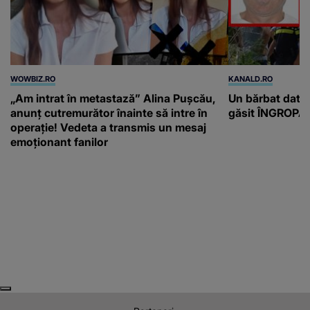
WOWBIZ.RO
KANALD.RO
„Am intrat în metastază” Alina Pușcău,
Un bărbat dat di
anunț cutremurător înainte să intre în
găsit ÎNGROPAT 
operație! Vedeta a transmis un mesaj
emoționant fanilor
Next
Previous