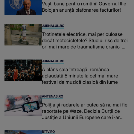
Vești bune pentru români! Guvernul Ilie
Bolojan anunță plafonarea facturilor!
JURNALUL.RO
Trotinetele electrice, mai periculoase
decât motocicletele? Studiu: risc de trei
ori mai mare de traumatisme cranio-
cerebrale
JURNALUL.RO
A plâns sala întreagă: românca
aplaudată 5 minute la cel mai mare
festival de muzică clasică din lume
ANTENA3.RO
Poliţia şi radarele ar putea să nu mai fie
raportate pe Waze. Decizia Curţii de
Justiție a Uniunii Europene care i-ar
afecta pe şoferi
B1TV.RO