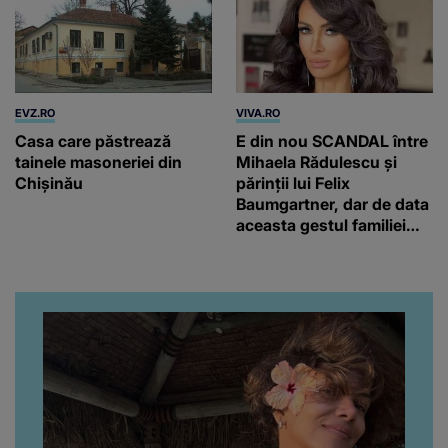
EVZ.RO
VIVA.RO
Casa care păstrează
E din nou SCANDAL între
tainele masoneriei din
Mihaela Rădulescu și
Chişinău
părinții lui Felix
Baumgartner, dar de data
aceasta gestul familiei
regretatului ei iubit a
înfuriat-o pe vedeta
noastră! Fostei
prezentatoare nici că-i
vine să creadă că s-a
ajuns până aici, dar e
adevărat, au făcut-o și pe
asta! Și ce a ieșit la iveală
ar fi prea mult pentru
oricine: "Cu… mine, fata