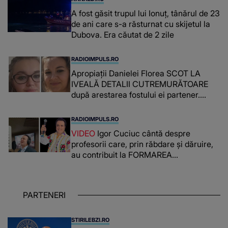
A fost găsit trupul lui Ionuț, tânărul de 23
de ani care s-a răsturnat cu skijetul la
Dubova. Era căutat de 2 zile
RADIOIMPULS.RO
Apropiații Danielei Florea SCOT LA
IVEALĂ DETALII CUTREMURĂTOARE
după arestarea fostului ei partener.
PRIN CE A FOST NEVOITĂ să treacă
românca ucisă în Italia și ascunsă în
RADIOIMPULS.RO
lada unui pat: " Îmi pare rău că nu am
VIDEO
Igor Cuciuc cântă despre
reușit să fac mai mult pentru ea și..."
profesorii care, prin răbdare și dăruire,
au contribuit la FORMAREA
OAMENILOR DE ASTĂZI. Ce spune
despre dascălii care lasă amprente
puternice ÎN SUFLETELE ELEVILOR,
PARTENERI
chiar și după trecerea anilor: "De
fiecare dată când..."
STIRILEBZI.RO