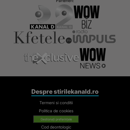
Parteneri:
Despre stirilekanald.ro
Termeni si conditii
Politica de cookies
Gestionați preferințele
Cod deontologic