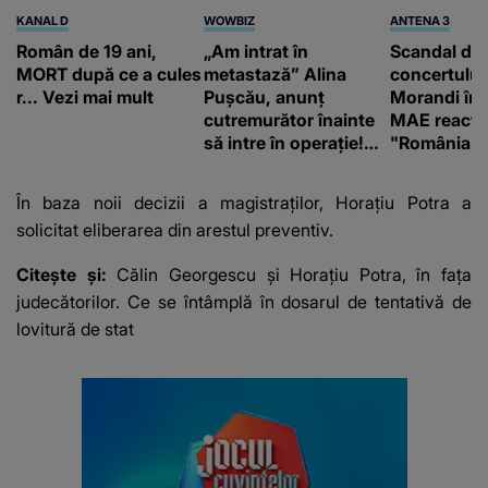
KANAL D
WOWBIZ
ANTENA 3
Român de 19 ani,
„Am intrat în
Scandal di
MORT după ce a cules
metastază” Alina
concertului
r... Vezi mai mult
Pușcău, anunț
Morandi în 
cutremurător înainte
MAE reacți
să intre în operație!
"România s
Vedeta a transmis un
integritatea 
mesaj emoționant
a Georgiei"
În baza noii decizii a magistraților, Horațiu Potra a
fanilor
solicitat eliberarea din arestul preventiv.
Citește și:
Călin Georgescu și Horațiu Potra, în fața
judecătorilor. Ce se întâmplă în dosarul de tentativă de
lovitură de stat