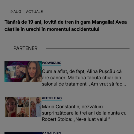
9 AUG
ACTUALE
Tânără de 19 ani, lovită de tren în gara Mangalia! Avea
căștile în urechi în momentul accidentului
PARTENERI
WOWBIZ.RO
Cum a aflat, de fapt, Alina Pușcău că
are cancer. Mărturia făcută chiar din
salonul de tratament: „Am vrut să fac
niște genuflexiuni și a început să mă
înțepe sânul”
KFETELE.RO
Maria Constantin, dezvăluiri
surprinzătoare la trei ani de la nunta cu
Robert Stoica: „Ne-a luat valul.”
KANALD.RO