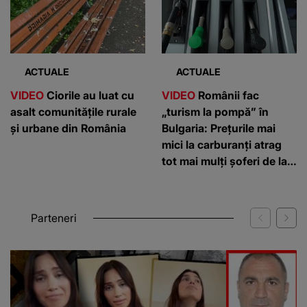
ACTUALE
ACTUALE
VIDEO
Ciorile au luat cu
VIDEO
Românii fac
asalt comunitățile rurale
„turism la pompă” în
și urbane din România
Bulgaria: Prețurile mai
mici la carburanți atrag
tot mai mulți șoferi de la
graniță
Parteneri