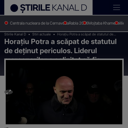
Centrala nucleara de la Cernavoda
Rabla 2026
Mojtaba Khamenei
Ilie 
Stirile Kanal D
Stiri actuale
Horațiu Potra a scăpat de statutul de
Horațiu Potra a scăpat de statutul
deținut periculos. Liderul mercenarilor a
solicitat să fie eliberat
de deținut periculos. Liderul
mercenarilor a solicitat să fie
eliberat