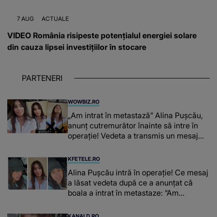
7 AUG
ACTUALE
VIDEO România risipeste potențialul energiei solare
din cauza lipsei investițiilor în stocare
PARTENERI
WOWBIZ.RO
„Am intrat în metastază” Alina Pușcău,
anunț cutremurător înainte să intre în
operație! Vedeta a transmis un mesaj
emoționant fanilor
KFETELE.RO
Alina Pușcău intră în operație! Ce mesaj
a lăsat vedeta după ce a anunțat că
boala a intrat în metastaze: “Am
cancer!”
KANALD.RO