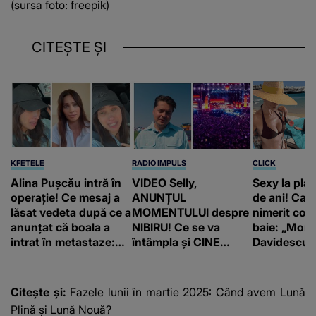
(sursa foto: freepik)
CITEȘTE ȘI
KFETELE
RADIO IMPULS
CLICK
Alina Pușcău intră în
VIDEO Selly,
Sexy la plaj
operație! Ce mesaj a
ANUNȚUL
de ani! Car
lăsat vedeta după ce a
MOMENTULUI despre
nimerit cos
anunțat că boala a
NIBIRU! Ce se va
baie: „Moni
intrat în metastaze:
întâmpla și CINE
Davidescu e
“Am cancer!”
SUNT CEI VIZAȚI de
această situație: "Îmi
e ciudă că..."
Citește și:
Fazele lunii în martie 2025: Când avem Lună
Plină și Lună Nouă?