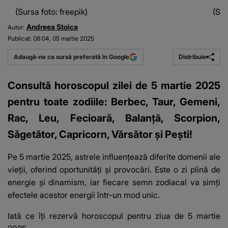
(Sursa foto: freepik)
(Sur
Andreea Stoica
Autor:
Publicat:
08:04, 05 martie 2025
Distribuie
Adaugă-ne ca sursă preferată în Google
Consultă horoscopul zilei de 5 martie 2025
pentru toate zodiile: Berbec, Taur, Gemeni,
Rac, Leu, Fecioară, Balanță, Scorpion,
Săgetător, Capricorn, Vărsător și Pești!
Pe 5 martie 2025, astrele influențează diferite domenii ale
vieții, oferind oportunități și provocări. Este o zi plină de
energie și dinamism, iar fiecare semn zodiacal va simți
efectele acestor energii într-un mod unic.
Iată
ce îți rezervă horoscopul
pentru ziua de 5 martie