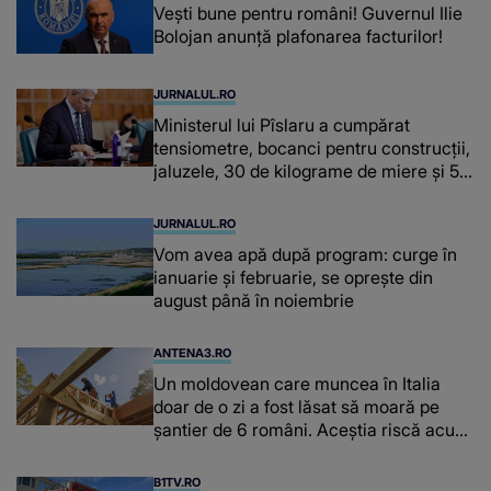
Vești bune pentru români! Guvernul Ilie
Bolojan anunță plafonarea facturilor!
JURNALUL.RO
Ministerul lui Pîslaru a cumpărat
tensiometre, bocanci pentru construcții,
jaluzele, 30 de kilograme de miere și 50
de kilograme de cafea
JURNALUL.RO
Vom avea apă după program: curge în
ianuarie și februarie, se oprește din
august până în noiembrie
ANTENA3.RO
Un moldovean care muncea în Italia
doar de o zi a fost lăsat să moară pe
şantier de 6 români. Aceștia riscă acum
închisoarea
B1TV.RO