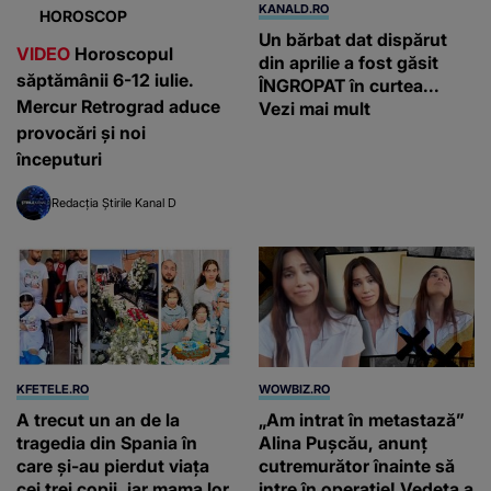
KANALD.RO
HOROSCOP
Un bărbat dat dispărut
VIDEO
Horoscopul
din aprilie a fost găsit
săptămânii 6-12 iulie.
ÎNGROPAT în curtea...
Mercur Retrograd aduce
Vezi mai mult
provocări și noi
începuturi
Redacția Știrile Kanal D
KFETELE.RO
WOWBIZ.RO
A trecut un an de la
„Am intrat în metastază”
tragedia din Spania în
Alina Pușcău, anunț
care și-au pierdut viața
cutremurător înainte să
cei trei copii, iar mama lor
intre în operație! Vedeta a