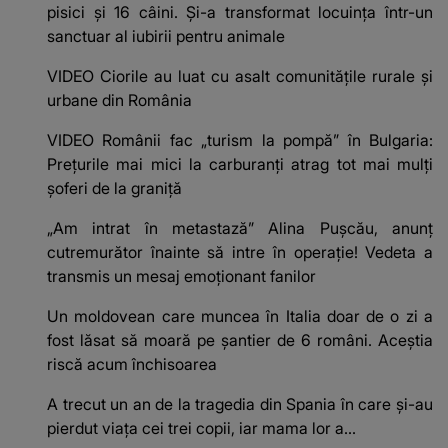
pisici și 16 câini. Și-a transformat locuința într-un
sanctuar al iubirii pentru animale
VIDEO Ciorile au luat cu asalt comunitățile rurale și
urbane din România
VIDEO Românii fac „turism la pompă” în Bulgaria:
Prețurile mai mici la carburanți atrag tot mai mulți
șoferi de la graniță
„Am intrat în metastază” Alina Pușcău, anunț
cutremurător înainte să intre în operație! Vedeta a
transmis un mesaj emoționant fanilor
Un moldovean care muncea în Italia doar de o zi a
fost lăsat să moară pe şantier de 6 români. Aceștia
riscă acum închisoarea
A trecut un an de la tragedia din Spania în care și-au
pierdut viața cei trei copii, iar mama lor a…