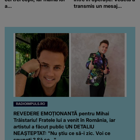
a…
transmis un mesaj
emoționant fanilor
RADIOIMPULS.RO
REVEDERE EMOȚIONANTĂ pentru Mihai
Trăistariu! Fratele lui a venit în România, iar
artistul a făcut public UN DETALIU
NEAȘTEPTAT: "Nu știu ce să-i zic. Voi ce
spuneți ? Să se..."