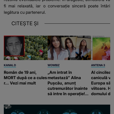
fi mai relaxată, iar o conversație sinceră poate întări
legătura cu partenerul.
CITEȘTE ȘI
KANAL D
WOWBIZ
ANTENA 3
Român de 19 ani,
„Am intrat în
Al cincilea 
MORT după ce a cules
metastază” Alina
caniculă va
r... Vezi mai mult
Pușcău, anunț
Europa să
cutremurător înainte
viitoare. H
să intre în operație!
domului de 
Vedeta a transmis un
care va adu
mesaj emoționant
42 de grade
fanilor