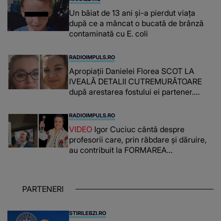
Un băiat de 13 ani și-a pierdut viața
după ce a mâncat o bucată de brânză
contaminată cu E. coli
RADIOIMPULS.RO
Apropiații Danielei Florea SCOT LA
IVEALĂ DETALII CUTREMURĂTOARE
după arestarea fostului ei partener.
PRIN CE A FOST NEVOITĂ să treacă
românca ucisă în Italia și ascunsă în
RADIOIMPULS.RO
lada unui pat: " Îmi pare rău că nu am
VIDEO
Igor Cuciuc cântă despre
reușit să fac mai mult pentru ea și..."
profesorii care, prin răbdare și dăruire,
au contribuit la FORMAREA
OAMENILOR DE ASTĂZI. Ce spune
despre dascălii care lasă amprente
puternice ÎN SUFLETELE ELEVILOR,
PARTENERI
chiar și după trecerea anilor: "De
fiecare dată când..."
STIRILEBZI.RO