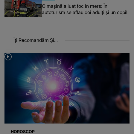
O maşină a luat foc în mers: În
autoturism se aflau doi adulți și un copil
Îți Recomandăm Și...
HOROSCOP