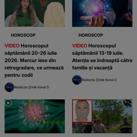
HOROSCOP
HOROSCOP
VIDEO
Horoscopul
VIDEO
Horoscopul
săptămânii 20-26 iulie
săptămânii 13-19 iulie.
2026. Mercur iese din
Atenția se îndreaptă către
retrogradare, ce urmează
familie și vacanță
pentru zodii
Redacția Știrile Kanal D
Redacția Știrile Kanal D