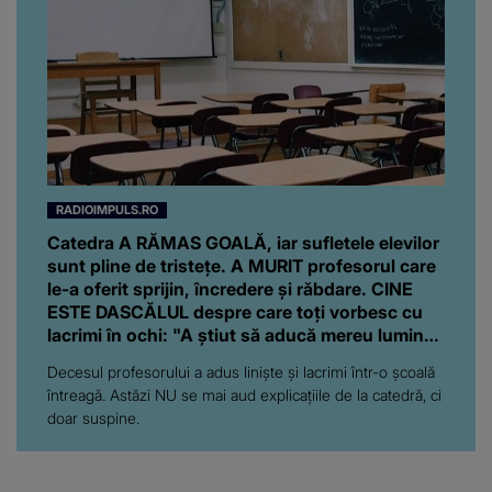
RADIOIMPULS.RO
Catedra A RĂMAS GOALĂ, iar sufletele elevilor
sunt pline de tristețe. A MURIT profesorul care
le-a oferit sprijin, încredere și răbdare. CINE
ESTE DASCĂLUL despre care toți vorbesc cu
lacrimi în ochi: "A știut să aducă mereu lumină,
zâmbete și..."
Decesul profesorului a adus liniște și lacrimi într-o școală
întreagă. Astăzi NU se mai aud explicațiile de la catedră, ci
doar suspine.