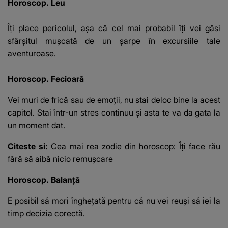
Horoscop. Leu
Îţi place pericolul, aşa că cel mai probabil îţi vei găsi
sfârşitul muşcată de un şarpe în excursiile tale
aventuroase.
Horoscop. Fecioară
Vei muri de frică sau de emoţii, nu stai deloc bine la acest
capitol. Stai într-un stres continuu şi asta te va da gata la
un moment dat.
Citeste si:
Cea mai rea zodie din horoscop: Îţi face rău
fără să aibă nicio remuşcare
Horoscop. Balanţă
E posibil să mori îngheţată pentru că nu vei reuşi să iei la
timp decizia corectă.