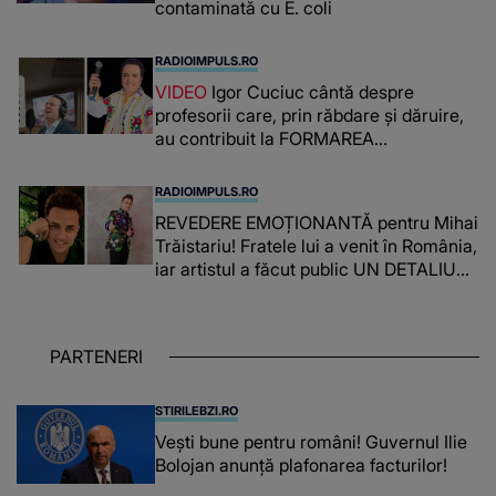
contaminată cu E. coli
RADIOIMPULS.RO
VIDEO
Igor Cuciuc cântă despre
profesorii care, prin răbdare și dăruire,
au contribuit la FORMAREA
OAMENILOR DE ASTĂZI. Ce spune
despre dascălii care lasă amprente
RADIOIMPULS.RO
puternice ÎN SUFLETELE ELEVILOR,
REVEDERE EMOȚIONANTĂ pentru Mihai
chiar și după trecerea anilor: "De
Trăistariu! Fratele lui a venit în România,
fiecare dată când..."
iar artistul a făcut public UN DETALIU
NEAȘTEPTAT: "Nu știu ce să-i zic. Voi
ce spuneți ? Să se..."
PARTENERI
STIRILEBZI.RO
Vești bune pentru români! Guvernul Ilie
Bolojan anunță plafonarea facturilor!