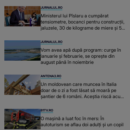
JURNALUL.RO
Ministerul lui Pîslaru a cumpărat
tensiometre, bocanci pentru construcții,
jaluzele, 30 de kilograme de miere și 50
de kilograme de cafea
JURNALUL.RO
Vom avea apă după program: curge în
ianuarie și februarie, se oprește din
august până în noiembrie
ANTENA3.RO
Un moldovean care muncea în Italia
doar de o zi a fost lăsat să moară pe
şantier de 6 români. Aceștia riscă acum
închisoarea
B1TV.RO
O maşină a luat foc în mers: În
autoturism se aflau doi adulți și un copil