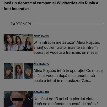
Încă un depozit al companiei Wildberries din Rusia a
fost incendiat
PARTENERI
WOWBIZ.RO
„Am intrat în metastază” Alina Pușcău,
anunț cutremurător înainte să intre în
operație! Vedeta a transmis un mesaj
emoționant fanilor
KFETELE.RO
Alina Pușcău intră în operație! Ce mesaj
a lăsat vedeta după ce a anunțat că
boala a intrat în metastaze: “Am
cancer!”
KANALD.RO
Un băiat de 13 ani și-a pierdut viața
după ce a mâncat o bucată de brânză