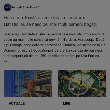
Redacția Știrile Kanal D
Horoscop. Există o zodie în care, conform
statisticilor, se nasc cei mai mulți oameni bogați.
Horoscop. Noi date susțin că persoanele născute într-o anumită
zodie au mai multe șanse să devină miliardare. Horoscop. Dacă
ești Balanță, consideră-te norocoasă. Oamenii de știință de la UK
Domain, o resursă educațională ce oferă expertiză de business,
a descoperit că din cei 250 de miliardari aflați pe lista Forbes,
27...
ACTUALE
LIFE