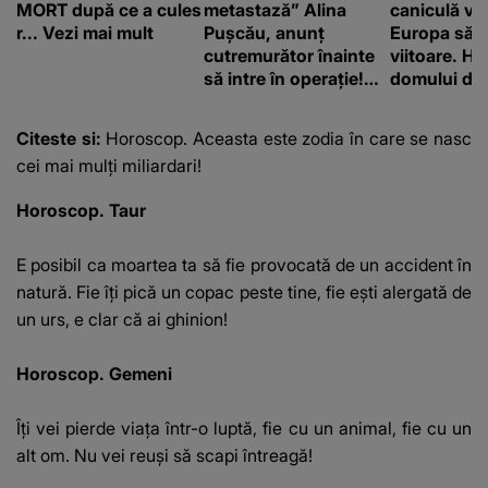
MORT după ce a cules
metastază” Alina
caniculă va
r... Vezi mai mult
Pușcău, anunț
Europa să
cutremurător înainte
viitoare. H
să intre în operație!
domului de 
Vedeta a transmis un
care va adu
mesaj emoționant
42 de grade
Citeste si:
Horoscop. Aceasta este zodia în care se nasc
fanilor
cei mai mulți miliardari!
Horoscop. Taur
E posibil ca moartea ta să fie provocată de un accident în
natură. Fie îţi pică un copac peste tine, fie eşti alergată de
un urs, e clar că ai ghinion!
Horoscop. Gemeni
Îţi vei pierde viaţa într-o luptă, fie cu un animal, fie cu un
alt om. Nu vei reuşi să scapi întreagă!