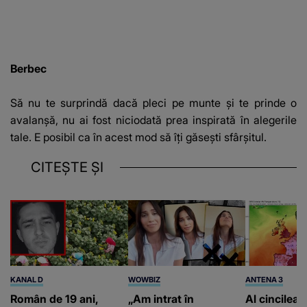
Berbec
Să nu te surprindă dacă pleci pe munte şi te prinde o
avalanşă, nu ai fost niciodată prea inspirată în alegerile
tale. E posibil ca în acest mod să îţi găseşti sfârşitul.
CITEȘTE ȘI
KANAL D
WOWBIZ
ANTENA 3
Român de 19 ani,
„Am intrat în
Al cincilea 