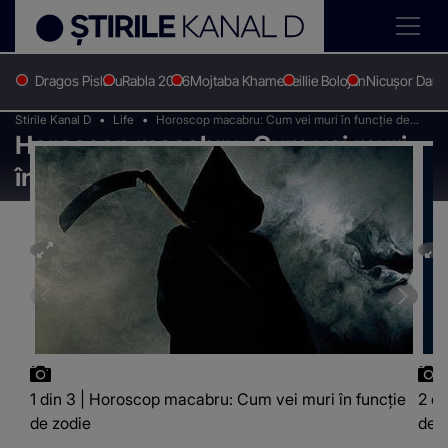
Dragos Pislaru
Rabla 2026
Mojtaba Khamenei
Ilie Bolojan
Nicușor Dan
Stirile Kanal D
Life
Horoscop macabru: Cum vei muri în funcţie de
Horoscop macabru: Cum vei muri
zodie
în funcţie de zodie
1 din 3 | Horoscop macabru: Cum vei muri în funcţie
2 di
de zodie
de 