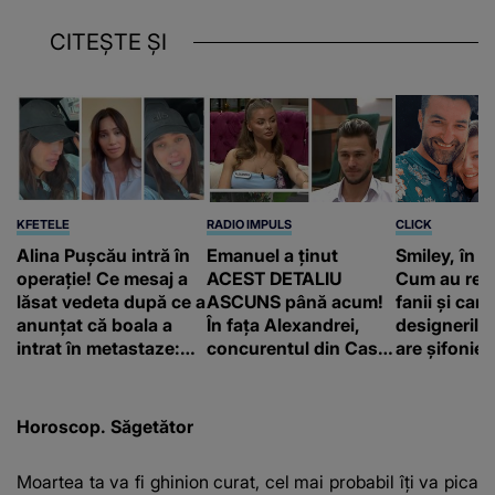
CITEȘTE ȘI
KFETELE
RADIO IMPULS
CLICK
Alina Pușcău intră în
Emanuel a ținut
Smiley, în „
operație! Ce mesaj a
ACEST DETALIU
Cum au rea
lăsat vedeta după ce a
ASCUNS până acum!
fanii și care
anunțat că boala a
În fața Alexandrei,
designerilo
intrat în metastaze:
concurentul din Casa
are șifonieru
“Am cancer!”
Iubirii face o
comun cu n
MĂRTURISIRE
sa!”
NEAȘTEPTATĂ despre
Horoscop. Săgetător
mama sa: "I-am spus
și ei în față, eu nu te
Moartea ta va fi ghinion curat, cel mai probabil îţi va pica
iubesc pentru că..."