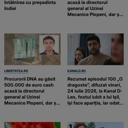
întâlnirea cu preşedinta
acasă la directorul
Indiei
general al Uzinei
Mecanice Plopeni, dar și
două ceasuri Patek
Philippe și Rolex
LIBERTATEA.RO
KANALD.RO
Procurorii DNA au găsit
Rezumat episodul 100 „O
500.000 de euro cash
dragoste”, difuzat vineri,
acasă la directorul
24 iulie 2026, la Kanal D:
general al Uzinei
Leo, fostul iubit a lui Ișil,
Mecanice Plopeni, dar și
își face apariția, iar odată
două ceasuri Patek
cu el apar noi conflicte și
Philippe și Rolex
tensiuni în familie