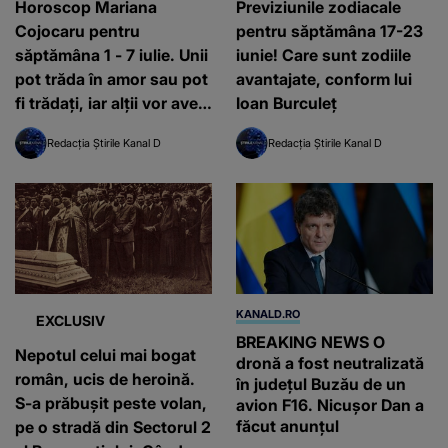
Horoscop Mariana
Previziunile zodiacale
Cojocaru pentru
pentru săptămâna 17-23
săptămâna 1 - 7 iulie. Unii
iunie! Care sunt zodiile
pot trăda în amor sau pot
avantajate, conform lui
fi trădați, iar alţii vor avea
Ioan Burculeț
NOROC DIVIN pe toate
Redacția Știrile Kanal D
Redacția Știrile Kanal D
planurile - previziuni
pentru Kfetele.ro
KANALD.RO
EXCLUSIV
BREAKING NEWS O
Nepotul celui mai bogat
dronă a fost neutralizată
român, ucis de heroină.
în județul Buzău de un
S-a prăbușit peste volan,
avion F16. Nicușor Dan a
făcut anunțul
pe o stradă din Sectorul 2