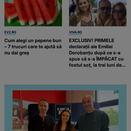
EVZ.RO
VIVA.RO
Cum alegi un pepene bun
EXCLUSIV! PRIMELE
– 7 trucuri care te ajută să
declarații ale Emiliei
nu dai greș
Dorobanțu după ce s-a
spus că s-a ÎMPĂCAT cu
fostul soț, la trei luni de
când au divorțat. Ce-a
putut să spună frumoasa
artistă i-a lăsat MASCĂ
pe toți. De data aceasta,
chiar a rupt tăcerea:
”Poate că aveam să ne
spunem, să ne...”