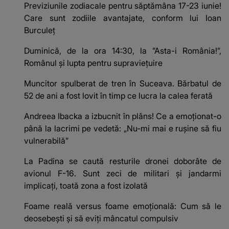
Previziunile zodiacale pentru săptămâna 17-23 iunie!
Care sunt zodiile avantajate, conform lui Ioan
Burculeț
Duminică, de la ora 14:30, la ”Asta-i România!”,
Românul și lupta pentru supraviețuire
Muncitor spulberat de tren în Suceava. Bărbatul de
52 de ani a fost lovit în timp ce lucra la calea ferată
Andreea Ibacka a izbucnit în plâns! Ce a emoționat-o
până la lacrimi pe vedetă: „Nu-mi mai e rușine să fiu
vulnerabilă”
La Padina se caută resturile dronei doborâte de
avionul F-16. Sunt zeci de militari și jandarmi
implicați, toată zona a fost izolată
Foame reală versus foame emoțională: Cum să le
deosebești și să eviți mâncatul compulsiv