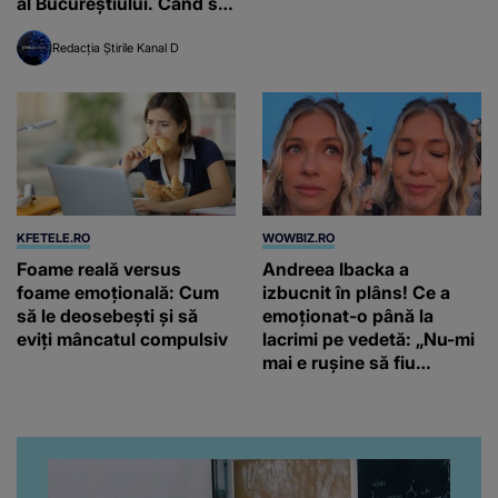
al Bucureștiului. Când s-a
întâmplat
Redacția Știrile Kanal D
KFETELE.RO
WOWBIZ.RO
Foame reală versus
Andreea Ibacka a
foame emoțională: Cum
izbucnit în plâns! Ce a
să le deosebești și să
emoționat-o până la
eviți mâncatul compulsiv
lacrimi pe vedetă: „Nu-mi
mai e rușine să fiu
vulnerabilă”