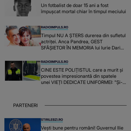
Un fotbalist de doar 15 ani a fost
împușcat mortal chiar în timpul meciului
RADIOIMPULS.RO
Timpul NU A ȘTERS durerea din sufletul
actriței. Anca Pandrea, GEST
SFÂȘIETOR ÎN MEMORIA lui Iurie Darie:
"A fost copleșitor. Pe măsură ce trece
timpul parcă..."
RADIOIMPULS.RO
CINE ESTE POLIȚISTUL care a murit și
povestea impresionantă din spatele
unei VIEȚI DEDICATE UNIFORMEI: "Și-a
îndeplinit misiunile cu responsabilitate,
iar în relația cu colegii a fost un sprijin,
un sfătuitor și un..."
PARTENERI
STIRILEBZI.RO
Vești bune pentru români! Guvernul Ilie