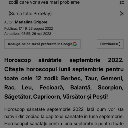
zodii care vor avea mari probleme
zod
(Sursa foto: PixaBay)
(Sur
Madalina Grigore
Autor:
Publicat:
17:49, 26 august 2022
Actualizat:
03:55, 26 mai 2023
Distribuie
Adaugă-ne ca sursă preferată în Google
Horoscop sănătate septembrie 2022.
Citește horoscopul lunii septembrie pentru
toate cele 12 zodii: Berbec, Taur, Gemeni,
Rac, Leu, Fecioară, Balanță, Scorpion,
Săgetător, Capricorn, Vărsător și Pești!
Horoscop sănătate septembrie 2022
. Iată cum vor sta
nativii din zodiac la capitolul sănătate în luna septembrie.
Horoscopul sănătății pentru luna septembrie pentru toate