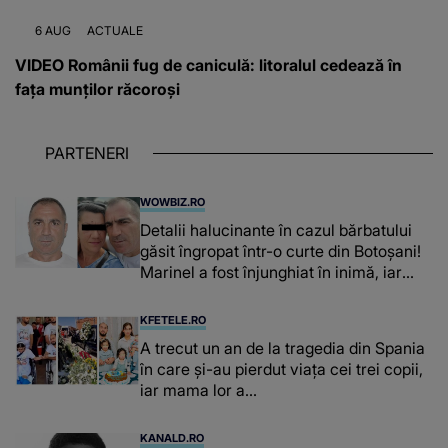
6 AUG
ACTUALE
VIDEO Românii fug de caniculă: litoralul cedează în
fața munților răcoroși
PARTENERI
WOWBIZ.RO
Detalii halucinante în cazul bărbatului
găsit îngropat într-o curte din Botoșani!
Marinel a fost înjunghiat în inimă, iar
concubina lui se numără printre
suspecți
KFETELE.RO
A trecut un an de la tragedia din Spania
în care și-au pierdut viața cei trei copii,
iar mama lor a…
KANALD.RO