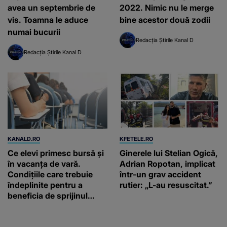
avea un septembrie de
2022. Nimic nu le merge
vis. Toamna le aduce
bine acestor două zodii
numai bucurii
Redacția Știrile Kanal D
Redacția Știrile Kanal D
KANALD.RO
KFETELE.RO
Ce elevi primesc bursă și
Ginerele lui Stelian Ogică,
în vacanța de vară.
Adrian Ropotan, implicat
Condițiile care trebuie
într-un grav accident
îndeplinite pentru a
rutier: „L-au resuscitat.”
beneficia de sprijinul
financiar