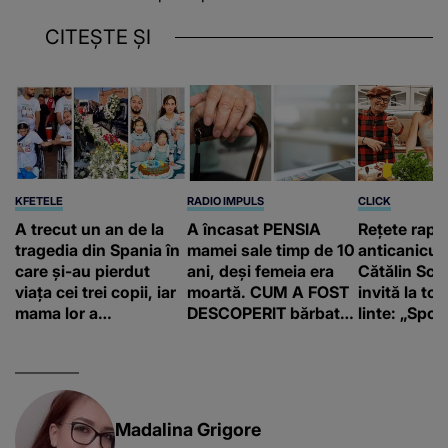
CITEȘTE ȘI
KFETELE
RADIO IMPULS
CLICK
A trecut un an de la
A încasat PENSIA
Rețete rapi
tragedia din Spania în
mamei sale timp de 10
anticanicul
care și-au pierdut
ani, deși femeia era
Cătălin Scă
viața cei trei copii, iar
moartă. CUM A FOST
invită la to
mama lor a…
DESCOPERIT bărbatul
linte: „Spor 
de 50 de ani și ce
proteine!”
afacere a deschis cu
banii obținuți? SUMA
E COLOSALĂ
Madalina Grigore