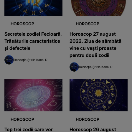
HOROSCOP
HOROSCOP
Secretele zodiei Fecioară.
Horoscop 27 august
Trăsăturile caracteristice
2022. Ziua de sâmbătă
și defectele
vine cu vești proaste
pentru două zodii
Redacția Știrile Kanal D
Redacția Știrile Kanal D
HOROSCOP
HOROSCOP
Top trei zodii care vor
Horoscop 26 august