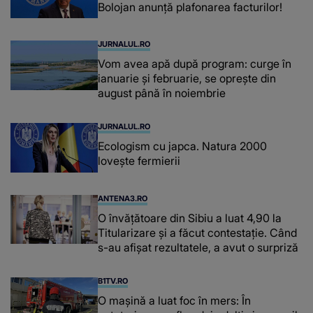
Bolojan anunță plafonarea facturilor!
JURNALUL.RO
Vom avea apă după program: curge în
ianuarie și februarie, se oprește din
august până în noiembrie
JURNALUL.RO
Ecologism cu japca. Natura 2000
lovește fermierii
ANTENA3.RO
O învățătoare din Sibiu a luat 4,90 la
Titularizare și a făcut contestație. Când
s-au afișat rezultatele, a avut o surpriză
B1TV.RO
O maşină a luat foc în mers: În