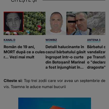
KANAL D
WOWBIZ
ANTENA 3
Român de 19 ani,
Detalii halucinante în
Bărbatul ca
MORT după ce a cules
cazul bărbatului găsit
vandalizat 
r... Vezi mai mult
îngropat într-o curte
pe Transfă
din Botoșani! Marinel
o "declaraţ
a fost înjunghiat în
dragoste" e
inimă, iar concubina
poliție și c
lui se numără printre
mediu
Citeste si:
Top trei zodii care vor avea un septembrie de
suspecți
vis. Toamna le aduce numai bucurii