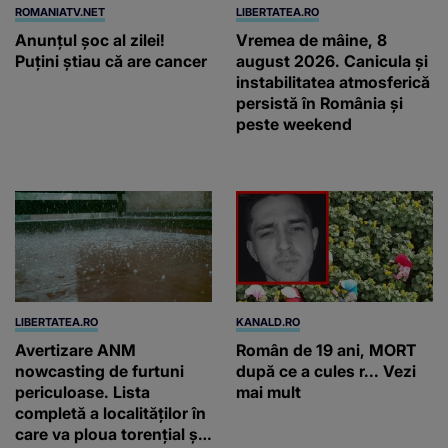
ROMANIATV.NET
LIBERTATEA.RO
Anunţul şoc al zilei!
Vremea de mâine, 8
Puţini ştiau că are cancer
august 2026. Canicula și
instabilitatea atmosferică
persistă în România și
peste weekend
LIBERTATEA.RO
KANALD.RO
Avertizare ANM
Român de 19 ani, MORT
nowcasting de furtuni
după ce a cules r... Vezi
periculoase. Lista
mai mult
completă a localităților în
care va ploua torențial și