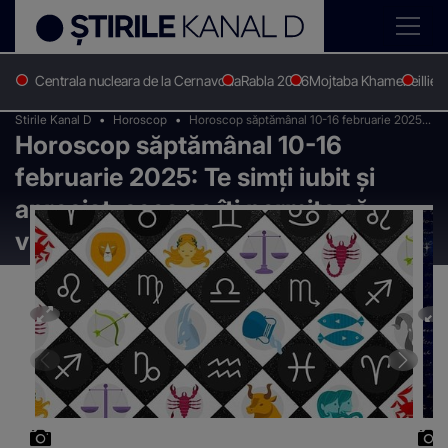
Centrala nucleara de la Cernavoda
Rabla 2026
Mojtaba Khamenei
Ilie 
Stirile Kanal D
Horoscop
Horoscop săptămânal 10-16 februarie 2025:
Horoscop săptămânal 10-16
Te simți iubit și apreciat, ceea ce îți permite
să visezi la un viitor promițător în doi
februarie 2025: Te simți iubit și
apreciat, ceea ce îți permite să
visezi la un viitor promițător în doi