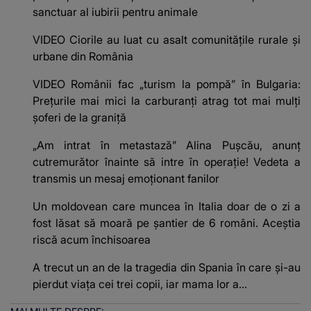
sanctuar al iubirii pentru animale
VIDEO Ciorile au luat cu asalt comunitățile rurale și
urbane din România
VIDEO Românii fac „turism la pompă” în Bulgaria:
Prețurile mai mici la carburanți atrag tot mai mulți
șoferi de la graniță
„Am intrat în metastază” Alina Pușcău, anunț
cutremurător înainte să intre în operație! Vedeta a
transmis un mesaj emoționant fanilor
Un moldovean care muncea în Italia doar de o zi a
fost lăsat să moară pe şantier de 6 români. Aceștia
riscă acum închisoarea
A trecut un an de la tragedia din Spania în care și-au
pierdut viața cei trei copii, iar mama lor a…