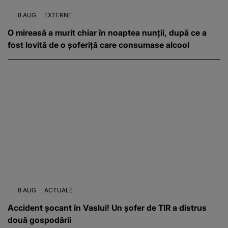
8 AUG
EXTERNE
O mireasă a murit chiar în noaptea nunții, după ce a
fost lovită de o șoferiță care consumase alcool
8 AUG
ACTUALE
Accident șocant în Vaslui! Un șofer de TIR a distrus
două gospodării