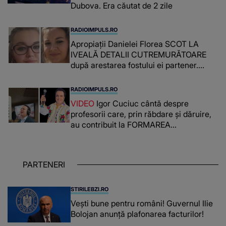
Dubova. Era căutat de 2 zile
RADIOIMPULS.RO
Apropiații Danielei Florea SCOT LA
IVEALĂ DETALII CUTREMURĂTOARE
după arestarea fostului ei partener.
PRIN CE A FOST NEVOITĂ să treacă
românca ucisă în Italia și ascunsă în
RADIOIMPULS.RO
lada unui pat: " Îmi pare rău că nu am
VIDEO
Igor Cuciuc cântă despre
reușit să fac mai mult pentru ea și..."
profesorii care, prin răbdare și dăruire,
au contribuit la FORMAREA
OAMENILOR DE ASTĂZI. Ce spune
despre dascălii care lasă amprente
puternice ÎN SUFLETELE ELEVILOR,
PARTENERI
chiar și după trecerea anilor: "De
fiecare dată când..."
STIRILEBZI.RO
Vești bune pentru români! Guvernul Ilie
Bolojan anunță plafonarea facturilor!