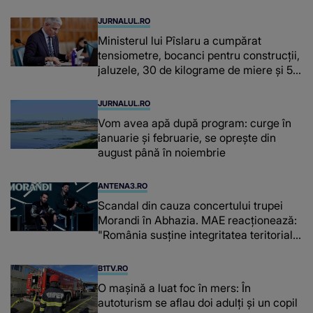
JURNALUL.RO
Ministerul lui Pîslaru a cumpărat
tensiometre, bocanci pentru construcții,
jaluzele, 30 de kilograme de miere și 50
de kilograme de cafea
JURNALUL.RO
Vom avea apă după program: curge în
ianuarie și februarie, se oprește din
august până în noiembrie
ANTENA3.RO
Scandal din cauza concertului trupei
Morandi în Abhazia. MAE reacționează:
"România susține integritatea teritorială
a Georgiei"
B1TV.RO
O maşină a luat foc în mers: În
autoturism se aflau doi adulți și un copil