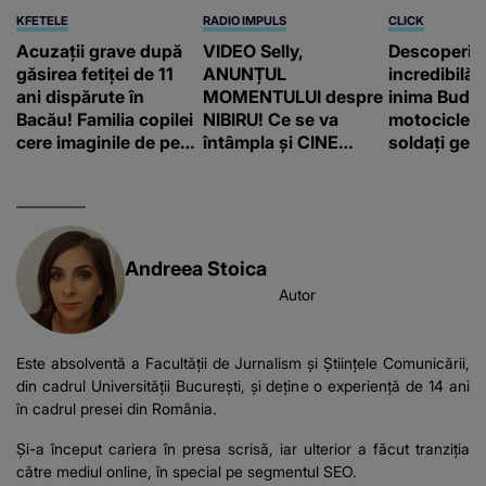
KFETELE
RADIO IMPULS
CLICK
Acuzații grave după
VIDEO Selly,
Descoperir
găsirea fetiței de 11
ANUNȚUL
incredibilă 
ani dispărute în
MOMENTULUI despre
inima Budap
Bacău! Familia copilei
NIBIRU! Ce se va
motocicletă
cere imaginile de pe
întâmpla și CINE
soldați ger
camerele de
SUNT CEI VIZAȚI de
fost găsiți 
supraveghere: „Nu s-
această situație: "Îmi
a mai dus sora mea...”
e ciudă că..."
Andreea Stoica
Autor
Este absolventă a Facultății de Jurnalism și Științele Comunicării,
din cadrul Universității București, şi deţine o experienţă de 14 ani
în cadrul presei din România.
Şi-a început cariera în presa scrisă, iar ulterior a făcut tranziţia
către mediul online, în special pe segmentul SEO.