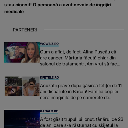
s-au ciocnit! O persoană a avut nevoie de îngrijiri
medicale
PARTENERI
WOWBIZ.RO
Cum a aflat, de fapt, Alina Pușcău că
are cancer. Mărturia făcută chiar din
salonul de tratament: „Am vrut să fac
niște genuflexiuni și a început să mă
înțepe sânul”
KFETELE.RO
Acuzații grave după găsirea fetiței de 11
ani dispărute în Bacău! Familia copilei
cere imaginile de pe camerele de
supraveghere: „Nu s-a mai dus sora
mea...”
KANALD.RO
A fost găsit trupul lui Ionuț, tânărul de 23
de ani care s-a răsturnat cu skijetul la