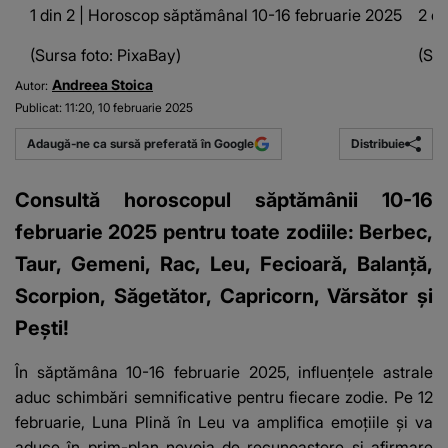
1 din 2 | Horoscop săptămânal 10-16 februarie 2025
2 di
(Sursa foto: PixaBay)
(Sur
Andreea Stoica
Autor:
Publicat:
11:20, 10 februarie 2025
Distribuie
Adaugă-ne ca sursă preferată în Google
Consultă horoscopul săptămânii 10-16
februarie 2025 pentru toate zodiile: Berbec,
Taur, Gemeni, Rac, Leu, Fecioară, Balanță,
Scorpion, Săgetător, Capricorn, Vărsător și
Pești!
În săptămâna 10-16 februarie 2025, influențele astrale
aduc schimbări semnificative pentru fiecare zodie. Pe 12
februarie, Luna Plină în Leu va amplifica emoțiile și va
aduce în prim-plan nevoia de recunoaștere și afirmare