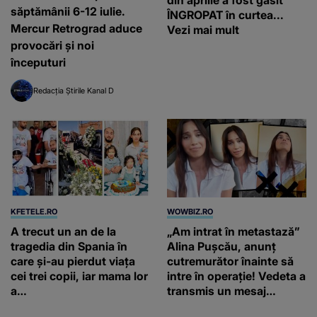
din aprilie a fost găsit
săptămânii 6-12 iulie.
ÎNGROPAT în curtea...
Mercur Retrograd aduce
Vezi mai mult
provocări și noi
începuturi
Redacția Știrile Kanal D
KFETELE.RO
WOWBIZ.RO
A trecut un an de la
„Am intrat în metastază”
tragedia din Spania în
Alina Pușcău, anunț
care și-au pierdut viața
cutremurător înainte să
cei trei copii, iar mama lor
intre în operație! Vedeta a
a…
transmis un mesaj
emoționant fanilor