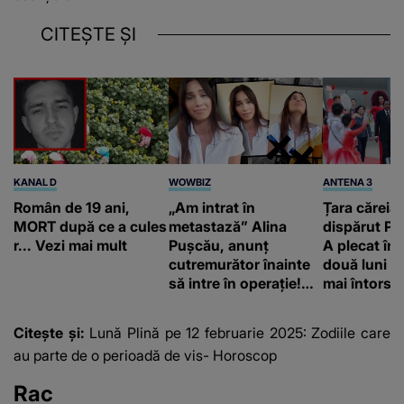
CITEȘTE ȘI
KANAL D
WOWBIZ
ANTENA 3
Român de 19 ani,
„Am intrat în
Țara căreia 
MORT după ce a cules
metastază” Alina
dispărut Pr
r... Vezi mai mult
Pușcău, anunț
A plecat în
cutremurător înainte
două luni și
să intre în operație!
mai întors
Vedeta a transmis un
mesaj emoționant
Citește și:
Lună Plină pe 12 februarie 2025: Zodiile care
fanilor
au parte de o perioadă de vis- Horoscop
Rac