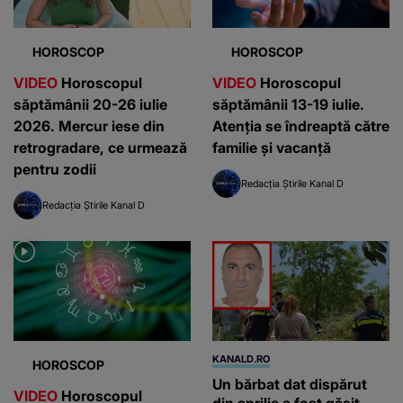
HOROSCOP
HOROSCOP
VIDEO
Horoscopul
VIDEO
Horoscopul
săptămânii 20-26 iulie
săptămânii 13-19 iulie.
2026. Mercur iese din
Atenția se îndreaptă către
retrogradare, ce urmează
familie și vacanță
pentru zodii
Redacția Știrile Kanal D
Redacția Știrile Kanal D
KANALD.RO
HOROSCOP
Un bărbat dat dispărut
VIDEO
Horoscopul