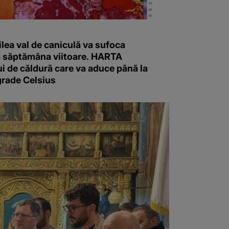
ilea val de caniculă va sufoca
 săptămâna viitoare. HARTA
i de căldură care va aduce până la
grade Celsius