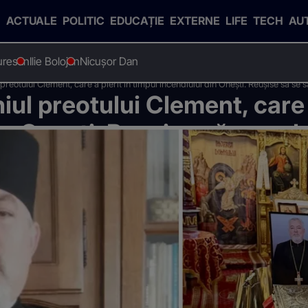
ACTUALE
POLITIC
EDUCAȚIE
EXTERNE
LIFE
TECH
AU
uresan
Ilie Bolojan
Nicușor Dan
preotului Clement, care a pierit în timpul incendiului din Onești. Reușise să se s
iul preotului Clement, care a
in Onești. Reușise să se sal
insă de flăcări