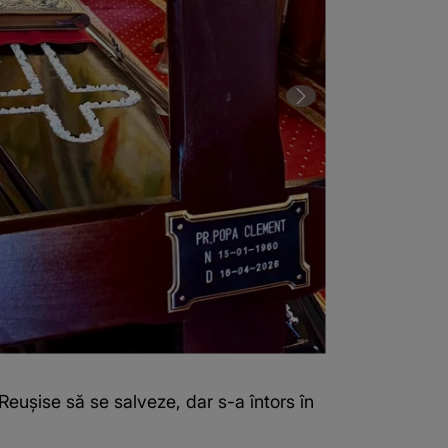
 Reușise să se salveze, dar s-a întors în
2 din 3 | Imagi
casa cuprinsă 