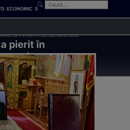
TO
ECONOMIC
SPORT
alveze, dar s-a întors în casa cuprinsă de flăcări
 pierit în
veze, dar s-