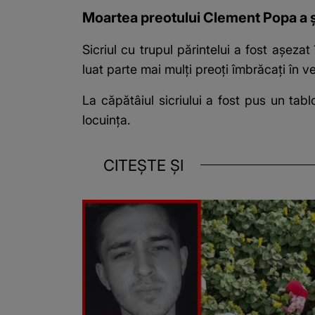
Moartea preotului Clement Popa a șoc
Sicriul cu trupul părintelui a fost așezat 
luat parte mai mulți preoți îmbrăcați în v
La căpătâiul sicriului a fost pus un ta
locuința.
CITEȘTE ȘI