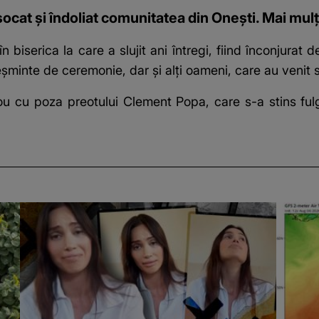
at și îndoliat comunitatea din Onești. Mai mulți 
în biserica la care a slujit ani întregi, fiind înconjurat 
eșminte de ceremonie, dar și alți oameni, care au venit 
blou cu poza preotului Clement Popa, care s-a stins ful