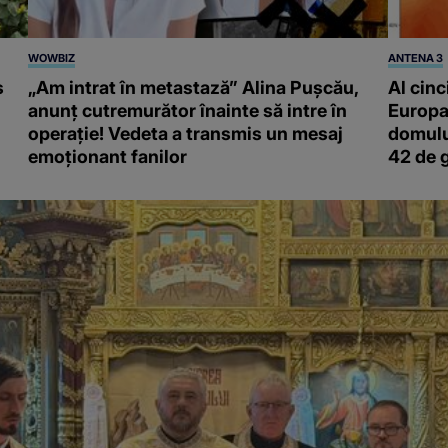
WOWBIZ
ANTENA 3
s
„Am intrat în metastază” Alina Pușcău,
Al cinc
anunț cutremurător înainte să intre în
Europa
operație! Vedeta a transmis un mesaj
domulu
emoționant fanilor
42 de 