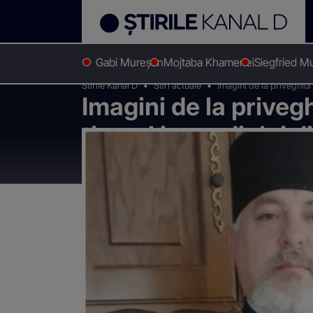
Gabi Mureșan
Mojtaba Khamenei
Siegfried M
Stirile Kanal D
Stiri actuale
Imagini de la priveghiul 
Imagini de la privegh
timpul incendiului d
a întors în casa cupr