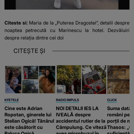
Citeste si:
Maria de la „Puterea Dragostei”, detalii despre
noaptea petrecută cu Marinescu la hotel. Dezvăluiri
despre relația dintre cei doi
CITEȘTE ȘI
KFETELE
RADIO IMPULS
CLICK
Cine este Adrian
NOI DETALII IES LA
Suma dată 
Ropotan, ginerele lui
IVEALĂ despre
români pent
Stelian Ogică! Tânărul
accidentul rutier de la
porții de m
este căsătorit cu
Câmpulung. Ce viteză
Thasos: „Ca
Raluca Ogică
avea microbuzul în
suficientă, 