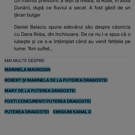
Un mamut preistoric a ieșit la iveală, la Ruse, în albia
Dunării, după ce fluviul a secat. A fost găsit de un
țăran bulgar
Daniel Balaciu spune adevărul său despre căsnicia
cu Dana Roba, din închisoare. De ce nu i-a spus că o
iubește și ce s-a întâmplat când au venit fetițele pe
lume: “Am suflet...
MAI MULTE DESPRE:
MARINELA MAVRODIN
ROBERT ȘI MARINELA DE LA PUTEREA DRAGOSTEI
MARY DE LA PUTEREA DRAGOSTEI
FOSTI CONCURENTI PUTEREA DRAGOSTEI
PUTEREA DRAGOSTEI
EMISIUNI KANAL D