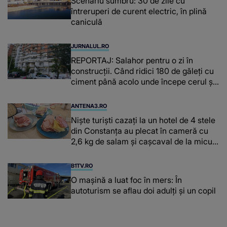
Scenariu sumbru: 30 de zile cu
întreruperi de curent electric, în plină
caniculă
JURNALUL.RO
REPORTAJ: Salahor pentru o zi în
construcții. ​​​​​​​Când ridici 180 de găleți cu
ciment până acolo unde începe cerul și
n-ai ce pune pe masă
ANTENA3.RO
Niște turiști cazați la un hotel de 4 stele
din Constanța au plecat în cameră cu
2,6 kg de salam și cașcaval de la micul
dejun
B1TV.RO
O maşină a luat foc în mers: În
autoturism se aflau doi adulți și un copil