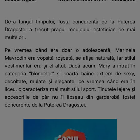
care se aflau cei de la
zic eu, foart
Dinamo 2 înainte de
intrarea în curbă: "A
De-a lungul timpului, fosta concurentă de la Puterea
venit în..."
Dragostei a trecut pragul medicului estetician de mai
multe ori.
Pe vremea când era doar o adolescentă, Marinela
Mavrodin era vopsită roșcată, se afișa naturală, iar stilul
vestimentar era și el altul. Dacă acum, Mary a intrat în
categoria ”blondelor” și poartă haine extrem de sexy,
decoltate, mulate și elegante, pe vremea când era în
liceu, o caracteriza mai mult stilul sport. Ținutele lejere și
accesoriile de păr nu îi lipseau din garderobă fostei
concurente de la Puterea Dragostei.