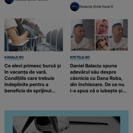
Redacția Știrile Kanal D
KANALD.RO
KFETELE.RO
Ce elevi primesc bursă și
Daniel Balaciu spune
în vacanța de vară.
adevărul său despre
Condițiile care trebuie
căsnicia cu Dana Roba,
îndeplinite pentru a
din închisoare. De ce nu
beneficia de sprijinul
i-a spus că o iubește și
financiar
ce s-a întâmplat când au
venit fetițele pe lume:
“Am suflet mare. Eu am
ajutat-o.”