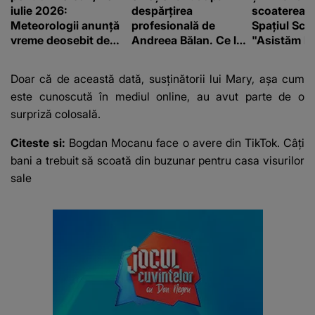
iulie 2026:
despărțirea
scoaterea S
Meteorologii anunță
profesională de
Spațiul Sc
vreme deosebit de
Andreea Bălan. Ce le-
"Asistăm la
caldă și șanse reduse
a transmis fanilor
catastrofă"
de precipitații
Doar că de această dată, susținătorii lui Mary, așa cum
este cunoscută în mediul online, au avut parte de o
surpriză colosală.
Citeste si:
Bogdan Mocanu face o avere din TikTok. Câți
bani a trebuit să scoată din buzunar pentru casa visurilor
sale