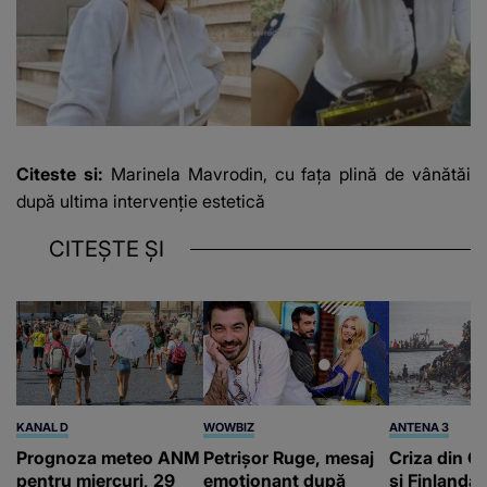
Citeste si:
Marinela Mavrodin, cu fața plină de vânătăi
după ultima intervenție estetică
CITEȘTE ȘI
KANAL D
WOWBIZ
ANTENA 3
Prognoza meteo ANM
Petrișor Ruge, mesaj
Criza din Ce
pentru miercuri, 29
emoționant după
și Finlanda 