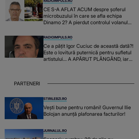
RADIOIMPULS.RO
CE S-A AFLAT ACUM despre şoferul
microbuzului în care se afla echipa
Dinamo 2? A pierdut controlul volanului,
iar IMPACTUL DEVASTATOR a dus la
moartea lui Constantin Covaciu: "Tot ce
RADIOIMPULS.RO
ai făcut pentru..."
Ce a pățit Igor Cuciuc de această dată?!
Este o lovitură puternică pentru sufletul
artistului... A APĂRUT PLÂNGÂND, iar
adevărul pe care l-a dezvăluit A FOST
PREA GREU DE DUS atât pentru el, cât
și pentru cei care au auzit: "Te voi..."
PARTENERI
STIRILEBZI.RO
Vești bune pentru români! Guvernul Ilie
Bolojan anunță plafonarea facturilor!
JURNALUL.RO