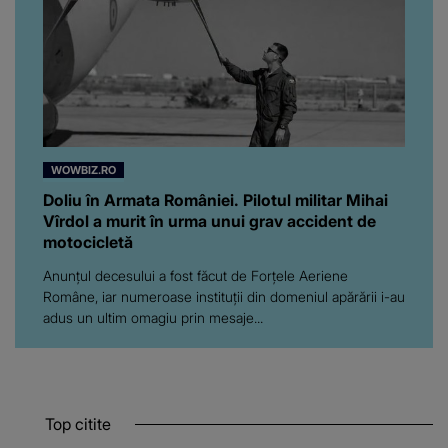
WOWBIZ.RO
Doliu în Armata României. Pilotul militar Mihai
Vîrdol a murit în urma unui grav accident de
motocicletă
Anunțul decesului a fost făcut de Forțele Aeriene
Române, iar numeroase instituții din domeniul apărării i-au
adus un ultim omagiu prin mesaje...
Top citite