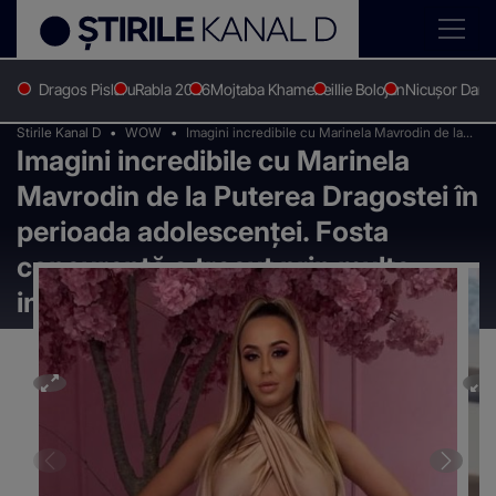
Dragos Pislaru
Rabla 2026
Mojtaba Khamenei
Ilie Bolojan
Nicușor Dan
Stirile Kanal D
WOW
Imagini incredibile cu Marinela Mavrodin de la
Imagini incredibile cu Marinela
Puterea Dragostei în perioada adolescenței.
Fosta concurentă a trecut prin multe intervenții
Mavrodin de la Puterea Dragostei în
estetice
perioada adolescenței. Fosta
concurentă a trecut prin multe
intervenții estetice