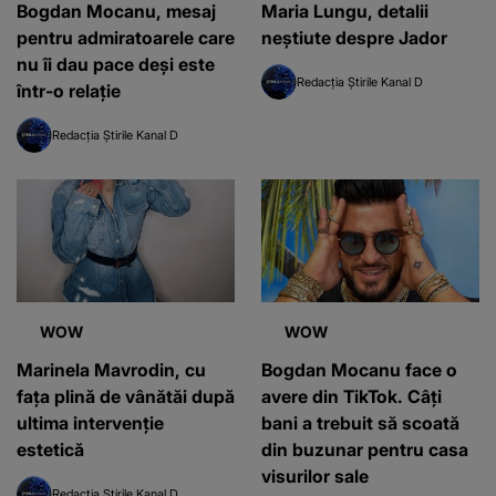
Bogdan Mocanu, mesaj
Maria Lungu, detalii
pentru admiratoarele care
neștiute despre Jador
nu îi dau pace deși este
Redacția Știrile Kanal D
într-o relație
Redacția Știrile Kanal D
WOW
WOW
Marinela Mavrodin, cu
Bogdan Mocanu face o
fața plină de vânătăi după
avere din TikTok. Câți
ultima intervenție
bani a trebuit să scoată
estetică
din buzunar pentru casa
visurilor sale
Redacția Știrile Kanal D