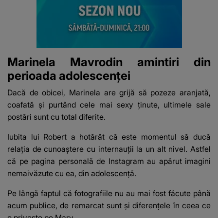
Marinela Mavrodin amintiri din
perioada adolescenței
Dacă de obicei, Marinela are grijă să pozeze aranjată,
coafată și purtând cele mai sexy ținute, ultimele sale
postări sunt cu total diferite.
Iubita lui Robert a hotărât că este momentul să ducă
relația de cunoaștere cu internauții la un alt nivel. Astfel
că pe pagina personală de Instagram au apărut imagini
nemaivăzute cu ea, din adolescență.
Pe lângă faptul că fotografiile nu au mai fost făcute până
acum publice, de remarcat sunt și diferențele în ceea ce
o privește pe Mary.