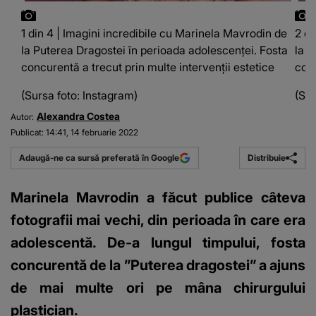
1 din 4 | Imagini incredibile cu Marinela Mavrodin de
2 di
la Puterea Dragostei în perioada adolescenței. Fosta
la P
concurentă a trecut prin multe intervenții estetice
conc
(Sursa foto: Instagram)
(Sur
Alexandra Costea
Autor:
Publicat:
14:41, 14 februarie 2022
Distribuie
Adaugă-ne ca sursă preferată în Google
Marinela Mavrodin a făcut publice câteva
fotografii mai vechi, din perioada în care era
adolescentă. De-a lungul timpului, fosta
concurentă de la ”Puterea dragostei” a ajuns
de mai multe ori pe mâna chirurgului
plastician.