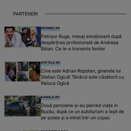
PARTENERI
WOWBIZ.RO
Petrișor Ruge, mesaj emoționant după
despărțirea profesională de Andreea
Bălan. Ce le-a transmis fanilor
KFETELE.RO
Cine este Adrian Ropotan, ginerele lui
Stelian Ogică! Tânărul este căsătorit cu
Raluca Ogică
KANALD.RO
Două persoane și-au pierdut viața în
Buzău, după ce un autoturism a ieșit de
pe șosea și a intrat într-un copac