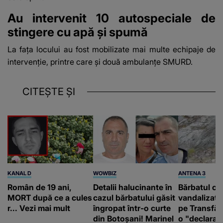
Au intervenit 10 autospeciale de
stingere cu apă și spumă
La fața locului au fost mobilizate mai multe echipaje de
intervenție, printre care și două ambulanțe SMURD.
CITEȘTE ȘI
KANAL D
WOWBIZ
ANTENA 3
Român de 19 ani,
Detalii halucinante în
Bărbatul ca
MORT după ce a cules
cazul bărbatului găsit
vandalizat 
r... Vezi mai mult
îngropat într-o curte
pe Transfă
din Botoșani! Marinel
o "declaraţ