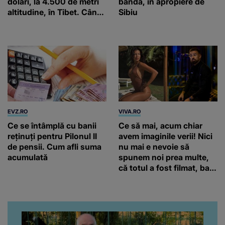
dolari, la 4.500 de metri
bandă, în apropiere de
altitudine, în Tibet. Când
Sibiu
va funcționa
EVZ.RO
VIVA.RO
Ce se întâmplă cu banii
Ce să mai, acum chiar
reținuți pentru Pilonul II
avem imaginile verii! Nici
de pensii. Cum afli suma
nu mai e nevoie să
acumulată
spunem noi prea multe,
că totul a fost filmat, ba
chiar artistul și-a întrebat
iubita dacă e adevărat! Și
da, frumoasa iubită a lui
Florin Ristei e...