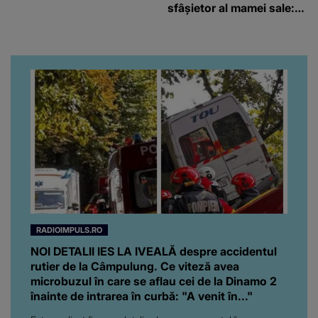
sfâșietor al mamei sale:
„Te iubim…”
RADIOIMPULS.RO
NOI DETALII IES LA IVEALĂ despre accidentul
rutier de la Câmpulung. Ce viteză avea
microbuzul în care se aflau cei de la Dinamo 2
înainte de intrarea în curbă: "A venit în..."