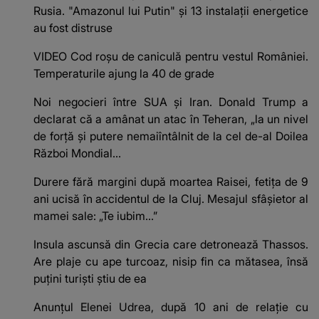
Rusia. "Amazonul lui Putin" și 13 instalații energetice
au fost distruse
VIDEO Cod roșu de caniculă pentru vestul României.
Temperaturile ajung la 40 de grade
Noi negocieri între SUA și Iran. Donald Trump a
declarat că a amânat un atac în Teheran, „la un nivel
de forţă şi putere nemaiîntâlnit de la cel de-al Doilea
Război Mondial...
Durere fără margini după moartea Raisei, fetița de 9
ani ucisă în accidentul de la Cluj. Mesajul sfâșietor al
mamei sale: „Te iubim…”
Insula ascunsă din Grecia care detronează Thassos.
Are plaje cu ape turcoaz, nisip fin ca mătasea, însă
puțini turiști știu de ea
Anunțul Elenei Udrea, după 10 ani de relație cu