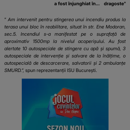
a fost înjunghiat în
dragoste" e
inimă, iar concubina
poliție și c
lui se numără printre
mediu
”
Am intervenit pentru stingerea unui incendiu produs la
suspecți
terasa unui bloc în reabilitare, situat în str. Ene Modoran,
sec.5. Incendiul s-a manifestat pe o suprafață de
aproximativ 1500mp la nivelul acoperișului. Au fost
alertate 10 autospeciale de stingere cu apă și spumă, 3
autospeciale de intervenție și salvare de la înălțime, o
autospecială de descarcerare, salvatorii și 2 ambulanțe
SMURD.”,
spun reprezentanții ISU București.