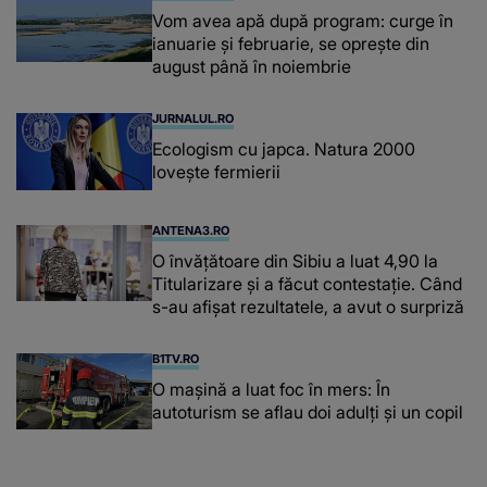
Vom avea apă după program: curge în
ianuarie și februarie, se oprește din
august până în noiembrie
JURNALUL.RO
Ecologism cu japca. Natura 2000
lovește fermierii
ANTENA3.RO
O învățătoare din Sibiu a luat 4,90 la
Titularizare și a făcut contestație. Când
s-au afișat rezultatele, a avut o surpriză
B1TV.RO
O maşină a luat foc în mers: În
autoturism se aflau doi adulți și un copil