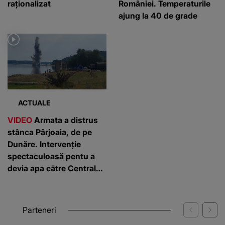
raționalizat
României. Temperaturile
ajung la 40 de grade
ACTUALE
VIDEO
Armata a distrus
stânca Pârjoaia, de pe
Dunăre. Intervenție
spectaculoasă pentu a
devia apa către Centrala
Nucleară de la Cernavodă
Parteneri