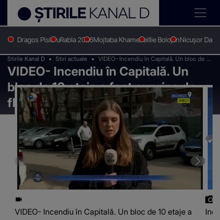
Dragos Pislaru
Rabla 2026
Mojtaba Khamenei
Ilie Bolojan
Nicușor Dan
Stirile Kanal D
Stiri actuale
VIDEO- Incendiu în Capitală. Un bloc de 10
VIDEO- Incendiu în Capitală. Un
etaje a fost cuprins de flăcări
bloc de 10 etaje a fost cuprins de
flăcări
VIDEO- Incendiu în Capitală. Un bloc de 10 etaje a
Ince