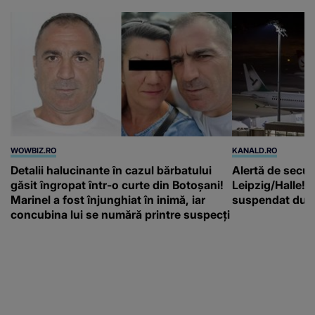
WOWBIZ.RO
KANALD.RO
Detalii halucinante în cazul bărbatului
Alertă de secur
găsit îngropat într-o curte din Botoșani!
Leipzig/Halle! T
Marinel a fost înjunghiat în inimă, iar
suspendat după
concubina lui se numără printre suspecți