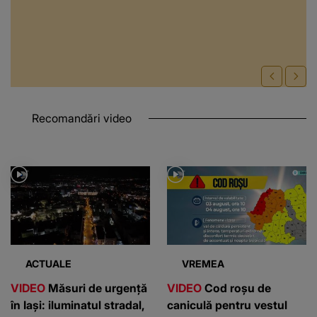
Recomandări video
ACTUALE
VREMEA
VIDEO
Măsuri de urgență
VIDEO
Cod roșu de
în Iași: iluminatul stradal,
caniculă pentru vestul