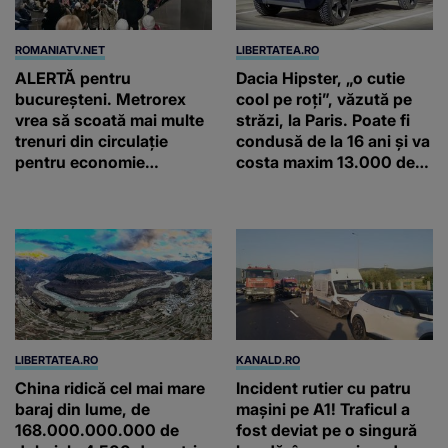
ROMANIATV.NET
LIBERTATEA.RO
ALERTĂ pentru
Dacia Hipster, „o cutie
bucureșteni. Metrorex
cool pe roți”, văzută pe
vrea să scoată mai multe
străzi, la Paris. Poate fi
trenuri din circulație
condusă de la 16 ani și va
pentru economie
costa maxim 13.000 de
energetică: În loc să vină
euro
la 5 minute, vine la 20 de
minute
LIBERTATEA.RO
KANALD.RO
China ridică cel mai mare
Incident rutier cu patru
baraj din lume, de
mașini pe A1! Traficul a
168.000.000.000 de
fost deviat pe o singură