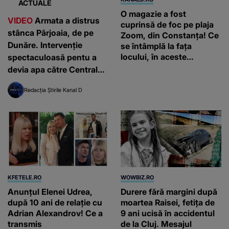
ACTUALE
O magazie a fost
VIDEO
Armata a distrus
cuprinsă de foc pe plaja
stânca Pârjoaia, de pe
Zoom, din Constanța! Ce
Dunăre. Intervenție
se întâmplă la fața
locului, în aceste
spectaculoasă pentu a
momente
devia apa către Centrala
Nucleară de la Cernavodă
Redacția Știrile Kanal D
KFETELE.RO
WOWBIZ.RO
Anunțul Elenei Udrea,
Durere fără margini după
după 10 ani de relație cu
moartea Raisei, fetița de
Adrian Alexandrov! Ce a
9 ani ucisă în accidentul
transmis
de la Cluj. Mesajul