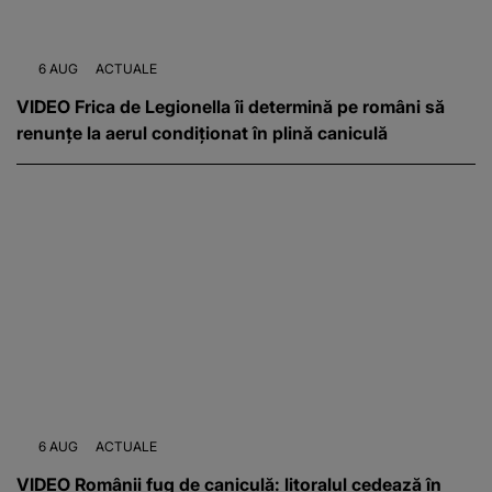
6 AUG
ACTUALE
VIDEO Frica de Legionella îi determină pe români să
renunțe la aerul condiționat în plină caniculă
6 AUG
ACTUALE
VIDEO Românii fug de caniculă: litoralul cedează în