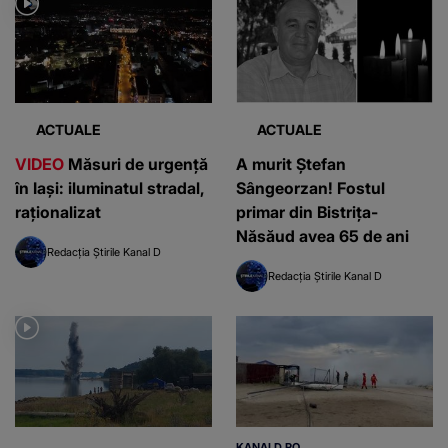
ACTUALE
ACTUALE
VIDEO
Măsuri de urgență
A murit Ștefan
în Iași: iluminatul stradal,
Sângeorzan! Fostul
raționalizat
primar din Bistrița-
Năsăud avea 65 de ani
Redacția Știrile Kanal D
Redacția Știrile Kanal D
KANALD.RO