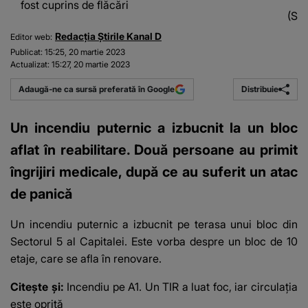
fost cuprins de flăcări
(Sur
Redacția Știrile Kanal D
Editor web:
Publicat:
15:25, 20 martie 2023
Actualizat:
15:27, 20 martie 2023
Distribuie
Adaugă-ne ca sursă preferată în Google
Un incendiu puternic a izbucnit la un bloc
aflat în reabilitare. Două persoane au primit
îngrijiri medicale, după ce au suferit un atac
de panică
Un
incendiu
puternic a izbucnit pe terasa unui bloc din
Sectorul 5 al Capitalei. Este vorba despre un bloc de 10
etaje, care se afla în renovare.
Citește și:
Incendiu pe A1. Un TIR a luat foc, iar circulația
este oprită