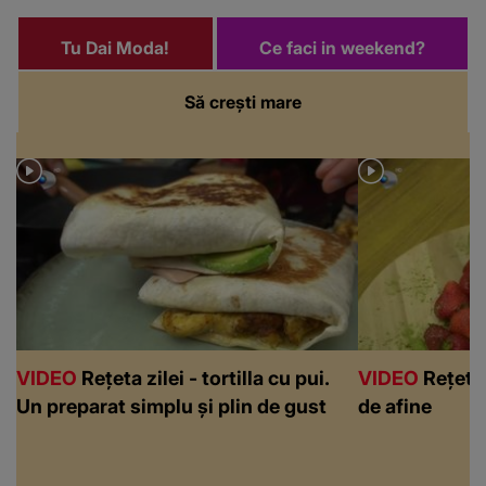
Tu Dai Moda!
Ce faci in weekend?
Să crești mare
VIDEO
Rețeta zilei - tortilla cu pui.
VIDEO
Rețeta 
Un preparat simplu și plin de gust
de afine