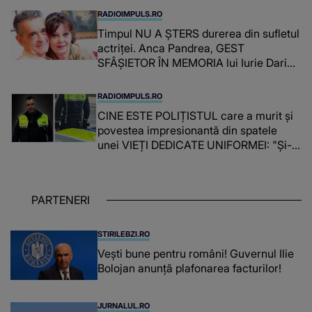
RADIOIMPULS.RO
Timpul NU A ȘTERS durerea din sufletul
actriței. Anca Pandrea, GEST
SFÂȘIETOR ÎN MEMORIA lui Iurie Darie:
"A fost copleșitor. Pe măsură ce trece
timpul parcă..."
RADIOIMPULS.RO
CINE ESTE POLIȚISTUL care a murit și
povestea impresionantă din spatele
unei VIEȚI DEDICATE UNIFORMEI: "Și-a
îndeplinit misiunile cu responsabilitate,
iar în relația cu colegii a fost un sprijin,
un sfătuitor și un..."
PARTENERI
STIRILEBZI.RO
Vești bune pentru români! Guvernul Ilie
Bolojan anunță plafonarea facturilor!
JURNALUL.RO