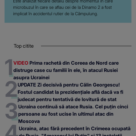
Este analizat fiecare detaliu despre momentul în care
microbuzul în care se aflau cei de la Dinamo 2 a fost
implicat în accidentul rutier de la Câmpulung.
Top citite
VIDEO
Prima rachetă din Coreea de Nord care
distruge case cu familii în ele, în atacul Rusiei
asupra Ucrainei
UPDATE Zi decisivă pentru Călin Georgescu!
Fostul candidat la prezidențiale află dacă va fi
judecat pentru tentativă de lovitură de stat
Ucraina continuă să atace Rusia. Cel puțin cinci
persoane au fost ucise în ultimul atac din
Moscova
Ucraina, atac fără precedent în Crimeea ocupată
de Rusia. "Amazonul lui Putin" și 13 instalații