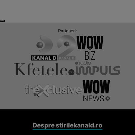
Next
Previous
Parteneri:
Despre stirilekanald.ro