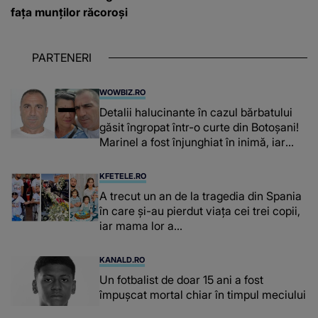
fața munților răcoroși
PARTENERI
WOWBIZ.RO
Detalii halucinante în cazul bărbatului
găsit îngropat într-o curte din Botoșani!
Marinel a fost înjunghiat în inimă, iar
concubina lui se numără printre
suspecți
KFETELE.RO
A trecut un an de la tragedia din Spania
în care și-au pierdut viața cei trei copii,
iar mama lor a…
KANALD.RO
Un fotbalist de doar 15 ani a fost
împușcat mortal chiar în timpul meciului