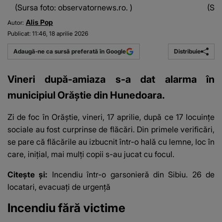
(Sursa foto: observatornews.ro. )
(Sur
Alis Pop
Autor:
Publicat:
11:46, 18 aprilie 2026
Distribuie
Adaugă-ne ca sursă preferată în Google
Vineri după-amiaza s-a dat alarma în
municipiul Orăştie din Hunedoara.
Zi de foc în Orăștie, vineri, 17 aprilie, după ce 17 locuințe
sociale au fost curprinse de flăcări. Din primele verificări,
se pare că flăcările au izbucnit într-o hală cu lemne, loc în
care, inițial, mai mulți copii s-au jucat cu focul.
Citește și:
Incendiu într-o garsonieră din Sibiu. 26 de
locatari, evacuați de urgență
Incendiu fără victime