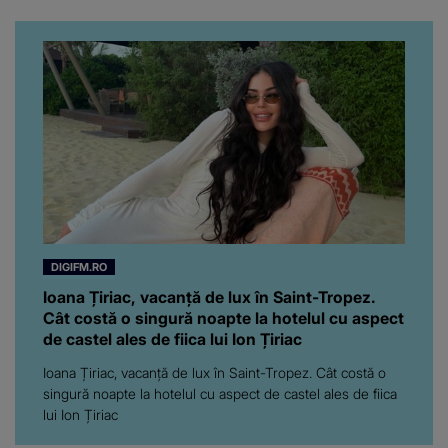
noastră! Fostei
prezentatoare nici că-i
vine să creadă că s-a
ajuns până aici, dar e
adevărat, au făcut-o și pe
asta! Și ce a ieșit la iveală
ar fi prea mult pentru
oricine: "Cu… mine, fata
româncă...”
DIGIFM.RO
Ioana Țiriac, vacanță de lux în Saint-Tropez.
Cât costă o singură noapte la hotelul cu aspect
de castel ales de fiica lui Ion Țiriac
Ioana Țiriac, vacanță de lux în Saint-Tropez. Cât costă o
singură noapte la hotelul cu aspect de castel ales de fiica
lui Ion Țiriac