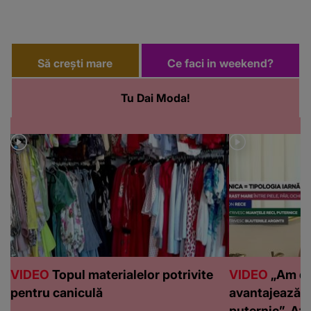
Să crești mare
Ce faci in weekend?
Tu Dai Moda!
VIDEO
Topul materialelor potrivite
VIDEO
„Am de
pentru caniculă
avantajează c
puternic”. Află