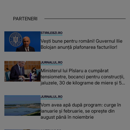
OAMENILOR DE ASTĂZI. Ce spune
despre dascălii care lasă amprente
puternice ÎN SUFLETELE ELEVILOR,
PARTENERI
chiar și după trecerea anilor: "De
fiecare dată când..."
STIRILEBZI.RO
Vești bune pentru români! Guvernul Ilie
Bolojan anunță plafonarea facturilor!
JURNALUL.RO
Ministerul lui Pîslaru a cumpărat
tensiometre, bocanci pentru construcții,
jaluzele, 30 de kilograme de miere și 50
de kilograme de cafea
JURNALUL.RO
Vom avea apă după program: curge în
ianuarie și februarie, se oprește din
august până în noiembrie