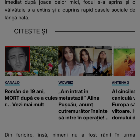
Imediat după joaca celor mici, focul s-a aprins și o
vălvătaie s-a extins și a cuprins rapid casele sociale de
lângă hală.
CITEȘTE ȘI
KANAL D
WOWBIZ
ANTENA 3
Român de 19 ani,
„Am intrat în
Al cincilea 
MORT după ce a cules
metastază” Alina
caniculă va
r... Vezi mai mult
Pușcău, anunț
Europa să
cutremurător înainte
viitoare. H
să intre în operație!
domului de 
Vedeta a transmis un
care va adu
mesaj emoționant
42 de grade
Din fericire, însă, nimeni nu a fost rănit în urma
fanilor