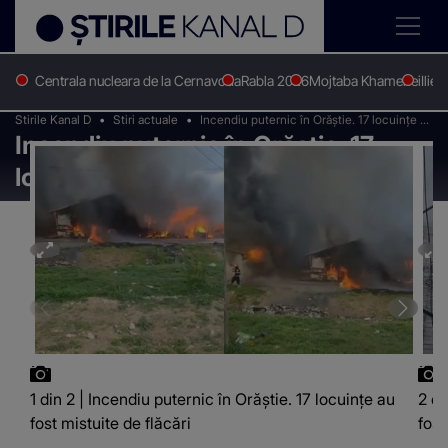
Centrala nucleara de la Cernavoda
Rabla 2026
Mojtaba Khamenei
Ilie 
Stirile Kanal D
Stiri actuale
Incendiu puternic în Orăștie. 17 locuințe au
Incendiu puternic în Orăștie. 17
fost mistuite de flăcări
locuințe au fost mistuite de flăcări
1 din 2 | Incendiu puternic în Orăștie. 17 locuințe au
2 di
fost mistuite de flăcări
fost