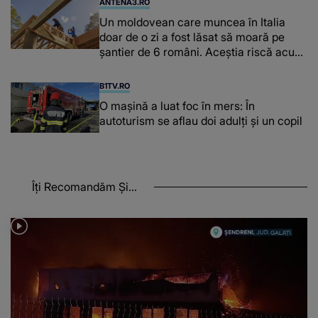
ANTENA3.RO
Un moldovean care muncea în Italia
doar de o zi a fost lăsat să moară pe
şantier de 6 români. Aceștia riscă acum
închisoarea
B1TV.RO
O maşină a luat foc în mers: În
autoturism se aflau doi adulți și un copil
Îți Recomandăm Și...