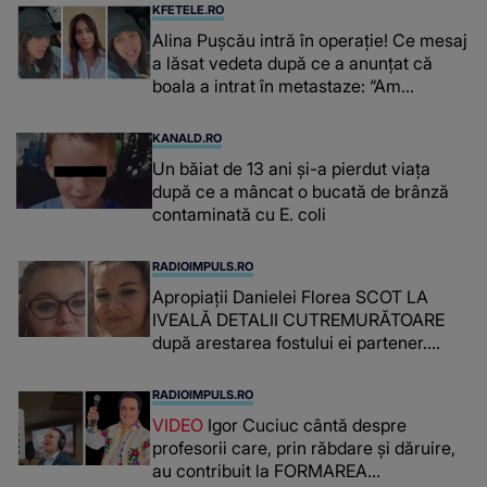
KFETELE.RO
Alina Pușcău intră în operație! Ce mesaj
a lăsat vedeta după ce a anunțat că
boala a intrat în metastaze: “Am
cancer!”
KANALD.RO
Un băiat de 13 ani și-a pierdut viața
după ce a mâncat o bucată de brânză
contaminată cu E. coli
RADIOIMPULS.RO
Apropiații Danielei Florea SCOT LA
IVEALĂ DETALII CUTREMURĂTOARE
după arestarea fostului ei partener.
PRIN CE A FOST NEVOITĂ să treacă
românca ucisă în Italia și ascunsă în
RADIOIMPULS.RO
lada unui pat: " Îmi pare rău că nu am
VIDEO
Igor Cuciuc cântă despre
reușit să fac mai mult pentru ea și..."
profesorii care, prin răbdare și dăruire,
au contribuit la FORMAREA