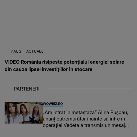
7 AUG
ACTUALE
VIDEO România risipeste potențialul energiei solare
din cauza lipsei investițiilor în stocare
PARTENERI
WOWBIZ.RO
„Am intrat în metastază” Alina Pușcău,
anunț cutremurător înainte să intre în
operație! Vedeta a transmis un mesaj
emoționant fanilor