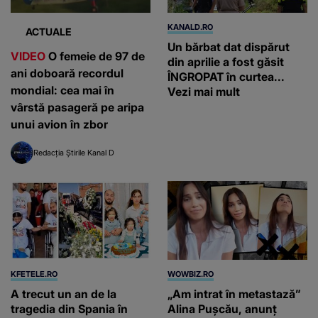
KANALD.RO
ACTUALE
Un bărbat dat dispărut
VIDEO
O femeie de 97 de
din aprilie a fost găsit
ani doboară recordul
ÎNGROPAT în curtea...
mondial: cea mai în
Vezi mai mult
vârstă pasageră pe aripa
unui avion în zbor
Redacția Știrile Kanal D
KFETELE.RO
WOWBIZ.RO
A trecut un an de la
„Am intrat în metastază”
tragedia din Spania în
Alina Pușcău, anunț