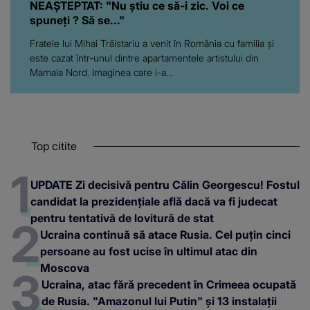
NEAȘTEPTAT: "Nu știu ce să-i zic. Voi ce
spuneți ? Să se..."
Fratele lui Mihai Trăistariu a venit în România cu familia și
este cazat într-unul dintre apartamentele artistului din
Mamaia Nord. Imaginea care i-a...
Top citite
UPDATE Zi decisivă pentru Călin Georgescu! Fostul
candidat la prezidențiale află dacă va fi judecat
pentru tentativă de lovitură de stat
Ucraina continuă să atace Rusia. Cel puțin cinci
persoane au fost ucise în ultimul atac din
Moscova
Ucraina, atac fără precedent în Crimeea ocupată
de Rusia. "Amazonul lui Putin" și 13 instalații