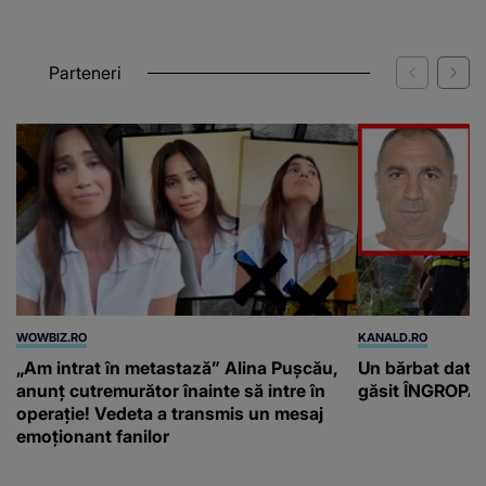
graniță
Parteneri
WOWBIZ.RO
KANALD.RO
„Am intrat în metastază” Alina Pușcău,
Un bărbat dat di
anunț cutremurător înainte să intre în
găsit ÎNGROPAT 
operație! Vedeta a transmis un mesaj
emoționant fanilor