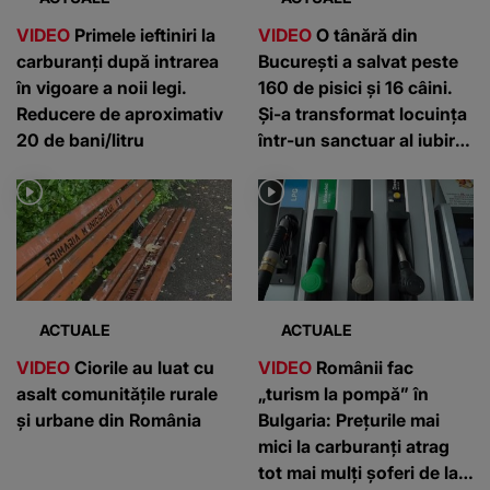
VIDEO
Primele ieftiniri la
VIDEO
O tânără din
carburanți după intrarea
București a salvat peste
în vigoare a noii legi.
160 de pisici și 16 câini.
Reducere de aproximativ
Și-a transformat locuința
20 de bani/litru
într-un sanctuar al iubirii
pentru animale
ACTUALE
ACTUALE
VIDEO
Ciorile au luat cu
VIDEO
Românii fac
asalt comunitățile rurale
„turism la pompă” în
și urbane din România
Bulgaria: Prețurile mai
mici la carburanți atrag
tot mai mulți șoferi de la