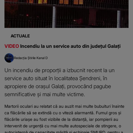
ACTUALE
VIDEO
Incendiu la un service auto din județul Galați
Redacția Știrile Kanal D
Un incendiu de proporții a izbucnit recent la un
service auto situat în localitatea Șendreni, în
apropiere de orașul Galați, provocând pagube
semnificative și mai multe victime.
Martorii oculari au relatat că au auzit mai multe bubuituri înainte
ca flăcările să se extindă cu o viteză alarmantă. Fumul gros și
flăcările uriașe au fost vizibile de la distanță, iar pompierii au
intervenit de urgență cu mai multe autospeciale de stingere, o
autocisternă de capacitate mărită și echipaje SMURD, pentru a