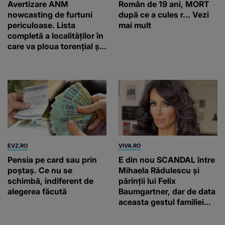
Avertizare ANM
Român de 19 ani, MORT
nowcasting de furtuni
după ce a cules r... Vezi
periculoase. Lista
mai mult
completă a localităților în
care va ploua torențial și
cu grindină
EVZ.RO
VIVA.RO
Pensia pe card sau prin
E din nou SCANDAL între
poștaș. Ce nu se
Mihaela Rădulescu și
schimbă, indiferent de
părinții lui Felix
alegerea făcută
Baumgartner, dar de data
aceasta gestul familiei
regretatului ei iubit a
înfuriat-o pe vedeta