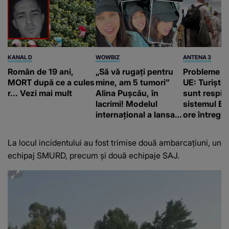
KANAL D
WOWBIZ
ANTENA 3
Român de 19 ani,
„Să vă rugați pentru
Probleme la
MORT după ce a cules
mine, am 5 tumori”
UE: Turiștii 
r... Vezi mai mult
Alina Pușcău, în
sunt respin
lacrimi! Modelul
sistemul EE
internațional a lansat
ore întregi l
un apel, după ce a
„Degetele m
fost diagnosticată cu
tocite”
La locul incidentului au fost trimise două ambarcaţiuni, un
o boală gravă
echipaj SMURD, precum şi două echipaje SAJ.