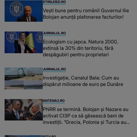
STIRILEBZI.RO
Vești bune pentru români! Guvernul Ilie
Bolojan anunță plafonarea facturilor!
JURNALUL.RO
Ecologism cu japca. Natura 2000,
extinsă la 30% din teritoriu, fără
despăgubiri pentru proprietari
JURNALUL.RO
Investigație, Canalul Bala: Cum au
dispărut milioane de euro pe Dunăre
ANTENA3.RO
PNRR se termină. Bolojan și Nazare au
activat CI3P ca să găsească bani de
investiții. ”Grecia, Polonia şi Turcia au
utilizat PPP”
B1TV.RO