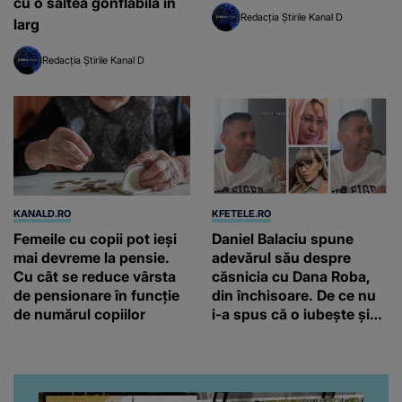
cu o saltea gonflabilă în
Redacția Știrile Kanal D
larg
Redacția Știrile Kanal D
KANALD.RO
KFETELE.RO
Femeile cu copii pot ieși
Daniel Balaciu spune
mai devreme la pensie.
adevărul său despre
Cu cât se reduce vârsta
căsnicia cu Dana Roba,
de pensionare în funcție
din închisoare. De ce nu
de numărul copiilor
i-a spus că o iubește și
ce s-a întâmplat când au
venit fetițele pe lume:
“Am suflet mare. Eu am
ajutat-o.”