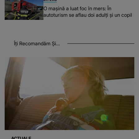
O maşină a luat foc în mers: În
autoturism se aflau doi adulți și un copil
Îți Recomandăm Și...
ACTUALE