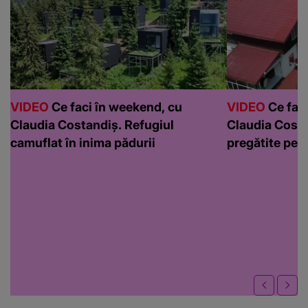
VIDEO
Ce faci în weekend, cu
VIDEO
Ce faci
Claudia Costandiș. Refugiul
Claudia Costa
camuflat în inima pădurii
pregătite pen