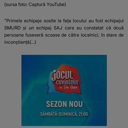
(sursa foto: Captură YouTube)
"Primele echipaje sosite la faţa locului au fost echipajul
SMURD şi un echipaj SAJ care au constatat că două
persoane fuseseră scoase de către localnici, în stare de
inconştienţă(...)