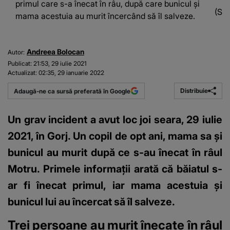
primul care s-a înecat în râu, după care bunicul şi
(Su
mama acestuia au murit încercând să îl salveze.
Andreea Bolocan
Autor:
Publicat:
21:53, 29 iulie 2021
Actualizat:
02:35, 29 ianuarie 2022
Distribuie
Adaugă-ne ca sursă preferată în Google
Un grav incident a avut loc joi seara, 29 iulie
2021, în Gorj. Un copil de opt ani, mama sa şi
bunicul au murit după ce s-au înecat în râul
Motru. Primele informaţii arată că băiatul s-
ar fi înecat primul, iar mama acestuia şi
bunicul lui au încercat să îl salveze.
Trei persoane au murit înecate în râul