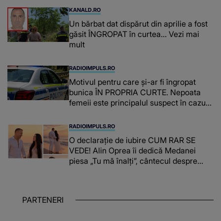
KANALD.RO
Un bărbat dat dispărut din aprilie a fost
găsit ÎNGROPAT în curtea... Vezi mai
mult
RADIOIMPULS.RO
Motivul pentru care și-ar fi îngropat
bunica ÎN PROPRIA CURTE. Nepoata
femeii este principalul suspect în cazul
din Galați, iar DETALIUL DESCOPERIT
DE ANCHETATORI a șocat localnicii
RADIOIMPULS.RO
O declarație de iubire CUM RAR SE
VEDE! Alin Oprea îi dedică Medanei
piesa „Tu mă înalți”, cântecul despre
omul care i-a schimbat DESTINUL și i-a
redat LUMINA DIN SUFLET: "M-ai iubit
cu bunătate și răbdare, până când omul
PARTENERI
din mine și-a regăsit pacea"