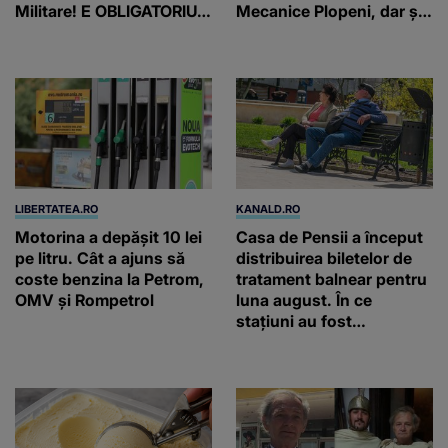
Militare! E OBLIGATORIU.
Mecanice Plopeni, dar și
Până când au termen!
două ceasuri Patek
Philippe și Rolex
LIBERTATEA.RO
KANALD.RO
Motorina a depășit 10 lei
Casa de Pensii a început
pe litru. Cât a ajuns să
distribuirea biletelor de
coste benzina la Petrom,
tratament balnear pentru
OMV și Rompetrol
luna august. În ce
stațiuni au fost
repartizate locurile