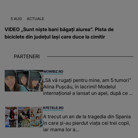
5 AUG
ACTUALE
VIDEO „Sunt niște bani băgați aiurea”. Pista de
biciclete din județul Iași care duce la cimitir
PARTENERI
WOWBIZ.RO
„Să vă rugați pentru mine, am 5 tumori”
Alina Pușcău, în lacrimi! Modelul
internațional a lansat un apel, după ce a
fost diagnosticată cu o boală gravă
KFETELE.RO
A trecut un an de la tragedia din Spania
în care și-au pierdut viața cei trei copii,
iar mama lor a…