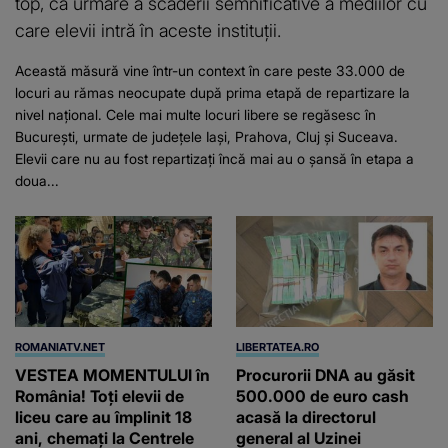
top, ca urmare a scăderii semnificative a mediilor cu
care elevii intră în aceste instituții.
Această măsură vine într-un context în care peste 33.000 de
locuri au rămas neocupate după prima etapă de repartizare la
nivel național. Cele mai multe locuri libere se regăsesc în
București, urmate de județele Iași, Prahova, Cluj și Suceava.
Elevii care nu au fost repartizați încă mai au o șansă în etapa a
doua...
ROMANIATV.NET
LIBERTATEA.RO
VESTEA MOMENTULUI în
Procurorii DNA au găsit
România! Toți elevii de
500.000 de euro cash
liceu care au împlinit 18
acasă la directorul
ani, chemați la Centrele
general al Uzinei