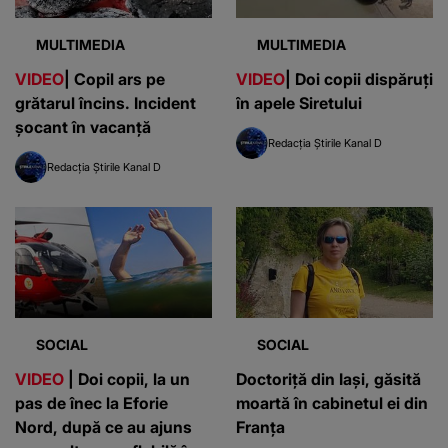
MULTIMEDIA
MULTIMEDIA
VIDEO
| Copil ars pe
VIDEO
| Doi copii dispăruți
grătarul încins. Incident
în apele Siretului
șocant în vacanță
Redacția Știrile Kanal D
Redacția Știrile Kanal D
SOCIAL
SOCIAL
VIDEO
| Doi copii, la un
Doctoriță din Iași, găsită
pas de înec la Eforie
moartă în cabinetul ei din
Nord, după ce au ajuns
Franța