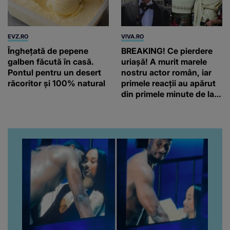
EVZ.RO
VIVA.RO
Înghețată de pepene
BREAKING! Ce pierdere
galben făcută în casă.
uriașă! A murit marele
Pontul pentru un desert
nostru actor român, iar
răcoritor și 100% natural
primele reacții au apărut
din primele minute de la
anunțul morții: „Lumina
rampei rămâne aprinsă
pentru el...” Ce s-a aflat
până în acest moment