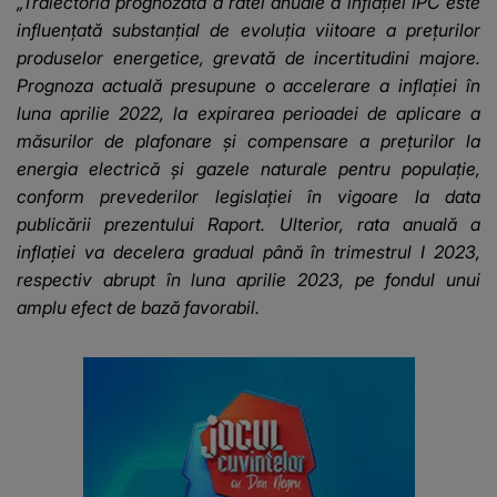
„Traiectoria prognozată a ratei anuale a inflaţiei IPC este
influenţată substanţial de evoluţia viitoare a preţurilor
produselor energetice, grevată de incertitudini majore.
Prognoza actuală presupune o accelerare a inflaţiei în
luna aprilie 2022, la expirarea perioadei de aplicare a
măsurilor de plafonare şi compensare a preţurilor la
energia electrică şi gazele naturale pentru populaţie,
conform prevederilor legislaţiei în vigoare la data
publicării prezentului Raport. Ulterior, rata anuală a
inflaţiei va decelera gradual până în trimestrul I 2023,
respectiv abrupt în luna aprilie 2023, pe fondul unui
amplu efect de bază favorabil.