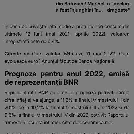
din Botoșani! Marinel
o "declaraţ
a fost înjunghiat în
dragoste" e
inimă, iar concubina
poliție și c
lui se numără printre
mediu
În ceea ce privește rata medie a prețurilor de consum din
suspecți
ultimele 12 luni (mai 2021- aprilie 2022), valoarea
înregistrată este de 6,4%.
Citeste si:
Curs valutar BNR azi, 11 mai 2022. Cum
evoluează euro? Anunțul făcut de Banca Națională
Prognoza pentru anul 2022, emisă
de reprezentanții BNR
Reprezentanții BNR au emis o prognoză potrivit căreia
cifra inflației va ajunge la 11,2% la finalul trimestrului II din
2022, de la 10,2% la finalul trimestrului III din 2022 și de
9,6% la finalul trimestrului IV din 2022, potrivit Raportului
trimestrial asupra inflației, citat de
economica.net
.