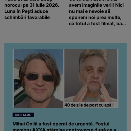
norocul pe 31 iulie 2026.
avem imaginile verii! Nici
Luna în Pești aduce
nu mai e nevoie să
schimbări favorabile
spunem noi prea multe,
că totul a fost filmat, ba
chiar artistul și-a întrebat
iubita dacă e adevărat! Și
da, frumoasa iubită a lui
Florin Ristei e...
DIGIFM.RO
Mihai Onilă a fost operat de urgență. Fostul
membru AXXA stârnise controverse după ce a