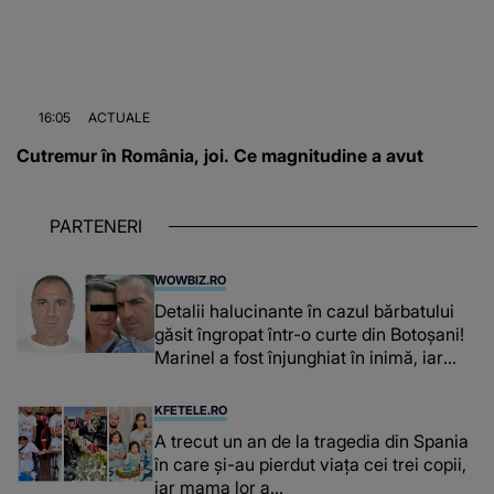
16:05
ACTUALE
Cutremur în România, joi. Ce magnitudine a avut
PARTENERI
WOWBIZ.RO
Detalii halucinante în cazul bărbatului
găsit îngropat într-o curte din Botoșani!
Marinel a fost înjunghiat în inimă, iar
concubina lui se numără printre
suspecți
KFETELE.RO
A trecut un an de la tragedia din Spania
în care și-au pierdut viața cei trei copii,
iar mama lor a…