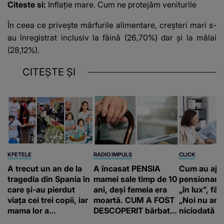
Citeste si:
Inflație mare. Cum ne protejăm veniturile
În ceea ce privește mărfurile alimentare, creșteri mari s-
au înregistrat inclusiv la făină (26,70%) dar și la mălai
(28,12%).
CITEȘTE ȘI
KFETELE
RADIO IMPULS
CLICK
A trecut un an de la
A încasat PENSIA
Cum au aju
tragedia din Spania în
mamei sale timp de 10
pensionari 
care și-au pierdut
ani, deși femeia era
„în lux”, făr
viața cei trei copii, iar
moartă. CUM A FOST
„Noi nu am 
mama lor a…
DESCOPERIT bărbatul
niciodată a
de 50 de ani și ce