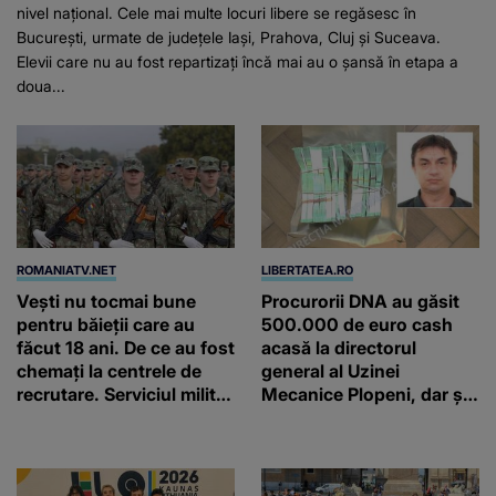
nivel național. Cele mai multe locuri libere se regăsesc în
București, urmate de județele Iași, Prahova, Cluj și Suceava.
Elevii care nu au fost repartizați încă mai au o șansă în etapa a
doua...
ROMANIATV.NET
LIBERTATEA.RO
Vești nu tocmai bune
Procurorii DNA au găsit
pentru băieții care au
500.000 de euro cash
făcut 18 ani. De ce au fost
acasă la directorul
chemați la centrele de
general al Uzinei
recrutare. Serviciul militar
Mecanice Plopeni, dar și
obligatoriu NU a fost
două ceasuri Patek
ANULAT în România!
Philippe și Rolex