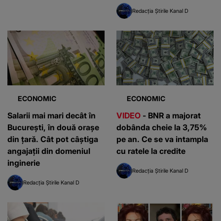
Redacția Știrile Kanal D
ECONOMIC
ECONOMIC
Salarii mai mari decât în
VIDEO
- BNR a majorat
București, în două orașe
dobânda cheie la 3,75%
din țară. Cât pot câștiga
pe an. Ce se va intampla
angajații din domeniul
cu ratele la credite
inginerie
Redacția Știrile Kanal D
Redacția Știrile Kanal D