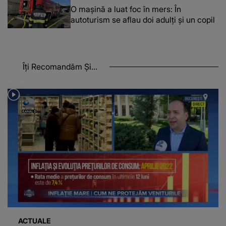
O maşină a luat foc în mers: În
autoturism se aflau doi adulți și un copil
Îți Recomandăm Și...
ACTUALE