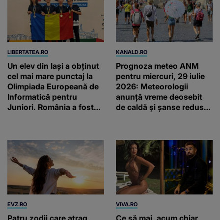
LIBERTATEA.RO
KANALD.RO
Un elev din Iași a obținut
Prognoza meteo ANM
cel mai mare punctaj la
pentru miercuri, 29 iulie
Olimpiada Europeană de
2026: Meteorologii
Informatică pentru
anunță vreme deosebit
Juniori. România a fost
de caldă și șanse reduse
pe primul loc, cu 4
de precipitații
medalii
EVZ.RO
VIVA.RO
Patru zodii care atrag
Ce să mai, acum chiar