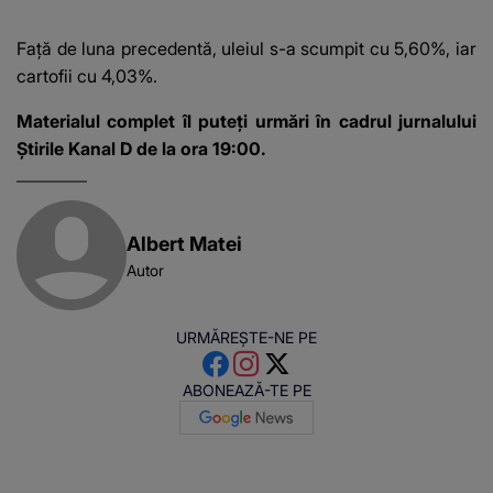
afacere a deschis cu
banii obținuți? SUMA
Față de luna precedentă, uleiul s-a scumpit cu 5,60%, iar
E COLOSALĂ
cartofii cu 4,03%.
Materialul complet îl puteți urmări în cadrul jurnalului
Știrile Kanal D de la ora 19:00.
Albert Matei
Autor
URMĂREȘTE-NE PE
ABONEAZĂ-TE PE