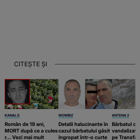
CITEȘTE ȘI
KANAL D
WOWBIZ
ANTENA 3
Român de 19 ani,
Detalii halucinante în
Bărbatul ca
MORT după ce a cules
cazul bărbatului găsit
vandalizat 
r... Vezi mai mult
îngropat într-o curte
pe Transfă