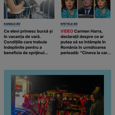
KANALD.RO
KFETELE.RO
Ce elevi primesc bursă și
VIDEO
Carmen Harra,
în vacanța de vară.
declarații despre ce ar
Condițiile care trebuie
putea să se întâmple în
îndeplinite pentru a
România în următoarea
beneficia de sprijinul
perioadă: “Cineva la care
financiar
nici nu vă așteptați!”