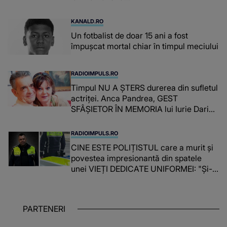
KANALD.RO
Un fotbalist de doar 15 ani a fost
împușcat mortal chiar în timpul meciului
RADIOIMPULS.RO
Timpul NU A ȘTERS durerea din sufletul
actriței. Anca Pandrea, GEST
SFÂȘIETOR ÎN MEMORIA lui Iurie Darie:
"A fost copleșitor. Pe măsură ce trece
timpul parcă..."
RADIOIMPULS.RO
CINE ESTE POLIȚISTUL care a murit și
povestea impresionantă din spatele
unei VIEȚI DEDICATE UNIFORMEI: "Și-a
îndeplinit misiunile cu responsabilitate,
iar în relația cu colegii a fost un sprijin,
un sfătuitor și un..."
PARTENERI