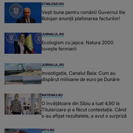
STIRILEBZI.RO
Vești bune pentru români! Guvernul Ilie
Bolojan anunță plafonarea facturilor!
JURNALUL.RO
Ecologism cu japca. Natura 2000
lovește fermierii
JURNALUL.RO
Investigație, Canalul Bala: Cum au
dispărut milioane de euro pe Dunăre
ANTENA3.RO
O învățătoare din Sibiu a luat 4,90 la
Titularizare și a făcut contestație. Când
s-au afișat rezultatele, a avut o surpriză
B1TV.RO