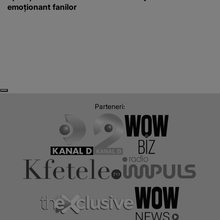
emoționant fanilor
Next
Previous
Parteneri: