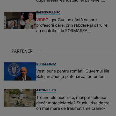
PRIN CE A FOST NEVOITĂ să treacă
românca ucisă în Italia și ascunsă în
RADIOIMPULS.RO
lada unui pat: " Îmi pare rău că nu am
VIDEO
Igor Cuciuc cântă despre
reușit să fac mai mult pentru ea și..."
profesorii care, prin răbdare și dăruire,
au contribuit la FORMAREA
OAMENILOR DE ASTĂZI. Ce spune
despre dascălii care lasă amprente
puternice ÎN SUFLETELE ELEVILOR,
PARTENERI
chiar și după trecerea anilor: "De
fiecare dată când..."
STIRILEBZI.RO
Vești bune pentru români! Guvernul Ilie
Bolojan anunță plafonarea facturilor!
JURNALUL.RO
Trotinetele electrice, mai periculoase
decât motocicletele? Studiu: risc de trei
ori mai mare de traumatisme cranio-
cerebrale