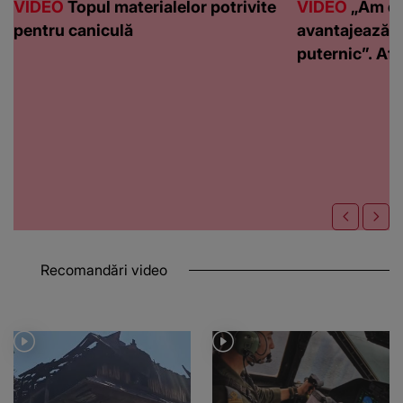
VIDEO
Topul materialelor potrivite
VIDEO
„Am de
pentru caniculă
avantajează c
puternic”. Află
Recomandări video