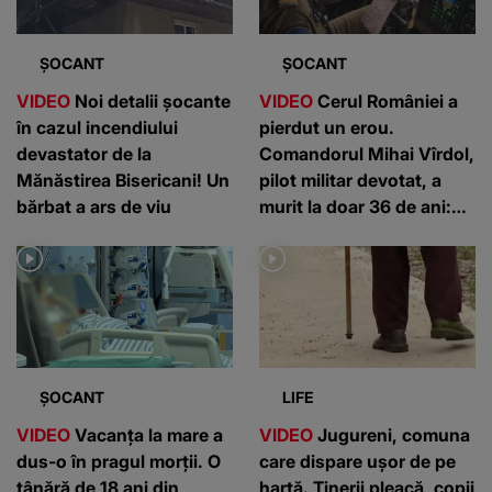
ȘOCANT
ȘOCANT
VIDEO
Noi detalii șocante
VIDEO
Cerul României a
în cazul incendiului
pierdut un erou.
devastator de la
Comandorul Mihai Vîrdol,
Mănăstirea Bisericani! Un
pilot militar devotat, a
bărbat a ars de viu
murit la doar 36 de ani:
”Un om de nota 10”
ȘOCANT
LIFE
VIDEO
Vacanța la mare a
VIDEO
Jugureni, comuna
dus-o în pragul morții. O
care dispare ușor de pe
tânără de 18 ani din
hartă. Tinerii pleacă, copii