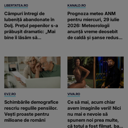
LIBERTATEA.RO
KANALD.RO
Câmpuri întregi de
Prognoza meteo ANM
lubeniță abandonate în
pentru miercuri, 29 iulie
Dolj. Prețul pepenilor s-a
2026: Meteorologii
prăbușit dramatic: „Mai
anunță vreme deosebit
bine îi lăsăm să
de caldă și șanse reduse
putrezească”
de precipitații
EVZ.RO
VIVA.RO
Schimbările demografice
Ce să mai, acum chiar
rescriu regulile pensiilor.
avem imaginile verii! Nici
Vești proaste pentru
nu mai e nevoie să
milioane de români
spunem noi prea multe,
că totul a fost filmat, ba