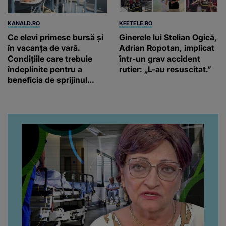
KANALD.RO
KFETELE.RO
Ce elevi primesc bursă și
Ginerele lui Stelian Ogică,
în vacanța de vară.
Adrian Ropotan, implicat
Condițiile care trebuie
într-un grav accident
îndeplinite pentru a
rutier: „L-au resuscitat.”
beneficia de sprijinul
financiar