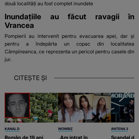
două localități au fost complet inundate
Inundațiile au făcut ravagii în
Vrancea
Pompierii au intervenit pentru
evacuarea apei
, dar și
pentru a îndepărta un copac din localitatea
Câmpineanca, ce reprezenta un pericol pentru casele din
jur.
CITEȘTE ȘI
KANAL D
WOWBIZ
ANTENA 3
Român de 19 ani,
„Am intrat în
Scandal di