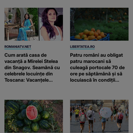
ROMANIATV.NET
LIBERTATEA.RO
Cum arată casa de
Patru români au obligat
vacanță a Mirelei Stelea
patru marocani să
din Snagov. Seamănă cu
culeagă portocale 70 de
celebrele locuințe din
ore pe săptămână și să
Toscana: Vacanţele
locuiască în condiții
petrecute în Spania, Italia
inumane, în Sicilia
şi Grecia şi-au pus
amprenta