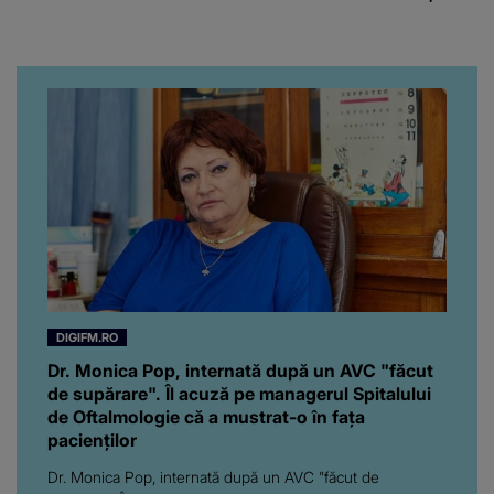
chiar artistul și-a întrebat
iubita dacă e adevărat! Și
da, frumoasa iubită a lui
Florin Ristei e...
DIGIFM.RO
Dr. Monica Pop, internată după un AVC "făcut
de supărare". Îl acuză pe managerul Spitalului
de Oftalmologie că a mustrat-o în fața
pacienților
Dr. Monica Pop, internată după un AVC "făcut de