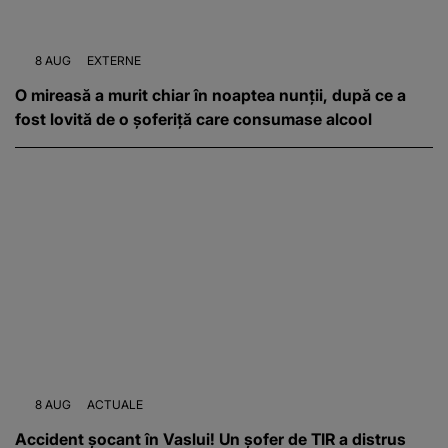
8 AUG
EXTERNE
O mireasă a murit chiar în noaptea nunții, după ce a
fost lovită de o șoferiță care consumase alcool
8 AUG
ACTUALE
Accident șocant în Vaslui! Un șofer de TIR a distrus