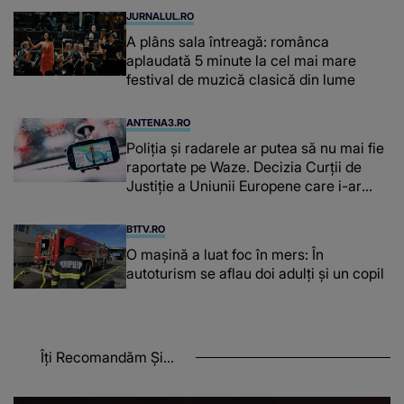
JURNALUL.RO
A plâns sala întreagă: românca
aplaudată 5 minute la cel mai mare
festival de muzică clasică din lume
ANTENA3.RO
Poliţia şi radarele ar putea să nu mai fie
raportate pe Waze. Decizia Curţii de
Justiție a Uniunii Europene care i-ar
afecta pe şoferi
B1TV.RO
O maşină a luat foc în mers: În
autoturism se aflau doi adulți și un copil
Îți Recomandăm Și...