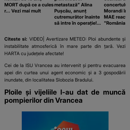
MORT după ce a cules
metastază” Alina
concertului
r... Vezi mai mult
Pușcău, anunț
Morandi în 
cutremurător înainte
MAE reacți
să intre în operație!
"România s
Vedeta a transmis un
integritatea 
mesaj emoționant
a Georgiei"
Citeste si:
VIDEO| Avertizare METEO: Ploi abundente şi
fanilor
instabilitate atmosferică în mare parte din țară. Vezi
HARTA cu județele afectate!
Cei de la ISU Vrancea au intervenit și pentru evacuarea
apei din curtea unui agent economic şi a 3 gospodării
inundate, din localitatea Slobozia Bradului.
Ploile și vijeliile l-au dat de muncă
pompierilor din Vrancea