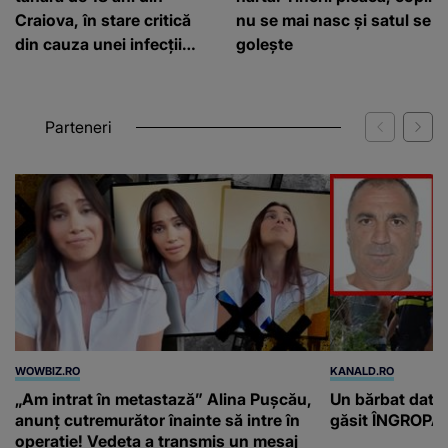
Craiova, în stare critică
nu se mai nasc și satul se
din cauza unei infecții
golește
rare
Parteneri
WOWBIZ.RO
KANALD.RO
„Am intrat în metastază” Alina Pușcău,
Un bărbat dat di
anunț cutremurător înainte să intre în
găsit ÎNGROPAT 
operație! Vedeta a transmis un mesaj