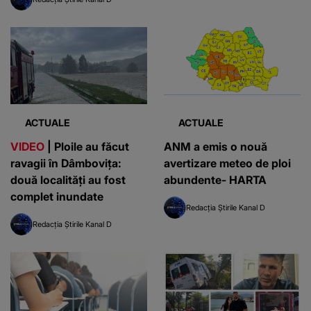
ACTUALE
ACTUALE
VIDEO
| Ploile au făcut
ANM a emis o nouă
ravagii în Dâmbovița:
avertizare meteo de ploi
două localități au fost
abundente- HARTA
complet inundate
Redacția Știrile Kanal D
Redacția Știrile Kanal D