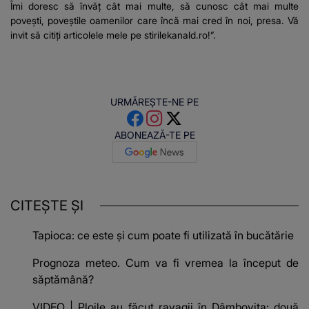
Îmi doresc să învăț cât mai multe, să cunosc cât mai multe
povești, poveștile oamenilor care încă mai cred în noi, presa. Vă
invit să citiți articolele mele pe stirilekanald.ro!”.
URMĂREȘTE-NE PE
ABONEAZĂ-TE PE
CITEȘTE ȘI
Tapioca: ce este și cum poate fi utilizată în bucătărie
Prognoza meteo. Cum va fi vremea la început de
săptămână?
VIDEO | Ploile au făcut ravagii în Dâmbovița: două