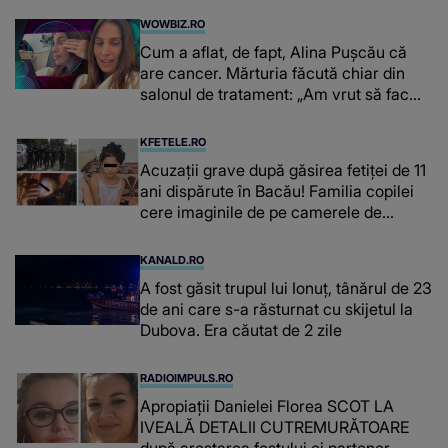
WOWBIZ.RO
Cum a aflat, de fapt, Alina Pușcău că
are cancer. Mărturia făcută chiar din
salonul de tratament: „Am vrut să fac
niște genuflexiuni și a început să mă
înțepe sânul”
KFETELE.RO
Acuzații grave după găsirea fetiței de 11
ani dispărute în Bacău! Familia copilei
cere imaginile de pe camerele de
supraveghere: „Nu s-a mai dus sora
mea...”
KANALD.RO
A fost găsit trupul lui Ionuț, tânărul de 23
de ani care s-a răsturnat cu skijetul la
Dubova. Era căutat de 2 zile
RADIOIMPULS.RO
Apropiații Danielei Florea SCOT LA
IVEALĂ DETALII CUTREMURĂTOARE
după arestarea fostului ei partener.