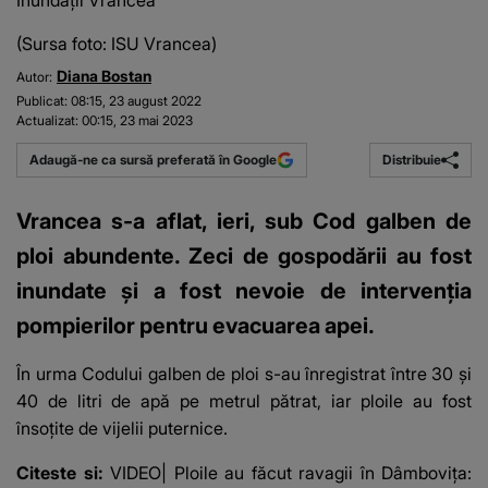
Inundații Vrancea
(Sursa foto: ISU Vrancea)
Diana Bostan
Autor:
Publicat:
08:15, 23 august 2022
Actualizat:
00:15, 23 mai 2023
Distribuie
Adaugă-ne ca sursă preferată în Google
Vrancea s-a aflat, ieri, sub Cod galben de
ploi abundente. Zeci de gospodării au fost
inundate și a fost nevoie de intervenția
pompierilor pentru evacuarea apei.
În urma
Codului galben
de ploi s-au înregistrat între 30 şi
40 de litri de apă pe metrul pătrat, iar ploile au fost
însoțite de vijelii puternice.
Citeste si:
VIDEO| Ploile au făcut ravagii în Dâmbovița: