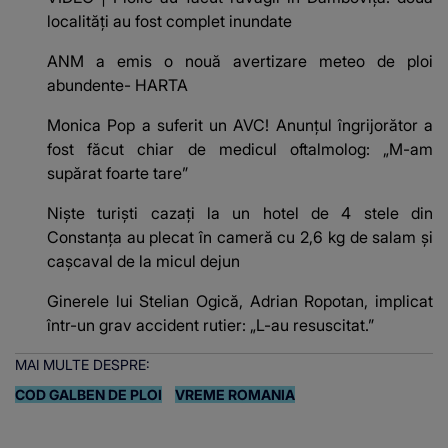
localități au fost complet inundate
ANM a emis o nouă avertizare meteo de ploi
abundente- HARTA
Monica Pop a suferit un AVC! Anunțul îngrijorător a
fost făcut chiar de medicul oftalmolog: „M-am
supărat foarte tare”
Niște turiști cazați la un hotel de 4 stele din
Constanța au plecat în cameră cu 2,6 kg de salam și
cașcaval de la micul dejun
Ginerele lui Stelian Ogică, Adrian Ropotan, implicat
într-un grav accident rutier: „L-au resuscitat.”
MAI MULTE DESPRE:
COD GALBEN DE PLOI
VREME ROMANIA