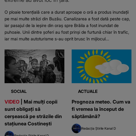
O ploaie torențială care a durat aproape o oră a produs inundații
pe mai multe străzi din Buzău. Canalizarea a fost dată peste cap,
iar pasajul de la ieșire din oraș spre Brăila a fost inundat de
puhoaie. Unii dintre șoferi au fost prinși de furtună chiar în trafic,
iar mai multe autoturisme s-au oprit brusc în mijlocul...
SOCIAL
ACTUALE
VIDEO
| Mai mulți copii
Prognoza meteo. Cum va
sunt obligați să
fi vremea la început de
cerșească pe străzile din
săptămână?
stațiunea Costinești
Redacția Știrile Kanal D
Redacția Știrile Kanal D