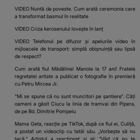
VIDEO Nuntă de poveste. Cum arată ceremonia care
a transformat basmul în realitate
VIDEO Criza kerosenului lovește în lanț
VIDEO Telefonul pe difuzor și apelurile video în
mijloacele de transport: simplă obișnuință sau lipsă
de respect?
Cum arată fiul Mădălinei Manole la 17 ani! Fratele
regretatei artiste a publicat o fotografie în premieră
cu Petru Mircea Jr.
"Mi se spune că nu sunt muncitori pe șantiere". Câţi
oameni a găsit Ciucu la linia de tramvai din Pipera,
de pe Bd. Dimitrie Pompeiu
Mama Geta, reacție pe TikTok, după ce fiul ei, Culiță,
a postat un videoclip cu tatăl său. „Vorbește să nu
tacă.” Artistul a reacționat și el: “Văd că nu te