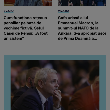
EVZ.RO
VIVA.RO
Cum funcționa rețeaua
Gafa uriașă a lui
pensiilor pe bază de
Emmanuel Macron, la
vechime fictivă. Șeful
summit-ul NATO de la
Casei de Pensii: „A fost
Ankara. S-a apropiat ușor
un sistem”
de Prima Doamnă a
Turciei, iar ce-a urmat e
subiectul care face
înconjurul presei