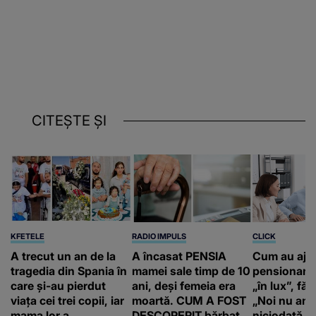
CITEȘTE ȘI
KFETELE
RADIO IMPULS
CLICK
A trecut un an de la
A încasat PENSIA
Cum au aju
tragedia din Spania în
mamei sale timp de 10
pensionari 
care și-au pierdut
ani, deși femeia era
„în lux”, făr
viața cei trei copii, iar
moartă. CUM A FOST
„Noi nu am 
mama lor a…
DESCOPERIT bărbatul
niciodată a