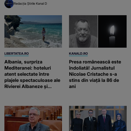
Redacția Știrile Kanal D
LIBERTATEA.RO
KANALD.RO
Albania, surpriza
Presa românească este
Mediteranei: hoteluri
îndoliată! Jurnalistul
atent selectate între
Nicolae Cristache s-a
plajele spectaculoase ale
stins din viață la 86 de
Rivierei Albaneze și
ani
farmecul autentic al
Adriaticii