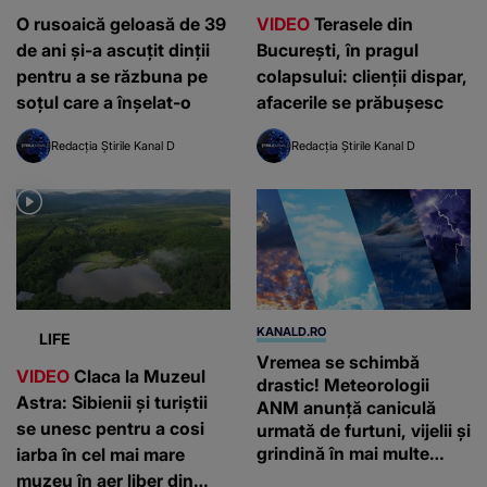
O rusoaică geloasă de 39
VIDEO
Terasele din
de ani și-a ascuțit dinții
București, în pragul
pentru a se răzbuna pe
colapsului: clienții dispar,
soțul care a înșelat-o
afacerile se prăbușesc
Redacția Știrile Kanal D
Redacția Știrile Kanal D
KANALD.RO
LIFE
Vremea se schimbă
VIDEO
Claca la Muzeul
drastic! Meteorologii
Astra: Sibienii și turiștii
ANM anunță caniculă
se unesc pentru a cosi
urmată de furtuni, vijelii și
grindină în mai multe
iarba în cel mai mare
regiuni ale țării
muzeu în aer liber din