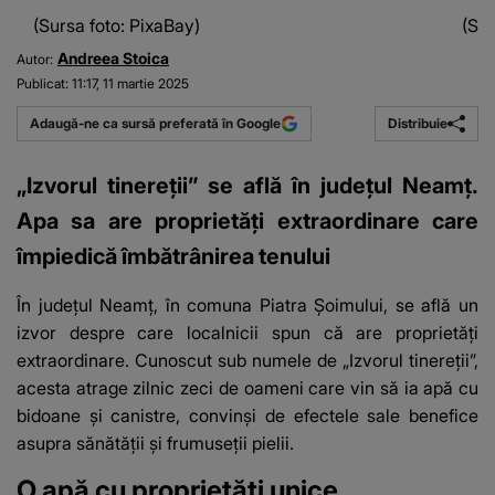
(Sursa foto: PixaBay)
(Sur
Andreea Stoica
Autor:
Publicat:
11:17, 11 martie 2025
Distribuie
Adaugă-ne ca sursă preferată în Google
„Izvorul tinereţii” se află în județul Neamț.
Apa sa are proprietăţi extraordinare care
împiedică îmbătrânirea tenului
În județul Neamț, în comuna Piatra Șoimului, se află un
izvor despre care localnicii spun că are proprietăți
extraordinare. Cunoscut sub numele de „Izvorul tinereții”,
acesta atrage zilnic zeci de oameni care vin să ia apă cu
bidoane și canistre, convinși de
efectele sale benefice
asupra sănătății și frumuseții pielii.
O apă cu proprietăți unice