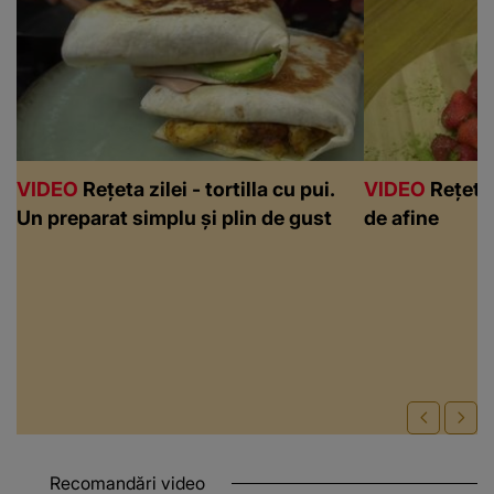
VIDEO
Rețeta zilei - tortilla cu pui.
VIDEO
Rețeta 
Un preparat simplu și plin de gust
de afine
Recomandări video