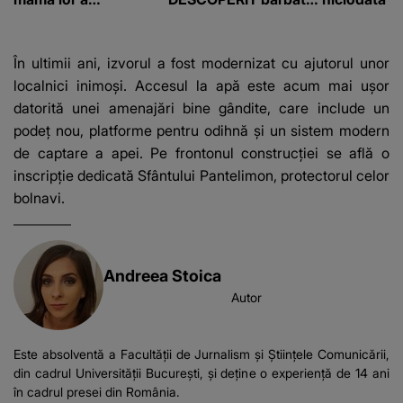
de 50 de ani și ce
afacere a deschis cu
banii obținuți? SUMA
În ultimii ani, izvorul a fost modernizat cu ajutorul unor
E COLOSALĂ
localnici inimoși. Accesul la apă este acum mai ușor
datorită unei amenajări bine gândite, care include un
podeț nou, platforme pentru odihnă și un sistem modern
de captare a apei. Pe frontonul construcției se află o
inscripție dedicată Sfântului Pantelimon, protectorul celor
bolnavi.
Andreea Stoica
Autor
Este absolventă a Facultății de Jurnalism și Științele Comunicării,
din cadrul Universității București, şi deţine o experienţă de 14 ani
în cadrul presei din România.