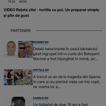
15:34
WOW
VIDEO Rețeta zilei - tortilla cu pui. Un preparat simplu
și plin de gust
PARTENERI
WOWBIZ.RO
Detalii halucinante în cazul bărbatului
găsit îngropat într-o curte din Botoșani!
Marinel a fost înjunghiat în inimă, iar
concubina lui se numără printre
suspecți
KFETELE.RO
A trecut un an de la tragedia din Spania
în care și-au pierdut viața cei trei copii,
iar mama lor a…
KANALD.RO
Un fotbalist de doar 15 ani a fost