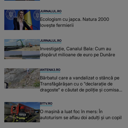
JURNALUL.RO
Ecologism cu japca. Natura 2000
lovește fermierii
JURNALUL.RO
Investigație, Canalul Bala: Cum au
dispărut milioane de euro pe Dunăre
ANTENA3.RO
Bărbatul care a vandalizat o stâncă pe
Transfăgărășan cu o "declaraţie de
dragoste" e căutat de poliție și comisarii
de mediu
B1TV.RO
O maşină a luat foc în mers: În
autoturism se aflau doi adulți și un copil