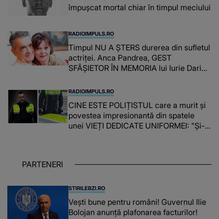
împușcat mortal chiar în timpul meciului
RADIOIMPULS.RO
Timpul NU A ȘTERS durerea din sufletul
actriței. Anca Pandrea, GEST
SFÂȘIETOR ÎN MEMORIA lui Iurie Darie:
"A fost copleșitor. Pe măsură ce trece
timpul parcă..."
RADIOIMPULS.RO
CINE ESTE POLIȚISTUL care a murit și
povestea impresionantă din spatele
unei VIEȚI DEDICATE UNIFORMEI: "Și-a
îndeplinit misiunile cu responsabilitate,
iar în relația cu colegii a fost un sprijin,
un sfătuitor și un..."
PARTENERI
STIRILEBZI.RO
Vești bune pentru români! Guvernul Ilie
Bolojan anunță plafonarea facturilor!