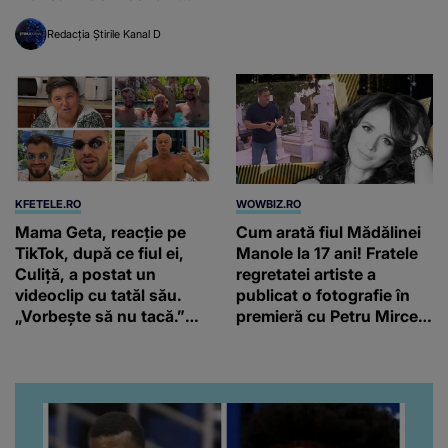
Europa
Redacția Știrile Kanal D
KFETELE.RO
WOWBIZ.RO
Mama Geta, reacție pe
Cum arată fiul Mădălinei
TikTok, după ce fiul ei,
Manole la 17 ani! Fratele
Culiță, a postat un
regretatei artiste a
videoclip cu tatăl său.
publicat o fotografie în
„Vorbește să nu tacă.”
premieră cu Petru Mircea
Artistul a reacționat și el:
Jr.
“Văd că nu te potoleşti.”