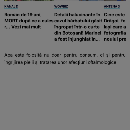
KANAL D
WOWBIZ
ANTENA 3
Român de 19 ani,
Detalii halucinante în
Cine este A
MORT după ce a cules
cazul bărbatului găsit
Drăgoi, fot
r... Vezi mai mult
îngropat într-o curte
Iași care a r
din Botoșani! Marinel
fotografia o
a fost înjunghiat în
noului prem
inimă, iar concubina
britanic, A
lui se numără printre
Burnham
Apa este folosită nu doar pentru consum, ci și pentru
suspecți
îngrijirea pielii și tratarea unor afecțiuni oftalmologice.