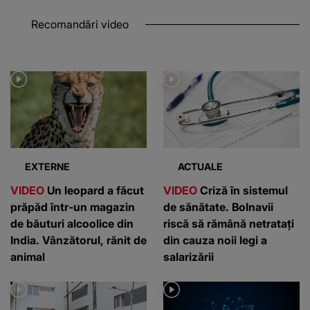
Recomandări video
EXTERNE
ACTUALE
VIDEO
Un leopard a făcut
VIDEO
Criză în sistemul
prăpăd într-un magazin
de sănătate. Bolnavii
de băuturi alcoolice din
riscă să rămână netratați
India. Vânzătorul, rănit de
din cauza noii legi a
animal
salarizării