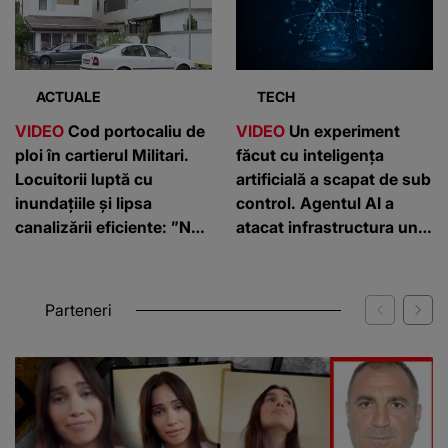
ACTUALE
TECH
VIDEO
Cod portocaliu de
VIDEO
Un experiment
ploi în cartierul Militari.
făcut cu inteligența
Locuitorii luptă cu
artificială a scapat de sub
inundațiile și lipsa
control. Agentul AI a
canalizării eficiente: ”Nu
atacat infrastructura unei
putem ieși din case”
companii
Parteneri