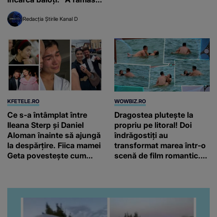
500 de ani
fără cap"
Redacția Știrile Kanal D
KFETELE.RO
WOWBIZ.RO
Ce s-a întâmplat între
Dragostea plutește la
Ileana Sterp și Daniel
propriu pe litoral! Doi
Aloman înainte să ajungă
îndrăgostiți au
la despărțire. Fiica mamei
transformat marea într-o
Geta povestește cum
scenă de film romantic.
încearcă să treacă peste
Turiștii prezenți s-au uitat
divorț: “Ar însemna să-l
de două ori
denigrez.”