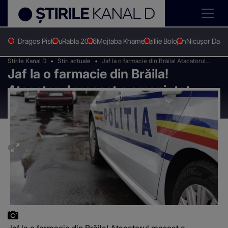
Dragos Pislaru
Rabla 2026
Mojtaba Khamenei
Ilie Bolojan
Nicușor Dan
Stirile Kanal D
Stiri actuale
Jaf la o farmacie din Brăila! Atacatorul
Jaf la o farmacie din Brăila!
mascat a amenințat farmacistele cu un
cuțit
Atacatorul mascat a amenințat
farmacistele cu un cuțit