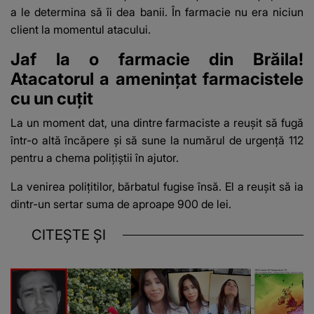
a le determina să îi dea banii. În farmacie nu era niciun
client la momentul atacului.
Jaf la o farmacie din Brăila!
Atacatorul a amenințat farmacistele
cu un cuțit
La un moment dat, una dintre farmaciste a reuşit să fugă
într-o altă încăpere şi să sune la numărul de urgenţă 112
pentru a chema poliţiştii în ajutor.
La venirea poliţitilor, bărbatul fugise însă. El a reuşit să ia
dintr-un sertar suma de aproape 900 de lei.
CITEȘTE ȘI