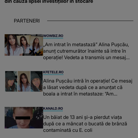
din cauza lipsei investițiilor în stocare
PARTENERI
WOWBIZ.RO
„Am intrat în metastază” Alina Pușcău,
anunț cutremurător înainte să intre în
operație! Vedeta a transmis un mesaj
emoționant fanilor
KFETELE.RO
Alina Pușcău intră în operație! Ce mesaj
a lăsat vedeta după ce a anunțat că
boala a intrat în metastaze: “Am
cancer!”
KANALD.RO
Un băiat de 13 ani și-a pierdut viața
după ce a mâncat o bucată de brânză
contaminată cu E. coli