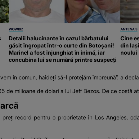
WOWBIZ
ANTENA 3
s
Detalii halucinante în cazul bărbatului
Cine e
găsit îngropat într-o curte din Botoșani!
din Iaș
Marinel a fost înjunghiat în inimă, iar
noului
concubina lui se numără printre suspecți
 avem în comun, haideți să-l protejăm împreună”, a decla
5 de milioane de dolari a lui Jeff Bezos. De ce costă at
marcă
 preţ record pentru o proprietate în Los Angeles, odată