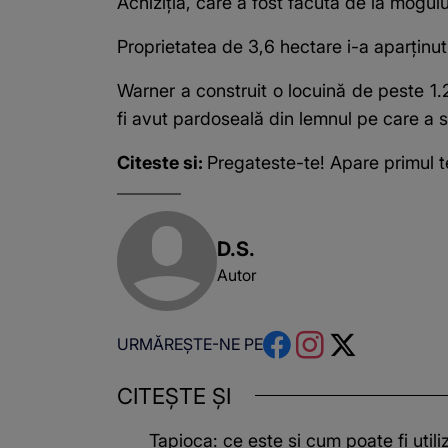
Achiziţia, care a fost făcută de la mogu
Proprietatea de 3,6 hectare i-a aparţinut
Warner a construit o locuină de peste 1.2
fi avut pardoseală din lemnul pe care a 
Citeste si:
Pregateste-te! Apare primul t
D.S.
Autor
URMĂREȘTE-NE PE
CITEȘTE ȘI
Tapioca: ce este și cum poate fi utili