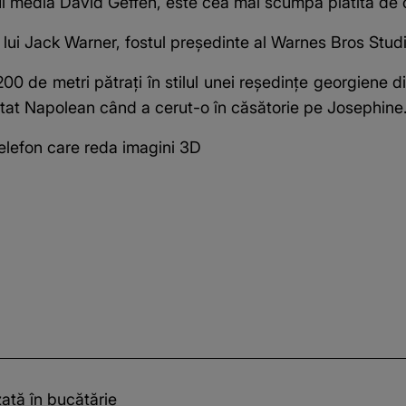
lul media David Geffen, este cea mai scumpă plătită de 
 lui Jack Warner, fostul preşedinte al Warnes Bros Stud
00 de metri pătraţi în stilul unei reşedinţe georgiene 
stat Napolean când a cerut-o în căsătorie pe Josephine
elefon care reda imagini 3D
zată în bucătărie