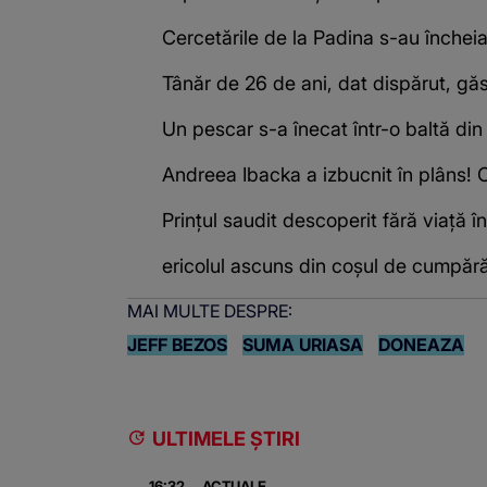
Cercetările de la Padina s-au închei
Tânăr de 26 de ani, dat dispărut, găs
Un pescar s-a înecat într-o baltă din
Andreea Ibacka a izbucnit în plâns! C
Prințul saudit descoperit fără viață 
ericolul ascuns din coșul de cumpără
MAI MULTE DESPRE:
JEFF BEZOS
SUMA URIASA
DONEAZA
ULTIMELE ȘTIRI
16:32
ACTUALE