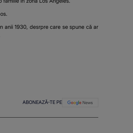
o familie în zona Los Angeles.
ios.
din anii 1930, desrpre care se spune că ar
.
ABONEAZĂ-TE PE