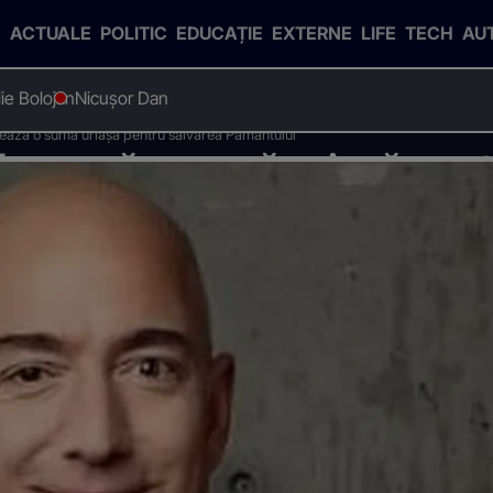
ACTUALE
POLITIC
EDUCAȚIE
EXTERNE
LIFE
TECH
AU
Ilie Bolojan
Nicușor Dan
ează o sumă uriașă pentru salvarea Pământului
donează o sumă uriașă pent