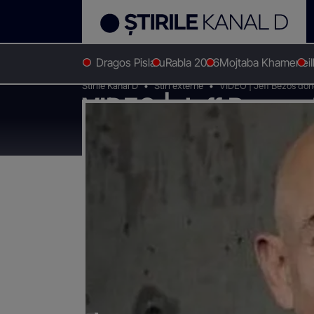
Dragos Pislaru
Rabla 2026
Mojtaba Khamenei
Stirile Kanal D
Stiri externe
VIDEO | Jeff Bezos don
VIDEO | Jeff Bezos 
Pământului