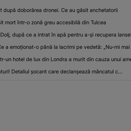
at după doborârea dronei. Ce au găsit anchetatorii
it mort într-o zonă greu accesibilă din Tulcea
 Dolj, după ce a intrat în apă pentru a-și recupera lanse
e a emoționat-o până la lacrimi pe vedetă: „Nu-mi mai e
într-un hotel de lux din Londra a murit din cauza unui am
turi! Detaliul șocant care declanșează mâncatul c...