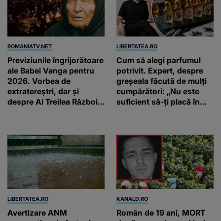
ROMANIATV.NET
LIBERTATEA.RO
Previziunile îngrijorătoare
Cum să alegi parfumul
ale Babei Vanga pentru
potrivit. Expert, despre
2026. Vorbea de
greșeala făcută de mulți
extratereștri, dar și
cumpărători: „Nu este
despre Al Treilea Război
suficient să-ți placă în
Mondial. Cât de departe
primul minut”
ar ajunge și AI-ul!
LIBERTATEA.RO
KANALD.RO
Avertizare ANM
Român de 19 ani, MORT