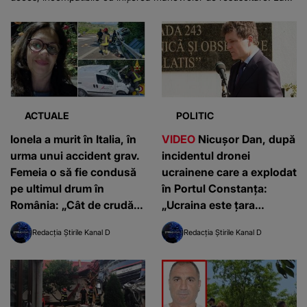
ACTUALE
POLITIC
Ionela a murit în Italia, în
VIDEO
Nicușor Dan, după
urma unui accident grav.
incidentul dronei
Femeia o să fie condusă
ucrainene care a explodat
pe ultimul drum în
în Portul Constanţa:
România: „Cât de crudă a
„Ucraina este ţara
fost viața”
agresată. Pentru orice fel
Redacția Știrile Kanal D
Redacția Știrile Kanal D
de evenimente care apar,
responsabilul este Rusia”