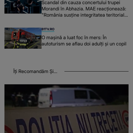
Scandal din cauza concertului trupei
Morandi în Abhazia. MAE reacționează:
"România susține integritatea teritorială
a Georgiei"
B1TV.RO
O maşină a luat foc în mers: În
autoturism se aflau doi adulți și un copil
Îți Recomandăm Și...