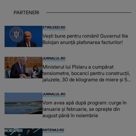
despre dascălii care lasă amprente
puternice ÎN SUFLETELE ELEVILOR,
PARTENERI
chiar și după trecerea anilor: "De
fiecare dată când..."
STIRILEBZI.RO
Vești bune pentru români! Guvernul Ilie
Bolojan anunță plafonarea facturilor!
JURNALUL.RO
Ministerul lui Pîslaru a cumpărat
tensiometre, bocanci pentru construcții,
jaluzele, 30 de kilograme de miere și 50
de kilograme de cafea
JURNALUL.RO
Vom avea apă după program: curge în
ianuarie și februarie, se oprește din
august până în noiembrie
ANTENA3.RO