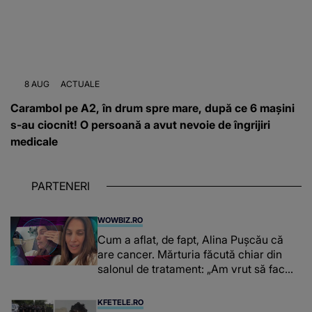
8 AUG
ACTUALE
Carambol pe A2, în drum spre mare, după ce 6 mașini
s-au ciocnit! O persoană a avut nevoie de îngrijiri
medicale
PARTENERI
WOWBIZ.RO
Cum a aflat, de fapt, Alina Pușcău că
are cancer. Mărturia făcută chiar din
salonul de tratament: „Am vrut să fac
niște genuflexiuni și a început să mă
înțepe sânul”
KFETELE.RO