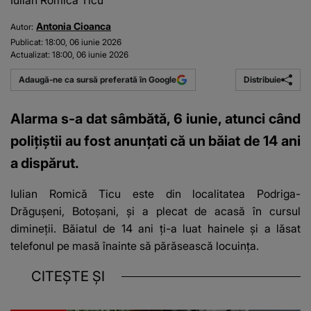
Iulian Romică Ticu
Antonia Cioanca
Autor:
Publicat:
18:00, 06 iunie 2026
Actualizat:
18:00, 06 iunie 2026
Distribuie
Adaugă-ne ca sursă preferată în Google
Alarma s-a dat sâmbătă, 6 iunie, atunci când
polițiștii au fost anunțati că un băiat de 14 ani
a dispărut.
Iulian Romică Ticu este din localitatea Podriga-
Drăguşeni, Botoșani, și a plecat de acasă în cursul
dimineții. Băiatul de 14 ani ți-a luat hainele și a lăsat
telefonul pe masă înainte să părăsească locuința.
CITEȘTE ȘI