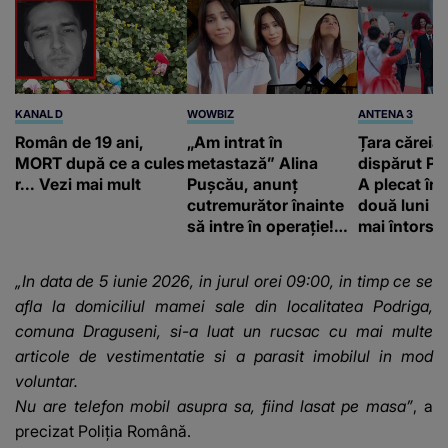
KANAL D
WOWBIZ
ANTENA 3
Român de 19 ani,
„Am intrat în
Țara căreia 
MORT după ce a cules
metastază” Alina
dispărut Pr
r... Vezi mai mult
Pușcău, anunț
A plecat în
cutremurător înainte
două luni și
să intre în operație!
mai întors
Vedeta a transmis un
mesaj emoționant
„In data de 5 iunie 2026, in jurul orei 09:00, in timp ce se
fanilor
afla la domiciliul mamei sale din localitatea Podriga,
comuna Draguseni, si-a luat un rucsac cu mai multe
articole de vestimentatie si a parasit imobilul in mod
voluntar.
Nu are telefon mobil asupra sa, fiind lasat pe masa”
, a
precizat Poliţia Română.