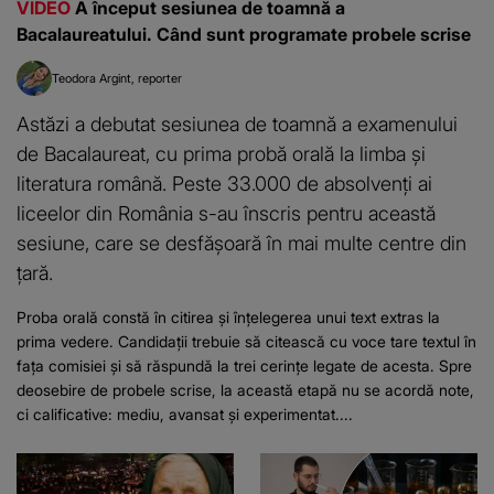
VIDEO
A început sesiunea de toamnă a
Bacalaureatului. Când sunt programate probele scrise
Teodora Argint
reporter
Astăzi a debutat sesiunea de toamnă a examenului
de Bacalaureat, cu prima probă orală la limba și
literatura română. Peste 33.000 de absolvenți ai
liceelor din România s-au înscris pentru această
sesiune, care se desfășoară în mai multe centre din
țară.
Proba orală constă în citirea și înțelegerea unui text extras la
prima vedere. Candidații trebuie să citească cu voce tare textul în
fața comisiei și să răspundă la trei cerințe legate de acesta. Spre
deosebire de probele scrise, la această etapă nu se acordă note,
ci calificative: mediu, avansat și experimentat....