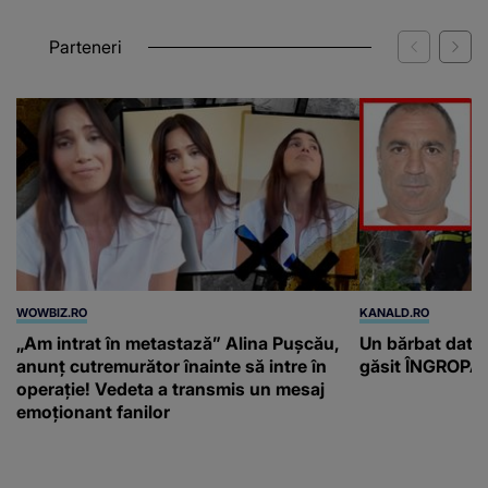
Parteneri
WOWBIZ.RO
KANALD.RO
„Am intrat în metastază” Alina Pușcău,
Un bărbat dat di
anunț cutremurător înainte să intre în
găsit ÎNGROPAT 
operație! Vedeta a transmis un mesaj
emoționant fanilor