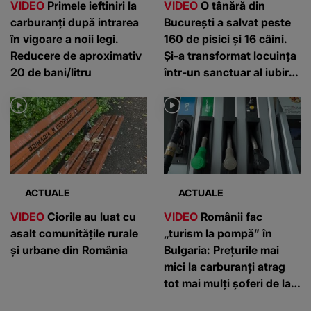
VIDEO
Primele ieftiniri la
VIDEO
O tânără din
carburanți după intrarea
București a salvat peste
în vigoare a noii legi.
160 de pisici și 16 câini.
Reducere de aproximativ
Și-a transformat locuința
20 de bani/litru
într-un sanctuar al iubirii
pentru animale
ACTUALE
ACTUALE
VIDEO
Ciorile au luat cu
VIDEO
Românii fac
asalt comunitățile rurale
„turism la pompă” în
și urbane din România
Bulgaria: Prețurile mai
mici la carburanți atrag
tot mai mulți șoferi de la
graniță