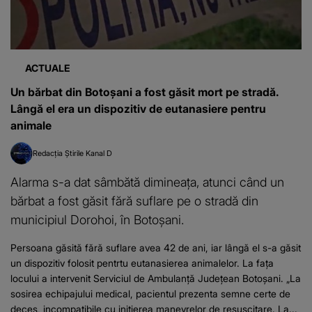
ACTUALE
Un bărbat din Botoșani a fost găsit mort pe stradă.
Lângă el era un dispozitiv de eutanasiere pentru
animale
Redacția Știrile Kanal D
Alarma s-a dat sâmbătă dimineața, atunci când un
bărbat a fost găsit fără suflare pe o stradă din
municipiul Dorohoi, în Botoșani.
Persoana găsită fără suflare avea 42 de ani, iar lângă el s-a găsit
un dispozitiv folosit pentrtu eutanasierea animalelor. La fața
locului a intervenit Serviciul de Ambulanță Județean Botoșani. „La
sosirea echipajului medical, pacientul prezenta semne certe de
deces, incompatibile cu inițierea manevrelor de resuscitare. La...