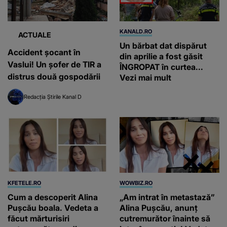
KANALD.RO
ACTUALE
Un bărbat dat dispărut
Accident șocant în
din aprilie a fost găsit
Vaslui! Un șofer de TIR a
ÎNGROPAT în curtea...
distrus două gospodării
Vezi mai mult
Redacția Știrile Kanal D
KFETELE.RO
WOWBIZ.RO
Cum a descoperit Alina
„Am intrat în metastază”
Pușcău boala. Vedeta a
Alina Pușcău, anunț
făcut mărturisiri
cutremurător înainte să