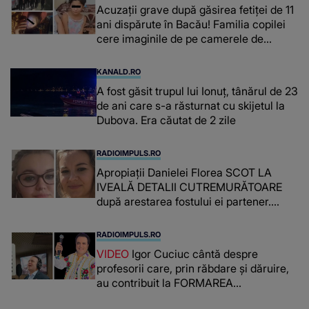
Acuzații grave după găsirea fetiței de 11
ani dispărute în Bacău! Familia copilei
cere imaginile de pe camerele de
supraveghere: „Nu s-a mai dus sora
mea...”
KANALD.RO
A fost găsit trupul lui Ionuț, tânărul de 23
de ani care s-a răsturnat cu skijetul la
Dubova. Era căutat de 2 zile
RADIOIMPULS.RO
Apropiații Danielei Florea SCOT LA
IVEALĂ DETALII CUTREMURĂTOARE
după arestarea fostului ei partener.
PRIN CE A FOST NEVOITĂ să treacă
românca ucisă în Italia și ascunsă în
RADIOIMPULS.RO
lada unui pat: " Îmi pare rău că nu am
VIDEO
Igor Cuciuc cântă despre
reușit să fac mai mult pentru ea și..."
profesorii care, prin răbdare și dăruire,
au contribuit la FORMAREA
OAMENILOR DE ASTĂZI. Ce spune