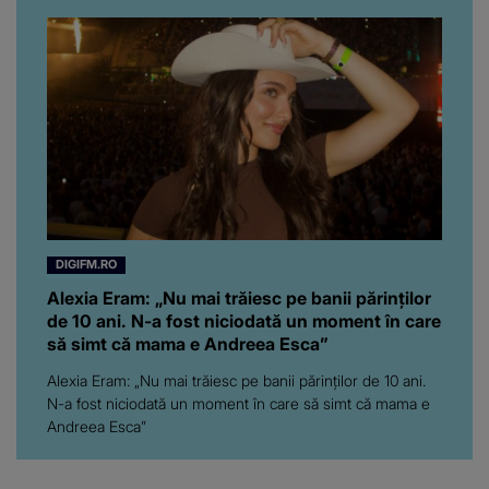
prezentatoare nici că-i
vine să creadă că s-a
ajuns până aici, dar e
adevărat, au făcut-o și pe
asta! Și ce a ieșit la iveală
ar fi prea mult pentru
oricine: "Cu… mine, fata
româncă...”
DIGIFM.RO
Alexia Eram: „Nu mai trăiesc pe banii părinților
de 10 ani. N-a fost niciodată un moment în care
să simt că mama e Andreea Esca”
Alexia Eram: „Nu mai trăiesc pe banii părinților de 10 ani.
N-a fost niciodată un moment în care să simt că mama e
Andreea Esca”