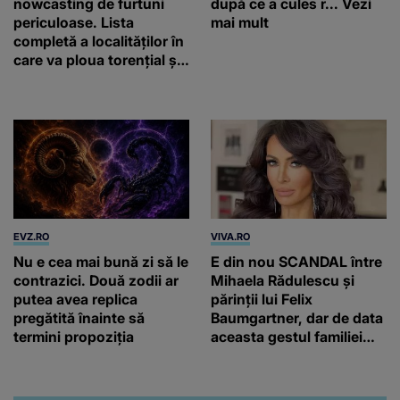
nowcasting de furtuni
după ce a cules r... Vezi
periculoase. Lista
mai mult
completă a localităților în
care va ploua torențial și
cu grindină
EVZ.RO
VIVA.RO
Nu e cea mai bună zi să le
E din nou SCANDAL între
contrazici. Două zodii ar
Mihaela Rădulescu și
putea avea replica
părinții lui Felix
pregătită înainte să
Baumgartner, dar de data
termini propoziția
aceasta gestul familiei
regretatului ei iubit a
înfuriat-o pe vedeta
noastră! Fostei