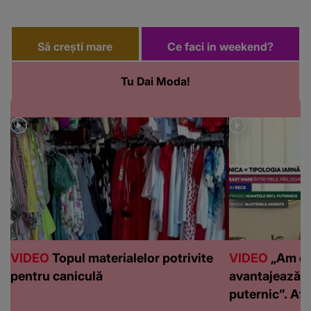
Să crești mare
Ce faci in weekend?
Tu Dai Moda!
VIDEO
Topul materialelor potrivite
VIDEO
„Am de
pentru caniculă
avantajează c
puternic”. Află