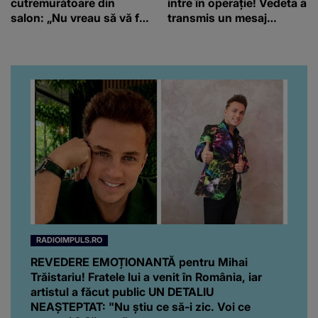
cutremurătoare din
intre în operație! Vedeta a
salon: „Nu vreau să vă fie
transmis un mesaj
milă de mine.”
emoționant fanilor
RADIOIMPULS.RO
REVEDERE EMOȚIONANTĂ pentru Mihai
Trăistariu! Fratele lui a venit în România, iar
artistul a făcut public UN DETALIU
NEAȘTEPTAT: "Nu știu ce să-i zic. Voi ce