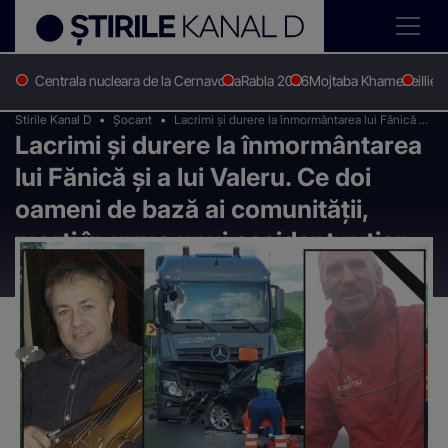
Centrala nucleara de la Cernavoda
Rabla 2026
Mojtaba Khamenei
Ilie 
Stirile Kanal D
Șocant
Lacrimi și durere la înmormântarea lui Fănică și
Lacrimi și durere la înmormântarea
a lui Valeru. Ce doi oameni de bază ai
comunității, morți în urma unui accident rutier:
lui Fănică și a lui Valeru. Ce doi
”O tragedie cumplită”
oameni de bază ai comunității,
morți în urma unui accident rutier:
”O tragedie cumplită”