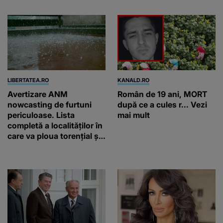
ar ajunge și AI-ul!
LIBERTATEA.RO
KANALD.RO
Avertizare ANM
Român de 19 ani, MORT
nowcasting de furtuni
după ce a cules r... Vezi
periculoase. Lista
mai mult
completă a localităților în
care va ploua torențial și
cu grindină