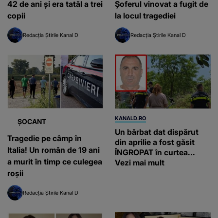
42 de ani și era tatăl a trei
Șoferul vinovat a fugit de
copii
la locul tragediei
Redacția Știrile Kanal D
Redacția Știrile Kanal D
KANALD.RO
ȘOCANT
Un bărbat dat dispărut
Tragedie pe câmp în
din aprilie a fost găsit
Italia! Un român de 19 ani
ÎNGROPAT în curtea...
a murit în timp ce culegea
Vezi mai mult
roșii
Redacția Știrile Kanal D