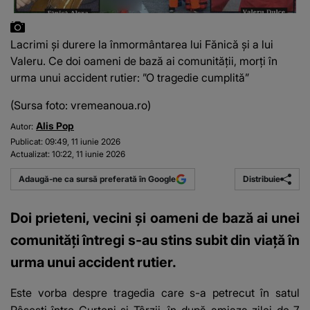
Lacrimi și durere la înmormântarea lui Fănică și a lui
Valeru. Ce doi oameni de bază ai comunității, morți în
urma unui accident rutier: ”O tragedie cumplită”
(Sursa foto: vremeanoua.ro)
Alis Pop
Autor:
Publicat:
09:49, 11 iunie 2026
Actualizat:
10:22, 11 iunie 2026
Distribuie
Adaugă-ne ca sursă preferată în Google
Doi prieteni, vecini și oameni de bază ai unei
comunități întregi s-au stins subit din viață în
urma unui accident rutier.
Este vorba despre tragedia care s-a petrecut în satul
Râșești între Curteni și Târzii, în după-amiaza zilei de 7