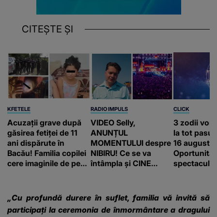
CITEȘTE ȘI
KFETELE
RADIO IMPULS
CLICK
Acuzații grave după
VIDEO Selly,
3 zodii vor
găsirea fetiței de 11
ANUNȚUL
la tot pasul 
ani dispărute în
MOMENTULUI despre
16 august.
Bacău! Familia copilei
NIBIRU! Ce se va
Oportunităț
cere imaginile de pe
întâmpla și CINE
spectaculoa
camerele de
SUNT CEI VIZAȚI de
apărea în c
supraveghere: „Nu s-
această situație: "Îmi
a mai dus sora mea...”
e ciudă că..."
„Cu profundă durere în suflet, familia vă invită să
participați la ceremonia de înmormântare a dragului