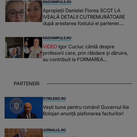
RADIOIMPULS.RO
Apropiații Danielei Florea SCOT LA
IVEALĂ DETALII CUTREMURĂTOARE
după arestarea fostului ei partener.
PRIN CE A FOST NEVOITĂ să treacă
românca ucisă în Italia și ascunsă în
RADIOIMPULS.RO
lada unui pat: " Îmi pare rău că nu am
VIDEO
Igor Cuciuc cântă despre
reușit să fac mai mult pentru ea și..."
profesorii care, prin răbdare și dăruire,
au contribuit la FORMAREA
OAMENILOR DE ASTĂZI. Ce spune
despre dascălii care lasă amprente
puternice ÎN SUFLETELE ELEVILOR,
PARTENERI
chiar și după trecerea anilor: "De
fiecare dată când..."
STIRILEBZI.RO
Vești bune pentru români! Guvernul Ilie
Bolojan anunță plafonarea facturilor!
JURNALUL.RO