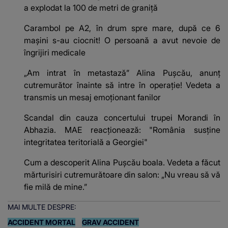
a explodat la 100 de metri de graniță
Carambol pe A2, în drum spre mare, după ce 6
mașini s-au ciocnit! O persoană a avut nevoie de
îngrijiri medicale
„Am intrat în metastază” Alina Pușcău, anunț
cutremurător înainte să intre în operație! Vedeta a
transmis un mesaj emoționant fanilor
Scandal din cauza concertului trupei Morandi în
Abhazia. MAE reacționează: "România susține
integritatea teritorială a Georgiei"
Cum a descoperit Alina Pușcău boala. Vedeta a făcut
mărturisiri cutremurătoare din salon: „Nu vreau să vă
fie milă de mine.”
MAI MULTE DESPRE:
ACCIDENT MORTAL
GRAV ACCIDENT