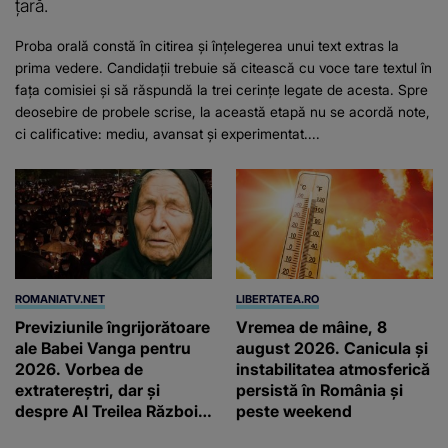
țară.
Proba orală constă în citirea și înțelegerea unui text extras la
prima vedere. Candidații trebuie să citească cu voce tare textul în
fața comisiei și să răspundă la trei cerințe legate de acesta. Spre
deosebire de probele scrise, la această etapă nu se acordă note,
ci calificative: mediu, avansat și experimentat....
ROMANIATV.NET
LIBERTATEA.RO
Previziunile îngrijorătoare
Vremea de mâine, 8
ale Babei Vanga pentru
august 2026. Canicula și
2026. Vorbea de
instabilitatea atmosferică
extratereștri, dar și
persistă în România și
despre Al Treilea Război
peste weekend
Mondial. Cât de departe