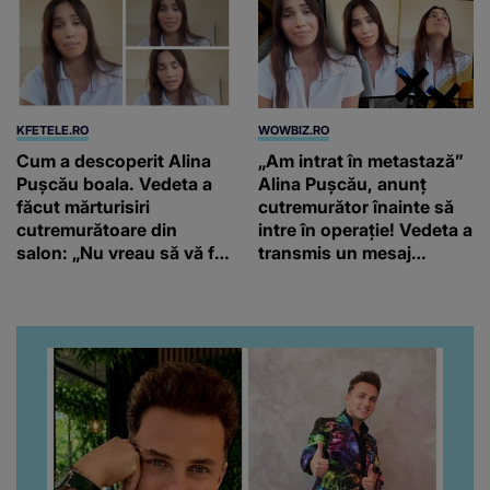
KFETELE.RO
WOWBIZ.RO
Cum a descoperit Alina
„Am intrat în metastază”
Pușcău boala. Vedeta a
Alina Pușcău, anunț
făcut mărturisiri
cutremurător înainte să
cutremurătoare din
intre în operație! Vedeta a
salon: „Nu vreau să vă fie
transmis un mesaj
milă de mine.”
emoționant fanilor