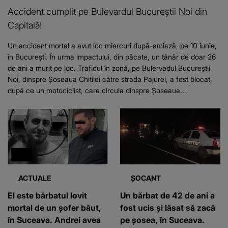
Accident cumplit pe Bulevardul Bucureștii Noi din
Capitală!
Un accident mortal a avut loc miercuri după-amiază, pe 10 iunie,
în București. În urma impactului, din păcate, un tânăr de doar 26
de ani a murit pe loc. Traficul în zonă, pe Bulervadul Bucureștii
Noi, dinspre Şoseaua Chitilei către strada Pajurei, a fost blocat,
după ce un motociclist, care circula dinspre Șoseaua...
ACTUALE
ȘOCANT
El este bărbatul lovit
Un bărbat de 42 de ani a
mortal de un șofer băut,
fost ucis și lăsat să zacă
în Suceava. Andrei avea
pe șosea, în Suceava.