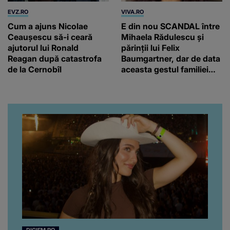
EVZ.RO
VIVA.RO
Cum a ajuns Nicolae
E din nou SCANDAL între
Ceaușescu să-i ceară
Mihaela Rădulescu și
ajutorul lui Ronald
părinții lui Felix
Reagan după catastrofa
Baumgartner, dar de data
de la Cernobîl
aceasta gestul familiei
regretatului ei iubit a
înfuriat-o pe vedeta
noastră! Fostei
prezentatoare nici că-i
vine să creadă că s-a
ajuns până aici, dar e
adevărat, au făcut-o și pe
asta! Și ce a ieșit la iveală
ar fi prea mult pentru
oricine: "Cu… mine, fata
româncă...”