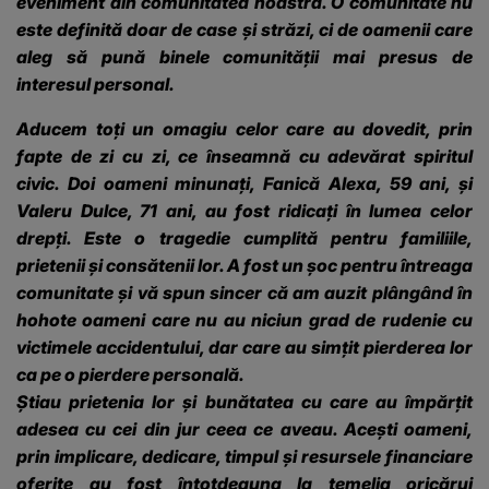
eveniment din comunitatea noastră. O comunitate nu
este definită doar de case și străzi, ci de oamenii care
aleg să pună binele comunității mai presus de
interesul personal.
Aducem toți un omagiu celor care au dovedit, prin
fapte de zi cu zi, ce înseamnă cu adevărat spiritul
civic. Doi oameni minunați, Fanică Alexa, 59 ani, și
Valeru Dulce, 71 ani, au fost ridicați în lumea celor
drepți. Este o tragedie cumplită pentru familiile,
prietenii și consătenii lor. A fost un șoc pentru întreaga
comunitate și vă spun sincer că am auzit plângând în
hohote oameni care nu au niciun grad de rudenie cu
victimele accidentului, dar care au simțit pierderea lor
ca pe o pierdere personală.
Știau prietenia lor și bunătatea cu care au împărțit
adesea cu cei din jur ceea ce aveau. Acești oameni,
prin implicare, dedicare, timpul și resursele financiare
oferite au fost întotdeauna la temelia oricărui