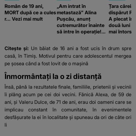
Român de 19 ani,
„Am intrat în
Țara căreia 
MORT după ce a cules
metastază” Alina
dispărut Pr
r... Vezi mai mult
Pușcău, anunț
A plecat în
cutremurător înainte
două luni și
să intre în operație!
mai întors
Vedeta a transmis un
mesaj emoționant
Citește și:
Un băiat de 16 ani a fost ucis în drum spre
fanilor
casă, în Timiș. Motivul pentru care adolescentul mergea
pe șosea când a fost lovit de o mașină
Înmormântați la o zi distanță
Însă, până la rezultatele finale, familiile, prietenii și vecinii
îi plâng acum pe cei doi vecini. Fănică Alexa, de 59 de
ani, și Valeru Dulce, de 71 de ani, erau doi oameni care se
implicau constant în comunitate, în evenimentele
desfășurate la ei în localitate și spuneau da ori de câte ori
li