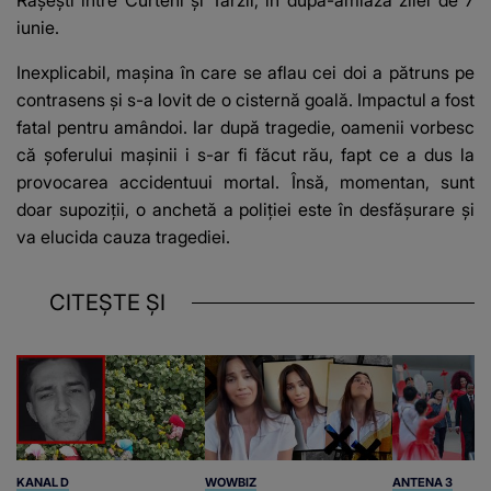
iunie.
Inexplicabil, mașina în care se aflau cei doi a pătruns pe
contrasens și s-a lovit de o cisternă goală. Impactul a fost
fatal pentru amândoi. Iar după tragedie, oamenii vorbesc
că șoferului mașinii i s-ar fi făcut rău, fapt ce a dus la
provocarea accidentuui mortal. Însă, momentan, sunt
doar supoziții, o anchetă a poliției este în desfășurare și
va elucida cauza tragediei.
CITEȘTE ȘI
KANAL D
WOWBIZ
ANTENA 3