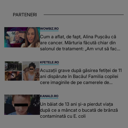
PARTENERI
WOWBIZ.RO
Cum a aflat, de fapt, Alina Pușcău că
are cancer. Mărturia făcută chiar din
salonul de tratament: „Am vrut să fac
niște genuflexiuni și a început să mă
înțepe sânul”
KFETELE.RO
Acuzații grave după găsirea fetiței de 11
ani dispărute în Bacău! Familia copilei
cere imaginile de pe camerele de
supraveghere: „Nu s-a mai dus sora
mea...”
KANALD.RO
Un băiat de 13 ani și-a pierdut viața
după ce a mâncat o bucată de brânză
contaminată cu E. coli