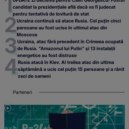
UPDATE Zi decisivă pentru Călin Georgescu! Fostul
candidat la prezidențiale află dacă va fi judecat
pentru tentativă de lovitură de stat
Ucraina continuă să atace Rusia. Cel puțin cinci
persoane au fost ucise în ultimul atac din
Moscova
Ucraina, atac fără precedent în Crimeea ocupată
de Rusia. "Amazonul lui Putin" și 13 instalații
energetice au fost distruse
Rusia atacă în Kiev. Al treilea atac din ultima
săptămână a ucis cel puțin 15 persoane și a rănit
zeci de oameni
Parteneri