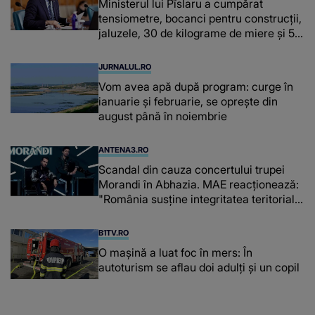
Ministerul lui Pîslaru a cumpărat
tensiometre, bocanci pentru construcții,
jaluzele, 30 de kilograme de miere și 50
de kilograme de cafea
JURNALUL.RO
Vom avea apă după program: curge în
ianuarie și februarie, se oprește din
august până în noiembrie
ANTENA3.RO
Scandal din cauza concertului trupei
Morandi în Abhazia. MAE reacționează:
"România susține integritatea teritorială
a Georgiei"
B1TV.RO
O maşină a luat foc în mers: În
autoturism se aflau doi adulți și un copil