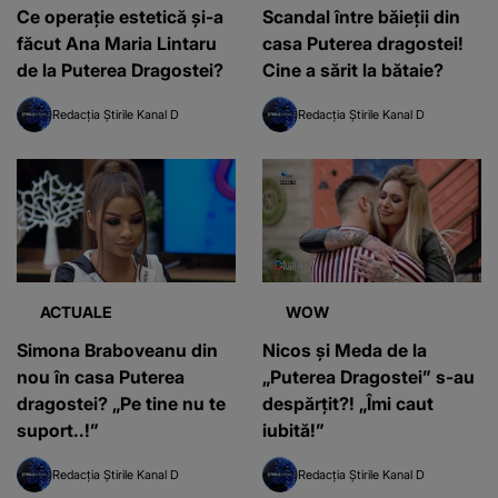
Ce operație estetică și-a
Scandal între băieții din
făcut Ana Maria Lintaru
casa Puterea dragostei!
de la Puterea Dragostei?
Cine a sărit la bătaie?
Redacția Știrile Kanal D
Redacția Știrile Kanal D
ACTUALE
WOW
Simona Braboveanu din
Nicos și Meda de la
nou în casa Puterea
„Puterea Dragostei” s-au
dragostei? „Pe tine nu te
despărțit?! „Îmi caut
suport..!”
iubită!”
Redacția Știrile Kanal D
Redacția Știrile Kanal D