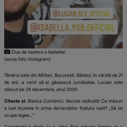
Ziua de naștere a Isabellei.
(sursa foto: Instagram)
Tânărul este din Militari, București. Băiatul, în vârstă de 21
de ani, a venit să-și găsească jumătatea. Lucian este
născut pe 24 decembrie, anul 2000.
Citeste si:
Bianca Comănici, decizie radicală! Ce măsuri
a luat bruneta în urma declarațiilor fostului iubit? „Să se
ocupe legea...”
Carismaticul tânăr le-a adus flori tuturor fetelor și a