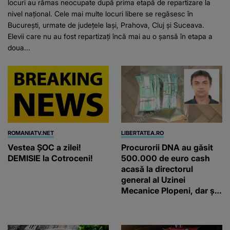
locuri au rămas neocupate după prima etapă de repartizare la
nivel național. Cele mai multe locuri libere se regăsesc în
București, urmate de județele Iași, Prahova, Cluj și Suceava.
Elevii care nu au fost repartizați încă mai au o șansă în etapa a
doua...
ROMANIATV.NET
LIBERTATEA.RO
Vestea ȘOC a zilei!
Procurorii DNA au găsit
DEMISIE la Cotroceni!
500.000 de euro cash
acasă la directorul
general al Uzinei
Mecanice Plopeni, dar și
două ceasuri Patek
Philippe și Rolex