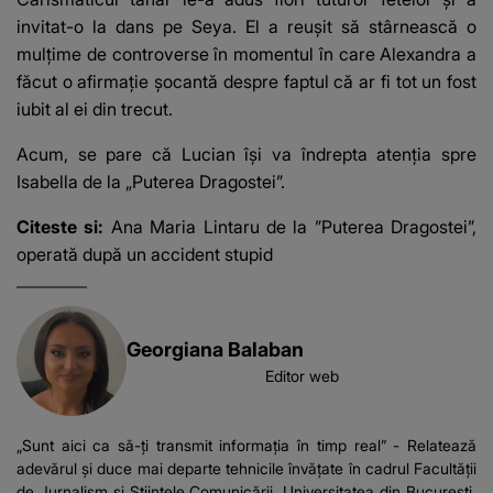
invitat-o la dans pe Seya. El a reușit să stârnească o
mulțime de controverse în momentul în care Alexandra a
făcut o afirmație șocantă despre faptul că ar fi tot un fost
iubit al ei din trecut.
Acum, se pare că Lucian își va îndrepta atenția spre
Isabella de la „Puterea Dragostei”.
Citeste si:
Ana Maria Lintaru de la ”Puterea Dragostei”,
operată după un accident stupid
Georgiana Balaban
Editor web
„Sunt aici ca să-ți transmit informația în timp real” - Relatează
adevărul și duce mai departe tehnicile învățate în cadrul Facultății
de Jurnalism și Științele Comunicării, Universitatea din București.