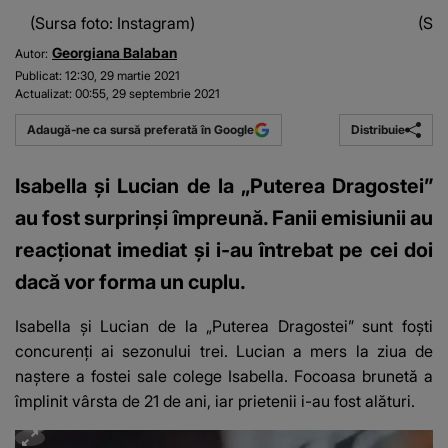
(Sursa foto: Instagram)
(Sur
Georgiana Balaban
Autor:
Publicat:
12:30, 29 martie 2021
Actualizat:
00:55, 29 septembrie 2021
Distribuie
Adaugă-ne ca sursă preferată în Google
Isabella și Lucian de la „Puterea Dragostei”
au fost surprinși împreună. Fanii emisiunii au
reacționat imediat și i-au întrebat pe cei doi
dacă vor forma un cuplu.
Isabella și Lucian de la „Puterea Dragostei” sunt foști
concurenți ai sezonului trei. Lucian a mers la ziua de
naștere a fostei sale colege Isabella. Focoasa brunetă a
împlinit vârsta de 21 de ani, iar prietenii i-au fost alături.