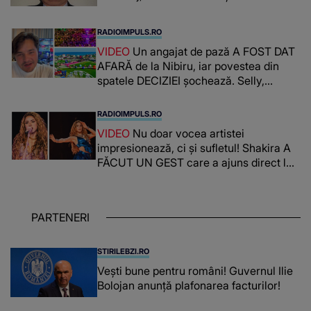
RADIOIMPULS.RO
VIDEO
Un angajat de pază A FOST DAT
AFARĂ de la Nibiru, iar povestea din
spatele DECIZIEI șochează. Selly,
surprins de întreaga situație... NU
CREDEA CĂ VA VEDEA AȘA CEVA: "Fix
RADIOIMPULS.RO
în fața unui..."
VIDEO
Nu doar vocea artistei
impresionează, ci și sufletul! Shakira A
FĂCUT UN GEST care a ajuns direct la
inimile publicului: "Există mulți copii
care trăiesc uitați și care au un potențial
uriaș așteptând să fie descătușat, doar
PARTENERI
așteptând oportunitatea
STIRILEBZI.RO
Vești bune pentru români! Guvernul Ilie
Bolojan anunță plafonarea facturilor!