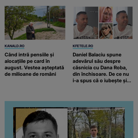
KANALD.RO
KFETELE.RO
Când intră pensiile și
Daniel Balaciu spune
alocațiile pe card în
adevărul său despre
august. Vestea așteptată
căsnicia cu Dana Roba,
de milioane de români
din închisoare. De ce nu
i-a spus că o iubește și
ce s-a întâmplat când au
venit fetițele pe lume:
“Am suflet mare. Eu am
ajutat-o.”