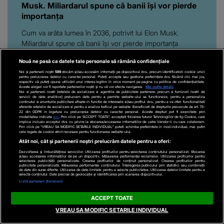
Musk. Miliardarul spune că banii își vor pierde
importanța
Cum va arăta lumea în 2036, potrivit lui Elon Musk.
Miliardarul spune că banii își vor pierde importanța
Nouă ne pasă ca datele tale personale să rămână confidențiale
Noi și partenerii noștri
589
stocăm și/sau accesăm informații pe dispozitivul dvs., precum identificatorii cookie unici
pentru prelucrarea datelor cu caracter personal. Puteți accepta sau gestiona preferințele dvs. făcând clic mai jos,
respectiv vă puteți opune utilizării unui interes legitim în orice moment pe pagina cu politica de confidențialitate.
Aceste alegeri vor fi raportate partenerilor noștri și nu vă vor afecta navigarea.
Mai multe detalii
Noi si partenerii nostri (retelele de socializare si agentiile de publicitate partenere, precum si furnizorii nostri de
servicii de date analitice) prelucram date pentru a permite website-ului sa functioneze, pentru a personaliza
continutul si anunturile publicitare afisate in functie de interesele si/sau profilul dvs., pentru a va oferi functionalitati
Să crești mare
Tu Dai Moda!
aferente retelelor de socializare si pentru a analiza traficul pe website. Beneficiati de drepturile prevazute de art. 15-
22 din GDPR in legatura cu prelucrarea datelor cu caracter personal. Aceste drepturi pot fi exercitate prin
modalitatea indicata
aici
. Prin click pe “ACCEPT TOATE”, acceptati folosirea tuturor Tehnologiilor de tip Cookie, care
implica inclusiv acceptul dvs. cu privire la stocarea/accesarea informatiilor de catre Vendor-ii cu care colaboram.
Prin click pe “VREAU SA MODIFIC SETARILE INDIVIDUAL” puteti schimba preferintele in mod individual, mai putin
Ce faci in weekend?
cele legate de cookie strict necesare pentru functionarea website-ului.
Atât noi, cât și partenerii noștri prelucrăm datele pentru a oferi:
Dezvoltarea și îmbunătățirea serviciilor. Utilizarea profilurilor pentru selectarea conținutului personalizat. Stocarea
și/sau accesarea informațiilor de pe un dispozitiv. Măsurarea performanței reclamelor. Utilizarea profilurilor pentru
selectarea publicității personalizate. Crearea profilurilor de conținut personalizat. Crearea profilurilor pentru
publicitate personalizată. Măsurarea performanței conținutului. Înțelegerea publicului prin statistici sau combinații
de date din surse diferite. Utilizarea de date limitate pentru a selecta publicitatea. Utilizarea datelor limitate pentru a
selecta conținutul. Date precise de geolocație și identificarea prin scanarea dispozitivului.
Listă parteneri (furnizori)
ACCEPT TOATE
VREAU SA MODIFIC SETARILE INDIVIDUAL