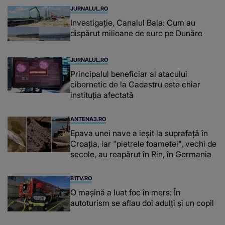
JURNALUL.RO
Investigație, Canalul Bala: Cum au
dispărut milioane de euro pe Dunăre
JURNALUL.RO
Principalul beneficiar al atacului
cibernetic de la Cadastru este chiar
instituţia afectată
ANTENA3.RO
Epava unei nave a ieșit la suprafață în
Croația, iar "pietrele foametei", vechi de
secole, au reapărut în Rin, în Germania
B1TV.RO
O maşină a luat foc în mers: În
autoturism se aflau doi adulți și un copil