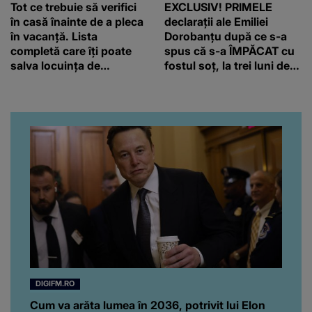
Tot ce trebuie să verifici
EXCLUSIV! PRIMELE
în casă înainte de a pleca
declarații ale Emiliei
în vacanță. Lista
Dorobanțu după ce s-a
completă care îți poate
spus că s-a ÎMPĂCAT cu
salva locuința de
fostul soț, la trei luni de
probleme
când au divorțat. Ce-a
putut să spună frumoasa
artistă i-a lăsat MASCĂ
pe toți. De data aceasta,
chiar a rupt tăcerea:
”Poate că aveam să ne
spunem, să ne...”
DIGIFM.RO
Cum va arăta lumea în 2036, potrivit lui Elon