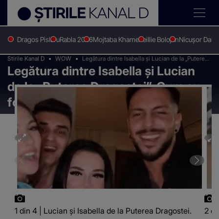
Dragos Pislaru
Rabla 2026
Mojtaba Khamenei
Ilie Bolojan
Nicușor Dan
Stirile Kanal D
WOW
Legătura dintre Isabella și Lucian de la „Puterea
Legătura dintre Isabella și Lucian
Dragostei”. Cum au fost surprinși cei doi
de la „Puterea Dragostei”. Cum au
fost surprinși cei doi
1 din 4 | Lucian și Isabella de la Puterea Dragostei.
2 di