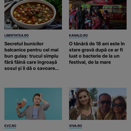
LIBERTATEA.RO
KANALD.RO
Secretul bunicilor
O tânără de 18 ani este în
balcanice pentru cel mai
stare gravă după ce ar fi
bun gulaș: trucul simplu
luat o bacterie de la un
fără făină care îngroașă
festival, de la mare
sosul și îi dă o savoare
unică
EVZ.RO
VIVA.RO