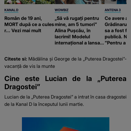
KANAL D
WOWBIZ
ANTENA 3
Român de 19 ani,
„Să vă rugați pentru
Ce avere ar
MORT după ce a cules
mine, am 5 tumori”
Grădinaru. 
r... Vezi mai mult
Alina Pușcău, în
sa a fost fă
lacrimi! Modelul
publică. Ni
internațional a lansat
"Pentru a în
un apel, după ce a
orice specul
fost diagnosticată cu
Citeste si:
Mădălina și George de la „Puterea Dragostei”-
o boală gravă
vacanță de vis la munte
Cine este Lucian de la „Puterea
Dragostei”
Lucian de la „Puterea Dragostei” a intrat în casa dragostei
de la Kanal D la începutul lunii martie.