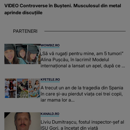
VIDEO Controverse în Bușteni. Musculosul din metal
aprinde discuțiile
PARTENERI
WOWBIZ.RO
„Să vă rugați pentru mine, am 5 tumori”
Alina Pușcău, în lacrimi! Modelul
internațional a lansat un apel, după ce a
fost diagnosticată cu o boală gravă
KFETELE.RO
A trecut un an de la tragedia din Spania
în care și-au pierdut viața cei trei copii,
iar mama lor a…
KANALD.RO
Liviu Dumitrașcu, fostul inspector-șef al
ISU Gorj, a încetat din viață