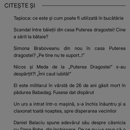
CITEȘTE ȘI
Tapioca: ce este și cum poate fi utilizată în bucătărie
Scandal între băieții din casa Puterea dragostei! Cine
a sărit la bătaie?
Simona Braboveanu din nou în casa Puterea
dragostei? „Pe tine nu te suport..!”
Nicos și Meda de la „Puterea Dragostei” s-au
despărțit?! „Îmi caut iubită!”
El este militarul în vârstă de 26 de ani găsit mort în
pădurea Babadag. Fusese dat dispărut
Un urs a intrat într-o mașină, s-a închis înăuntru și a
claxonat toată noaptea, spre disperarea vecinilor
Daniel Balaciu spune adevărul său despre căsnicia
cu Dana Roba, din închisoare. De ce nu i-a spus că o