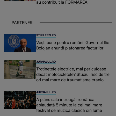
au contribuit la FORMAREA
OAMENILOR DE ASTĂZI. Ce spune
despre dascălii care lasă amprente
puternice ÎN SUFLETELE ELEVILOR,
PARTENERI
chiar și după trecerea anilor: "De
fiecare dată când..."
STIRILEBZI.RO
Vești bune pentru români! Guvernul Ilie
Bolojan anunță plafonarea facturilor!
JURNALUL.RO
Trotinetele electrice, mai periculoase
decât motocicletele? Studiu: risc de trei
ori mai mare de traumatisme cranio-
cerebrale
JURNALUL.RO
A plâns sala întreagă: românca
aplaudată 5 minute la cel mai mare
festival de muzică clasică din lume