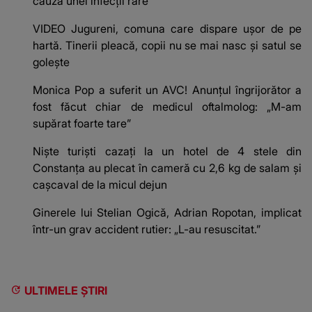
cauza unei infecții rare
VIDEO Jugureni, comuna care dispare ușor de pe
hartă. Tinerii pleacă, copii nu se mai nasc și satul se
golește
Monica Pop a suferit un AVC! Anunțul îngrijorător a
fost făcut chiar de medicul oftalmolog: „M-am
supărat foarte tare”
Niște turiști cazați la un hotel de 4 stele din
Constanța au plecat în cameră cu 2,6 kg de salam și
cașcaval de la micul dejun
Ginerele lui Stelian Ogică, Adrian Ropotan, implicat
într-un grav accident rutier: „L-au resuscitat.”
ULTIMELE ȘTIRI