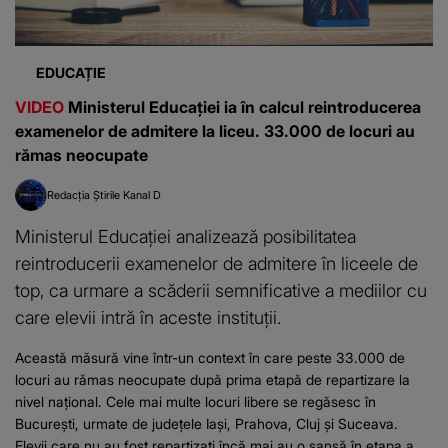
EDUCAȚIE
VIDEO
Ministerul Educației ia în calcul reintroducerea
examenelor de admitere la liceu. 33.000 de locuri au
rămas neocupate
Redacția Știrile Kanal D
Ministerul Educației analizează posibilitatea
reintroducerii examenelor de admitere în liceele de
top, ca urmare a scăderii semnificative a mediilor cu
care elevii intră în aceste instituții.
Această măsură vine într-un context în care peste 33.000 de
locuri au rămas neocupate după prima etapă de repartizare la
nivel național. Cele mai multe locuri libere se regăsesc în
București, urmate de județele Iași, Prahova, Cluj și Suceava.
Elevii care nu au fost repartizați încă mai au o șansă în etapa a