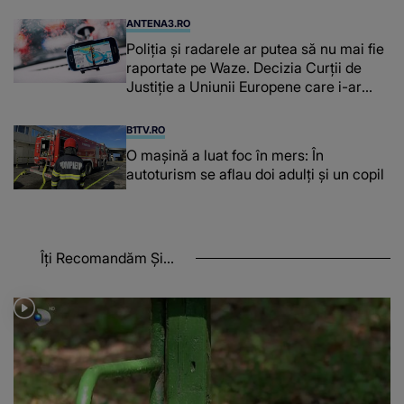
ANTENA3.RO
Poliţia şi radarele ar putea să nu mai fie
raportate pe Waze. Decizia Curţii de
Justiție a Uniunii Europene care i-ar
afecta pe şoferi
B1TV.RO
O maşină a luat foc în mers: În
autoturism se aflau doi adulți și un copil
Îți Recomandăm Și...