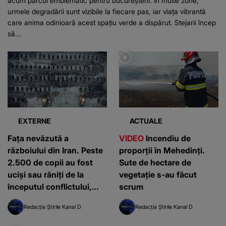
acum parcul emblematic pentru bucureșteni. În multe zone,
urmele degradării sunt vizibile la fiecare pas, iar viața vibrantă
care anima odinioară acest spațiu verde a dispărut. Stejarii încep
să...
EXTERNE
ACTUALE
Fața nevăzută a
VIDEO
Incendiu de
războiului din Iran. Peste
proporții în Mehedinți.
2.500 de copii au fost
Sute de hectare de
uciși sau răniți de la
vegetație s-au făcut
începutul conflictului,
scrum
potrivit UNICEF
Redacția Știrile Kanal D
Redacția Știrile Kanal D