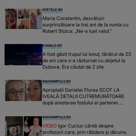
niște genuflexiuni și a început să mă
înțepe sânul”
KFETELE.RO
Maria Constantin, dezvăluiri
surprinzătoare la trei ani de la nunta cu
Robert Stoica: „Ne-a luat valul.”
KANALD.RO
A fost găsit trupul lui Ionuț, tânărul de 23
de ani care s-a răsturnat cu skijetul la
Dubova. Era căutat de 2 zile
RADIOIMPULS.RO
Apropiații Danielei Florea SCOT LA
IVEALĂ DETALII CUTREMURĂTOARE
după arestarea fostului ei partener.
PRIN CE A FOST NEVOITĂ să treacă
românca ucisă în Italia și ascunsă în
RADIOIMPULS.RO
lada unui pat: " Îmi pare rău că nu am
VIDEO
Igor Cuciuc cântă despre
reușit să fac mai mult pentru ea și..."
profesorii care, prin răbdare și dăruire,