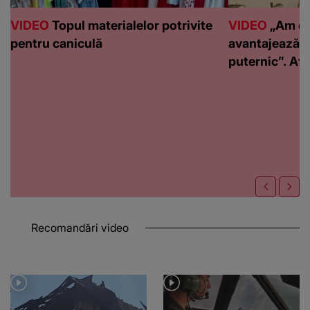
VIDEO
Topul materialelor potrivite
VIDEO
„Am de
pentru caniculă
avantajează c
puternic”. Află
Recomandări video