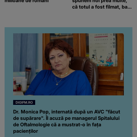
milioane de români
spunem noi prea multe,
că totul a fost filmat, ba
chiar artistul și-a întrebat
iubita dacă e adevărat! Și
da, frumoasa iubită a lui
Florin Ristei e...
DIGIFM.RO
Dr. Monica Pop, internată după un AVC "făcut
de supărare". Îl acuză pe managerul Spitalului
de Oftalmologie că a mustrat-o în fața
pacienților