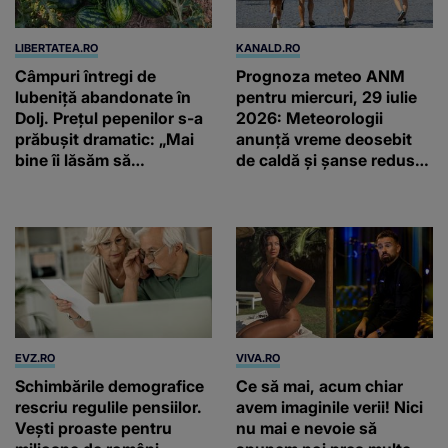
LIBERTATEA.RO
KANALD.RO
Câmpuri întregi de
Prognoza meteo ANM
lubeniță abandonate în
pentru miercuri, 29 iulie
Dolj. Prețul pepenilor s-a
2026: Meteorologii
prăbușit dramatic: „Mai
anunță vreme deosebit
bine îi lăsăm să
de caldă și șanse reduse
putrezească”
de precipitații
EVZ.RO
VIVA.RO
Schimbările demografice
Ce să mai, acum chiar
rescriu regulile pensiilor.
avem imaginile verii! Nici
Vești proaste pentru
nu mai e nevoie să