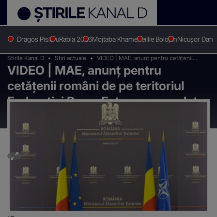
Dragos Pislaru
Rabla 2026
Mojtaba Khamenei
Ilie Bolojan
Nicușor Dan
Stirile Kanal D
Stiri actuale
VIDEO | MAE, anunț pentru cetățenii
VIDEO | MAE, anunț pentru
români de pe teritoriul Federației Ruse:
Este recomandat să părăsească Rusia cât
cetățenii români de pe teritoriul
mai curând
Federației Ruse: Este recomandat
să părăsească Rusia cât mai curând