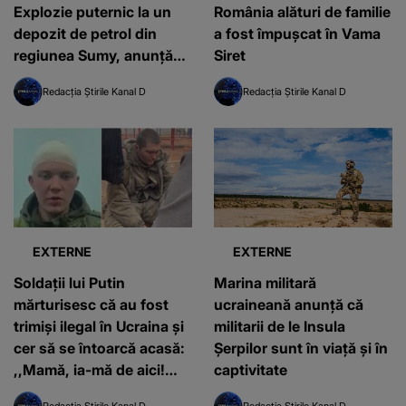
Explozie puternic la un
România alături de familie
depozit de petrol din
a fost împușcat în Vama
regiunea Sumy, anunţă
Siret
primarul oraşului
Redacția Știrile Kanal D
Redacția Știrile Kanal D
EXTERNE
EXTERNE
Soldații lui Putin
Marina militară
mărturisesc că au fost
ucraineană anunță că
trimiși ilegal în Ucraina și
militarii de le Insula
cer să se întoarcă acasă:
Șerpilor sunt în viață și în
,,Mamă, ia-mă de aici!
captivitate
Omorâm oameni