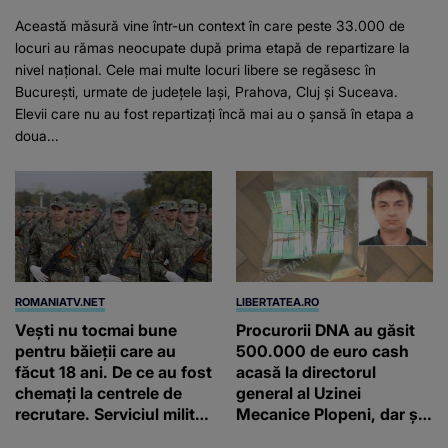
Această măsură vine într-un context în care peste 33.000 de
locuri au rămas neocupate după prima etapă de repartizare la
nivel național. Cele mai multe locuri libere se regăsesc în
București, urmate de județele Iași, Prahova, Cluj și Suceava.
Elevii care nu au fost repartizați încă mai au o șansă în etapa a
doua...
ROMANIATV.NET
LIBERTATEA.RO
Vești nu tocmai bune
Procurorii DNA au găsit
pentru băieții care au
500.000 de euro cash
făcut 18 ani. De ce au fost
acasă la directorul
chemați la centrele de
general al Uzinei
recrutare. Serviciul militar
Mecanice Plopeni, dar și
obligatoriu NU a fost
două ceasuri Patek