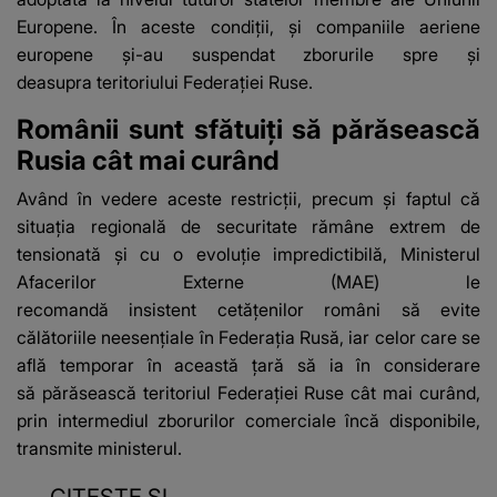
Europene. În aceste condiţii, şi companiile aeriene
europene şi-au suspendat zborurile spre şi
deasupra teritoriului Federaţiei Ruse.
Românii sunt sfătuiți să părăsească
Rusia cât mai curând
Având în vedere aceste restricţii, precum şi faptul că
situaţia regională de securitate rămâne extrem de
tensionată şi cu o evoluţie impredictibilă, Ministerul
Afacerilor Externe (MAE) le
recomandă insistent cetăţenilor români să evite
călătoriile neesenţiale în Federaţia Rusă, iar celor care se
află temporar în această ţară să ia în considerare
să părăsească teritoriul Federaţiei Ruse cât mai curând,
prin intermediul zborurilor comerciale încă disponibile,
transmite ministerul.
CITEȘTE ȘI