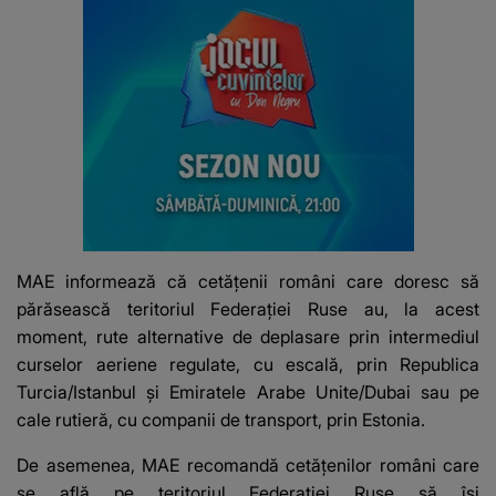
MAE informează că cetăţenii români care doresc să
părăsească teritoriul Federaţiei Ruse au, la acest
moment, rute alternative de deplasare prin intermediul
curselor aeriene regulate, cu escală, prin Republica
Turcia/Istanbul şi Emiratele Arabe Unite/Dubai sau pe
cale rutieră, cu companii de transport, prin Estonia.
De asemenea, MAE recomandă cetăţenilor români care
se află pe teritoriul Federaţiei Ruse să îşi