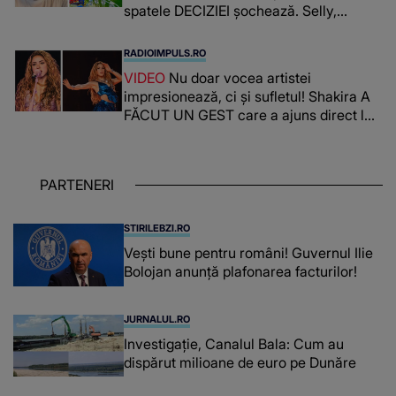
spatele DECIZIEI șochează. Selly,
surprins de întreaga situație... NU
CREDEA CĂ VA VEDEA AȘA CEVA: "Fix
RADIOIMPULS.RO
în fața unui..."
VIDEO
Nu doar vocea artistei
impresionează, ci și sufletul! Shakira A
FĂCUT UN GEST care a ajuns direct la
inimile publicului: "Există mulți copii
care trăiesc uitați și care au un potențial
uriaș așteptând să fie descătușat, doar
PARTENERI
așteptând oportunitatea
STIRILEBZI.RO
Vești bune pentru români! Guvernul Ilie
Bolojan anunță plafonarea facturilor!
JURNALUL.RO
Investigație, Canalul Bala: Cum au
dispărut milioane de euro pe Dunăre