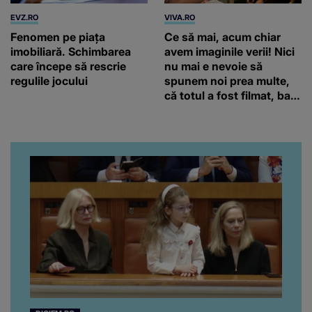
EVZ.RO
VIVA.RO
Fenomen pe piața
Ce să mai, acum chiar
imobiliară. Schimbarea
avem imaginile verii! Nici
care începe să rescrie
nu mai e nevoie să
regulile jocului
spunem noi prea multe,
că totul a fost filmat, ba
chiar artistul și-a întrebat
iubita dacă e adevărat! Și
da, frumoasa iubită a lui
Florin Ristei e...