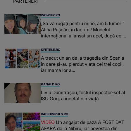
PARTENERI
WOWBIZ.RO
„Să vă rugați pentru mine, am 5 tumori”
Alina Pușcău, în lacrimi! Modelul
internațional a lansat un apel, după ce a
fost diagnosticată cu o boală gravă
KFETELE.RO
A trecut un an de la tragedia din Spania
în care și-au pierdut viața cei trei copii,
iar mama lor a…
KANALD.RO
Liviu Dumitrașcu, fostul inspector-șef al
ISU Gorj, a încetat din viață
RADIOIMPULS.RO
VIDEO
Un angajat de pază A FOST DAT
AFARĂ de la Nibiru, iar povestea din