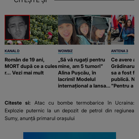
KANAL D
WOWBIZ
ANTENA 3
Român de 19 ani,
„Să vă rugați pentru
Ce avere ar
MORT după ce a cules
mine, am 5 tumori”
Grădinaru. 
r... Vezi mai mult
Alina Pușcău, în
sa a fost fă
lacrimi! Modelul
publică. Ni
internațional a lansat
"Pentru a în
un apel, după ce a
orice specul
fost diagnosticată cu
Citeste si:
Atac cu bombe termobarice în Ucraina:
o boală gravă
Explozie puternic la un depozit de petrol din regiunea
Sumy, anunţă primarul oraşului