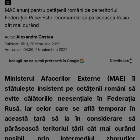
MAE anunț pentru cetățenii români de pe teritoriul
Federației Ruse: Este recomandat să părăsească Rusia
cât mai curând
Alexandra Costea
Autor:
Publicat:
15:11, 28 februarie 2022
Actualizat:
04:35, 28 noiembrie 2022
Distribuie
Adaugă-ne ca sursă preferată în Google
Ministerul Afacerilor Externe (MAE) îi
sfătuiește insistent pe cetăţenii români să
evite călătoriile neesenţiale în Federaţia
Rusă, iar celor care se află temporar în
această ţară să ia în considerare să
părăsească teritoriul țării cât mai curând
posibil, prin intermediul zborurilor