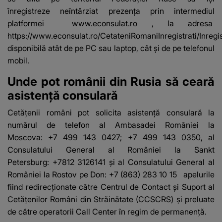
înregistreze neîntârziat prezenţa prin intermediul
platformei
www.econsulat.ro
, la adresa
https://www.econsulat.ro/CetateniRomaniInregistrati/Inregi
disponibilă atât de pe PC sau laptop, cât şi de pe telefonul
mobil.
Unde pot românii din Rusia să ceară
asistență consulară
Cetăţenii români pot solicita asistenţă consulară la
numărul de telefon al Ambasadei României la
Moscova: +7 499 143 0427; +7 499 143 0350, al
Consulatului General al României la Sankt
Petersburg: +7812 3126141 şi al Consulatului General al
României la Rostov pe Don: +7 (863) 283 10 15 apelurile
fiind redirecţionate către Centrul de Contact şi Suport al
Cetăţenilor Români din Străinătate (CCSCRS) şi preluate
de către operatorii Call Center în regim de permanenţă.