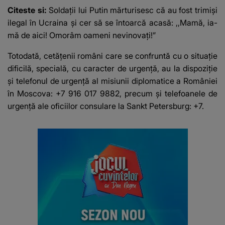
Citeste si:
Soldații lui Putin mărturisesc că au fost trimiși
ilegal în Ucraina și cer să se întoarcă acasă: ,,Mamă, ia-
mă de aici! Omorâm oameni nevinovați!”
Totodată, cetăţenii români care se confruntă cu o situaţie
dificilă, specială, cu caracter de urgenţă, au la dispoziţie
şi telefonul de urgenţă al misiunii diplomatice a României
în Moscova: +7 916 017 9882, precum şi telefoanele de
urgenţă ale oficiilor consulare la Sankt Petersburg: +7.