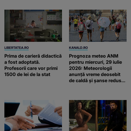
ANULAT în România!
Philippe și Rolex
LIBERTATEA.RO
KANALD.RO
Prima de carieră didactică
Prognoza meteo ANM
a fost adoptată.
pentru miercuri, 29 iulie
Profesorii care vor primi
2026: Meteorologii
1500 de lei de la stat
anunță vreme deosebit
de caldă și șanse reduse
de precipitații