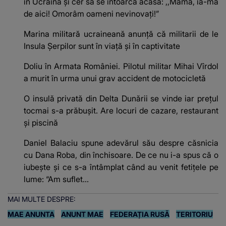
în Ucraina și cer să se întoarcă acasă: ,,Mamă, ia-mă
de aici! Omorâm oameni nevinovați!”
Marina militară ucraineană anunță că militarii de le
Insula Șerpilor sunt în viață și în captivitate
Doliu în Armata României. Pilotul militar Mihai Vîrdol
a murit în urma unui grav accident de motocicletă
O insulă privată din Delta Dunării se vinde iar prețul
tocmai s-a prăbușit. Are locuri de cazare, restaurant
și piscină
Daniel Balaciu spune adevărul său despre căsnicia
cu Dana Roba, din închisoare. De ce nu i-a spus că o
iubește și ce s-a întâmplat când au venit fetițele pe
lume: “Am suflet...
MAI MULTE DESPRE:
MAE ANUNTA
ANUNT MAE
FEDERAȚIA RUSĂ
TERITORIU