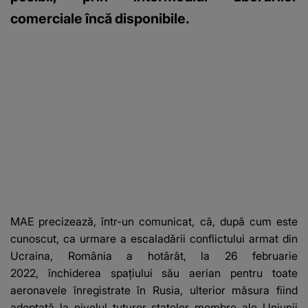
comerciale încă disponibile.
MAE precizează, într-un comunicat, că, după cum este
cunoscut, ca urmare a escaladării conflictului armat din
Ucraina, România a hotărât, la 26 februarie
2022, închiderea spaţiului său aerian pentru toate
aeronavele înregistrate în Rusia, ulterior măsura fiind
adoptată la nivelul tuturor statelor membre ale Uniunii