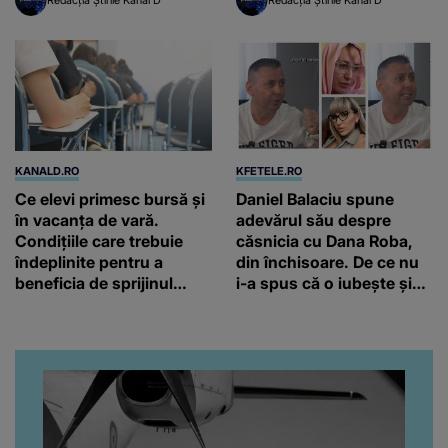
Redacția Știrile Kanal D
Redacția Știrile Kanal D
nevinovați!”
KANALD.RO
KFETELE.RO
Ce elevi primesc bursă și
Daniel Balaciu spune
în vacanța de vară.
adevărul său despre
Condițiile care trebuie
căsnicia cu Dana Roba,
îndeplinite pentru a
din închisoare. De ce nu
beneficia de sprijinul
i-a spus că o iubește și
financiar
ce s-a întâmplat când au
venit fetițele pe lume:
“Am suflet mare. Eu am
ajutat-o.”