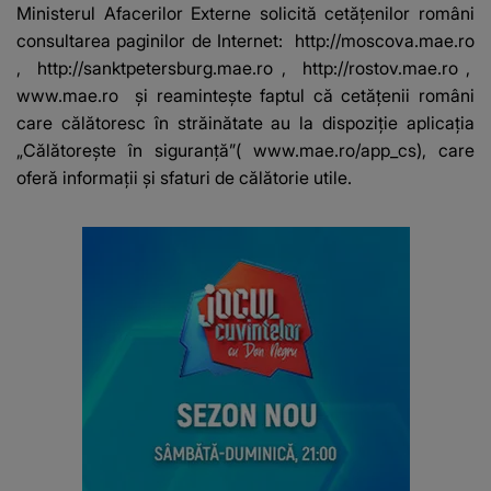
DESCOPERIT DE
Ministerul Afacerilor Externe solicită cetăţenilor români
ANCHETATORI a șocat
consultarea paginilor de Internet:
http://moscova.mae.ro
localnicii
,
http://sanktpetersburg.mae.ro
,
http://rostov.mae.ro
,
www.mae.ro
şi reaminteşte faptul că cetăţenii români
care călătoresc în străinătate au la dispoziţie aplicaţia
„Călătoreşte în siguranţă”(
www.mae.ro/app_cs
), care
oferă informaţii şi sfaturi de călătorie utile.