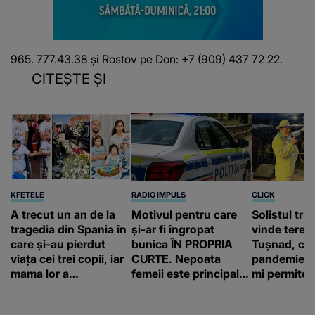
965. 777.43.38 şi Rostov pe Don: +7 (909) 437 72 22.
CITEȘTE ȘI
KFETELE
RADIO IMPULS
CLICK
A trecut un an de la
Motivul pentru care
Solistul tru
tragedia din Spania în
și-ar fi îngropat
vinde terenu
care și-au pierdut
bunica ÎN PROPRIA
Tușnad, cu
viața cei trei copii, iar
CURTE. Nepoata
pandemie: „
mama lor a…
femeii este principalul
mi permite 
suspect în cazul din
construiesc
Galați, iar DETALIUL
bani cere?