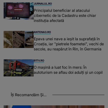
JURNALUL.RO
Principalul beneficiar al atacului
cibernetic de la Cadastru este chiar
instituţia afectată
ANTENA3.RO
Epava unei nave a ieșit la suprafață în
Croația, iar "pietrele foametei", vechi de
secole, au reapărut în Rin, în Germania
B1TV.RO
O maşină a luat foc în mers: În
autoturism se aflau doi adulți și un copil
Îți Recomandăm Și...