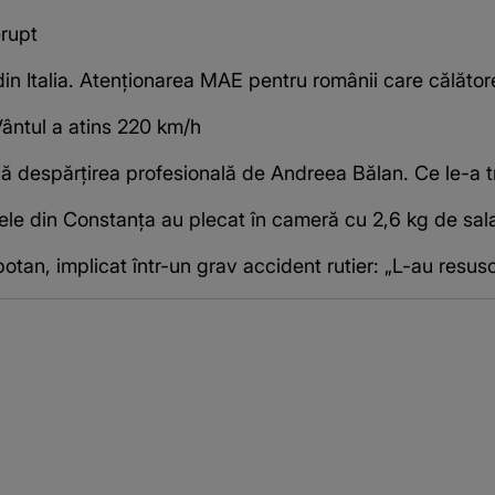
erupt
in Italia. Atenționarea MAE pentru românii care călătores
Vântul a atins 220 km/h
 despărțirea profesională de Andreea Bălan. Ce le-a tr
 stele din Constanța au plecat în cameră cu 2,6 kg de sa
otan, implicat într-un grav accident rutier: „L-au resusc