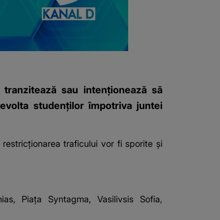
 tranzitează sau intenţionează să
evolta studenţilor împotriva juntei
stricționarea traficului vor fi sporite și
as, Piaţa Syntagma, Vasilivsis Sofia,