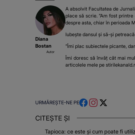
A absolvit Facultatea de Jurnalism
place să scrie. ”Am fost printre
despre asta, chiar în perioada M
Iubește dansul și să-și petreacă 
Diana
Bostan
”Îmi plac subiectele picante, dar
Autor
Îmi doresc să învăț cât mai mult
articolele mele pe stirilekanald.r
URMĂREȘTE-NE PE
CITEȘTE ȘI
Tapioca: ce este și cum poate fi utili