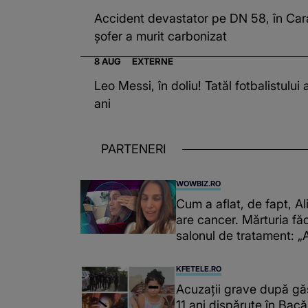
Accident devastator pe DN 58, în Car
șofer a murit carbonizat
8 AUG
EXTERNE
Leo Messi, în doliu! Tatăl fotbalistului 
ani
PARTENERI
WOWBIZ.RO
Cum a aflat, de fapt, A
are cancer. Mărturia fă
salonul de tratament: „
niște genuflexiuni și a 
înțepe sânul”
KFETELE.RO
Acuzații grave după găs
11 ani dispărute în Bacă