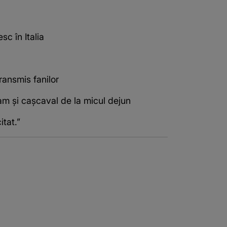
c în Italia
ansmis fanilor
lam și cașcaval de la micul dejun
itat.”