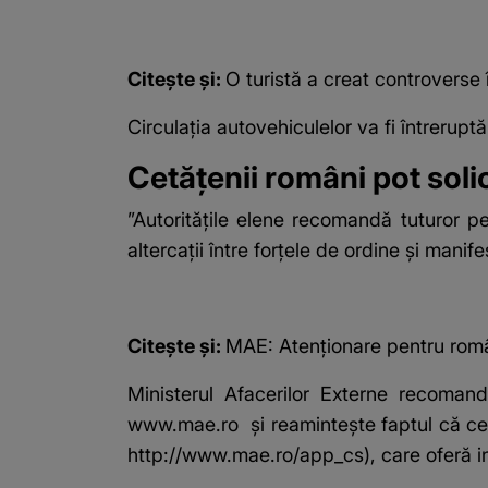
Citește și:
O turistă a creat controverse 
Circulaţia autovehiculelor va fi întrerupt
Cetăţenii români pot sol
”Autorităţile elene recomandă tuturor p
altercaţii între forţele de ordine şi manif
Citește și:
MAE: Atenționare pentru român
Ministerul Afacerilor Externe recoma
www.mae.ro
şi reaminteşte faptul că cet
http://www.mae.ro/app_cs
), care oferă i