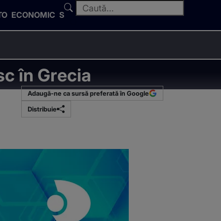
TO
ECONOMIC
SPORT
c în Grecia
Adaugă-ne ca sursă preferată în Google
Distribuie