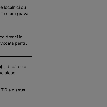
e localnici cu
ea dronei în
nvocată pentru
ții, după ce a
se alcool
 TIR a distrus