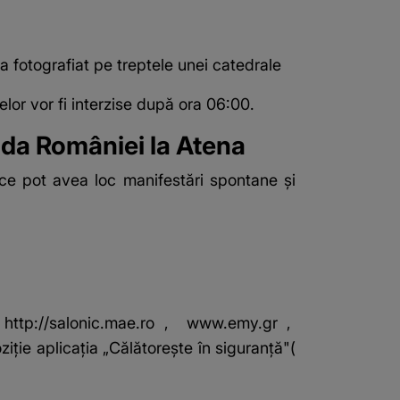
a fotografiat pe treptele unei catedrale
elor vor fi interzise după ora 06:00.
ada României la Atena
ece pot avea loc manifestări spontane şi
,
http://salonic.mae.ro
,
www.emy.gr
,
iţie aplicaţia „Călătoreşte în siguranţă"(