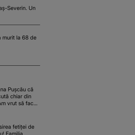
aș-Severin. Un
a murit la 68 de
lina Pușcău că
cută chiar din
Am vrut să fac
început să mă
irea fetiței de
u! Familia