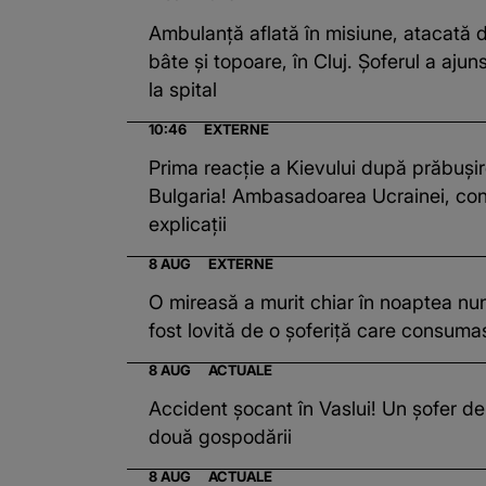
Ambulanță aflată în misiune, atacată d
bâte și topoare, în Cluj. Șoferul a ajuns în stare gravă
la spital
10:46
EXTERNE
Prima reacție a Kievului după prăbușir
Bulgaria! Ambasadoarea Ucrainei, co
explicații
8 AUG
EXTERNE
O mireasă a murit chiar în noaptea nun
fost lovită de o șoferiță care consuma
8 AUG
ACTUALE
Accident șocant în Vaslui! Un șofer de
două gospodării
8 AUG
ACTUALE