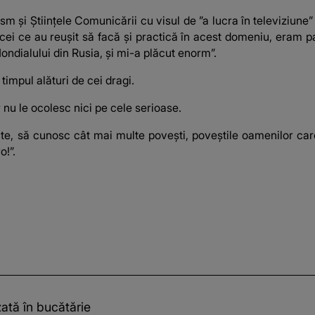
 și Științele Comunicării cu visul de ”a lucra în televiziune” sau
 cei ce au reușit să facă și practică în acest domeniu, eram p
ondialului din Rusia, și mi-a plăcut enorm”.
timpul alături de cei dragi.
 nu le ocolesc nici pe cele serioase.
e, să cunosc cât mai multe povești, poveștile oamenilor care î
o!”.
zată în bucătărie