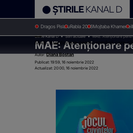
Dragos Pislaru
Rabla 2026
Mojtaba Khamenei
Stirile Kanal D
Stiri actuale
MAE: Atenționare pentru
MAE: Atenționare pe
MAE: Atenționare pentru românii care că
Diana Bostan
Autor:
Publicat:
19:59, 16 noiembrie 2022
Actualizat:
20:00, 16 noiembrie 2022