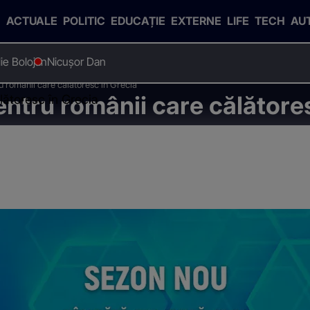
ACTUALE
POLITIC
EDUCAȚIE
EXTERNE
LIFE
TECH
AU
Ilie Bolojan
Nicușor Dan
 românii care călătoresc în Grecia
ntru românii care călătores
lătoresc în Grecia