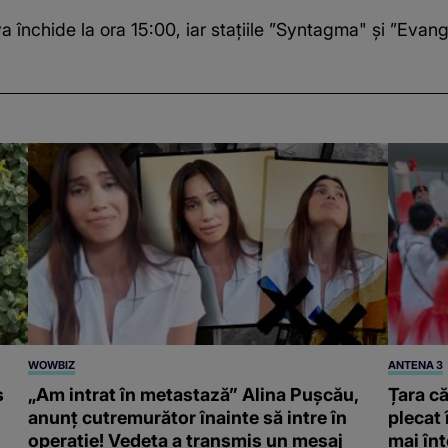
închide la ora 15:00, iar staţiile ”Syntagma" şi ”Evang
WOWBIZ
ANTENA 3
s
„Am intrat în metastază” Alina Pușcău,
Țara că
anunț cutremurător înainte să intre în
plecat 
operație! Vedeta a transmis un mesaj
mai înt