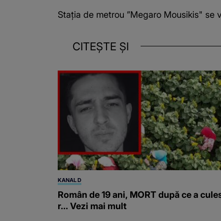
Staţia de metrou ”Megaro Mousikis" se va 
CITEȘTE ȘI
KANAL D
Român de 19 ani, MORT după ce a cule
r... Vezi mai mult