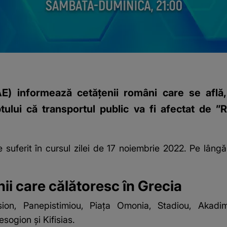
AE) informează cetăţenii români care se află,
ului că transportul public va fi afectat de ”R
uferit în cursul zilei de 17 noiembrie 2022. Pe lângă re
ii care călătoresc în Grecia
ion, Panepistimiou, Piaţa Omonia, Stadiou, Akadimi
ogion şi Kifisias.