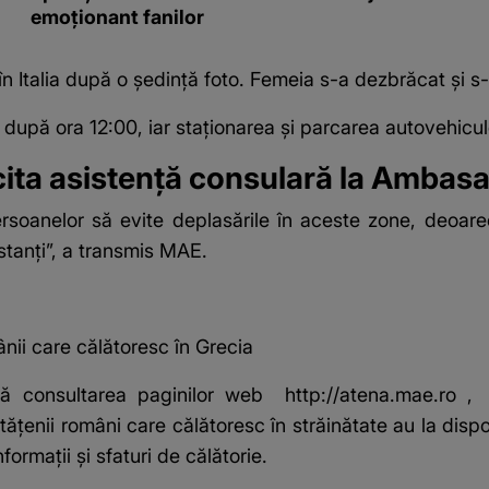
emoționant fanilor
în Italia după o ședință foto. Femeia s-a dezbrăcat și s-
ă după ora 12:00, iar staţionarea şi parcarea autovehicul
icita asistenţă consulară la Ambas
ersoanelor să evite deplasările în aceste zone, deoar
estanţi”, a transmis MAE.
ii care călătoresc în Grecia
ndă consultarea paginilor web
http://atena.mae.ro
ăţenii români care călătoresc în străinătate au la dispoz
nformaţii şi sfaturi de călătorie.