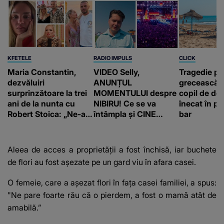
KFETELE
RADIO IMPULS
CLICK
Maria Constantin,
VIDEO Selly,
Tragedie pe
dezvăluiri
ANUNȚUL
grecească 
surprinzătoare la trei
MOMENTULUI despre
copil de doa
ani de la nunta cu
NIBIRU! Ce se va
înecat în pi
Robert Stoica: „Ne-a
întâmpla și CINE
bar
luat valul.”
SUNT CEI VIZAȚI de
această situație: "Îmi
e ciudă că..."
Aleea de acces a proprietății a fost închisă, iar buchete
de flori au fost așezate pe un gard viu în afara casei.
O femeie, care a așezat flori în fața casei familiei, a spus:
"Ne pare foarte rău că o pierdem, a fost o mamă atât de
amabilă.”