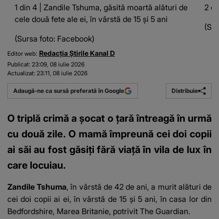
1 din 4 | Zandile Tshuma, găsită moartă alături de
2 di
cele două fete ale ei, în vârstă de 15 și 5 ani
(Sur
(Sursa foto: Facebook)
Redacția Știrile Kanal D
Editor web:
Publicat:
23:09, 08 iulie 2026
Actualizat:
23:11, 08 iulie 2026
Distribuie
Adaugă-ne ca sursă preferată în Google
O triplă crimă a șocat o țară întreagă în urmă
cu două zile. O mamă împreună cei doi copii
ai săi au fost găsiți fără viață în vila de lux în
care locuiau.
Zandile Tshuma
, în vârstă de 42 de ani, a murit alături de
cei doi copii ai ei, în vârstă de 15 și 5 ani, în casa lor din
Bedfordshire, Marea Britanie, potrivit The Guardian.