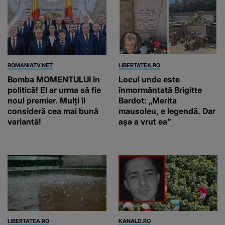
ROMANIATV.NET
LIBERTATEA.RO
Bomba MOMENTULUI în
Locul unde este
politică! El ar urma să fie
înmormântată Brigitte
noul premier. Mulți îl
Bardot: „Merita
consideră cea mai bună
mausoleu, e legendă. Dar
variantă!
așa a vrut ea”
LIBERTATEA.RO
KANALD.RO