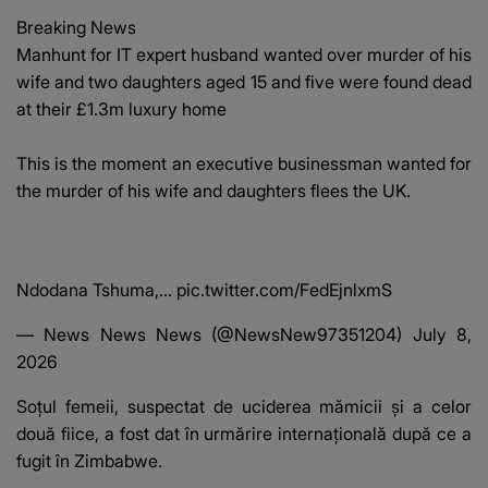
Breaking News
Manhunt for IT expert husband wanted over murder of his
wife and two daughters aged 15 and five were found dead
at their £1.3m luxury home
This is the moment an executive businessman wanted for
the murder of his wife and daughters flees the UK.
Ndodana Tshuma,…
pic.twitter.com/FedEjnlxmS
— News News News (@NewsNew97351204)
July 8,
2026
Soțul femeii, suspectat de uciderea mămicii și a celor
două fiice, a fost dat în urmărire internațională după ce a
fugit în Zimbabwe.