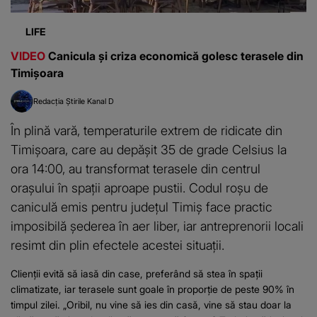
LIFE
VIDEO
Canicula și criza economică golesc terasele din
Timișoara
Redacția Știrile Kanal D
În plină vară, temperaturile extrem de ridicate din
Timișoara, care au depășit 35 de grade Celsius la
ora 14:00, au transformat terasele din centrul
orașului în spații aproape pustii. Codul roșu de
caniculă emis pentru județul Timiș face practic
imposibilă șederea în aer liber, iar antreprenorii locali
resimt din plin efectele acestei situații.
Clienții evită să iasă din case, preferând să stea în spații
climatizate, iar terasele sunt goale în proporție de peste 90% în
timpul zilei. „Oribil, nu vine să ies din casă, vine să stau doar la