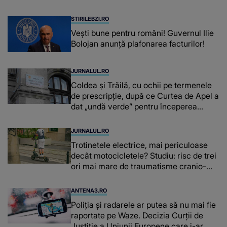
fiecare dată când..."
STIRILEBZI.RO
Vești bune pentru români! Guvernul Ilie
Bolojan anunță plafonarea facturilor!
JURNALUL.RO
Coldea și Trăilă, cu ochii pe termenele
de prescripție, după ce Curtea de Apel a
dat „undă verde” pentru începerea
procesului în dosarul „Generalilor”
JURNALUL.RO
Trotinetele electrice, mai periculoase
decât motocicletele? Studiu: risc de trei
ori mai mare de traumatisme cranio-
cerebrale
ANTENA3.RO
Poliţia şi radarele ar putea să nu mai fie
raportate pe Waze. Decizia Curţii de
Justiție a Uniunii Europene care i-ar