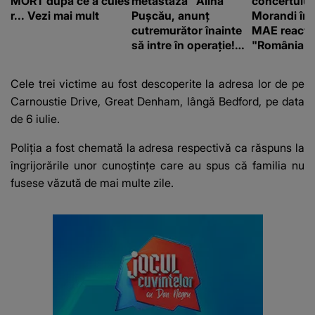
MORT după ce a cules
metastază” Alina
concertului
r... Vezi mai mult
Pușcău, anunț
Morandi în 
cutremurător înainte
MAE reacți
să intre în operație!
"România s
Vedeta a transmis un
integritatea 
mesaj emoționant
a Georgiei"
Cele trei victime au fost descoperite la adresa lor de pe
fanilor
Carnoustie Drive, Great Denham, lângă Bedford, pe data
de 6 iulie.
Poliția a fost chemată la adresa respectivă ca răspuns la
îngrijorările unor cunoștințe care au spus că familia nu
fusese văzută de mai multe zile.