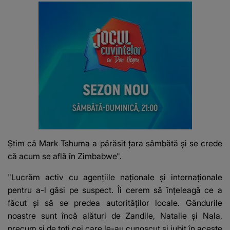
Știm că Mark Tshuma a părăsit țara sâmbătă și se crede
că acum se află în Zimbabwe".
"Lucrăm activ cu agențiile naționale și internaționale
pentru a-l găsi pe suspect. Îi cerem să înțeleagă ce a
făcut și să se predea autorităților locale. Gândurile
noastre sunt încă alături de Zandile, Natalie și Nala,
precum și de toți cei care le-au cunoscut și iubit în aceste