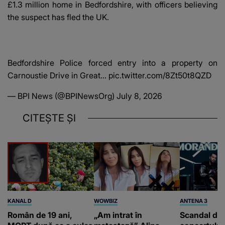
£1.3 million home in Bedfordshire, with officers believing
the suspect has fled the UK.
Bedfordshire Police forced entry into a property on
Carnoustie Drive in Great…
pic.twitter.com/8Zt50t8QZD
— BPI News (@BPINewsOrg)
July 8, 2026
CITEȘTE ȘI
KANAL D
WOWBIZ
ANTENA 3
Român de 19 ani,
„Am intrat în
Scandal di