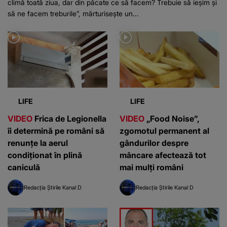
climă toată ziua, dar din păcate ce să facem? Trebuie să ieșim și
să ne facem treburile”, mărturisește un...
LIFE
LIFE
VIDEO
Frica de Legionella
VIDEO
„Food Noise”,
îi determină pe români să
zgomotul permanent al
renunțe la aerul
gândurilor despre
condiționat în plină
mâncare afectează tot
caniculă
mai mulți români
Redacția Știrile Kanal D
Redacția Știrile Kanal D