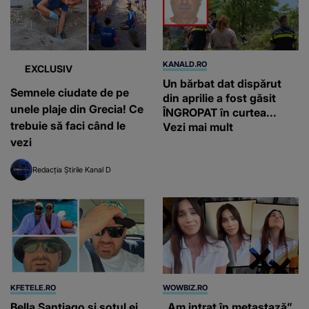
KANALD.RO
EXCLUSIV
Un bărbat dat dispărut
Semnele ciudate de pe
din aprilie a fost găsit
unele plaje din Grecia! Ce
ÎNGROPAT în curtea...
trebuie să faci când le
Vezi mai mult
vezi
Redacția Știrile Kanal D
KFETELE.RO
WOWBIZ.RO
Bella Santiago și soțul ei
„Am intrat în metastază”