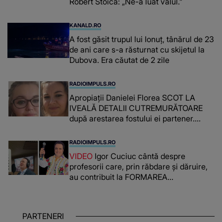
Robert Stoica: „Ne-a luat valul.”
KANALD.RO
A fost găsit trupul lui Ionuț, tânărul de 23
de ani care s-a răsturnat cu skijetul la
Dubova. Era căutat de 2 zile
RADIOIMPULS.RO
Apropiații Danielei Florea SCOT LA
IVEALĂ DETALII CUTREMURĂTOARE
după arestarea fostului ei partener.
PRIN CE A FOST NEVOITĂ să treacă
românca ucisă în Italia și ascunsă în
RADIOIMPULS.RO
lada unui pat: " Îmi pare rău că nu am
VIDEO
Igor Cuciuc cântă despre
reușit să fac mai mult pentru ea și..."
profesorii care, prin răbdare și dăruire,
au contribuit la FORMAREA
OAMENILOR DE ASTĂZI. Ce spune
despre dascălii care lasă amprente
puternice ÎN SUFLETELE ELEVILOR,
PARTENERI
chiar și după trecerea anilor: "De