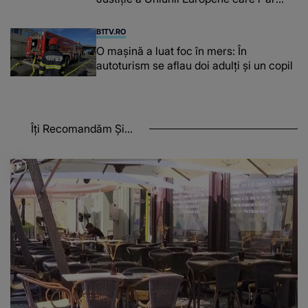
afecta pe şoferi
B1TV.RO
O maşină a luat foc în mers: În
autoturism se aflau doi adulți și un copil
Îți Recomandăm Și...