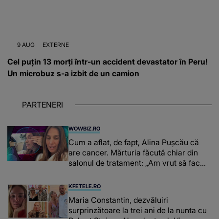
9 AUG
EXTERNE
Cel puțin 13 morți într-un accident devastator în Peru!
Un microbuz s-a izbit de un camion
PARTENERI
WOWBIZ.RO
Cum a aflat, de fapt, Alina Pușcău că
are cancer. Mărturia făcută chiar din
salonul de tratament: „Am vrut să fac
niște genuflexiuni și a început să mă
înțepe sânul”
KFETELE.RO
Maria Constantin, dezvăluiri
surprinzătoare la trei ani de la nunta cu