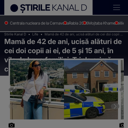
Centrala nucleara de la Cernavoda
Rabla 2026
Mojtaba Khamenei
Ilie 
Stirile Kanal D
Life
Mamă de 42 de ani, ucisă alături de cei doi copii ai
Mamă de 42 de ani, ucisă alături de
ei, de 5 și 15 ani, în vila de lux a familiei. Tripla
crimă care a șocat o țară întreagă
cei doi copii ai ei, de 5 și 15 ani, în
vila de lux a familiei. Tripla crimă
care a șocat o țară întreagă