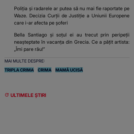
Poliţia şi radarele ar putea să nu mai fie raportate pe
Waze. Decizia Curţii de Justiție a Uniunii Europene
care i-ar afecta pe şoferi
Bella Santiago și soțul ei au trecut prin peripeții
neașteptate în vacanța din Grecia. Ce a pățit artista:
„Îmi pare rău!”
MAI MULTE DESPRE:
TRIPLA CRIMA
CRIMA
MAMĂ UCISĂ
ULTIMELE ȘTIRI