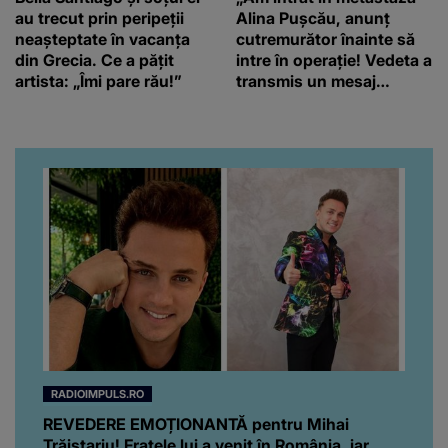
au trecut prin peripeții
Alina Pușcău, anunț
neașteptate în vacanța
cutremurător înainte să
din Grecia. Ce a pățit
intre în operație! Vedeta a
artista: „Îmi pare rău!”
transmis un mesaj
emoționant fanilor
RADIOIMPULS.RO
REVEDERE EMOȚIONANTĂ pentru Mihai
Trăistariu! Fratele lui a venit în România, iar