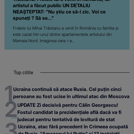
artistul a făcut public UN DETALIU
NEAȘTEPTAT: "Nu știu ce să-i zic. Voi ce
spuneți ? Să se..."
Fratele lui Mihai Trăistariu a venit în România cu familia și
este cazat într-unul dintre apartamentele artistului din
Mamaia Nord. Imaginea care i-a...
Top citite
Ucraina continuă să atace Rusia. Cel puțin cinci
persoane au fost ucise în ultimul atac din Moscova
UPDATE Zi decisivă pentru Călin Georgescu!
Fostul candidat la prezidențiale află dacă va fi
judecat pentru tentativă de lovitură de stat
Ucraina, atac fără precedent în Crimeea ocupată
de Rusia. "Amazonul lui Putin" și 13 instalații