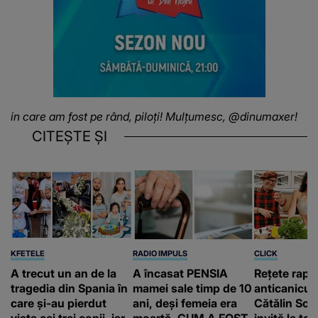
in care am fost pe rând, piloți! Mulțumesc, @dinumaxer!
CITEȘTE ȘI
KFETELE
RADIO IMPULS
CLICK
A trecut un an de la
A încasat PENSIA
Rețete rapi
tragedia din Spania în
mamei sale timp de 10
anticanicul
care și-au pierdut
ani, deși femeia era
Cătălin Scă
viața cei trei copii, iar
moartă. CUM A FOST
invită la to