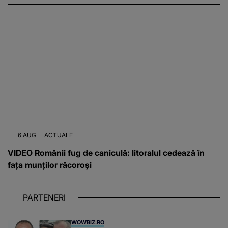
6 AUG
ACTUALE
VIDEO Românii fug de caniculă: litoralul cedează în
fața munților răcoroși
PARTENERI
WOWBIZ.RO