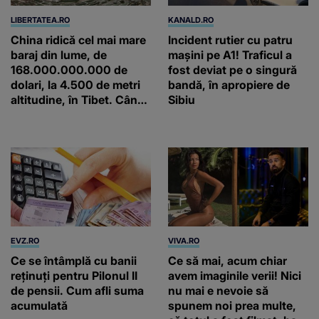
LIBERTATEA.RO
KANALD.RO
China ridică cel mai mare
Incident rutier cu patru
baraj din lume, de
mașini pe A1! Traficul a
168.000.000.000 de
fost deviat pe o singură
dolari, la 4.500 de metri
bandă, în apropiere de
altitudine, în Tibet. Când
Sibiu
va funcționa
EVZ.RO
VIVA.RO
Ce se întâmplă cu banii
Ce să mai, acum chiar
reținuți pentru Pilonul II
avem imaginile verii! Nici
de pensii. Cum afli suma
nu mai e nevoie să
acumulată
spunem noi prea multe,