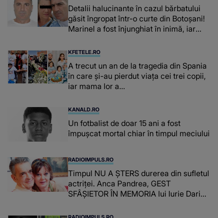
Detalii halucinante în cazul bărbatului
găsit îngropat într-o curte din Botoșani!
Marinel a fost înjunghiat în inimă, iar
concubina lui se numără printre
suspecți
KFETELE.RO
A trecut un an de la tragedia din Spania
în care și-au pierdut viața cei trei copii,
iar mama lor a…
KANALD.RO
Un fotbalist de doar 15 ani a fost
împușcat mortal chiar în timpul meciului
RADIOIMPULS.RO
Timpul NU A ȘTERS durerea din sufletul
actriței. Anca Pandrea, GEST
SFÂȘIETOR ÎN MEMORIA lui Iurie Darie:
"A fost copleșitor. Pe măsură ce trece
timpul parcă..."
RADIOIMPULS.RO