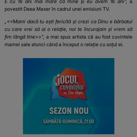
E cu 16 ani mai mare ca mine şi eu avem 16 ani",
a
povestit Deea Maxer în cadrul unei emisiuni TV.
„<<Mami dacă tu eşti fericită şi crezi ca Dinu e bărbatul
cu care vrei să ai o relaţie, noi te încurajam şi vrem să
fim lângă tine>>",
a mai spus artista că au fost cuvintele
mamei sale atunci când a început o relaţie cu soţul ei.