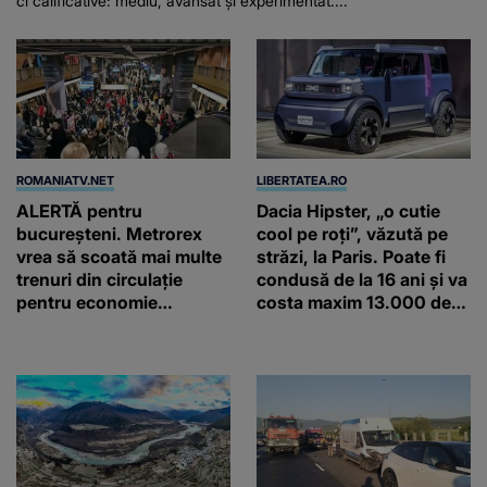
ci calificative: mediu, avansat și experimentat....
ROMANIATV.NET
LIBERTATEA.RO
ALERTĂ pentru
Dacia Hipster, „o cutie
bucureșteni. Metrorex
cool pe roți”, văzută pe
vrea să scoată mai multe
străzi, la Paris. Poate fi
trenuri din circulație
condusă de la 16 ani și va
pentru economie
costa maxim 13.000 de
energetică: În loc să vină
euro
la 5 minute, vine la 20 de
minute