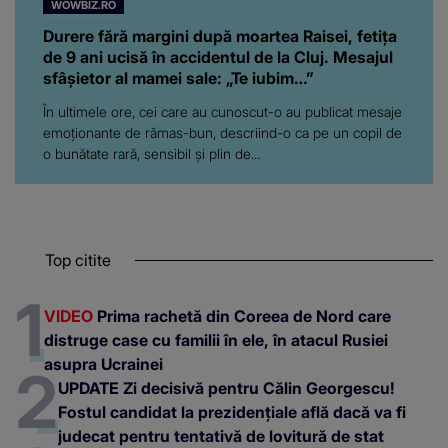
WOWBIZ.RO
Durere fără margini după moartea Raisei, fetița
de 9 ani ucisă în accidentul de la Cluj. Mesajul
sfâșietor al mamei sale: „Te iubim…”
În ultimele ore, cei care au cunoscut-o au publicat mesaje
emoționante de rămas-bun, descriind-o ca pe un copil de
o bunătate rară, sensibil și plin de...
Top citite
VIDEO
Prima rachetă din Coreea de Nord care
distruge case cu familii în ele, în atacul Rusiei
asupra Ucrainei
UPDATE Zi decisivă pentru Călin Georgescu!
Fostul candidat la prezidențiale află dacă va fi
judecat pentru tentativă de lovitură de stat