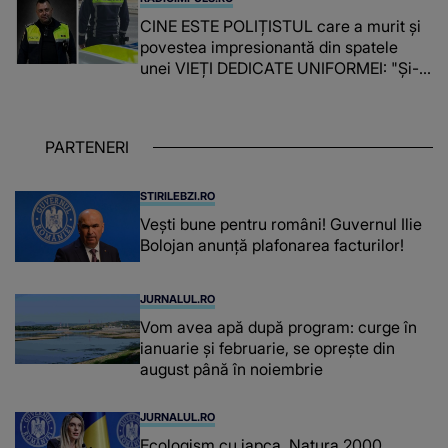
CINE ESTE POLIȚISTUL care a murit și
povestea impresionantă din spatele
unei VIEȚI DEDICATE UNIFORMEI: "Și-a
îndeplinit misiunile cu responsabilitate,
iar în relația cu colegii a fost un sprijin,
un sfătuitor și un..."
PARTENERI
STIRILEBZI.RO
Vești bune pentru români! Guvernul Ilie
Bolojan anunță plafonarea facturilor!
JURNALUL.RO
Vom avea apă după program: curge în
ianuarie și februarie, se oprește din
august până în noiembrie
JURNALUL.RO
Ecologism cu japca. Natura 2000