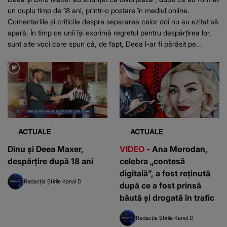
un cuplu timp de 18 ani, printr-o postare în mediul online.
Comentariile și criticile despre separarea celor doi nu au ezitat să
apară. În timp ce unii își exprimă regretul pentru despărțirea lor,
sunt alte voci care spun că, de fapt, Deea l-ar fi părăsit pe...
ACTUALE
ACTUALE
Dinu și Deea Maxer,
VIDEO
- Ana Morodan,
despărțire după 18 ani
celebra „contesă
digitală”, a fost reținută
Redacția Știrile Kanal D
după ce a fost prinsă
băută și drogată în trafic
Redacția Știrile Kanal D