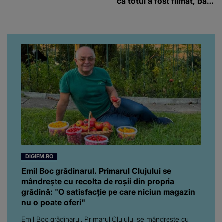
că totul a fost filmat, ba
chiar artistul și-a întrebat
iubita dacă e adevărat! Și
da, frumoasa iubită a lui
Florin Ristei e...
DIGIFM.RO
Emil Boc grădinarul. Primarul Clujului se
mândrește cu recolta de roșii din propria
grădină: "O satisfacție pe care niciun magazin
nu o poate oferi"
Emil Boc grădinarul. Primarul Clujului se mândrește cu