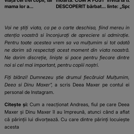
mama lor a…
DESCOPERIT bărbatul
linte: „Spor 
de 50 de ani și ce
proteine!”
afacere a deschis cu
banii obținuți? SUMA
Voi ne știți viata, ca pe o carte deschisa, fiind mereu in
E COLOSALĂ
atenția voastră si înconjurați de apreciere si admirație.
Pentru toate acestea vrem sa va mulțumim si tot odată
ne dorim să respectați acest moment din viata noastră.
Ne dorim discreție, liniște si pace pentru fiecare dintre
noi si cel mai important, pentru copiii noștri.
Fiți blânzi! Dumnezeu știe drumul fiecăruia! Mulțumim,
Deea si Dinu Maxer”,
a scris Deea Maxer pe contul ei
personal de Instagram.
Citește și:
Cum a reacționat Andreas, fiul pe care Deea
Maxer și Dinu Maxer îl au împreună, atunci când a aflat
că părinții lui divorțează. Cu care dintre părinți locuiește
acesta