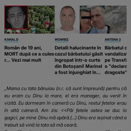
KANAL D
WOWBIZ
ANTENA 3
Român de 19 ani,
Detalii halucinante în
Bărbatul ca
MORT după ce a cules
cazul bărbatului găsit
vandalizat 
r... Vezi mai mult
îngropat într-o curte
pe Transfă
din Botoșani! Marinel
o "declaraţ
a fost înjunghiat în
dragoste" e
inimă, iar concubina
poliție și c
lui se numără printre
mediu
„Mama cu tata bănuiau (n.r. că sunt împreună) pentru că
suspecți
eu eram cu Dinu la mare, el era manager, au venit în
vizită. Eu dormeam în cameră cu Dinu, restul fetelor erau
în altă cameră. Am zis: <<Păi fetele astea se duc la
gagici, pe mine Dinu mă apără.(...) Dinu era leşinat când a
trebuit să vină la tata să mă ceară.