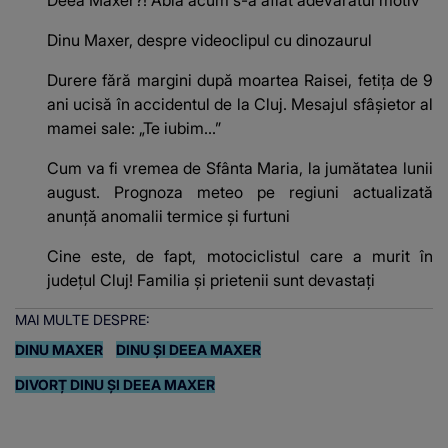
Dinu Maxer, despre videoclipul cu dinozaurul
Durere fără margini după moartea Raisei, fetița de 9
ani ucisă în accidentul de la Cluj. Mesajul sfâșietor al
mamei sale: „Te iubim…”
Cum va fi vremea de Sfânta Maria, la jumătatea lunii
august. Prognoza meteo pe regiuni actualizată
anunță anomalii termice și furtuni
Cine este, de fapt, motociclistul care a murit în
județul Cluj! Familia și prietenii sunt devastați
MAI MULTE DESPRE:
DINU MAXER
DINU ȘI DEEA MAXER
DIVORȚ DINU ȘI DEEA MAXER