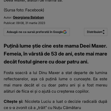
Deea Maxer, alături de mama sa.
(Sursa foto: Facebook)
Georgiana Balaban
Autor:
Publicat:
09:08, 31 martie 2023
Distribuie
Adaugă-ne ca sursă preferată în Google
Puțină lume știe cine este mama Deei Maxer.
Femeia, în vârstă de 53 de ani, este mai mare
decât fostul ginere cu doar patru ani.
Fosta soacră a lui Dinu Maxer
a stat departe de lumina
reflectoarelor, așa că puțină lume o cunoaște. Ea este
mai mare decât el cu doar patru ani și a fost mereu
alături de fiica ei și o ajută cu creșterea copiilor.
Citește și:
Nicoleta Luciu a luat o decizie radicală după
ce s-a zvonit că a „trăit” cu Nuțu Cămătaru