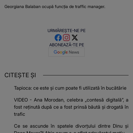
Georgiana Balaban ocupă funcția de traffic manager.
URMĂREȘTE-NE PE
ABONEAZĂ-TE PE
CITEȘTE ȘI
Tapioca: ce este și cum poate fi utilizată în bucătărie
VIDEO - Ana Morodan, celebra „contesă digitală”, a
fost reținută după ce a fost prinsă băută și drogată în
trafic
Ce se ascunde în spatele divorțului dintre Dinu și
Deea Maxer?! Abia acum s-a aflat adevăratul motiv