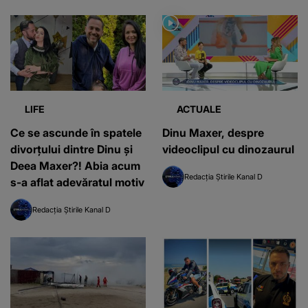
LIFE
ACTUALE
Ce se ascunde în spatele
Dinu Maxer, despre
divorțului dintre Dinu și
videoclipul cu dinozaurul
Deea Maxer?! Abia acum
Redacția Știrile Kanal D
s-a aflat adevăratul motiv
Redacția Știrile Kanal D