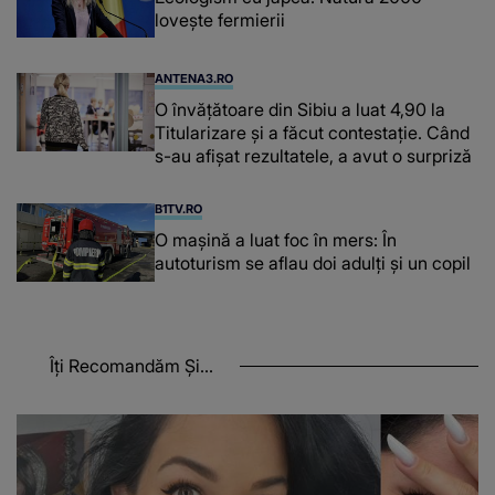
lovește fermierii
ANTENA3.RO
O învățătoare din Sibiu a luat 4,90 la
Titularizare și a făcut contestație. Când
s-au afișat rezultatele, a avut o surpriză
B1TV.RO
O maşină a luat foc în mers: În
autoturism se aflau doi adulți și un copil
Îți Recomandăm Și...