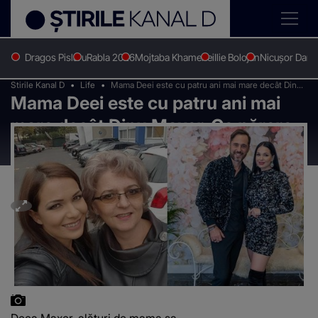
Dragos Pislaru
Rabla 2026
Mojtaba Khamenei
Ilie Bolojan
Nicușor Dan
Stirile Kanal D
Life
Mama Deei este cu patru ani mai mare decât Dinu
Mama Deei este cu patru ani mai
Maxer. Ce părere avea femeia despre căsnicia lor
mare decât Dinu Maxer. Ce părere
avea femeia despre căsnicia lor