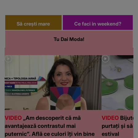
Să crești mare
Ce faci in weekend?
Tu Dai Moda!
VIDEO
„Am descoperit că mă
VIDEO
Bijuteri
avantajează contrastul mai
purtați și să l
puternic”. Află ce culori îți vin bine
estival