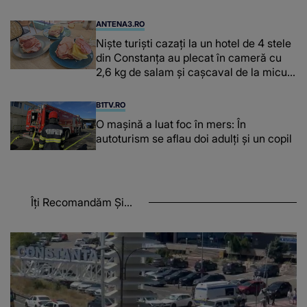
ANTENA3.RO
Niște turiști cazați la un hotel de 4 stele
din Constanța au plecat în cameră cu
2,6 kg de salam și cașcaval de la micul
dejun
B1TV.RO
O maşină a luat foc în mers: În
autoturism se aflau doi adulți și un copil
Îți Recomandăm Și...