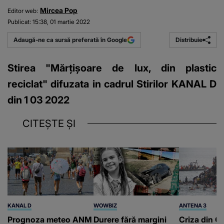
Mircea Pop
Editor web:
Publicat:
15:38, 01 martie 2022
Distribuie
Adaugă-ne ca sursă preferată în Google
Stirea "Mărțișoare de lux, din plastic
reciclat" difuzata in cadrul Stirilor KANAL D
din 1 03 2022
CITEȘTE ȘI
KANAL D
WOWBIZ
ANTENA 3
Prognoza meteo ANM
Durere fără margini
Criza din Ce