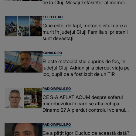
de la Cluj. Mesajul sfâșietor al mamei
sale: „Te iubim…”
KFETELE.RO
Cine este, de fapt, motociclistul care a
murit în județul Cluj! Familia și prietenii
sunt devastați
KANALD.RO
El este motociclistul cuprins de foc, în
județul Cluj. Adrian și-a pierdut viața pe
loc, după ce a fost izbit de un TIR
RADIOIMPULS.RO
CE S-A AFLAT ACUM despre şoferul
microbuzului în care se afla echipa
Dinamo 2? A pierdut controlul volanului,
iar IMPACTUL DEVASTATOR a dus la
moartea lui Constantin Covaciu: "Tot ce
RADIOIMPULS.RO
ai făcut pentru..."
Ce a pățit Igor Cuciuc de această dată?!