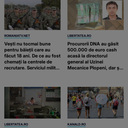
ROMANIATV.NET
LIBERTATEA.RO
Vești nu tocmai bune
Procurorii DNA au găsit
pentru băieții care au
500.000 de euro cash
făcut 18 ani. De ce au fost
acasă la directorul
chemați la centrele de
general al Uzinei
recrutare. Serviciul militar
Mecanice Plopeni, dar și
obligatoriu NU a fost
două ceasuri Patek
ANULAT în România!
Philippe și Rolex
LIBERTATEA.RO
KANALD.RO