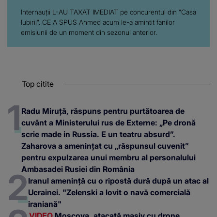
Internauții L-AU TAXAT IMEDIAT pe concurentul din "Casa
Iubirii". CE A SPUS Ahmed acum le-a amintit fanilor
emisiunii de un moment din sezonul anterior.
Top citite
Radu Miruță, răspuns pentru purtătoarea de
cuvânt a Ministerului rus de Externe: „Pe dronă
scrie made in Russia. E un teatru absurd”.
Zaharova a amenințat cu „răspunsul cuvenit”
pentru expulzarea unui membru al personalului
Ambasadei Rusiei din România
Iranul amenință cu o ripostă dură după un atac al
Ucrainei. "Zelenski a lovit o navă comercială
iraniană"
VIDEO
Moscova, atacată masiv cu drone