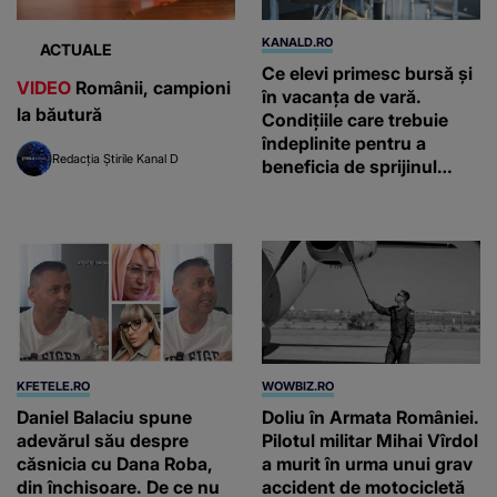
KANALD.RO
ACTUALE
Ce elevi primesc bursă și
VIDEO
Românii, campioni
în vacanța de vară.
la băutură
Condițiile care trebuie
îndeplinite pentru a
Redacția Știrile Kanal D
beneficia de sprijinul
financiar
KFETELE.RO
WOWBIZ.RO
Daniel Balaciu spune
Doliu în Armata României.
adevărul său despre
Pilotul militar Mihai Vîrdol
căsnicia cu Dana Roba,
a murit în urma unui grav
din închisoare. De ce nu
accident de motocicletă