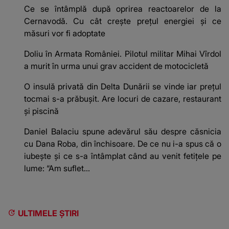
Ce se întâmplă după oprirea reactoarelor de la
Cernavodă. Cu cât crește prețul energiei și ce
măsuri vor fi adoptate
Doliu în Armata României. Pilotul militar Mihai Vîrdol
a murit în urma unui grav accident de motocicletă
O insulă privată din Delta Dunării se vinde iar prețul
tocmai s-a prăbușit. Are locuri de cazare, restaurant
și piscină
Daniel Balaciu spune adevărul său despre căsnicia
cu Dana Roba, din închisoare. De ce nu i-a spus că o
iubește și ce s-a întâmplat când au venit fetițele pe
lume: “Am suflet...
ULTIMELE ȘTIRI