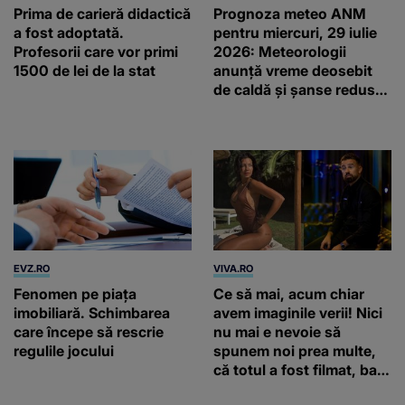
Prima de carieră didactică
Prognoza meteo ANM
a fost adoptată.
pentru miercuri, 29 iulie
Profesorii care vor primi
2026: Meteorologii
1500 de lei de la stat
anunță vreme deosebit
de caldă și șanse reduse
de precipitații
EVZ.RO
VIVA.RO
Fenomen pe piața
Ce să mai, acum chiar
imobiliară. Schimbarea
avem imaginile verii! Nici
care începe să rescrie
nu mai e nevoie să
regulile jocului
spunem noi prea multe,
că totul a fost filmat, ba
chiar artistul și-a întrebat