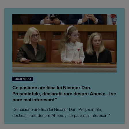
iubita dacă e adevărat! Și
da, frumoasa iubită a lui
Florin Ristei e...
DIGIFM.RO
Ce pasiune are fiica lui Nicușor Dan.
Președintele, declarații rare despre Aheea: „I se
pare mai interesant”
Ce pasiune are fiica lui Nicușor Dan. Președintele,
declarații rare despre Aheea: „I se pare mai interesant”