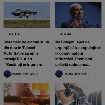
ACTUALE
ACTUALE
Sistemele de alarmă sună
Ilie Bolojan, apel de
din nou în Tulcea!
urgență către populație și
Autoritățile au emis
la consumatorii
mesaje RO-Alert:
industriali. Premierul
”Rămâneţi în interiorul
solicită reducerea
casei”
consumului de energie
Redacția Știrile Kanal D
Redacția Știrile Kanal D
după oprirea reactoarelor
de la Cernavodă: "Între
orele 20-23. Avem
deficit"