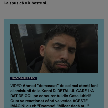
i-a spus că o iubește și
ce s-a întâmplat când au
venit fetițele pe lume:
“Am suflet mare. Eu am
ajutat-o.”
RADIOIMPULS.RO
VIDEO
Ahmed "demascat" de cei mai atenți fani
ai emisiunii de la Kanal D. DETALIUL CARE L-A
DAT DE GOL pe concurentul din Casa Iubirii!
Cum va reacționat când va vedea ACESTE
IMAGINI cu el: "Doamne! "Măcar dacă ar..."