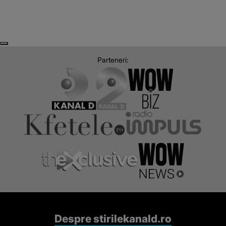
Next
Previous
Parteneri:
Despre stirilekanald.ro