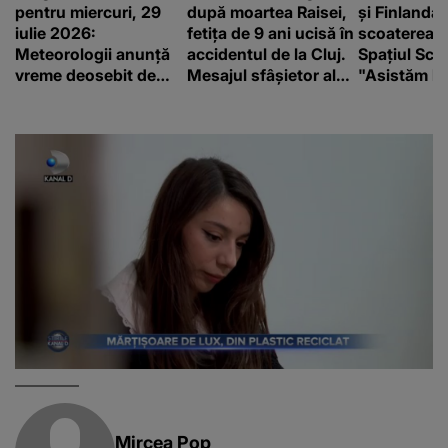
pentru miercuri, 29
după moartea Raisei,
și Finlanda 
iulie 2026:
fetița de 9 ani ucisă în
scoaterea S
Meteorologii anunță
accidentul de la Cluj.
Spațiul Sc
vreme deosebit de
Mesajul sfâșietor al
"Asistăm la
caldă și șanse reduse
mamei sale: „Te
catastrofă"
de precipitații
iubim…”
Mircea Pop