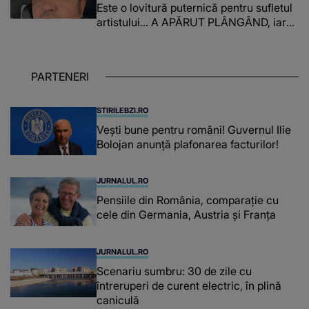
Este o lovitură puternică pentru sufletul
artistului... A APĂRUT PLÂNGÂND, iar
adevărul pe care l-a dezvăluit A FOST
PREA GREU DE DUS atât pentru el, cât
și pentru cei care au auzit: "Te voi..."
PARTENERI
STIRILEBZI.RO
Vești bune pentru români! Guvernul Ilie
Bolojan anunță plafonarea facturilor!
JURNALUL.RO
Pensiile din România, comparație cu
cele din Germania, Austria și Franța
JURNALUL.RO
Scenariu sumbru: 30 de zile cu
întreruperi de curent electric, în plină
caniculă