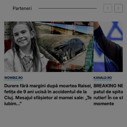
Parteneri
WOWBIZ.RO
KANALD.RO
Durere fără margini după moartea Raisei,
BREAKING NEWS
fetița de 9 ani ucisă în accidentul de la
patul de spital
Cluj. Mesajul sfâșietor al mamei sale: „Te
rutier! În ce sta
iubim…”
momente