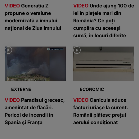
VIDEO
Generația Z
VIDEO
Unde ajung 100 de
propune o versiune
lei în piețele mari din
modernizată a imnului
România? Ce poți
național de Ziua Imnului
cumpăra cu aceeași
sumă, în locuri diferite
EXTERNE
ECONOMIC
VIDEO
Paradisul grecesc,
VIDEO
Canicula aduce
amenințat de flăcări.
facturi uriașe la curent.
Pericol de incendii in
Românii plătesc prețul
Spania și Franța
aerului condiționat