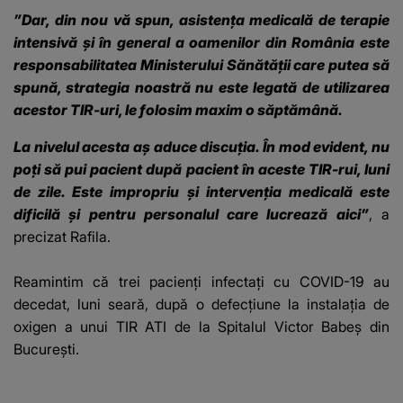
”Dar, din nou vă spun, asistenţa medicală de terapie
intensivă şi în general a oamenilor din România este
responsabilitatea Ministerului Sănătăţii care putea să
spună, strategia noastră nu este legată de utilizarea
acestor TIR-uri, le folosim maxim o săptămână.
La nivelul acesta aş aduce discuţia.
În mod evident, nu
poţi să pui pacient după pacient în aceste TIR-rui, luni
de zile.
Este impropriu şi intervenţia medicală este
dificilă şi pentru personalul care lucrează aici”
, a
precizat Rafila.
Reamintim că trei pacienţi infectați cu COVID-19 au
decedat, luni seară, după o defecţiune la instalaţia de
oxigen a unui TIR ATI de la Spitalul Victor Babeş din
Bucureşti.