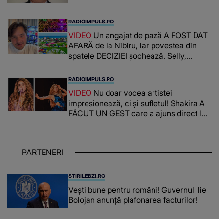
RADIOIMPULS.RO
VIDEO
Un angajat de pază A FOST DAT
AFARĂ de la Nibiru, iar povestea din
spatele DECIZIEI șochează. Selly,
surprins de întreaga situație... NU
CREDEA CĂ VA VEDEA AȘA CEVA: "Fix
RADIOIMPULS.RO
în fața unui..."
VIDEO
Nu doar vocea artistei
impresionează, ci și sufletul! Shakira A
FĂCUT UN GEST care a ajuns direct la
inimile publicului: "Există mulți copii
care trăiesc uitați și care au un potențial
uriaș așteptând să fie descătușat, doar
PARTENERI
așteptând oportunitatea
STIRILEBZI.RO
Vești bune pentru români! Guvernul Ilie
Bolojan anunță plafonarea facturilor!