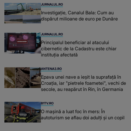
JURNALUL.RO
Investigație, Canalul Bala: Cum au
dispărut milioane de euro pe Dunăre
JURNALUL.RO
Principalul beneficiar al atacului
cibernetic de la Cadastru este chiar
instituţia afectată
ANTENA3.RO
Epava unei nave a ieșit la suprafață în
Croația, iar "pietrele foametei", vechi de
secole, au reapărut în Rin, în Germania
B1TV.RO
O maşină a luat foc în mers: În
autoturism se aflau doi adulți și un copil