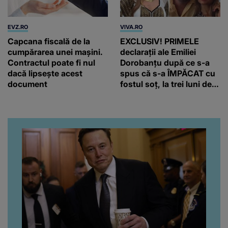
EVZ.RO
VIVA.RO
Capcana fiscală de la
EXCLUSIV! PRIMELE
cumpărarea unei mașini.
declarații ale Emiliei
Contractul poate fi nul
Dorobanțu după ce s-a
dacă lipsește acest
spus că s-a ÎMPĂCAT cu
document
fostul soț, la trei luni de
când au divorțat. Ce-a
putut să spună frumoasa
artistă i-a lăsat MASCĂ
pe toți. De data aceasta,
chiar a rupt tăcerea:
”Poate că aveam să ne
spunem, să ne...”