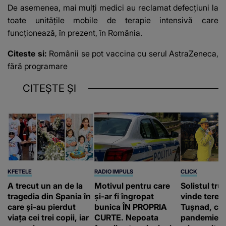
De asemenea, mai mulți medici au reclamat defecţiuni la
toate unitățile mobile de terapie intensivă care
funcţionează, în prezent, în România.
Citeste si:
Românii se pot vaccina cu serul AstraZeneca,
fără programare
CITEȘTE ȘI
KFETELE
RADIO IMPULS
CLICK
A trecut un an de la
Motivul pentru care
Solistul tru
tragedia din Spania în
și-ar fi îngropat
vinde terenu
care și-au pierdut
bunica ÎN PROPRIA
Tușnad, cu
viața cei trei copii, iar
CURTE. Nepoata
pandemie: „