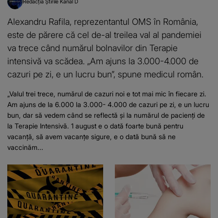
Redacția Știrile Kanal D
Alexandru Rafila, reprezentantul OMS în România,
este de părere că cel de-al treilea val al pandemiei
va trece când numărul bolnavilor din Terapie
intensivă va scădea. „Am ajuns la 3.000-4.000 de
cazuri pe zi, e un lucru bun”, spune medicul român.
„Valul trei trece, numărul de cazuri noi e tot mai mic în fiecare zi.
Am ajuns de la 6.000 la 3.000- 4.000 de cazuri pe zi, e un lucru
bun, dar să vedem când se reflectă și la numărul de pacienți de
la Terapie Intensivă. 1 august e o dată foarte bună pentru
vacanță, să avem vacanțe sigure, e o dată bună să ne
vaccinăm...