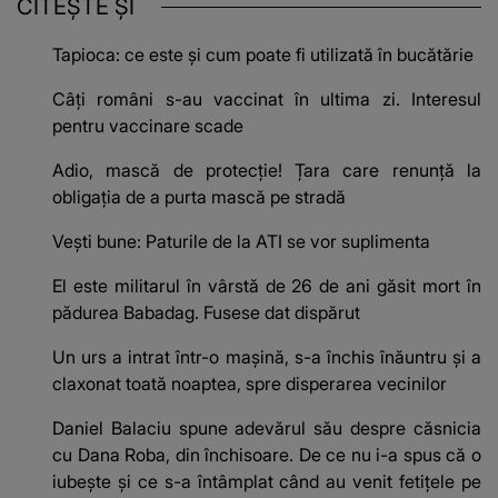
CITEȘTE ȘI
Tapioca: ce este și cum poate fi utilizată în bucătărie
Câți români s-au vaccinat în ultima zi. Interesul
pentru vaccinare scade
Adio, mască de protecție! Țara care renunță la
obligația de a purta mască pe stradă
Vești bune: Paturile de la ATI se vor suplimenta
El este militarul în vârstă de 26 de ani găsit mort în
pădurea Babadag. Fusese dat dispărut
Un urs a intrat într-o mașină, s-a închis înăuntru și a
claxonat toată noaptea, spre disperarea vecinilor
Daniel Balaciu spune adevărul său despre căsnicia
cu Dana Roba, din închisoare. De ce nu i-a spus că o
iubește și ce s-a întâmplat când au venit fetițele pe