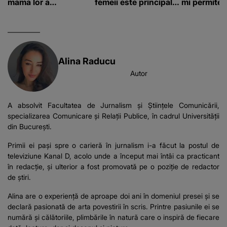
mama lor a…
femeii este principalul
mi permite 
suspect în cazul din
construiesc
Galați, iar DETALIUL
bani cere?
DESCOPERIT DE
ANCHETATORI a șocat
localnicii
Alina Raducu
Autor
A absolvit Facultatea de Jurnalism și Științele Comunicării,
specializarea Comunicare și Relații Publice, în cadrul Universității
din București.
Primii ei pași spre o carieră în jurnalism i-a făcut la postul de
televiziune Kanal D, acolo unde a început mai întâi ca practicant
în redacție, și ulterior a fost promovată pe o poziție de redactor
de știri.
Alina are o experiență de aproape doi ani în domeniul presei și se
declară pasionată de arta povestirii în scris. Printre pasiunile ei se
numără și călătoriile, plimbările în natură care o inspiră de fiecare