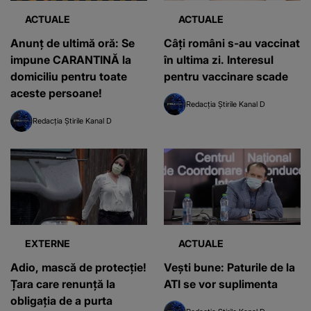
ACTUALE
ACTUALE
Anunţ de ultimă oră: Se
Câți români s-au vaccinat
impune CARANTINĂ la
în ultima zi. Interesul
domiciliu pentru toate
pentru vaccinare scade
aceste persoane!
Redacția Știrile Kanal D
Redacția Știrile Kanal D
EXTERNE
ACTUALE
Adio, mască de protecție!
Vești bune: Paturile de la
Țara care renunță la
ATI se vor suplimenta
obligația de a purta