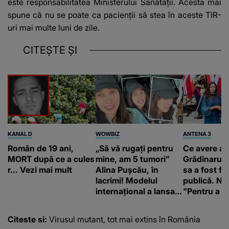
este responsabilitatea Ministerului Sănătăţii. Acesta mai
spune că nu se poate ca pacienții să stea în aceste TIR-
uri mai multe luni de zile.
CITEȘTE ȘI
KANAL D
WOWBIZ
ANTENA 3
Român de 19 ani,
„Să vă rugați pentru
Ce avere ar
MORT după ce a cules
mine, am 5 tumori”
Grădinaru. 
r... Vezi mai mult
Alina Pușcău, în
sa a fost fă
lacrimi! Modelul
publică. Ni
internațional a lansat
"Pentru a în
un apel, după ce a
orice specul
fost diagnosticată cu
Citeste si:
Virusul mutant, tot mai extins în România
o boală gravă