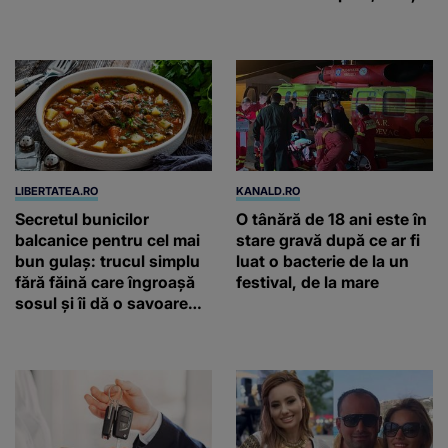
două ceasuri Patek
Philippe și Rolex
LIBERTATEA.RO
KANALD.RO
Secretul bunicilor
O tânără de 18 ani este în
balcanice pentru cel mai
stare gravă după ce ar fi
bun gulaș: trucul simplu
luat o bacterie de la un
fără făină care îngroașă
festival, de la mare
sosul și îi dă o savoare
unică