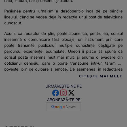
dată, lectura, dar și desenul și pictura.
Pasiunea pentru jurnalism a descoperit-o încă de pe băncile
liceului, când se vedea deja în redacția unui post de televiziune
cunoscut.
Acum, ca redactor de știri, poate spune că, pentru ea, scrisul
înseamnă o comunicare fără blocaje, un instrument prin care
poate transmite publicului multiple cunoștințe câștigate pe
parcursul experienței acumulate. Uneori îi place să spună că
scrisul poate însemna mult mai mult, și anume o evadare din
cotidianul cenușiu, care o poate transpune într-un tărâm de
poveste, plin de culoare și emoție. De asemenea, în redactarea
articolelor pentru stirilekanald.ro îi place să relateze mereu
CITEȘTE MAI MULT
adevărul și informațiile de actualitate.
URMĂREȘTE-NE PE
ABONEAZĂ-TE PE