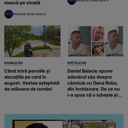
Redacția Știrile Kanal D
mască pe stradă
Redacția Știrile Kanal D
KANALD.RO
KFETELE.RO
Când intră pensiile și
Daniel Balaciu spune
alocațiile pe card în
adevărul său despre
august. Vestea așteptată
căsnicia cu Dana Roba,
de milioane de români
din închisoare. De ce nu
i-a spus că o iubește și
ce s-a întâmplat când au
venit fetițele pe lume:
“Am suflet mare. Eu am
ajutat-o.”