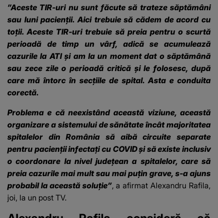
”Aceste TIR-uri nu sunt făcute să trateze săptămâni
sau luni pacienţii. Aici trebuie să cădem de acord cu
toţii.
Aceste TIR-uri trebuie să preia pentru o scurtă
perioadă de timp un vârf, adică se acumulează
cazurile la ATI şi am la un moment dat o săptămână
sau zece zile o perioadă critică şi le folosesc, după
care mă întorc în secţiile de spital. Asta e conduita
corectă.
Problema e că neexistând această viziune, această
organizare a sistemului de sănătate încât majoritatea
spitalelor din România să aibă circuite separate
pentru pacienţii infectaţi cu COVID şi să existe inclusiv
o coordonare la nivel judeţean a spitalelor, care să
preia cazurile mai mult sau mai puţin grave, s-a ajuns
probabil la această soluţie”
, a afirmat Alexandru Rafila,
joi, la un post TV.