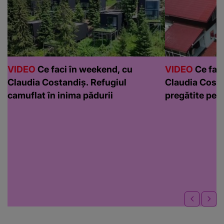
VIDEO
Ce faci în weekend, cu
VIDEO
Ce faci
Claudia Costandiș. Refugiul
Claudia Costa
camuflat în inima pădurii
pregătite pen