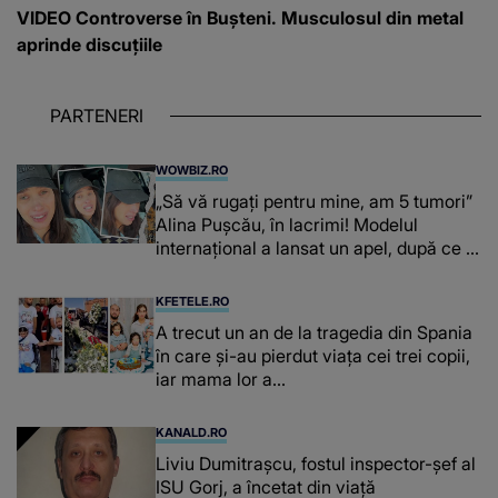
VIDEO Controverse în Bușteni. Musculosul din metal
aprinde discuțiile
PARTENERI
WOWBIZ.RO
„Să vă rugați pentru mine, am 5 tumori”
Alina Pușcău, în lacrimi! Modelul
internațional a lansat un apel, după ce a
fost diagnosticată cu o boală gravă
KFETELE.RO
A trecut un an de la tragedia din Spania
în care și-au pierdut viața cei trei copii,
iar mama lor a…
KANALD.RO
Liviu Dumitrașcu, fostul inspector-șef al
ISU Gorj, a încetat din viață