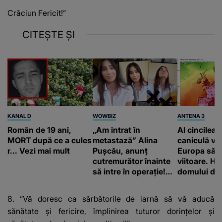
Crăciun Fericit!”
CITEȘTE ȘI
KANAL D
WOWBIZ
ANTENA 3
Român de 19 ani,
„Am intrat în
Al cincilea 
MORT după ce a cules
metastază” Alina
caniculă va
r... Vezi mai mult
Pușcău, anunț
Europa să
cutremurător înainte
viitoare. H
să intre în operație!
domului de 
Vedeta a transmis un
care va adu
mesaj emoționant
42 de grade
8. ”Vă doresc ca sărbătorile de iarnă să vă aducă
fanilor
sănătate şi fericire, împlinirea tuturor dorinţelor şi