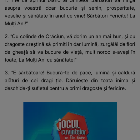
1. ”Fie ca spiritul blând al Sfintelor Sărbători să ningă
asupra voastră doar bucurie şi senin, prosperitate,
veselie şi sănătate în anul ce vine! Sărbători Fericite! La
Mulţi Ani!”
2. ”Cu colinde de Crăciun, vă dorim un an mai bun, și cu
dragoste creștină să primiți în dar lumină, zurgălăi de flori
de gheață să va bucure de viață, mult noroc s-aveși în
toate, La Mulți Ani cu sănătate!”
3. ”E sărbătoare! Bucură-te de pace, lumină și caldură
alături de cei dragi ție. Dăruiește din toata inima și
deschide-ți sufletul pentru a primi dragoste și fericire.