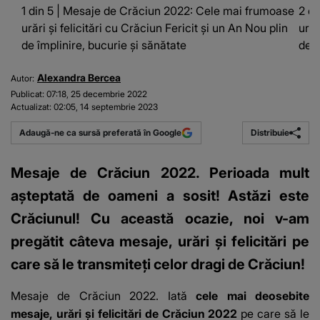
1 din 5 | Mesaje de Crăciun 2022: Cele mai frumoase
2 d
urări şi felicitări cu Crăciun Fericit și un An Nou plin
urăr
de împlinire, bucurie și sănătate
de î
Alexandra Bercea
Autor:
Publicat:
07:18, 25 decembrie 2022
Actualizat:
02:05, 14 septembrie 2023
Distribuie
Adaugă-ne ca sursă preferată în Google
Mesaje de Crăciun 2022. Perioada mult
așteptată de oameni a sosit! Astăzi este
Crăciunul! Cu această ocazie, noi v-am
pregătit câteva mesaje, urări și felicitări pe
care să le transmiteți celor dragi de Crăciun!
Mesaje de Crăciun 2022
. Iată
cele mai deosebite
mesaje, urări și felicitări de Crăciun 2022
pe care să le