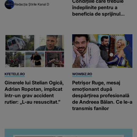
Condițiile care trebuie
Redacția Știrile Kanal D
îndeplinite pentru a
beneficia de sprijinul
financiar
KFETELE.RO
WOWBIZ.RO
Ginerele lui Stelian Ogică,
Petrișor Ruge, mesaj
Adrian Ropotan, implicat
emoționant după
într-un grav accident
despărțirea profesională
rutier: „L-au resuscitat.”
de Andreea Bălan. Ce le-a
transmis fanilor