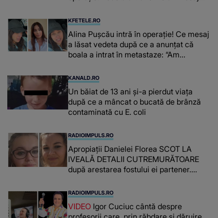
emoționant fanilor
KFETELE.RO
Alina Pușcău intră în operație! Ce mesaj
a lăsat vedeta după ce a anunțat că
boala a intrat în metastaze: “Am
cancer!”
KANALD.RO
Un băiat de 13 ani și-a pierdut viața
după ce a mâncat o bucată de brânză
contaminată cu E. coli
RADIOIMPULS.RO
Apropiații Danielei Florea SCOT LA
IVEALĂ DETALII CUTREMURĂTOARE
după arestarea fostului ei partener.
PRIN CE A FOST NEVOITĂ să treacă
românca ucisă în Italia și ascunsă în
RADIOIMPULS.RO
lada unui pat: " Îmi pare rău că nu am
VIDEO
Igor Cuciuc cântă despre
reușit să fac mai mult pentru ea și..."
profesorii care, prin răbdare și dăruire,