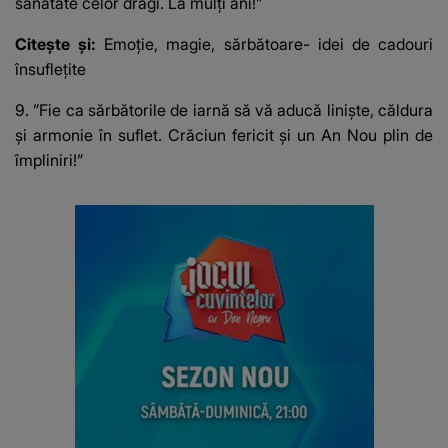
sănătate celor dragi. La mulţi ani!”
Citește și:
Emoție, magie, sărbătoare- idei de cadouri
însuflețite
9. ”Fie ca sărbătorile de iarnă să vă aducă linişte, căldura
şi armonie în suflet. Crăciun fericit şi un An Nou plin de
împliniri!”