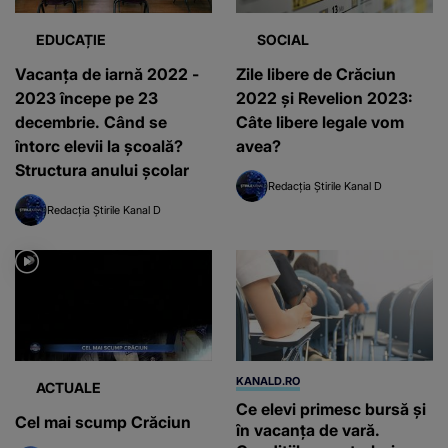
EDUCAȚIE
SOCIAL
Vacanţa de iarnă 2022 -
Zile libere de Crăciun
2023 începe pe 23
2022 și Revelion 2023:
decembrie. Când se
Câte libere legale vom
întorc elevii la școală?
avea?
Structura anului școlar
Redacția Știrile Kanal D
Redacția Știrile Kanal D
KANALD.RO
ACTUALE
Ce elevi primesc bursă și
Cel mai scump Crăciun
în vacanța de vară.