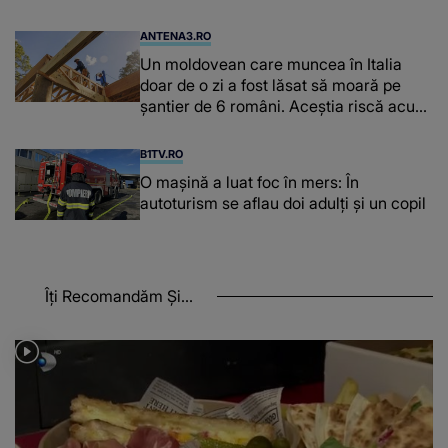
ANTENA3.RO
Un moldovean care muncea în Italia
doar de o zi a fost lăsat să moară pe
şantier de 6 români. Aceștia riscă acum
închisoarea
B1TV.RO
O maşină a luat foc în mers: În
autoturism se aflau doi adulți și un copil
Îți Recomandăm Și...