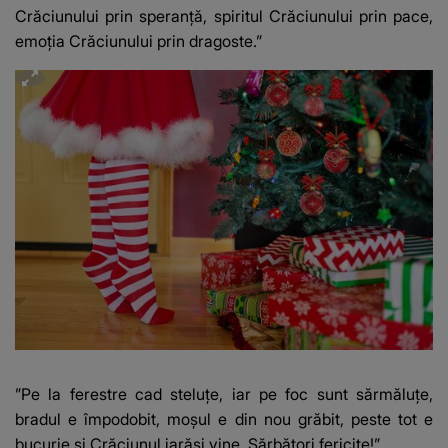
Crăciunului prin speranță, spiritul Crăciunului prin pace,
emoția Crăciunului prin dragoste.”
”Pe la ferestre cad steluțe, iar pe foc sunt sărmăluțe,
bradul e împodobit, moșul e din nou grăbit, peste tot e
bucurie și Crăciunul iarăși vine. Sărbători fericite!”