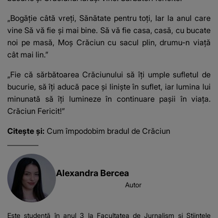
„Bogăţie câtă vreţi, Sănătate pentru toţi, Iar la anul care
vine Să vă fie şi mai bine. Să vă fie casa, casă, cu bucate
noi pe masă, Moş Crăciun cu sacul plin, drumu-n viaţă
cât mai lin.”
„Fie că sărbătoarea Crăciunului să îţi umple sufletul de
bucurie, să îţi aducă pace şi linişte în suflet, iar lumina lui
minunată să îţi lumineze în continuare paşii în viaţa.
Crăciun Fericit!”
Citește și:
Cum împodobim bradul de Crăciun
Alexandra Bercea
Autor
Este studentă în anul 3 la Facultatea de Jurnalism și Științele