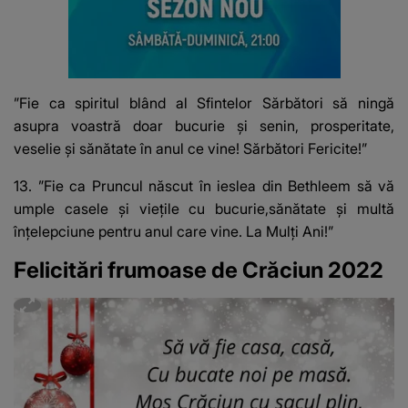
”Fie ca spiritul blând al Sfintelor Sărbători să ningă
asupra voastră doar bucurie şi senin, prosperitate,
veselie şi sănătate în anul ce vine! Sărbători Fericite!”
13. ”Fie ca Pruncul născut în ieslea din Bethleem să vă
umple casele şi vieţile cu bucurie,sănătate şi multă
înţelepciune pentru anul care vine. La Mulți Ani!”
Felicitări frumoase de Crăciun 2022