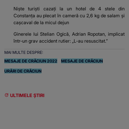
Niște turiști cazați la un hotel de 4 stele din
Constanța au plecat în cameră cu 2,6 kg de salam și
cașcaval de la micul dejun
Ginerele lui Stelian Ogică, Adrian Ropotan, implicat
într-un grav accident rutier: „L-au resuscitat.”
MAI MULTE DESPRE:
MESAJE DE CRĂCIUN 2022
MESAJE DE CRĂCIUN
URĂRI DE CRĂCIUN
ULTIMELE ȘTIRI