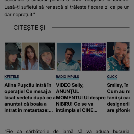
Lasă-ți sufletul să renască și trăiește fiecare zi ca pe un
dar neprețuit.”
CITEȘTE ȘI
KFETELE
RADIO IMPULS
CLICK
Alina Pușcău intră în
VIDEO Selly,
Smiley, în „
operație! Ce mesaj a
ANUNȚUL
Cum au rea
lăsat vedeta după ce a
MOMENTULUI despre
fanii și care
anunțat că boala a
NIBIRU! Ce se va
designerilo
intrat în metastaze:
întâmpla și CINE
are șifonieru
“Am cancer!”
SUNT CEI VIZAȚI de
comun cu n
această situație: "Îmi
sa!”
e ciudă că..."
”Fie ca sărbătorile de iarnă să vă aduca bucuria