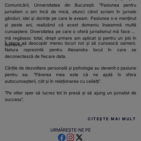
Comunicării, Universitatea din București. ”Pasiunea pentru
jurnalism o am încă de mică, atunci când scriam în jurnale
gânduri, idei și dorințe pe care le aveam. Pasiunea s-a menținut
și peste ani, realizând că acest domeniu înseamnă multă
cunoaștere. Diversitatea pe care o oferă jurnalismul mă face să
mă regăsesc total, drept urmare am aplicat și pentru un job în
Îi place să descopăr mereu locuri noi și să cunoască oameni.
domeniu”.
Natura reprezintă pentru Alexandra locul în care se
deconectează de fiecare data.
Cărțile de dezvoltare personală și psihologie au devenit o pasiune
pentru ea: ”Părerea mea este că ne ajută în sfera
autocunoașterii, cât și în relaționarea cu ceilalți”.
”Pe viitor sper să lucrez tot în presă și să ajung un jurnalist de
success”.
CITEȘTE MAI MULT
URMĂREȘTE-NE PE