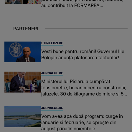
au contribuit la FORMAREA
OAMENILOR DE ASTĂZI. Ce spune
despre dascălii care lasă amprente
puternice ÎN SUFLETELE ELEVILOR,
PARTENERI
chiar și după trecerea anilor: "De
fiecare dată când..."
STIRILEBZI.RO
Vești bune pentru români! Guvernul Ilie
Bolojan anunță plafonarea facturilor!
JURNALUL.RO
Ministerul lui Pîslaru a cumpărat
tensiometre, bocanci pentru construcții,
jaluzele, 30 de kilograme de miere și 50
de kilograme de cafea
JURNALUL.RO
Vom avea apă după program: curge în
ianuarie și februarie, se oprește din
august până în noiembrie