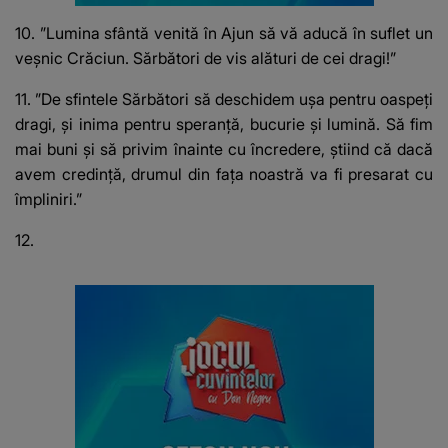
10. ”Lumina sfântă venită în Ajun să vă aducă în suflet un
veşnic Crăciun. Sărbători de vis alături de cei dragi!”
11. ”De sfintele Sărbători să deschidem uşa pentru oaspeţi
dragi, şi inima pentru speranţă, bucurie şi lumină. Să fim
mai buni şi să privim înainte cu încredere, ştiind că dacă
avem credinţă, drumul din faţa noastră va fi presarat cu
împliniri.”
12.