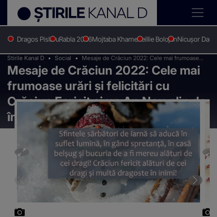
Dragos Pislaru
Rabla 2026
Mojtaba Khamenei
Ilie Bolojan
Nicușor Dan
Stirile Kanal D
Social
Mesaje de Crăciun 2022: Cele mai frumoase
Mesaje de Crăciun 2022: Cele mai
urări şi felicitări cu Crăciun Fericit și un An Nou
plin de împlinire, bucurie și sănătate
frumoase urări şi felicitări cu
Crăciun Fericit și un An Nou plin de
împlinire, bucurie și sănătate