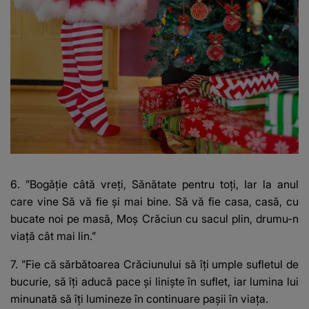
6. ”Bogăţie câtă vreţi, Sănătate pentru toţi, Iar la anul
care vine Să vă fie şi mai bine. Să vă fie casa, casă, cu
bucate noi pe masă, Moş Crăciun cu sacul plin, drumu-n
viaţă cât mai lin.”
7. ”Fie că sărbătoarea Crăciunului să îţi umple sufletul de
bucurie, să îţi aducă pace şi linişte în suflet, iar lumina lui
minunată să îţi lumineze în continuare paşii în viaţa.