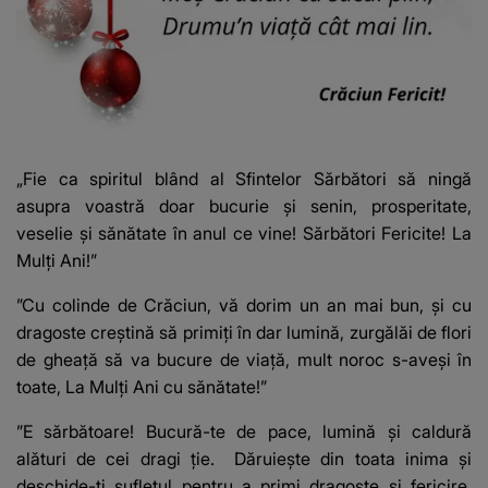
„Fie ca spiritul blând al Sfintelor Sărbători să ningă
asupra voastră doar bucurie şi senin, prosperitate,
veselie şi sănătate în anul ce vine! Sărbători Fericite! La
Mulţi Ani!”
”Cu colinde de Crăciun, vă dorim un an mai bun, și cu
dragoste creștină să primiți în dar lumină, zurgălăi de flori
de gheață să va bucure de viață, mult noroc s-aveși în
toate, La Mulți Ani cu sănătate!”
”E sărbătoare! Bucură-te de pace, lumină și caldură
alături de cei dragi ție. Dăruiește din toata inima și
deschide-ți sufletul pentru a primi dragoste și fericire.