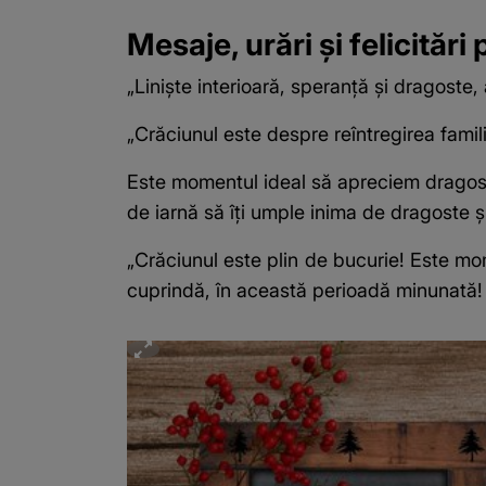
Mesaje, urări și felicităr
„Liniște interioară, speranță și dragoste,
„Crăciunul este despre reîntregirea familie
Este momentul ideal să apreciem dragoste
de iarnă să îți umple inima de dragoste ș
„Crăciunul este plin de bucurie! Este mo
cuprindă, în această perioadă minunată! S