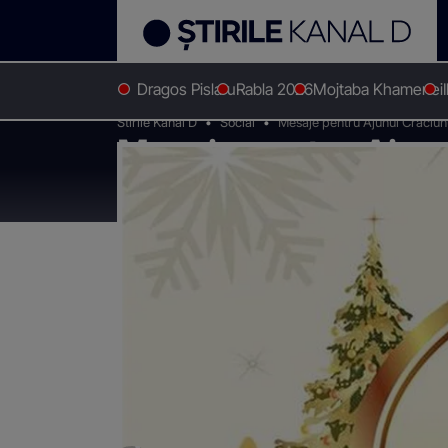
Dragos Pislaru
Rabla 2026
Mojtaba Khamenei
Stirile Kanal D
Social
Mesaje pentru Ajunul Crăciunu
Mesaje pentru Ajunul
frumoase pentru se