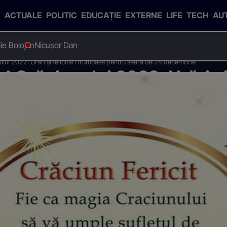
ACTUALE
POLITIC
EDUCAȚIE
EXTERNE
LIFE
TECH
AU
Ilie Bolojan
Nicușor Dan
lui 2022: Urări și felicitări frumoase pentru seara de 24 decembrie
 Crăciunului 2022: Urări și 
ara de 24 decembrie