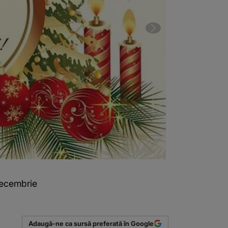
 decembrie
2 din 6 | Mesa
(Sursa foto: P
Adaugă-ne ca sursă preferată în Google