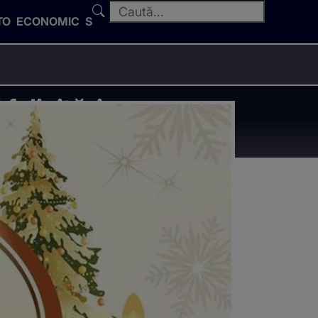
TO
ECONOMIC
SPORT
felicitări