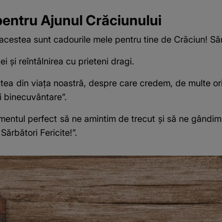
i pentru Ajunul Crăciunului
 acestea sunt cadourile mele pentru tine de Crăciun! Sărb
i și reîntâlnirea cu prieteni dragi.
a din viața noastră, despre care credem, de multe ori,
i binecuvântare”.
mentul perfect să ne amintim de trecut și să ne gândim l
ărbători Fericite!”.