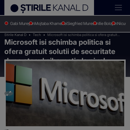
Gabi Mureșan
Mojtaba Khamenei
Siegfried Muresan
Ilie Bolojan
Nicușo
Stirile Kanal D
Tech
Microsoft isi schimba politica si ofera gratuit
Microsoft isi schimba politica si
solutii de securitate dupa atacul cibernetic la
nivel mondial
ofera gratuit solutii de securitate
dupa atacul cibernetic la nivel
mondial