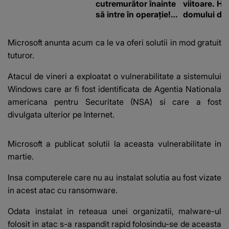
cutremurător înainte
viitoare. H
să intre în operație!
domului de 
Vedeta a transmis un
care va adu
mesaj emoționant
42 de grade
Microsoft anunta acum ca le va oferi solutii in mod gratuit
fanilor
tuturor.
Atacul de vineri a exploatat o vulnerabilitate a sistemului
Windows care ar fi fost identificata de Agentia Nationala
americana pentru Securitate (NSA) si care a fost
divulgata ulterior pe Internet.
Microsoft a publicat solutii la aceasta vulnerabilitate in
martie.
Insa computerele care nu au instalat solutia au fost vizate
in acest atac cu ransomware.
Odata instalat in reteaua unei organizatii, malware-ul
folosit in atac s-a raspandit rapid folosindu-se de aceasta