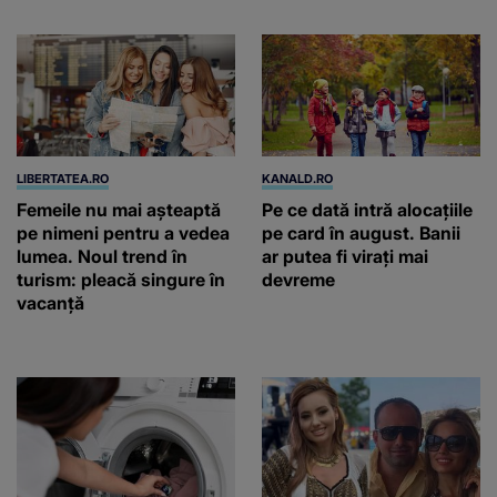
LIBERTATEA.RO
KANALD.RO
Femeile nu mai așteaptă
Pe ce dată intră alocațiile
pe nimeni pentru a vedea
pe card în august. Banii
lumea. Noul trend în
ar putea fi virați mai
turism: pleacă singure în
devreme
vacanță