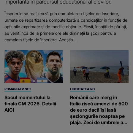
importantă în parcursul educațional al elevilor.
Înscrierile se realizează prin completarea fișelor de înscriere,
urmate de repartizarea computerizată a candidaților în funcție de
opțiunile exprimate și de mediile obținute. Elevii, însoțiți de părinți,
au venit încă de la primele ore ale dimineții la școli pentru a
completa fișele de înscriere. Aceștia...
ROMANIATV.NET
LIBERTATEA.RO
Şocul momentului la
Românii care merg în
finala CM 2026. Detalii
Italia riscă amenzi de 500
AICI
de euro dacă își lasă
șezlongurile noaptea pe
plajă. Zeci de umbrele au
fost deja ridicate