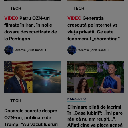
TECH
TECH
VIDEO
Patru OZN-uri
VIDEO
Generația
filmate în Iran, în noile
crescută pe internet vs
dosare desecretizate de
viața privată. Ce este
la Pentagon
fenomenul „sharenting”
Redacția Știrile Kanal D
Redacția Știrile Kanal D
KANALD.RO
TECH
Eliminare plină de lacrimi
Dosarele secrete despre
în „Casa iubirii”: „Îmi pare
OZN-uri, publicate de
rău că nu am reușit...”.
Trump. "Au văzut lucruri
Aflați cine va pleca acasă