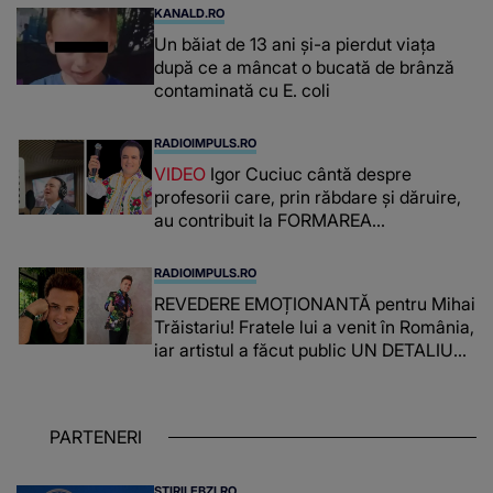
KANALD.RO
Un băiat de 13 ani și-a pierdut viața
după ce a mâncat o bucată de brânză
contaminată cu E. coli
RADIOIMPULS.RO
VIDEO
Igor Cuciuc cântă despre
profesorii care, prin răbdare și dăruire,
au contribuit la FORMAREA
OAMENILOR DE ASTĂZI. Ce spune
despre dascălii care lasă amprente
RADIOIMPULS.RO
puternice ÎN SUFLETELE ELEVILOR,
REVEDERE EMOȚIONANTĂ pentru Mihai
chiar și după trecerea anilor: "De
Trăistariu! Fratele lui a venit în România,
fiecare dată când..."
iar artistul a făcut public UN DETALIU
NEAȘTEPTAT: "Nu știu ce să-i zic. Voi
ce spuneți ? Să se..."
PARTENERI
STIRILEBZI.RO