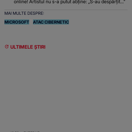
online! Artistul nu s-a putut abține: „S-au despărțit...”
MAI MULTE DESPRE:
MICROSOFT
ATAC CIBERNETIC
ULTIMELE ȘTIRI