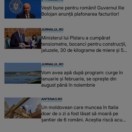
Vești bune pentru români! Guvernul Ilie
Bolojan anunță plafonarea facturilor!
JURNALUL.RO
Ministerul lui Pîslaru a cumpărat
tensiometre, bocanci pentru construcții,
jaluzele, 30 de kilograme de miere și 50
de kilograme de cafea
JURNALUL.RO
Vom avea apă după program: curge în
ianuarie și februarie, se oprește din
august până în noiembrie
ANTENA3.RO
Un moldovean care muncea în Italia
doar de o zi a fost lăsat să moară pe
şantier de 6 români. Aceștia riscă acum
închisoarea