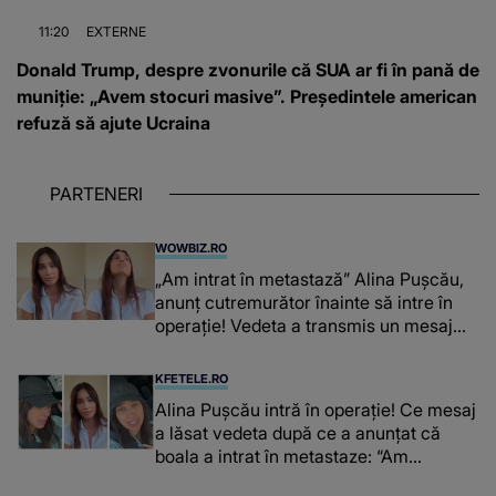
11:20
EXTERNE
Donald Trump, despre zvonurile că SUA ar fi în pană de
muniție: „Avem stocuri masive”. Președintele american
refuză să ajute Ucraina
PARTENERI
WOWBIZ.RO
„Am intrat în metastază” Alina Pușcău,
anunț cutremurător înainte să intre în
operație! Vedeta a transmis un mesaj
emoționant fanilor
KFETELE.RO
Alina Pușcău intră în operație! Ce mesaj
a lăsat vedeta după ce a anunțat că
boala a intrat în metastaze: “Am
cancer!”