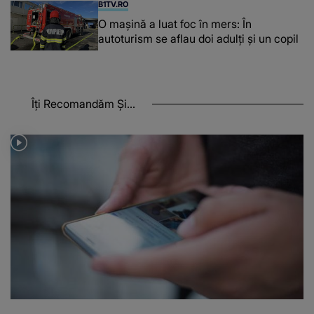
B1TV.RO
O maşină a luat foc în mers: În
autoturism se aflau doi adulți și un copil
Îți Recomandăm Și...