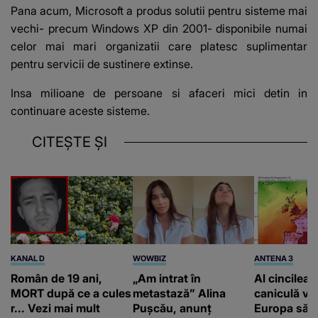
Pana acum, Microsoft a produs solutii pentru sisteme mai
vechi- precum Windows XP din 2001- disponibile numai
celor mai mari organizatii care platesc suplimentar
pentru servicii de sustinere extinse.
Insa milioane de persoane si afaceri mici detin in
continuare aceste sisteme.
CITEȘTE ȘI
KANAL D
WOWBIZ
ANTENA 3
Român de 19 ani,
„Am intrat în
Al cincilea 
MORT după ce a cules
metastază” Alina
caniculă va
r... Vezi mai mult
Pușcău, anunț
Europa să