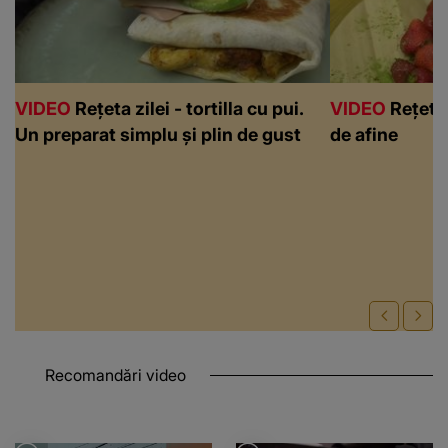
VIDEO
Rețeta zilei - tortilla cu pui.
VIDEO
Rețeta 
Un preparat simplu și plin de gust
de afine
Recomandări video