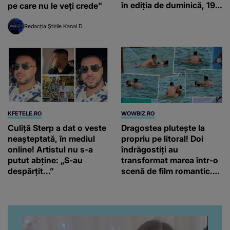
în ediția de duminică, 19
pe care nu le veți crede"
iulie, de la orele 16:00 și
19:00, doar la Kanal D
Redacția Știrile Kanal D
KFETELE.RO
WOWBIZ.RO
Culiță Sterp a dat o veste
Dragostea plutește la
neașteptată, în mediul
propriu pe litoral! Doi
online! Artistul nu s-a
îndrăgostiți au
putut abține: „S-au
transformat marea într-o
despărțit...”
scenă de film romantic.
Turiștii prezenți s-au uitat
de două ori