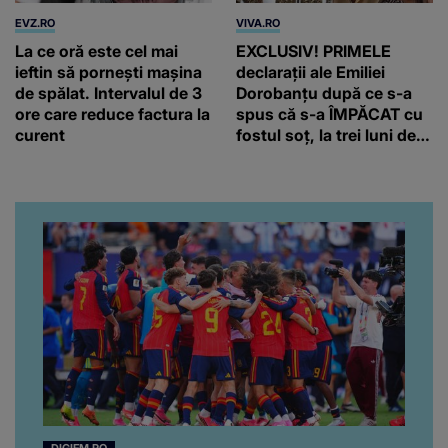
EVZ.RO
VIVA.RO
La ce oră este cel mai
EXCLUSIV! PRIMELE
ieftin să pornești mașina
declarații ale Emiliei
de spălat. Intervalul de 3
Dorobanțu după ce s-a
ore care reduce factura la
spus că s-a ÎMPĂCAT cu
curent
fostul soț, la trei luni de
când au divorțat. Ce-a
putut să spună frumoasa
artistă i-a lăsat MASCĂ
pe toți. De data aceasta,
chiar a rupt tăcerea:
”Poate că aveam să ne
spunem, să ne...”