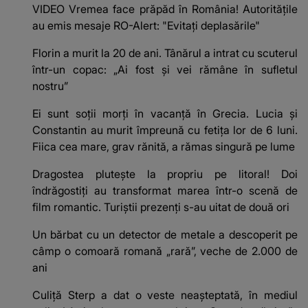
VIDEO Vremea face prăpăd în România! Autoritățile
au emis mesaje RO-Alert: "Evitați deplasările"
Florin a murit la 20 de ani. Tânărul a intrat cu scuterul
într-un copac: „Ai fost și vei rămâne în sufletul
nostru”
Ei sunt soții morți în vacanță în Grecia. Lucia și
Constantin au murit împreună cu fetița lor de 6 luni.
Fiica cea mare, grav rănită, a rămas singură pe lume
Dragostea plutește la propriu pe litoral! Doi
îndrăgostiți au transformat marea într-o scenă de
film romantic. Turiștii prezenți s-au uitat de două ori
Un bărbat cu un detector de metale a descoperit pe
câmp o comoară romană „rară”, veche de 2.000 de
ani
Culiță Sterp a dat o veste neașteptată, în mediul