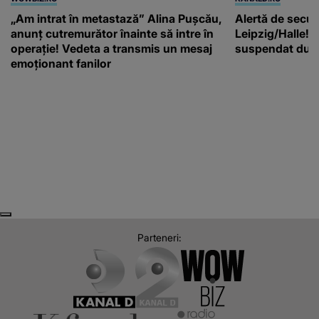
„Am intrat în metastază” Alina Pușcău,
Alertă de secur
anunț cutremurător înainte să intre în
Leipzig/Halle! T
operație! Vedeta a transmis un mesaj
suspendat după
emoționant fanilor
Next
Previous
Parteneri: