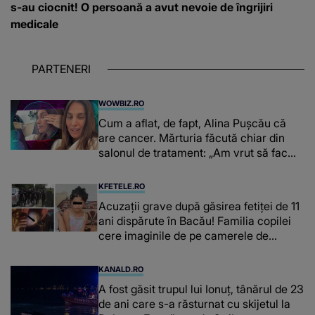
s-au ciocnit! O persoană a avut nevoie de îngrijiri
medicale
PARTENERI
WOWBIZ.RO
Cum a aflat, de fapt, Alina Pușcău că
are cancer. Mărturia făcută chiar din
salonul de tratament: „Am vrut să fac
niște genuflexiuni și a început să mă
înțepe sânul”
KFETELE.RO
Acuzații grave după găsirea fetiței de 11
ani dispărute în Bacău! Familia copilei
cere imaginile de pe camerele de
supraveghere: „Nu s-a mai dus sora
mea...”
KANALD.RO
A fost găsit trupul lui Ionuț, tânărul de 23
de ani care s-a răsturnat cu skijetul la