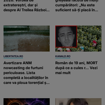
2026. Vorbea de
greșeala făcută de mulți
extratereștri, dar și
cumpărători: „Nu este
despre Al Treilea Război
suficient să-ți placă în
Mondial. Cât de departe
primul minut”
ar ajunge și AI-ul!
LIBERTATEA.RO
KANALD.RO
Avertizare ANM
Român de 19 ani, MORT
nowcasting de furtuni
după ce a cules r... Vezi
periculoase. Lista
mai mult
completă a localităților în
care va ploua torențial și
cu grindină