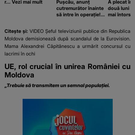
r... Vezi mai mult
Pușcău, anunț
A plecat în
cutremurător înainte
două luni și
să intre în operație!
mai întors
Vedeta a transmis un
mesaj emoționant
Citește și:
VIDEO Șeful televiziunii publice din Republica
fanilor
Moldova demisionează după scandalul de la Eurovision.
Mama Alexandrei Căpitănescu a urmărit concursul cu
lacrimi în ochi
UE, rol crucial în unirea României cu
Moldova
„Trebuie să transmitem un semnal populației.