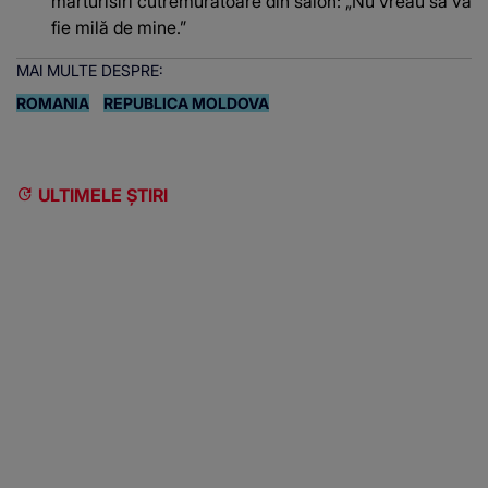
mărturisiri cutremurătoare din salon: „Nu vreau să vă
fie milă de mine.”
MAI MULTE DESPRE:
ROMANIA
REPUBLICA MOLDOVA
ULTIMELE ȘTIRI