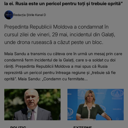
la ei. Rusia este un pericol pentru toţi şi trebuie oprită”
Redacția Știrile Kanal D
Președinta Republicii Moldova a condamnat în
cursul zilei de vineri, 29 mai, incidentul din Galați,
unde drona rusească a căzut peste un bloc.
Maia Sandu a transmis cu câteva ore în urmă un mesaj prin care
condamnă ferm incidentul de la Galați, care s-a soldat cu doi
răniți. Președinta Republicii Moldova a mai spus că Rusia
reprezintă un pericol pentru întreaga regiune și „trebuie să fie
oprită”. Maia Sandu: „Condamn cu fermitate...
POLITIC
EXTERNE