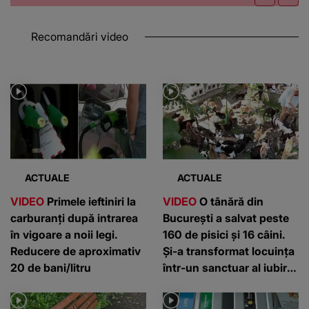
Recomandări video
ACTUALE
ACTUALE
VIDEO
Primele ieftiniri la
VIDEO
O tânără din
carburanți după intrarea
București a salvat peste
în vigoare a noii legi.
160 de pisici și 16 câini.
Reducere de aproximativ
Și-a transformat locuința
20 de bani/litru
într-un sanctuar al iubirii
pentru animale