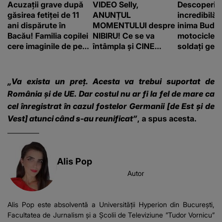
Acuzații grave după
VIDEO Selly,
Descoperir
găsirea fetiței de 11
ANUNȚUL
incredibilă 
ani dispărute în
MOMENTULUI despre
inima Budap
Bacău! Familia copilei
NIBIRU! Ce se va
motocicletă
cere imaginile de pe
întâmpla și CINE
soldați ger
camerele de
SUNT CEI VIZAȚI de
fost găsiți 
supraveghere: „Nu s-
această situație: "Îmi
a mai dus sora mea...”
e ciudă că..."
„Va exista un preț. Acesta va trebui suportat de
România și de UE. Dar costul nu ar fi la fel de mare ca
cel înregistrat în cazul fostelor Germanii [de Est și de
Vest] atunci când s-au reunificat”
, a spus acesta.
Alis Pop
Autor
Alis Pop este absolventă a Universității Hyperion din București,
Facultatea de Jurnalism și a Școlii de Televiziune ”Tudor Vornicu”