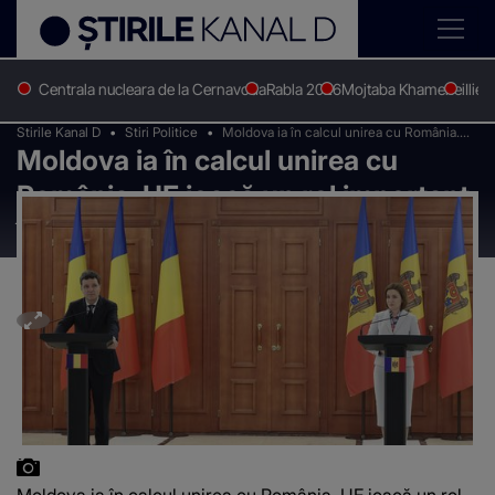
Centrala nucleara de la Cernavoda
Rabla 2026
Mojtaba Khamenei
Ilie 
Stirile Kanal D
Stiri Politice
Moldova ia în calcul unirea cu România.
Moldova ia în calcul unirea cu
UE joacă un rol important în planul celor
de la Chișinău
România. UE joacă un rol important
în planul celor de la Chișinău