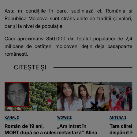
Asta în condițiile în care, subliniază el, România și
Republica Moldova sunt strâns unite de tradiții și valori,
dar și la nivel de populație.
Căci aproximativ 850.000 din totalul populației de 2,4
milioane de cetățeni moldoveni dețin deja pașapoarte
românești.
CITEȘTE ȘI
KANAL D
WOWBIZ
ANTENA 3
Român de 19 ani,
„Am intrat în
Țara căreia 
MORT după ce a cules
metastază” Alina
dispărut Pr