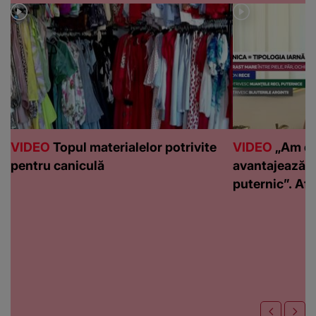
VIDEO
Topul materialelor potrivite
VIDEO
„Am de
pentru caniculă
avantajează c
puternic”. Află