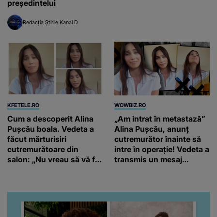
președintelui
Redacția Știrile Kanal D
KFETELE.RO
WOWBIZ.RO
Cum a descoperit Alina
„Am intrat în metastază”
Pușcău boala. Vedeta a
Alina Pușcău, anunț
făcut mărturisiri
cutremurător înainte să
cutremurătoare din
intre în operație! Vedeta a
salon: „Nu vreau să vă fie
transmis un mesaj
milă de mine.”
emoționant fanilor