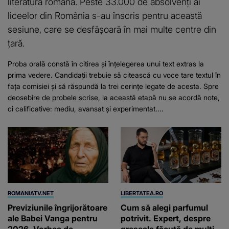
literatura română. Peste 33.000 de absolvenți ai
liceelor din România s-au înscris pentru această
sesiune, care se desfășoară în mai multe centre din
țară.
Proba orală constă în citirea și înțelegerea unui text extras la
prima vedere. Candidații trebuie să citească cu voce tare textul în
fața comisiei și să răspundă la trei cerințe legate de acesta. Spre
deosebire de probele scrise, la această etapă nu se acordă note,
ci calificative: mediu, avansat și experimentat....
ROMANIATV.NET
LIBERTATEA.RO
Previziunile îngrijorătoare
Cum să alegi parfumul
ale Babei Vanga pentru
potrivit. Expert, despre