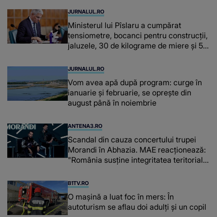
JURNALUL.RO
Ministerul lui Pîslaru a cumpărat
tensiometre, bocanci pentru construcții,
jaluzele, 30 de kilograme de miere și 50
de kilograme de cafea
JURNALUL.RO
Vom avea apă după program: curge în
ianuarie și februarie, se oprește din
august până în noiembrie
ANTENA3.RO
Scandal din cauza concertului trupei
Morandi în Abhazia. MAE reacționează:
"România susține integritatea teritorială
a Georgiei"
B1TV.RO
O maşină a luat foc în mers: În
autoturism se aflau doi adulți și un copil