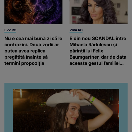
EVZ.RO
VIVA.RO
Nu e cea mai bună zi să le
E din nou SCANDAL între
contrazici. Două zodii ar
Mihaela Rădulescu și
putea avea replica
părinții lui Felix
pregătită înainte să
Baumgartner, dar de data
termini propoziția
aceasta gestul familiei
regretatului ei iubit a
înfuriat-o pe vedeta
noastră! Fostei
prezentatoare nici că-i
vine să creadă că s-a
ajuns până aici, dar e
adevărat, au făcut-o și pe
asta! Și ce a ieșit la iveală
ar fi prea mult pentru
oricine: "Cu… mine, fata
româncă...”