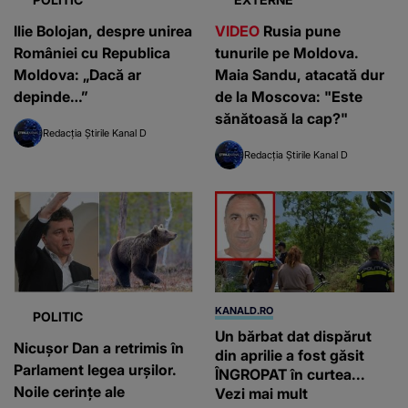
Ilie Bolojan, despre unirea
VIDEO
Rusia pune
României cu Republica
tunurile pe Moldova.
Moldova: „Dacă ar
Maia Sandu, atacată dur
depinde…”
de la Moscova: "Este
sănătoasă la cap?"
Redacția Știrile Kanal D
Redacția Știrile Kanal D
KANALD.RO
POLITIC
Un bărbat dat dispărut
Nicușor Dan a retrimis în
din aprilie a fost găsit
Parlament legea urșilor.
ÎNGROPAT în curtea...
Noile cerințe ale
Vezi mai mult