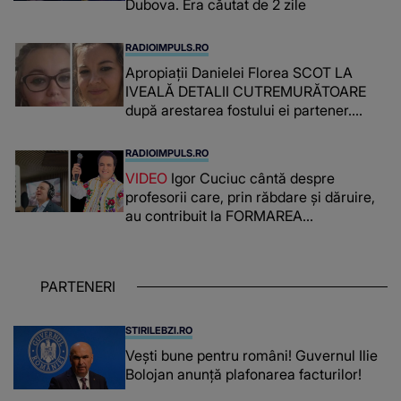
Dubova. Era căutat de 2 zile
RADIOIMPULS.RO
Apropiații Danielei Florea SCOT LA
IVEALĂ DETALII CUTREMURĂTOARE
după arestarea fostului ei partener.
PRIN CE A FOST NEVOITĂ să treacă
românca ucisă în Italia și ascunsă în
RADIOIMPULS.RO
lada unui pat: " Îmi pare rău că nu am
VIDEO
Igor Cuciuc cântă despre
reușit să fac mai mult pentru ea și..."
profesorii care, prin răbdare și dăruire,
au contribuit la FORMAREA
OAMENILOR DE ASTĂZI. Ce spune
despre dascălii care lasă amprente
puternice ÎN SUFLETELE ELEVILOR,
PARTENERI
chiar și după trecerea anilor: "De
fiecare dată când..."
STIRILEBZI.RO
Vești bune pentru români! Guvernul Ilie
Bolojan anunță plafonarea facturilor!