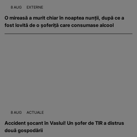
8 AUG
EXTERNE
O mireasă a murit chiar în noaptea nunții, după ce a
fost lovită de o șoferiță care consumase alcool
8 AUG
ACTUALE
Accident șocant în Vaslui! Un șofer de TIR a distrus
două gospodării