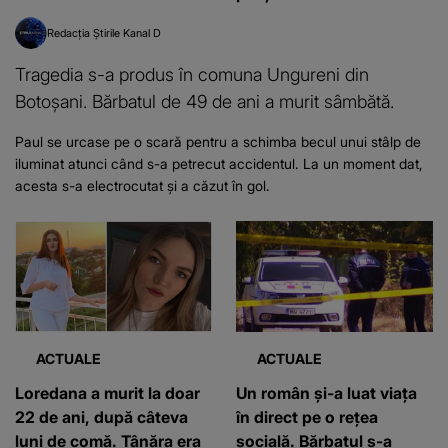
Redacția Știrile Kanal D
Tragedia s-a produs în comuna Ungureni din
Botoșani. Bărbatul de 49 de ani a murit sâmbătă.
Paul se urcase pe o scară pentru a schimba becul unui stâlp de
iluminat atunci când s-a petrecut accidentul. La un moment dat,
acesta s-a electrocutat și a căzut în gol.
ACTUALE
ACTUALE
Loredana a murit la doar
Un român și-a luat viața
22 de ani, după câteva
în direct pe o reţea
luni de comă. Tânăra era
socială. Bărbatul s-a