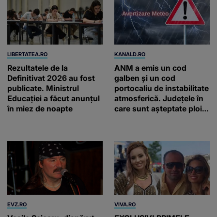
LIBERTATEA.RO
KANALD.RO
Rezultatele de la
ANM a emis un cod
Definitivat 2026 au fost
galben și un cod
publicate. Ministrul
portocaliu de instabilitate
Educației a făcut anunțul
atmosferică. Județele în
în miez de noapte
care sunt așteptate ploi
torențiale și vijelii
EVZ.RO
VIVA.RO