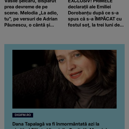
Vasile Șeicaru, dispărut
EXCLUSIV! PRIMELE
prea devreme de pe
declarații ale Emiliei
scene. Melodia „La adio,
Dorobanțu după ce s-a
tu”, pe versuri de Adrian
spus că s-a ÎMPĂCAT cu
Păunescu, o cântă și
fostul soț, la trei luni de
liceenii
când au divorțat. Ce-a
putut să spună frumoasa
artistă i-a lăsat MASCĂ
pe toți. De data aceasta,
chiar a rupt tăcerea:
”Poate că aveam să ne
spunem, să ne...”
DIGIFM.RO
Dana Tapalagă va fi înmormântată azi la