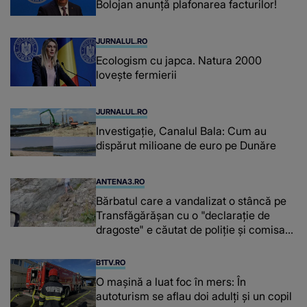
Bolojan anunță plafonarea facturilor!
JURNALUL.RO
Ecologism cu japca. Natura 2000
lovește fermierii
JURNALUL.RO
Investigație, Canalul Bala: Cum au
dispărut milioane de euro pe Dunăre
ANTENA3.RO
Bărbatul care a vandalizat o stâncă pe
Transfăgărășan cu o "declaraţie de
dragoste" e căutat de poliție și comisarii
de mediu
B1TV.RO
O maşină a luat foc în mers: În
autoturism se aflau doi adulți și un copil