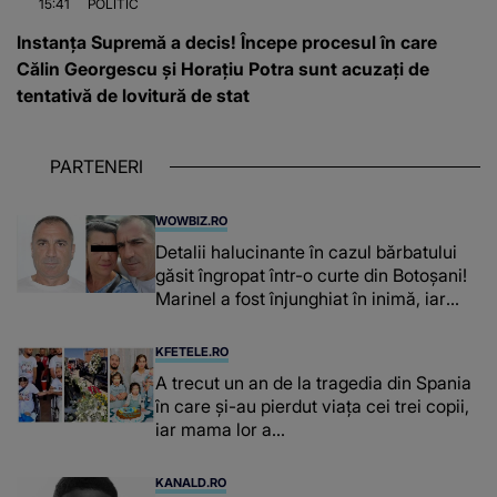
15:41
POLITIC
Instanța Supremă a decis! Începe procesul în care
Călin Georgescu și Horațiu Potra sunt acuzați de
tentativă de lovitură de stat
PARTENERI
WOWBIZ.RO
Detalii halucinante în cazul bărbatului
găsit îngropat într-o curte din Botoșani!
Marinel a fost înjunghiat în inimă, iar
concubina lui se numără printre
suspecți
KFETELE.RO
A trecut un an de la tragedia din Spania
în care și-au pierdut viața cei trei copii,
iar mama lor a…
KANALD.RO