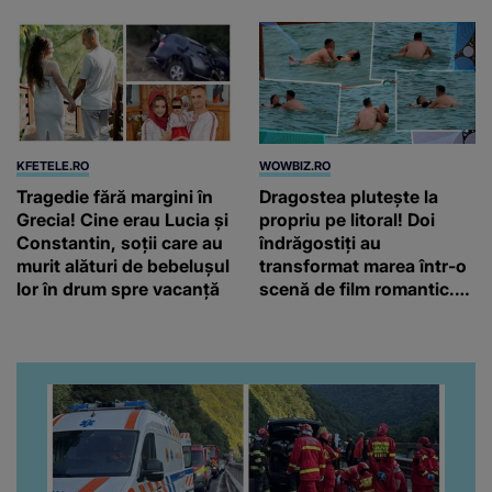
KFETELE.RO
WOWBIZ.RO
Tragedie fără margini în
Dragostea plutește la
Grecia! Cine erau Lucia și
propriu pe litoral! Doi
Constantin, soții care au
îndrăgostiți au
murit alături de bebelușul
transformat marea într-o
lor în drum spre vacanță
scenă de film romantic.
Turiștii prezenți s-au uitat
de două ori