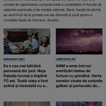
urmate de repartizarea computerizată a candidaților în funcție de
opțiunile exprimate și de mediile obținute. Elevii, însoțiți de părinți,
au venit încă de la primele ore ale dimineții la școli pentru a
completa fișele de înscriere. Aceștia...
ROMANIATV.NET
LIBERTATEA.RO
Ea e cea mai bătrână
ANM a emis trei noi
persoană din țară. Noja
avertizări meteo de
Paladia tocmai a împlinit
furtuni cu grindină. Harta
111 ani. Toată viața a fost
zonelor vizate de codurile
activă și niciodată nu a
galben și portocaliu de
consumat carne și
vreme extremă
prăjituri din comerț: Dacă
va vrea Dumnezeu, ne
vedem și anul viitor!