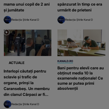
mama unui copil de 2 ani
spânzurat în timp ce era
și jumătate
urmărit de prieteni
Redacția Știrile Kanal D
Redacția Știrile Kanal D
KANALD.RO
ACTUALE
Bani pentru elevii care au
Interlopi căutați pentru
obținut media 10 la
sclavie și trafic de
examenele naționale! Ce
organe, prinși la
sume ar putea primi
absolvenții
Caransebeș. Un membru
din clanul Cârpaci ar fi
forțat un bărbat să îi
Redacția Știrile Kanal D
doneze un rinichi