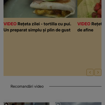
VIDEO
Rețeta zilei - tortilla cu pui.
VIDEO
Rețeta 
Un preparat simplu și plin de gust
de afine
Recomandări video