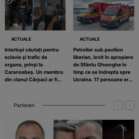
ACTUALE
ACTUALE
Interlopi căutați pentru
Petrolier sub pavilion
sclavie și trafic de
liberian, lovit în apropiere
organe, prinși la
de Sfântu Gheorghe în
Caransebeș. Un membru
timp ce se îndrepta spre
din clanul Cârpaci ar fi
Ucraina. 17 persoane erau
forțat un bărbat să îi
la bord, 3 au fost rănite
doneze un rinichi
Parteneri