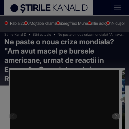
Rabla 2026
Mojtaba Khamenei
Siegfried Muresan
Ilie Bolojan
Nicușor 
Stirile Kanal D
Stiri actuale
Ne paste o noua criza mondiala? "Am avut
Ne paste o noua criza mondiala?
macel pe bursele americane, urmat de
reactii in Europa" - Ce se intampla in
"Am avut macel pe bursele
Romania
americane, urmat de reactii in
Europa" - Ce se intampla in
Romania