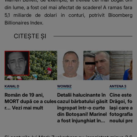
din lume, a fost cel mai afectat de scadere! A ramas fara
5,1 miliarde de dolari in conturi, potrivit Bloomberg
Billionaires Index.
CITEȘTE ȘI
KANAL D
WOWBIZ
ANTENA 3
Român de 19 ani,
Detalii halucinante în
Cine este A
MORT după ce a cules
cazul bărbatului găsit
Drăgoi, fot
r... Vezi mai mult
îngropat într-o curte
Iași care a r
din Botoșani! Marinel
fotografia o
a fost înjunghiat în
noului prem
inimă, iar concubina
britanic, A
lui se numără printre
Burnham