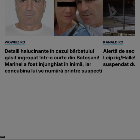
WOWBIZ.RO
KANALD.RO
Detalii halucinante în cazul bărbatului
Alertă de secur
găsit îngropat într-o curte din Botoșani!
Leipzig/Halle! T
Marinel a fost înjunghiat în inimă, iar
suspendat după
concubina lui se numără printre suspecți