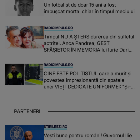
Un fotbalist de doar 15 ani a fost
împușcat mortal chiar în timpul meciului
RADIOIMPULS.RO
Timpul NU A ȘTERS durerea din sufletul
actriței. Anca Pandrea, GEST
SFÂȘIETOR ÎN MEMORIA lui Iurie Darie:
"A fost copleșitor. Pe măsură ce trece
timpul parcă..."
RADIOIMPULS.RO
CINE ESTE POLIȚISTUL care a murit și
povestea impresionantă din spatele
unei VIEȚI DEDICATE UNIFORMEI: "Și-a
îndeplinit misiunile cu responsabilitate,
iar în relația cu colegii a fost un sprijin,
un sfătuitor și un..."
PARTENERI
STIRILEBZI.RO
Vești bune pentru români! Guvernul Ilie