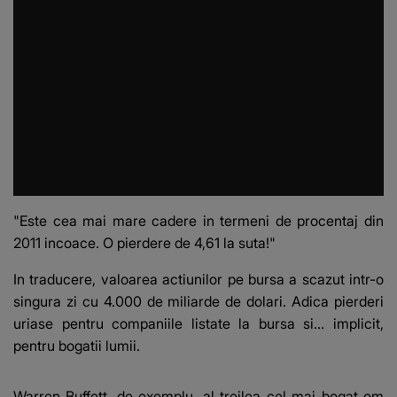
"Este cea mai mare cadere in termeni de procentaj din
2011 incoace. O pierdere de 4,61 la suta!"
In traducere, valoarea actiunilor pe bursa a scazut intr-o
singura zi cu 4.000 de miliarde de dolari. Adica pierderi
uriase pentru companiile listate la bursa si... implicit,
pentru bogatii lumii.
Warren Buffett, de exemplu, al treilea cel mai bogat om