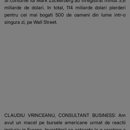
Si conturile lui Mark Zuckerberg au inregistrat minus 3,6
suspecți
miliarde de dolari. In total, 114 miliarde dolari pierderi
pentru cei mai bogati 500 de oameni din lume intr-o
singura zi, pe Wall Street.
CLAUDIU VRINCEANU, CONSULTANT BUSINESS: Am
avut un macel pe bursele americane urmat de reactii
inclusiv in Europa. Investitorii se asteapta la o crestere a