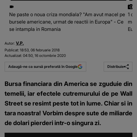
Ne paste o noua criza mondiala? "Am avut macel pe
1 di
bursele americane, urmat de reactii in Europa" - Ce
mace
se intampla in Romania
Eur
V.P.
Autor:
Publicat:
18:53, 06 februarie 2018
Actualizat:
04:50, 16 octombrie 2020
Distribuie
Adaugă-ne ca sursă preferată în Google
Bursa financiara din America se zguduie din
temelii, iar efectele cutremurului de pe Wall
Street se resimt peste tot in lume. Chiar si in
tara noastra! Vorbim despre sute de miliarde
de dolari pierderi intr-o singura zi.