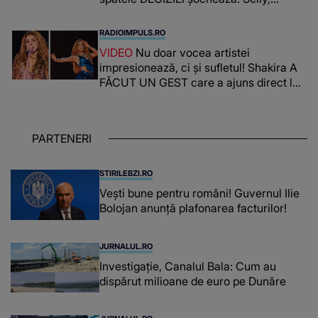
surprins de întreaga situație... NU
CREDEA CĂ VA VEDEA AȘA CEVA: "Fix
RADIOIMPULS.RO
în fața unui..."
VIDEO
Nu doar vocea artistei
impresionează, ci și sufletul! Shakira A
FĂCUT UN GEST care a ajuns direct la
inimile publicului: "Există mulți copii
care trăiesc uitați și care au un potențial
uriaș așteptând să fie descătușat, doar
PARTENERI
așteptând oportunitatea
STIRILEBZI.RO
Vești bune pentru români! Guvernul Ilie
Bolojan anunță plafonarea facturilor!
JURNALUL.RO
Investigație, Canalul Bala: Cum au
dispărut milioane de euro pe Dunăre