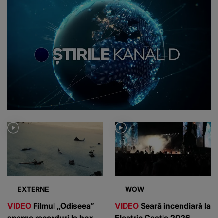
EXTERNE
WOW
VIDEO
Filmul „Odiseea”
VIDEO
Seară incendiară la
sparge recorduri la box
Electric Castle 2026.