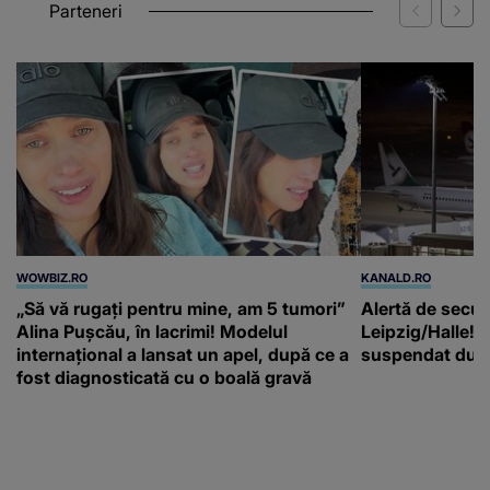
Parteneri
WOWBIZ.RO
KANALD.RO
„Să vă rugați pentru mine, am 5 tumori”
Alertă de secur
Alina Pușcău, în lacrimi! Modelul
Leipzig/Halle! T
internațional a lansat un apel, după ce a
suspendat după
fost diagnosticată cu o boală gravă