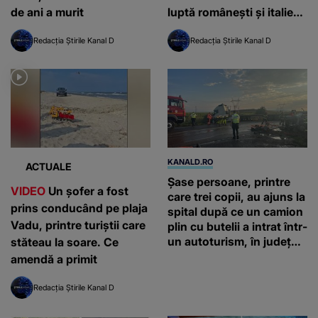
de ani a murit
luptă românești și italiene
au fost ridicate de la sol
Redacția Știrile Kanal D
Redacția Știrile Kanal D
KANALD.RO
ACTUALE
Șase persoane, printre
VIDEO
Un șofer a fost
care trei copii, au ajuns la
prins conducând pe plaja
spital după ce un camion
Vadu, printre turiștii care
plin cu butelii a intrat într-
un autoturism, în județul
stăteau la soare. Ce
Neamț
amendă a primit
Redacția Știrile Kanal D