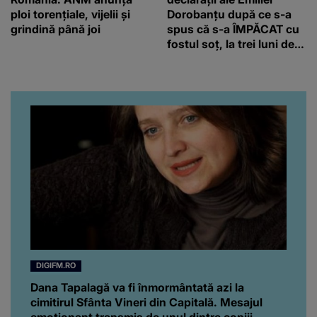
ploi torențiale, vijelii și
Dorobanțu după ce s-a
grindină până joi
spus că s-a ÎMPĂCAT cu
fostul soț, la trei luni de
când au divorțat. Ce-a
putut să spună frumoasa
artistă i-a lăsat MASCĂ
pe toți. De data aceasta,
chiar a rupt tăcerea:
”Poate că aveam să ne
spunem, să ne...”
DIGIFM.RO
Dana Tapalagă va fi înmormântată azi la
cimitirul Sfânta Vineri din Capitală. Mesajul
emoționant transmis de unul dintre copiii