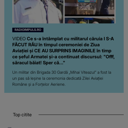
RADIOIMPULS.RO
VIDEO
Ce s-a întâmplat cu militarul căruia I S-A
FĂCUT RĂU în timpul ceremoniei de Ziua
Aviației şi CE AU SURPRINS IMAGINILE în timp
ce şeful Armatei și-a continuat discursul: "Offf,
săracul băiat! Sper că..."
Un militar din Brigada 30 Gardă „Mihai Viteazul” a fost la
un pas să leşine la ceremonia dedicată Zilei Aviației
Române și a Forțelor Aeriene.
Top citite