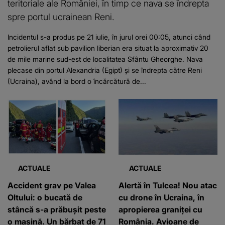
teritoriale ale României, în timp ce nava se îndrepta
spre portul ucrainean Reni.
Incidentul s-a produs pe 21 iulie, în jurul orei 00:05, atunci când
petrolierul aflat sub pavilion liberian era situat la aproximativ 20
de mile marine sud-est de localitatea Sfântu Gheorghe. Nava
plecase din portul Alexandria (Egipt) și se îndrepta către Reni
(Ucraina), având la bord o încărcătură de...
ACTUALE
ACTUALE
Accident grav pe Valea
Alertă în Tulcea! Nou atac
Oltului: o bucată de
cu drone în Ucraina, în
stâncă s-a prăbușit peste
apropierea graniței cu
o mașină. Un bărbat de 71
România. Avioane de