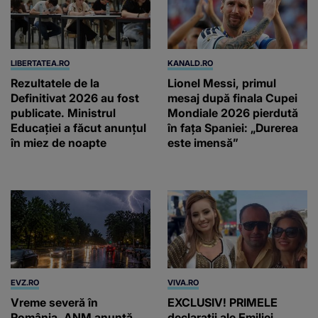
LIBERTATEA.RO
KANALD.RO
Rezultatele de la
Lionel Messi, primul
Definitivat 2026 au fost
mesaj după finala Cupei
publicate. Ministrul
Mondiale 2026 pierdută
Educației a făcut anunțul
în fața Spaniei: „Durerea
în miez de noapte
este imensă”
EVZ.RO
VIVA.RO
Vreme severă în
EXCLUSIV! PRIMELE
România. ANM anunță
declarații ale Emiliei