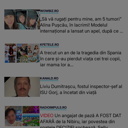
WOWBIZ.RO
„Să vă rugați pentru mine, am 5 tumori”
Alina Pușcău, în lacrimi! Modelul
internațional a lansat un apel, după ce a
fost diagnosticată cu o boală gravă
KFETELE.RO
A trecut un an de la tragedia din Spania
în care și-au pierdut viața cei trei copii,
iar mama lor a…
KANALD.RO
Liviu Dumitrașcu, fostul inspector-șef al
ISU Gorj, a încetat din viață
RADIOIMPULS.RO
VIDEO
Un angajat de pază A FOST DAT
AFARĂ de la Nibiru, iar povestea din
spatele DECIZIEI șochează. Selly,