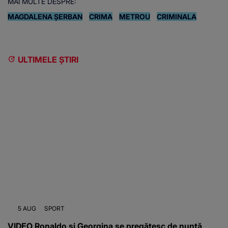
MAI MULTE DESPRE:
MAGDALENA ȘERBAN
CRIMA
METROU
CRIMINALA
ULTIMELE ȘTIRI
5 AUG
SPORT
VIDEO Ronaldo și Georgina se pregătesc de nuntă