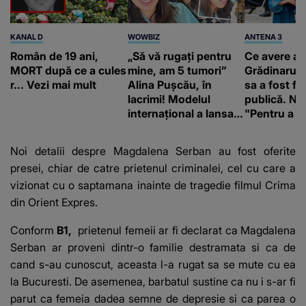
KANAL D
WOWBIZ
ANTENA 3
Român de 19 ani,
„Să vă rugați pentru
Ce avere ar
MORT după ce a cules
mine, am 5 tumori”
Grădinaru. 
r... Vezi mai mult
Alina Pușcău, în
sa a fost fă
lacrimi! Modelul
publică. Ni
internațional a lansat
"Pentru a în
un apel, după ce a
orice specul
fost diagnosticată cu
Noi detalii despre Magdalena Serban au fost oferite
o boală gravă
presei, chiar de catre prietenul criminalei, cel cu care a
vizionat cu o saptamana inainte de tragedie filmul Crima
din Orient Expres.
Conform
B1,
prietenul femeii ar fi declarat ca Magdalena
Serban ar proveni dintr-o familie destramata si ca de
cand s-au cunoscut, aceasta l-a rugat sa se mute cu ea
la Bucuresti. De asemenea, barbatul sustine ca nu i s-ar fi
parut ca femeia dadea semne de depresie si ca parea o