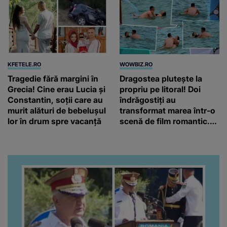
KFETELE.RO
WOWBIZ.RO
Tragedie fără margini în
Dragostea plutește la
Grecia! Cine erau Lucia și
propriu pe litoral! Doi
Constantin, soții care au
îndrăgostiți au
murit alături de bebelușul
transformat marea într-o
lor în drum spre vacanță
scenă de film romantic.
Turiștii prezenți s-au uitat
de două ori