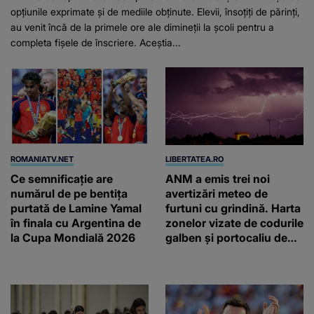
opțiunile exprimate și de mediile obținute. Elevii, însoțiți de părinți,
au venit încă de la primele ore ale dimineții la școli pentru a
completa fișele de înscriere. Aceștia...
ROMANIATV.NET
LIBERTATEA.RO
Ce semnificație are
ANM a emis trei noi
numărul de pe bentița
avertizări meteo de
purtată de Lamine Yamal
furtuni cu grindină. Harta
în finala cu Argentina de
zonelor vizate de codurile
la Cupa Mondială 2026
galben și portocaliu de
vreme extremă