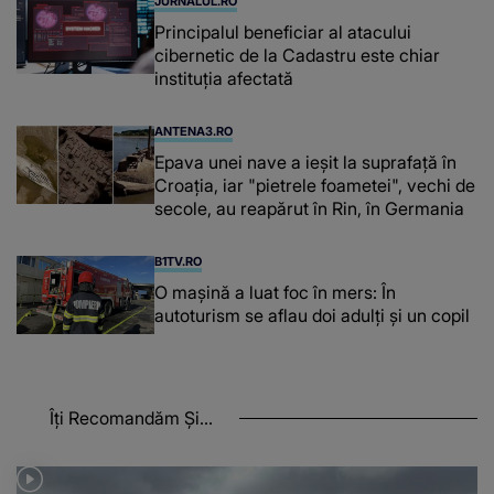
JURNALUL.RO
Principalul beneficiar al atacului
cibernetic de la Cadastru este chiar
instituţia afectată
ANTENA3.RO
Epava unei nave a ieșit la suprafață în
Croația, iar "pietrele foametei", vechi de
secole, au reapărut în Rin, în Germania
B1TV.RO
O maşină a luat foc în mers: În
autoturism se aflau doi adulți și un copil
Îți Recomandăm Și...