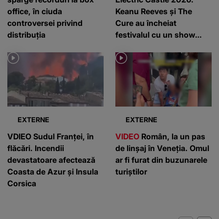
office, în ciuda
Keanu Reeves și The
controversei privind
Cure au încheiat
distribuția
festivalul cu un show
memorabil
EXTERNE
EXTERNE
VDIEO Sudul Franței, în
VIDEO
Român, la un pas
flăcări. Incendii
de linșaj în Veneția. Omul
devastatoare afectează
ar fi furat din buzunarele
Coasta de Azur și Insula
turiștilor
Corsica