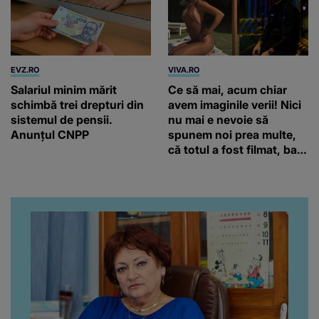
EVZ.RO
VIVA.RO
Salariul minim mărit
Ce să mai, acum chiar
schimbă trei drepturi din
avem imaginile verii! Nici
sistemul de pensii.
nu mai e nevoie să
Anunțul CNPP
spunem noi prea multe,
că totul a fost filmat, ba
chiar artistul și-a întrebat
iubita dacă e adevărat! Și
da, frumoasa iubită a lui
Florin Ristei e...