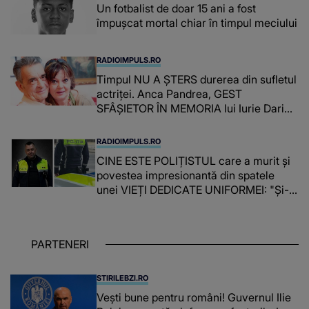
Un fotbalist de doar 15 ani a fost
împușcat mortal chiar în timpul meciului
RADIOIMPULS.RO
Timpul NU A ȘTERS durerea din sufletul
actriței. Anca Pandrea, GEST
SFÂȘIETOR ÎN MEMORIA lui Iurie Darie:
"A fost copleșitor. Pe măsură ce trece
timpul parcă..."
RADIOIMPULS.RO
CINE ESTE POLIȚISTUL care a murit și
povestea impresionantă din spatele
unei VIEȚI DEDICATE UNIFORMEI: "Și-a
îndeplinit misiunile cu responsabilitate,
iar în relația cu colegii a fost un sprijin,
un sfătuitor și un..."
PARTENERI
STIRILEBZI.RO
Vești bune pentru români! Guvernul Ilie