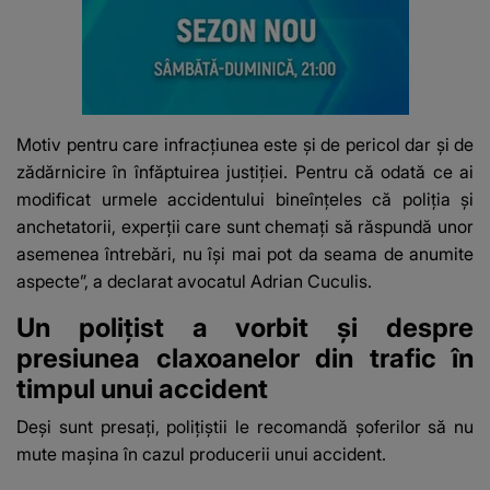
Motiv pentru care infracțiunea este și de pericol dar și de
zădărnicire în înfăptuirea justiției. Pentru că odată ce ai
modificat urmele accidentului bineînțeles că poliția și
anchetatorii, experții care sunt chemați să răspundă unor
asemenea întrebări, nu își mai pot da seama de anumite
aspecte”, a declarat avocatul Adrian Cuculis.
Un polițist a vorbit și despre
presiunea claxoanelor din trafic în
timpul unui accident
Deși sunt presați, polițiștii le recomandă șoferilor să nu
mute mașina în cazul producerii unui accident.