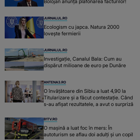
Bolojan anunță plafonarea facturilor!
JURNALUL.RO
Ecologism cu japca. Natura 2000
lovește fermierii
JURNALUL.RO
Investigație, Canalul Bala: Cum au
dispărut milioane de euro pe Dunăre
ANTENA3.RO
O învățătoare din Sibiu a luat 4,90 la
Titularizare și a făcut contestație. Când
s-au afișat rezultatele, a avut o surpriză
B1TV.RO
O maşină a luat foc în mers: În
autoturism se aflau doi adulți și un copil