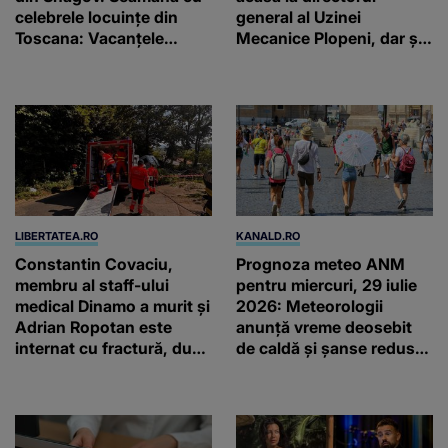
celebrele locuințe din
general al Uzinei
Toscana: Vacanţele
Mecanice Plopeni, dar și
petrecute în Spania, Italia
două ceasuri Patek
şi Grecia şi-au pus
Philippe și Rolex
amprenta
LIBERTATEA.RO
KANALD.RO
Constantin Covaciu,
Prognoza meteo ANM
membru al staff-ului
pentru miercuri, 29 iulie
medical Dinamo a murit și
2026: Meteorologii
Adrian Ropotan este
anunță vreme deosebit
internat cu fractură, după
de caldă și șanse reduse
accidentul din
de precipitații
Câmpulung Muscel