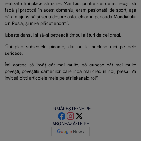
realizat că îi place să scrie. ”Am fost printre cei ce au reușit să
facă și practică în acest domeniu, eram pasionată de sport, așa
că am ajuns să și scriu despre asta, chiar în perioada Mondialului
din Rusia, și mi-a plăcut enorm”.
Iubește dansul și să-și petreacă timpul alături de cei dragi.
”Îmi plac subiectele picante, dar nu le ocolesc nici pe cele
serioase.
Îmi doresc să învăț cât mai multe, să cunosc cât mai multe
povești, poveștile oamenilor care încă mai cred în noi, presa. Vă
invit să citiți articolele mele pe stirilekanald.ro!”.
URMĂREȘTE-NE PE
ABONEAZĂ-TE PE