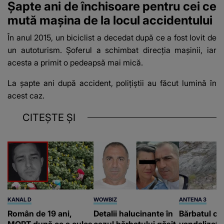
Șapte ani de închisoare pentru cei ce
mută mașina de la locul accidentului
În anul 2015, un biciclist a decedat după ce a fost lovit de
un autoturism. Șoferul
a schimbat direcția mașinii
, iar
acesta a primit o pedeapsă mai mică.
La șapte ani după accident, polițiștii au făcut lumină în
acest caz.
CITEȘTE ȘI
KANAL D
WOWBIZ
ANTENA 3
Român de 19 ani,
Detalii halucinante în
Bărbatul ca