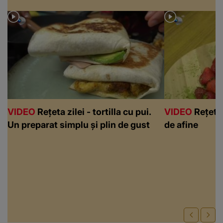
VIDEO
Rețeta zilei - tortilla cu pui.
VIDEO
Rețeta 
Un preparat simplu și plin de gust
de afine