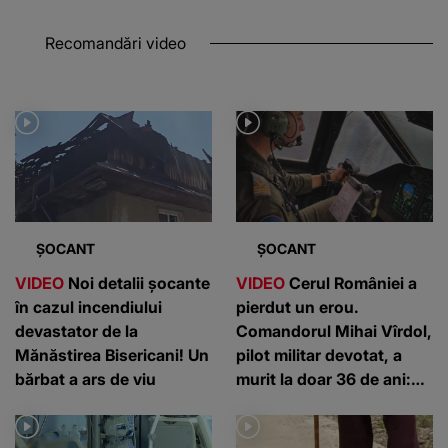
Recomandări video
ȘOCANT
ȘOCANT
VIDEO
Noi detalii șocante
VIDEO
Cerul României a
în cazul incendiului
pierdut un erou.
devastator de la
Comandorul Mihai Vîrdol,
Mănăstirea Bisericani! Un
pilot militar devotat, a
bărbat a ars de viu
murit la doar 36 de ani:
”Un om de nota 10”