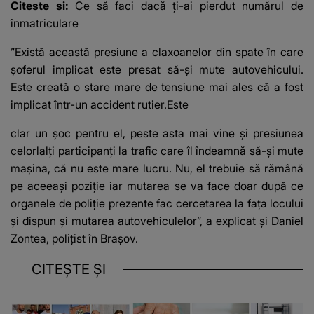
Citeste si:
Ce să faci dacă ți-ai pierdut numărul de
înmatriculare
”Există această presiune a claxoanelor din spate în care
șoferul implicat este presat să-şi mute autovehicului.
Este creată o stare mare de tensiune mai ales că a fost
implicat într-un accident rutier.Este
clar un şoc pentru el, peste asta mai vine şi presiunea
celorlalţi participanţi la trafic care îl îndeamnă să-şi mute
maşina, că nu este mare lucru. Nu, el trebuie să rămână
pe aceeaşi poziţie iar mutarea se va face doar după ce
organele de poliţie prezente fac cercetarea la faţa locului
şi dispun şi mutarea autovehiculelor”, a explicat și Daniel
Zontea, polițist în Brașov.
CITEȘTE ȘI