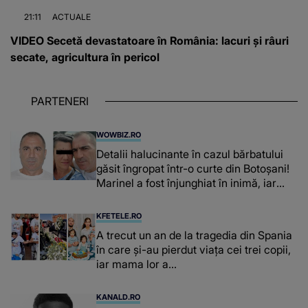
21:11
ACTUALE
VIDEO Secetă devastatoare în România: lacuri și râuri
secate, agricultura în pericol
PARTENERI
WOWBIZ.RO
Detalii halucinante în cazul bărbatului
găsit îngropat într-o curte din Botoșani!
Marinel a fost înjunghiat în inimă, iar
concubina lui se numără printre
suspecți
KFETELE.RO
A trecut un an de la tragedia din Spania
în care și-au pierdut viața cei trei copii,
iar mama lor a…
KANALD.RO