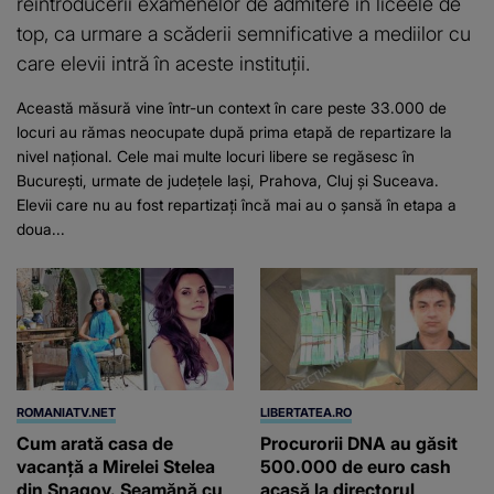
reintroducerii examenelor de admitere în liceele de
top, ca urmare a scăderii semnificative a mediilor cu
care elevii intră în aceste instituții.
Această măsură vine într-un context în care peste 33.000 de
locuri au rămas neocupate după prima etapă de repartizare la
nivel național. Cele mai multe locuri libere se regăsesc în
București, urmate de județele Iași, Prahova, Cluj și Suceava.
Elevii care nu au fost repartizați încă mai au o șansă în etapa a
doua...
ROMANIATV.NET
LIBERTATEA.RO
Cum arată casa de
Procurorii DNA au găsit
vacanță a Mirelei Stelea
500.000 de euro cash
din Snagov. Seamănă cu
acasă la directorul