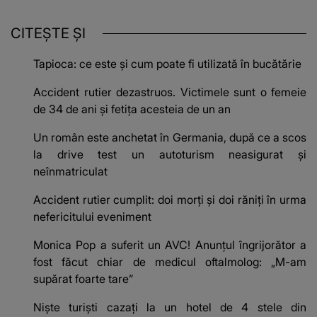
CITEȘTE ȘI
Tapioca: ce este și cum poate fi utilizată în bucătărie
Accident rutier dezastruos. Victimele sunt o femeie
de 34 de ani și fetița acesteia de un an
Un român este anchetat în Germania, după ce a scos
la drive test un autoturism neasigurat și
neînmatriculat
Accident rutier cumplit: doi morţi şi doi răniţi în urma
nefericitului eveniment
Monica Pop a suferit un AVC! Anunțul îngrijorător a
fost făcut chiar de medicul oftalmolog: „M-am
supărat foarte tare”
Niște turiști cazați la un hotel de 4 stele din