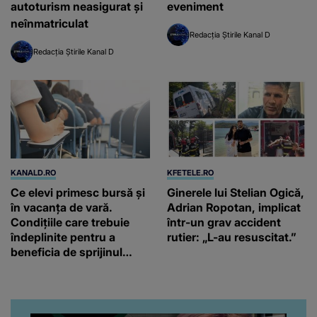
autoturism neasigurat și
eveniment
neînmatriculat
Redacția Știrile Kanal D
Redacția Știrile Kanal D
KANALD.RO
KFETELE.RO
Ce elevi primesc bursă și
Ginerele lui Stelian Ogică,
în vacanța de vară.
Adrian Ropotan, implicat
Condițiile care trebuie
într-un grav accident
îndeplinite pentru a
rutier: „L-au resuscitat.”
beneficia de sprijinul
financiar