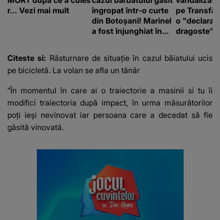
MORT după ce a cules
cazul bărbatului găsit
vandalizat 
r... Vezi mai mult
îngropat într-o curte
pe Transfă
din Botoșani! Marinel
o "declaraţ
a fost înjunghiat în
dragoste" e
inimă, iar concubina
poliție și c
lui se numără printre
mediu
Citeste si:
Răsturnare de situație în cazul băiatului ucis
suspecți
pe bicicletă. La volan se afla un tânăr
”În momentul în care ai o traiectorie a masinii si tu îi
modifici traiectoria după impact, în urma măsurătorilor
poți ieși nevinovat iar persoana care a decedat să fie
găsită vinovată.