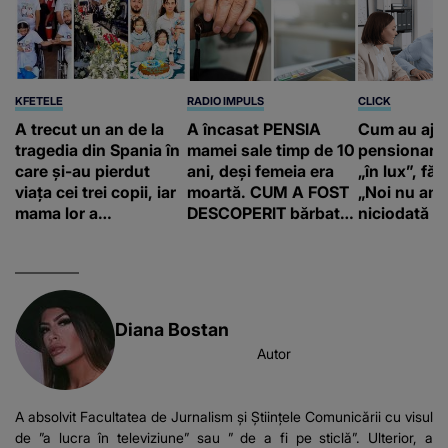
KFETELE
RADIO IMPULS
CLICK
A trecut un an de la
A încasat PENSIA
Cum au aju
tragedia din Spania în
mamei sale timp de 10
pensionari 
care și-au pierdut
ani, deși femeia era
„în lux”, făr
viața cei trei copii, iar
moartă. CUM A FOST
„Noi nu am 
mama lor a…
DESCOPERIT bărbatul
niciodată a
de 50 de ani și ce
afacere a deschis cu
banii obținuți? SUMA
E COLOSALĂ
Diana Bostan
Autor
A absolvit Facultatea de Jurnalism și Științele Comunicării cu visul
de ”a lucra în televiziune” sau ” de a fi pe sticlă”. Ulterior, a