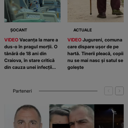
ȘOCANT
ACTUALE
VIDEO
Vacanța la mare a
VIDEO
Jugureni, comuna
dus-o în pragul morții. O
care dispare ușor de pe
tânără de 18 ani din
hartă. Tinerii pleacă, copii
Craiova, în stare critică
nu se mai nasc și satul se
din cauza unei infecții
golește
rare
Parteneri