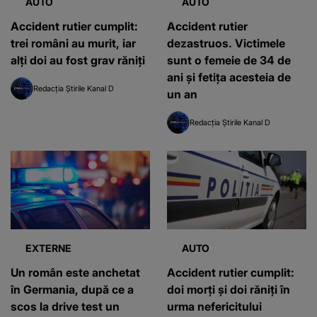
AUTO
AUTO
Accident rutier cumplit:
Accident rutier
trei români au murit, iar
dezastruos. Victimele
alți doi au fost grav răniți
sunt o femeie de 34 de
ani și fetița acesteia de
Redacția Știrile Kanal D
un an
Redacția Știrile Kanal D
EXTERNE
AUTO
Un român este anchetat
Accident rutier cumplit:
în Germania, după ce a
doi morţi şi doi răniţi în
scos la drive test un
urma nefericitului