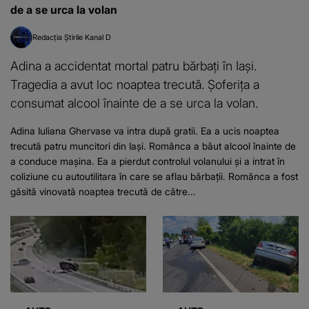
de a se urca la volan
Redacția Știrile Kanal D
Adina a accidentat mortal patru bărbați în Iași.
Tragedia a avut loc noaptea trecută. Șoferița a
consumat alcool înainte de a se urca la volan.
Adina Iuliana Ghervase va intra după gratii. Ea a ucis noaptea
trecută patru muncitori din Iași. Românca a băut alcool înainte de
a conduce mașina. Ea a pierdut controlul volanului și a intrat în
coliziune cu autoutilitara în care se aflau bărbații. Românca a fost
găsită vinovată noaptea trecută de către...