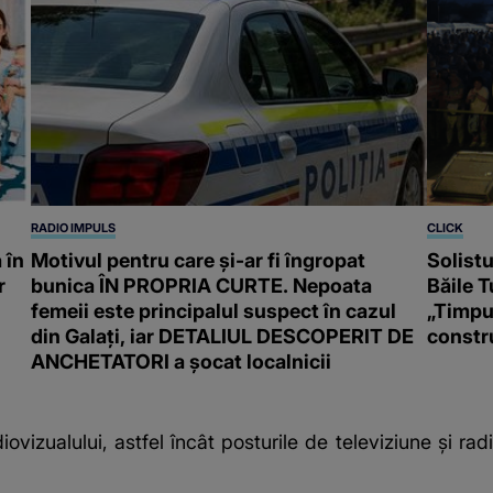
RADIO IMPULS
CLICK
 în
Motivul pentru care și-ar fi îngropat
Solistu
r
bunica ÎN PROPRIA CURTE. Nepoata
Băile 
femeii este principalul suspect în cazul
„Timpu
din Galați, iar DETALIUL DESCOPERIT DE
constru
ANCHETATORI a șocat localnicii
diovizualului, astfel încât posturile de televiziune și r