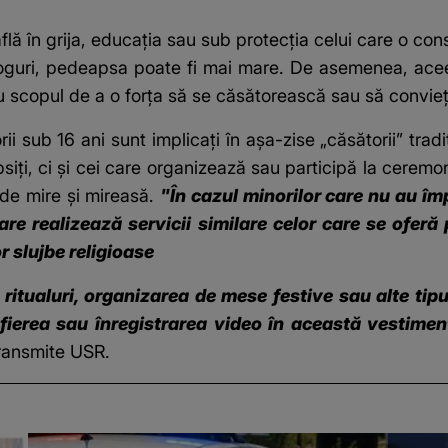
flă în grija, educația sau sub protecția celui care o co
droguri, pedeapsa poate fi mai mare. De asemenea, ace
u scopul de a o forța să se căsătorească sau să convie
ii sub 16 ani sunt implicați în așa-zise „căsătorii” tradiț
siți, ci și cei care organizează sau participă la ceremoni
 de mire și mireasă.
"În cazul minorilor care nu au împl
e realizează servicii similare celor care se oferă 
r slujbe religioase
ritualuri, organizarea de mese festive sau alte tipu
afierea sau înregistrarea video în această vestiment
transmite USR.