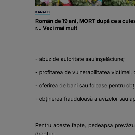
KANAL D
Român de 19 ani, MORT după ce a cule
r... Vezi mai mult
- abuz de autoritate sau înșelăciune;
- profitarea de vulnerabilitatea victimei,
- oferirea de bani sau foloase pentru ob
- obținerea frauduloasă a avizelor sau ap
Pentru aceste fapte, pedeapsa prevăzută
drepturi.