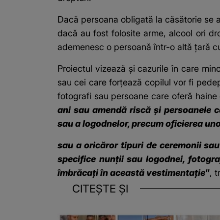
Dacă persoana obligată la căsătorie se a
dacă au fost folosite arme, alcool ori 
ademenesc o persoană într-o altă țară c
Proiectul vizează și cazurile în care minor
sau cei care forțează copilul vor fi pedep
fotografi sau persoane care oferă haine
ani sau amendă riscă şi persoanele car
sau a logodnelor, precum oficierea uno
sau a oricăror tipuri de ceremonii sau 
specifice nunţii sau logodnei, fotogr
îmbrăcaţi în această vestimentaţie"
, 
CITEȘTE ȘI