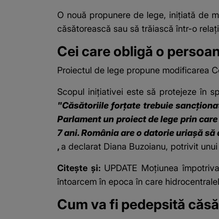
O nouă propunere de lege, inițiată de m
căsătorească sau să trăiască într-o relați
Cei care obligă o persoan
Proiectul de lege propune modificarea
C
Scopul inițiativei este să protejeze în sp
"Căsătoriile forţate trebuie sancţionat
Parlament un proiect de lege prin care 
7 ani. România are o datorie uriaşă să 
,
a declarat Diana Buzoianu, potrivit un
Citește și:
UPDATE Moțiunea împotriva m
întoarcem în epoca în care hidrocentralel
Cum va fi pedepsită căsă