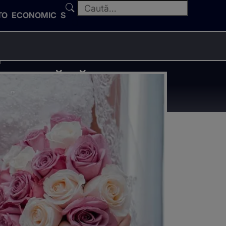
TO
ECONOMIC
SPORT
e
persoană să