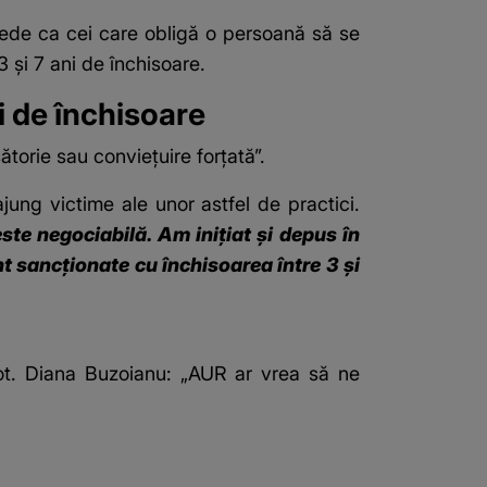
vede ca cei care obligă o persoană să se
3 și 7 ani de închisoare.
i de închisoare
torie sau conviețuire forțată”.
 ajung victime ale unor astfel de practici.
este negociabilă. Am iniţiat şi depus în
nt sancţionate cu închisoarea între 3 şi
vot. Diana Buzoianu: „AUR ar vrea să ne