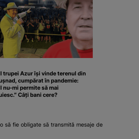
l trupei Azur își vinde terenul din
Tușnad, cumpărat în pandemie:
l nu-mi permite să mai
iesc.” Câți bani cere?
adio să fie obligate să transmită mesaje de