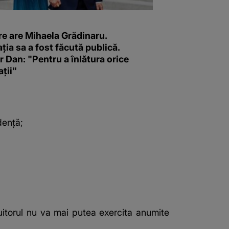
re are Mihaela Grădinaru.
ția sa a fost făcută publică.
 Dan: "Pentru a înlătura orice
ții"
dență;
uitorul nu va mai putea exercita anumite