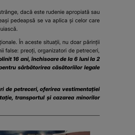
nstrânge, dacă este rudenie apropiată sau
eași pedeapsă se va aplica și celor care
țuiască.
ionale. În aceste situații, nu doar părinții
i false: preoți, organizatori de petreceri,
init 16 ani, închisoare de la 6 luni la 2
pentru sărbătorirea căsătoriilor legale
ri de petreceri, oferirea vestimentaţiei
aţie, transportul şi cazarea minorilor