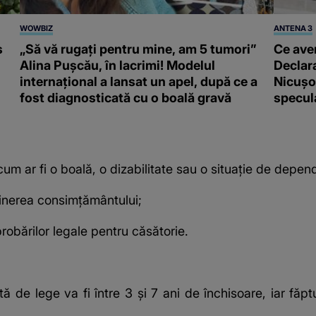
WOWBIZ
ANTENA 3
s
„Să vă rugați pentru mine, am 5 tumori”
Ce ave
Alina Pușcău, în lacrimi! Modelul
Declara
internațional a lansat un apel, după ce a
Nicușor
fost diagnosticată cu o boală gravă
specula
 cum ar fi o boală, o dizabilitate sau o situație de depen
ținerea consimțământului;
robărilor legale pentru căsătorie.
 de lege va fi între 3 și 7 ani de închisoare, iar făpt