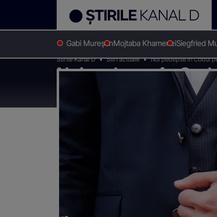
Gabi Mureșan
Mojtaba Khamenei
Siegfried M
Stirile Kanal D
Stiri actuale
Noi pedepse în Codul pe
Noi pedepse în Codu
se căsătorească risc