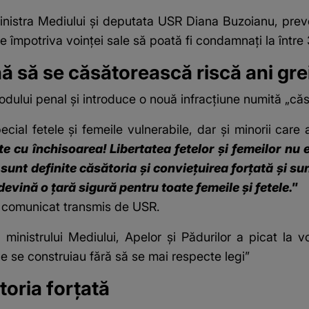
inistra Mediului și deputata USR Diana Buzoianu, pre
e împotriva voinței sale să poată fi condamnați la între 
ă să se căsătorească riscă ani gre
odului penal
și introduce o nouă infracțiune numită „căsă
ecial fetele și femeile vulnerabile, dar și minorii care
e cu închisoarea! Libertatea fetelor şi femeilor nu 
sunt definite căsătoria şi convieţuirea forţată şi su
devină o ţară sigură pentru toate femeile şi fetele."
ui comunicat transmis de USR.
inistrului Mediului, Apelor și Pădurilor a picat la 
e se construiau fără să se mai respecte legi”
toria forțată