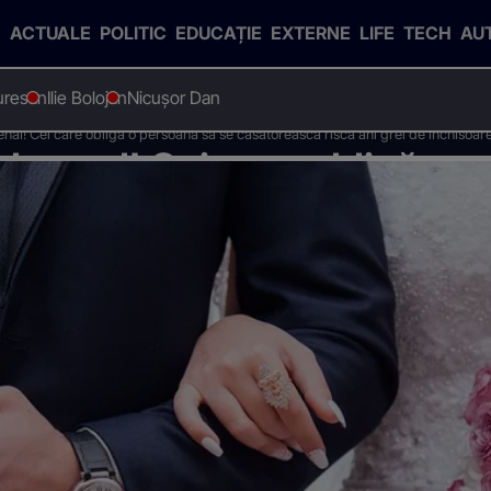
ACTUALE
POLITIC
EDUCAȚIE
EXTERNE
LIFE
TECH
AU
uresan
Ilie Bolojan
Nicușor Dan
nal! Cei care obligă o persoană să se căsătorească riscă ani grei de închisoar
l penal! Cei care obligă o 
ă ani grei de închisoare