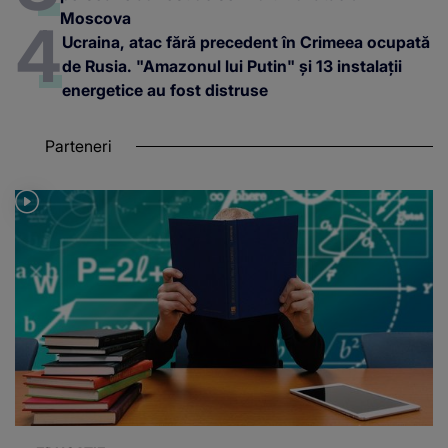
EDUCAȚIE
VIDEO
A început sesiunea de toamnă a
Bacalaureatului. Când sunt programate probele scrise
Teodora Argint
reporter
Astăzi a debutat sesiunea de toamnă a examenului
de Bacalaureat, cu prima probă orală la limba și