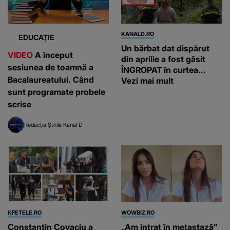
scrise
Redacția Știrile Kanal D
KFETELE.RO
WOWBIZ.RO
Constantin Covaciu a
„Am intrat în metastază”
fost condus pe ultimul
Alina Pușcău, anunț
drum! Ce schimb de
cutremurător înainte să
replici a avut loc între
intre în operație! Vedeta a
familia maseurului și
transmis un mesaj
clubul Dinamo: “Am vrut
emoționant fanilor
să văd caracterul și
obrazul.”