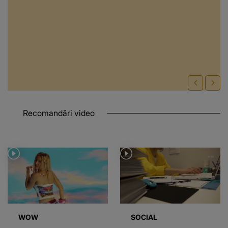
Recomandări video
WOW
SOCIAL
VIDEO
Cluj-Napoca,
VIDEO
Piața muncii din
capitala muzicii din
România: 29.000 de
România: festivalul
locuri disponibile, dar
UNTOLD atrage zeci de
salariile mici
mii de fani și vedete
descurajează candidații
internaționale