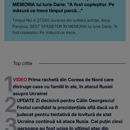
Top citite
VIDEO
Prima rachetă din Coreea de Nord care
distruge case cu familii în ele, în atacul Rusiei
asupra Ucrainei
UPDATE Zi decisivă pentru Călin Georgescu!
Fostul candidat la prezidențiale află dacă va fi
judecat pentru tentativă de lovitură de stat
Ucraina continuă să atace Rusia. Cel puțin cinci
persoane au fost ucise în ultimul atac din
Moscova
Ucraina, atac fără precedent în Crimeea ocupată
de Rusia. "Amazonul lui Putin" și 13 instalații
energetice au fost distruse
Parteneri