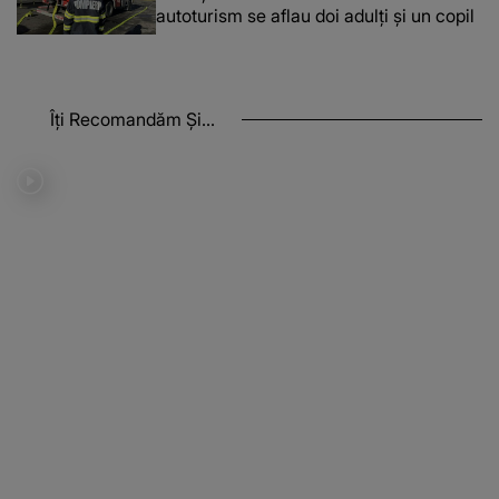
autoturism se aflau doi adulți și un copil
Îți Recomandăm Și...
WOW
VIDEO
„Arta circului”, program universitar de licență