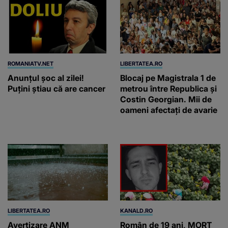
Costin Georgian. Mii de
oameni afectați de avarie
LIBERTATEA.RO
KANALD.RO
Avertizare ANM
Român de 19 ani, MORT
nowcasting de furtuni
după ce a cules r... Vezi
periculoase. Lista
mai mult
completă a localităților în
care va ploua torențial și
cu grindină