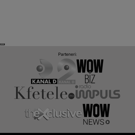
Despre stirilekanald.ro
Termeni si conditii
Politica de cookies
Gestionați preferințele
Cod deontologic