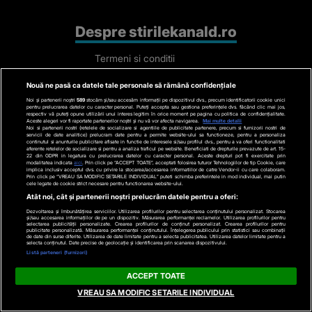
Avertisment
Contact
Politica de confidentialitate
Categorii
Nouă ne pasă ca datele tale personale să rămână confidențiale
Noi și partenerii noștri
589
stocăm și/sau accesăm informații pe dispozitivul dvs., precum identificatorii cookie unici
Stiri actuale
pentru prelucrarea datelor cu caracter personal. Puteți accepta sau gestiona preferințele dvs. făcând clic mai jos,
respectiv vă puteți opune utilizării unui interes legitim în orice moment pe pagina cu politica de confidențialitate.
Aceste alegeri vor fi raportate partenerilor noștri și nu vă vor afecta navigarea.
Mai multe detalii
Stiri Politice
Noi si partenerii nostri (retelele de socializare si agentiile de publicitate partenere, precum si furnizorii nostri de
servicii de date analitice) prelucram date pentru a permite website-ului sa functioneze, pentru a personaliza
Educatie
continutul si anunturile publicitare afisate in functie de interesele si/sau profilul dvs., pentru a va oferi functionalitati
aferente retelelor de socializare si pentru a analiza traficul pe website. Beneficiati de drepturile prevazute de art. 15-
22 din GDPR in legatura cu prelucrarea datelor cu caracter personal. Aceste drepturi pot fi exercitate prin
Stiri externe
modalitatea indicata
aici
. Prin click pe “ACCEPT TOATE”, acceptati folosirea tuturor Tehnologiilor de tip Cookie, care
implica inclusiv acceptul dvs. cu privire la stocarea/accesarea informatiilor de catre Vendor-ii cu care colaboram.
Prin click pe “VREAU SA MODIFIC SETARILE INDIVIDUAL” puteti schimba preferintele in mod individual, mai putin
Life
cele legate de cookie strict necesare pentru functionarea website-ului.
Atât noi, cât și partenerii noștri prelucrăm datele pentru a oferi:
Tech
Dezvoltarea și îmbunătățirea serviciilor. Utilizarea profilurilor pentru selectarea conținutului personalizat. Stocarea
și/sau accesarea informațiilor de pe un dispozitiv. Măsurarea performanței reclamelor. Utilizarea profilurilor pentru
Stiri auto
selectarea publicității personalizate. Crearea profilurilor de conținut personalizat. Crearea profilurilor pentru
publicitate personalizată. Măsurarea performanței conținutului. Înțelegerea publicului prin statistici sau combinații
de date din surse diferite. Utilizarea de date limitate pentru a selecta publicitatea. Utilizarea datelor limitate pentru a
Stiri economice
selecta conținutul. Date precise de geolocație și identificarea prin scanarea dispozitivului.
Listă parteneri (furnizori)
Sport
ACCEPT TOATE
Contact
VREAU SA MODIFIC SETARILE INDIVIDUAL