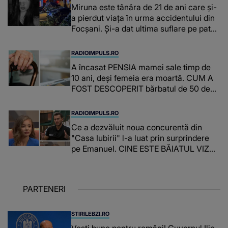
Miruna este tânăra de 21 de ani care și-
a pierdut viața în urma accidentului din
Focșani. Și-a dat ultima suflare pe patul
de spital
RADIOIMPULS.RO
A încasat PENSIA mamei sale timp de
10 ani, deși femeia era moartă. CUM A
FOST DESCOPERIT bărbatul de 50 de
ani și ce afacere a deschis cu banii
obținuți? SUMA E COLOSALĂ
RADIOIMPULS.RO
Ce a dezvăluit noua concurentă din
"Casa Iubirii" l-a luat prin surprindere
pe Emanuel. CINE ESTE BĂIATUL VIZAT
de Alexandra?! Aflându-se în fața
faptului împlinit, A RECUNOSCUT
IMEDIAT: "Am avut..."
PARTENERI
STIRILEBZI.RO
Vești bune pentru români! Guvernul Ilie