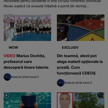
WOW
EXCLUSIV
VIDEO
Marius Dochița,
Din toamnă, elevii pot
profesorul care
alege materii opționale la
descoperă tinere talente
școală. Cum
funcționează CDEOȘ
Redacția Știrile Kanal D
Redacția Știrile Kanal D
KANALD.RO
EDUCAȚIE
Un bărbat dat dispărut
VIDEO
A început
din aprilie a fost găsit
sesiunea de toamnă a
ÎNGROPAT în curtea...
Bacalaureatului. Când
Vezi mai mult
sunt programate probele