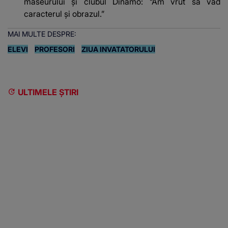
maseurului și clubul Dinamo: “Am vrut să văd
caracterul și obrazul.”
MAI MULTE DESPRE:
ELEVI
PROFESORI
ZIUA INVATATORULUI
ULTIMELE ȘTIRI