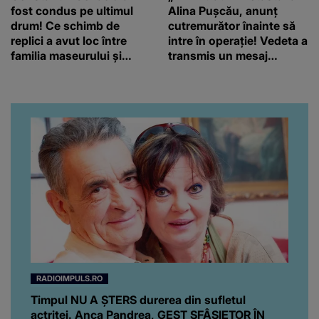
RADIOIMPULS.RO
Timpul NU A ȘTERS durerea din sufletul
actriței. Anca Pandrea, GEST SFÂȘIETOR ÎN
MEMORIA lui Iurie Darie: "A fost copleșitor. Pe
măsură ce trece timpul parcă..."
Timpul NU A ȘTERS durerea din sufletul actriței. Anca
Pandrea, GEST SFÂȘIETOR ÎN MEMORIA lui Iurie Darie: "A
fost copleșitor. Pe măsură ce trece...