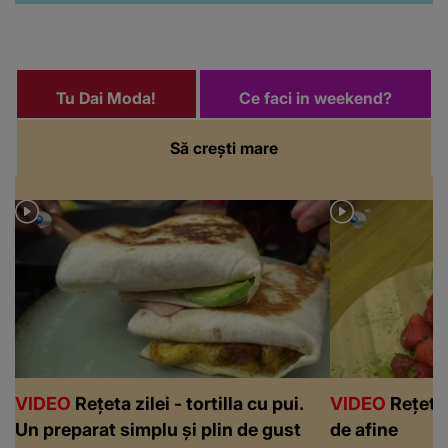
VIDEO
Rețeta zilei - tortilla cu pui.
VIDEO
Rețeta 
Un preparat simplu și plin de gust
de afine