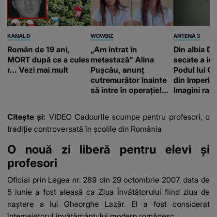
KANAL D
WOWBIZ
ANTENA 3
Român de 19 ani,
„Am intrat în
Din albia Du
MORT după ce a cules
metastază” Alina
secate a ieși
r... Vezi mai mult
Pușcău, anunț
Podul lui C
cutremurător înainte
din Imperiu
să intre în operație!
Imagini rare
Vedeta a transmis un
impresiona
mesaj emoționant
construcție
Citește și:
VIDEO Cadourile scumpe pentru profesori, o
fanilor
tradiție controversată în școlile din România
O nouă zi liberă pentru elevi și
profesori
Oficial prin Legea nr. 289 din 29 octombrie 2007, data de
5 iunie a fost aleasă ca Ziua Învătătorului fiind ziua de
naștere a lui Gheorghe Lazăr. El a fost considerat
întemeietorul învățământului modern românesc.