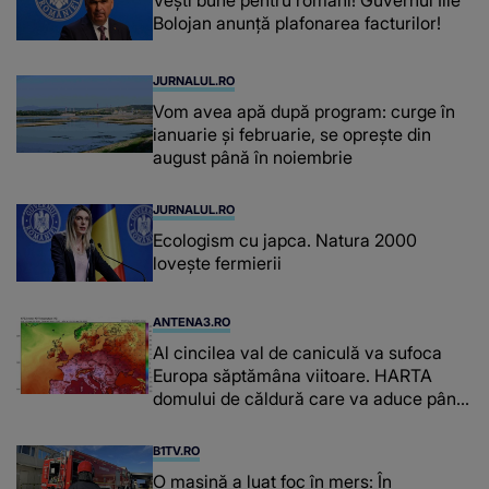
Bolojan anunță plafonarea facturilor!
JURNALUL.RO
Vom avea apă după program: curge în
ianuarie și februarie, se oprește din
august până în noiembrie
JURNALUL.RO
Ecologism cu japca. Natura 2000
lovește fermierii
ANTENA3.RO
Al cincilea val de caniculă va sufoca
Europa săptămâna viitoare. HARTA
domului de căldură care va aduce până
la 42 de grade Celsius
B1TV.RO
O maşină a luat foc în mers: În