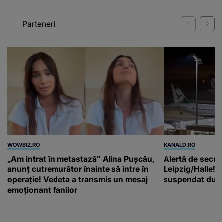
WOWBIZ.RO
KANALD.RO
„Am intrat în metastază” Alina Pușcău,
Alertă de secur
anunț cutremurător înainte să intre în
Leipzig/Halle! T
operație! Vedeta a transmis un mesaj
suspendat după
emoționant fanilor
Next
Previous
Parteneri: