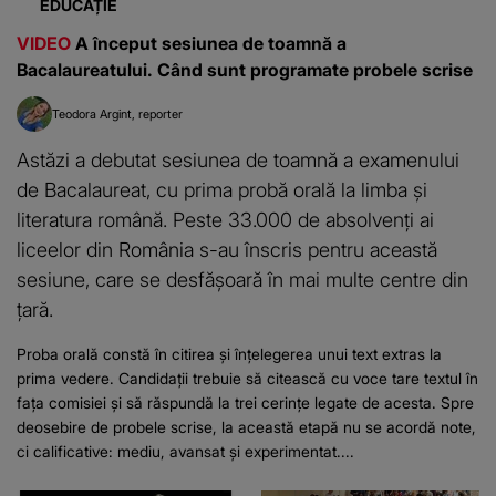
literatura română. Peste 33.000 de absolvenți ai
liceelor din România s-au înscris pentru această
sesiune, care se desfășoară în mai multe centre din
țară.
Proba orală constă în citirea și înțelegerea unui text extras la
prima vedere. Candidații trebuie să citească cu voce tare textul în
fața comisiei și să răspundă la trei cerințe legate de acesta. Spre
deosebire de probele scrise, la această etapă nu se acordă note,
ci calificative: mediu, avansat și experimentat....
ROMANIATV.NET
LIBERTATEA.RO
Anunţul şoc al zilei!
Blocaj pe Magistrala 1 de
Puţini ştiau că are cancer
metrou între Republica și