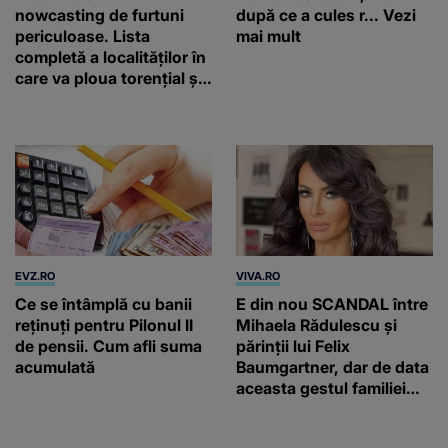
EVZ.RO
VIVA.RO
Ce se întâmplă cu banii
E din nou SCANDAL între
reținuți pentru Pilonul II
Mihaela Rădulescu și
de pensii. Cum afli suma
părinții lui Felix
acumulată
Baumgartner, dar de data
aceasta gestul familiei
regretatului ei iubit a
înfuriat-o pe vedeta
noastră! Fostei
prezentatoare nici că-i
vine să creadă că s-a
ajuns până aici, dar e
adevărat, au făcut-o și pe
asta! Și ce a ieșit la iveală
ar fi prea mult pentru
oricine: "Cu… mine, fata
româncă...”