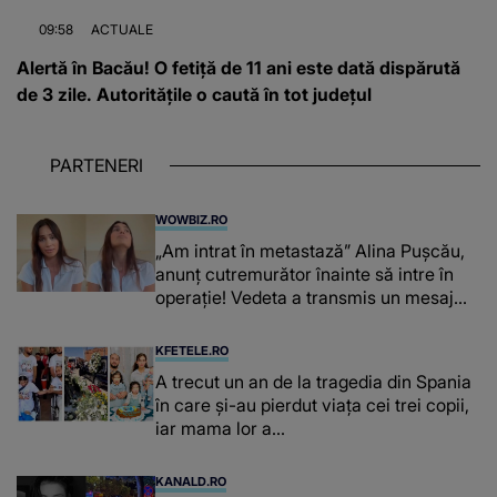
09:58
ACTUALE
Alertă în Bacău! O fetiță de 11 ani este dată dispărută
de 3 zile. Autoritățile o caută în tot județul
PARTENERI
WOWBIZ.RO
„Am intrat în metastază” Alina Pușcău,
anunț cutremurător înainte să intre în
operație! Vedeta a transmis un mesaj
emoționant fanilor
KFETELE.RO
A trecut un an de la tragedia din Spania
în care și-au pierdut viața cei trei copii,
iar mama lor a…
KANALD.RO