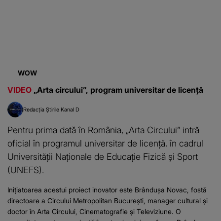
Redacția Știrile Kanal D
Pentru prima dată în România, „Arta Circului” intră
oficial în programul universitar de licență, în cadrul
Universității Naționale de Educație Fizică și Sport
(UNEFS).
Inițiatoarea acestui proiect inovator este Brândușa Novac, fostă
directoare a Circului Metropolitan București, manager cultural și
doctor în Arta Circului, Cinematografie și Televiziune. O
necesitate pentru excelență în arta circului românesc Brândușa
Novac explică că această inițiativă a pornit din dorința...