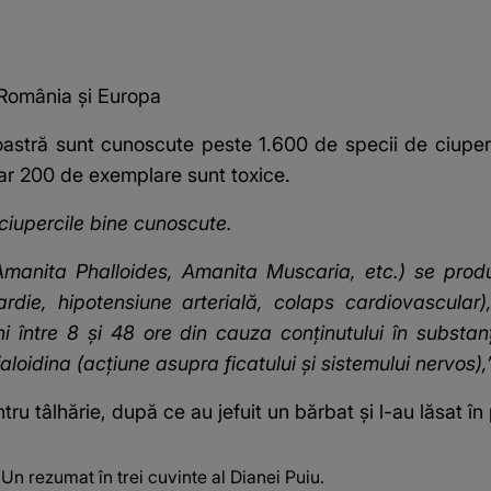
n România și Europa
a noastră sunt cunoscute peste 1.600 de specii de ciuper
ar 200 de exemplare sunt toxice.
 ciupercile bine cunoscute.
manita Phalloides, Amanita Muscaria, etc.) se produc 
rdie, hipotensiune arterială, colaps cardiovascular),
 între 8 şi 48 ore din cauza conţinutului în substanţ
aloidina (acţiune asupra ficatului şi sistemului nervos)
ntru tâlhărie, după ce au jefuit un bărbat și l-au lăsat î
 Un rezumat în trei cuvinte al Dianei Puiu.