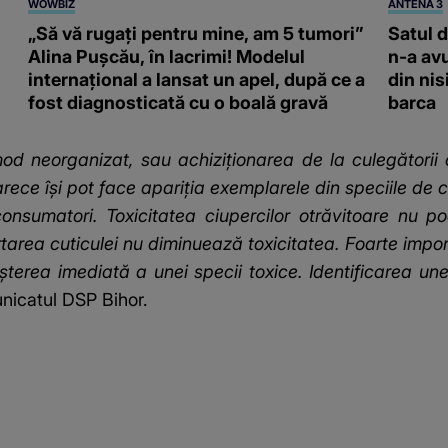
WOWBIZ
ANTENA 3
„Să vă rugați pentru mine, am 5 tumori”
Satul d
Alina Pușcău, în lacrimi! Modelul
n-a avu
internațional a lansat un apel, după ce a
din nis
fost diagnosticată cu o boală gravă
barca
mod neorganizat, sau achiziţionarea de la culegătorii 
arece îşi pot face
apariţia exemplarele din speciile de c
onsumatori. Toxicitatea ciupercilor otrăvitoare nu p
rea cuticulei nu diminuează toxicitatea. Foarte importa
terea imediată a unei specii toxice. Identificarea unei
unicatul DSP Bihor.