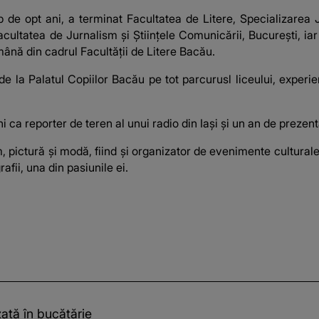
 de opt ani, a terminat Facultatea de Litere, Specializarea J
cultatea de Jurnalism și Științele Comunicării, București, ia
ână din cadrul Facultății de Litere Bacău.
de la Palatul Copiilor Bacău pe tot parcurusl liceului, experi
i ca reporter de teren al unui radio din Iași și un an de prezenta
ilm, pictură și modă, fiind și organizator de evenimente cultura
afii, una din pasiunile ei.
zată în bucătărie