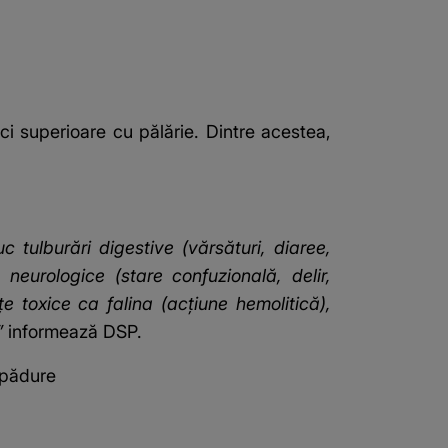
ci superioare cu pălărie. Dintre acestea,
tulburări digestive (vărsături, diaree,
 neurologice (stare confuzională, delir,
e toxice ca falina (acţiune hemolitică),
,”
informează DSP.
n pădure