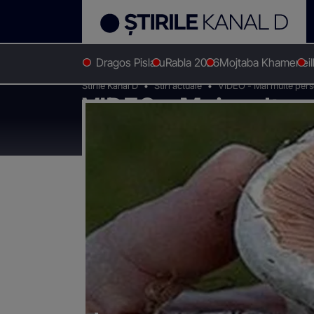
Dragos Pislaru
Rabla 2026
Mojtaba Khamenei
Stirile Kanal D
Stiri actuale
VIDEO - Mai multe persoa
VIDEO - Mai multe p
din cauza intoxicații