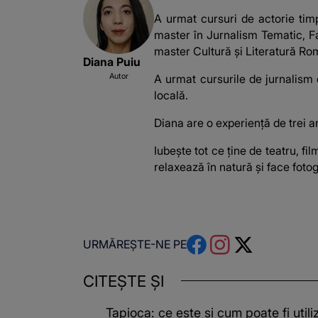
A urmat cursuri de actorie timp
master în Jurnalism Tematic, Fa
master Cultură și Literatură Rom
Diana Puiu
Autor
A urmat cursurile de jurnalism 
locală.
Diana are o experiență de trei an
Iubește tot ce ține de teatru, f
relaxează în natură și face fotogr
URMĂREȘTE-NE PE
CITEȘTE ȘI
Tapioca: ce este și cum poate fi utili