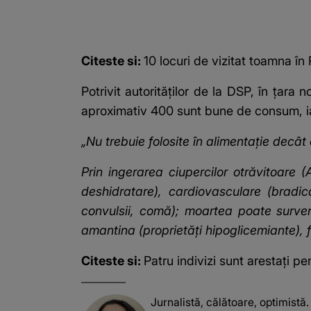
Citeste si:
10 locuri de vizitat toamna î
Potrivit autorităților de la DSP, în țar
aproximativ 400 sunt bune de consum, i
„Nu trebuie folosite în alimentaţie decât
Prin ingerarea
ciupercilor otrăvitoare
(A
deshidratare), cardiovasculare (bradica
convulsii, comă); moartea poate surveni
amantina (proprietăţi hipoglicemiante), f
Citeste si:
Patru indivizi sunt arestați pe
Jurnalistă, călătoare, optimistă.