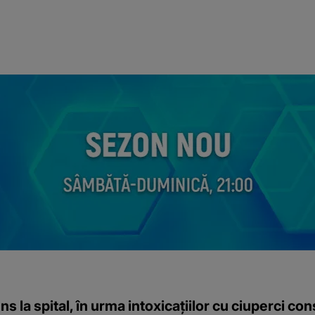
s la spital, în urma intoxicațiilor cu ciuperci c