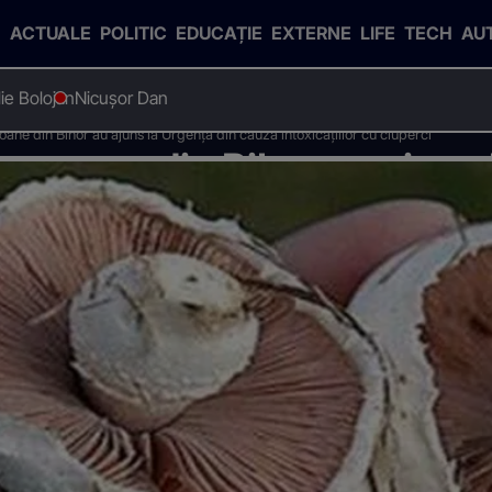
ACTUALE
POLITIC
EDUCAȚIE
EXTERNE
LIFE
TECH
AU
Ilie Bolojan
Nicușor Dan
ne din Bihor au ajuns la Urgență din cauza intoxicațiilor cu ciuperci
ersoane din Bihor au ajuns 
lor cu ciuperci