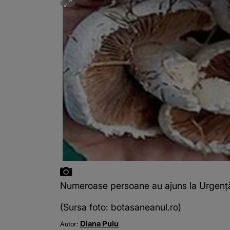
Numeroase persoane au ajuns la Urgență d
(Sursa foto: botasaneanul.ro)
Diana Puiu
Autor: