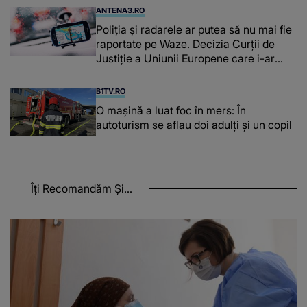
ANTENA3.RO
Poliţia şi radarele ar putea să nu mai fie
raportate pe Waze. Decizia Curţii de
Justiție a Uniunii Europene care i-ar
afecta pe şoferi
B1TV.RO
O maşină a luat foc în mers: În
autoturism se aflau doi adulți și un copil
Îți Recomandăm Și...