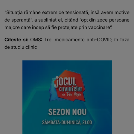
Vedeta a transmis un
integritatea 
mesaj emoționant
a Georgiei"
”Situaţia rămâne extrem de tensionată, însă avem motive
fanilor
de speranţă”, a subliniat el, citând ”opt din zece persoane
majore care încep să fie protejate prin vaccinare”.
Citeste si:
OMS: Trei medicamente anti-COVID, în faza
de studiu clinic