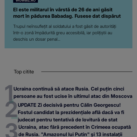
WOWBIZ.RO
El este militarul în vârstă de 26 de ani găsit
mort în pădurea Babadag. Fusese dat dispărut
Trupul neînsuflețit al soldatului a fost găsit de autorități
într-o zonă împădurită greu accesibilă, iar polițiștii au
deschis un dosar penal...
Top citite
Ucraina continuă să atace Rusia. Cel puțin cinci
persoane au fost ucise în ultimul atac din Moscova
UPDATE Zi decisivă pentru Călin Georgescu!
Fostul candidat la prezidențiale află dacă va fi
judecat pentru tentativă de lovitură de stat
Ucraina, atac fără precedent în Crimeea ocupată
de Rusia. "Amazonul lui Putin" și 13 instalații