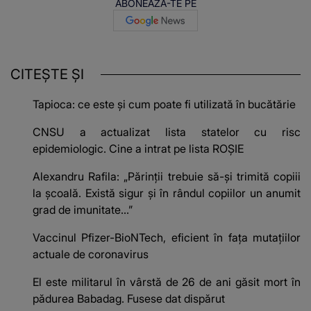
ABONEAZĂ-TE PE
CITEȘTE ȘI
Tapioca: ce este și cum poate fi utilizată în bucătărie
CNSU a actualizat lista statelor cu risc
epidemiologic. Cine a intrat pe lista ROȘIE
Alexandru Rafila: „Părinţii trebuie să-şi trimită copiii
la şcoală. Există sigur şi în rândul copiilor un anumit
grad de imunitate...”
Vaccinul Pfizer-BioNTech, eficient în fața mutațiilor
actuale de coronavirus
El este militarul în vârstă de 26 de ani găsit mort în
pădurea Babadag. Fusese dat dispărut