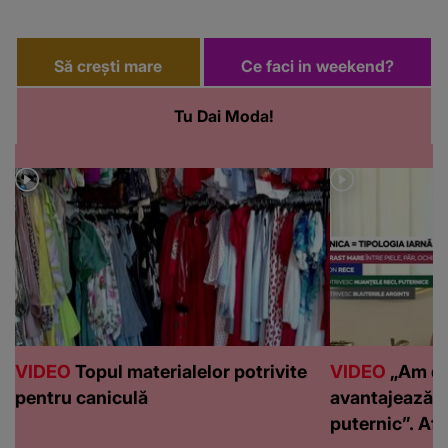
Să crești mare
Ce faci in weekend?
Tu Dai Moda!
VIDEO
Topul materialelor potrivite
VIDEO
„Am de
pentru caniculă
avantajează c
puternic”. Află