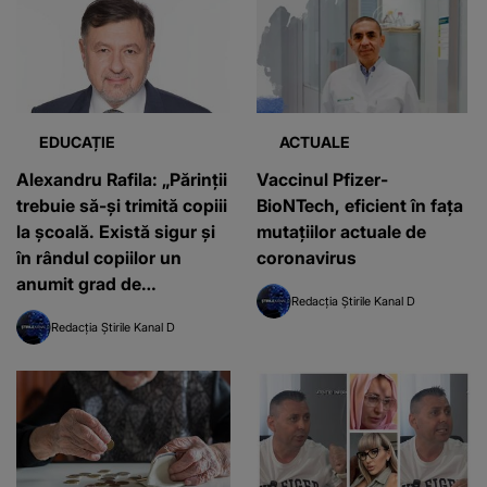
EDUCAȚIE
ACTUALE
Alexandru Rafila: „Părinţii
Vaccinul Pfizer-
trebuie să-şi trimită copiii
BioNTech, eficient în fața
la şcoală. Există sigur şi
mutațiilor actuale de
în rândul copiilor un
coronavirus
anumit grad de
Redacția Știrile Kanal D
imunitate...”
Redacția Știrile Kanal D