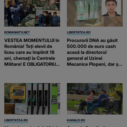
ROMANIATV.NET
LIBERTATEA.RO
VESTEA MOMENTULUI în
Procurorii DNA au găsit
România! Toți elevii de
500.000 de euro cash
liceu care au împlinit 18
acasă la directorul
ani, chemați la Centrele
general al Uzinei
Militare! E OBLIGATORIU.
Mecanice Plopeni, dar și
Până când au termen!
două ceasuri Patek
Philippe și Rolex
LIBERTATEA.RO
KANALD.RO