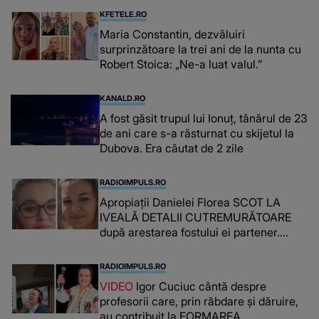
înțepe sânul”
KFETELE.RO
Maria Constantin, dezvăluiri
surprinzătoare la trei ani de la nunta cu
Robert Stoica: „Ne-a luat valul.”
KANALD.RO
A fost găsit trupul lui Ionuț, tânărul de 23
de ani care s-a răsturnat cu skijetul la
Dubova. Era căutat de 2 zile
RADIOIMPULS.RO
Apropiații Danielei Florea SCOT LA
IVEALĂ DETALII CUTREMURĂTOARE
după arestarea fostului ei partener.
PRIN CE A FOST NEVOITĂ să treacă
românca ucisă în Italia și ascunsă în
RADIOIMPULS.RO
lada unui pat: " Îmi pare rău că nu am
VIDEO
Igor Cuciuc cântă despre
reușit să fac mai mult pentru ea și..."
profesorii care, prin răbdare și dăruire,
au contribuit la FORMAREA