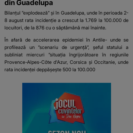
din Guadelupa
Bilanţul ”explodează” şi în Guadelupa
, unde în perioada 2-
8 august rata incidenţie a crescut la 1.769 la 100.000 de
locuitori, de la 876 cu o săptămână mai înainte.
În afară de accelerarea epidemiei în Antile- unde se
profilează un ”scenariu de urgenţă”, şeful statului a
subliniat miercuri ”situaţia îngrijorătoare în regiunile
Provence-Alpes-Côte d'Azur, Corsica şi Occitanie, unde
rata incidenţei deppăşeşte 500 la 100.000