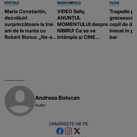
KFETELE
RADIO IMPULS
CLICK
Maria Constantin,
VIDEO Selly,
Tragedie pe
dezvăluiri
ANUNȚUL
grecească 
surprinzătoare la trei
MOMENTULUI despre
copil de doa
ani de la nunta cu
NIBIRU! Ce se va
înecat în pi
Robert Stoica: „Ne-a
întâmpla și CINE
bar
luat valul.”
SUNT CEI VIZAȚI de
această situație: "Îmi
e ciudă că..."
Andreea Bolocan
Autor
URMĂREȘTE-NE PE