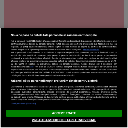
Nouă ne pasă ca datele tale personale să rămână confidențiale
Noi și partenerii noștri
589
stocăm și/sau accesăm informații pe dispozitivul dvs., precum identificatorii cookie unici
pentru prelucrarea datelor cu caracter personal. Puteți accepta sau gestiona preferințele dvs. făcând clic mai jos,
respectiv vă puteți opune utilizării unui interes legitim în orice moment pe pagina cu politica de confidențialitate.
Aceste alegeri vor fi raportate partenerilor noștri și nu vă vor afecta navigarea.
Mai multe detalii
Noi si partenerii nostri (retelele de socializare si agentiile de publicitate partenere, precum si furnizorii nostri de
servicii de date analitice) prelucram date pentru a permite website-ului sa functioneze, pentru a personaliza
continutul si anunturile publicitare afisate in functie de interesele si/sau profilul dvs., pentru a va oferi functionalitati
Recomandări video
aferente retelelor de socializare si pentru a analiza traficul pe website. Beneficiati de drepturile prevazute de art. 15-
22 din GDPR in legatura cu prelucrarea datelor cu caracter personal. Aceste drepturi pot fi exercitate prin
modalitatea indicata
aici
. Prin click pe “ACCEPT TOATE”, acceptati folosirea tuturor Tehnologiilor de tip Cookie, care
implica inclusiv acceptul dvs. cu privire la stocarea/accesarea informatiilor de catre Vendor-ii cu care colaboram.
Prin click pe “VREAU SA MODIFIC SETARILE INDIVIDUAL” puteti schimba preferintele in mod individual, mai putin
cele legate de cookie strict necesare pentru functionarea website-ului.
Atât noi, cât și partenerii noștri prelucrăm datele pentru a oferi:
Dezvoltarea și îmbunătățirea serviciilor. Utilizarea profilurilor pentru selectarea conținutului personalizat. Stocarea
și/sau accesarea informațiilor de pe un dispozitiv. Măsurarea performanței reclamelor. Utilizarea profilurilor pentru
selectarea publicității personalizate. Crearea profilurilor de conținut personalizat. Crearea profilurilor pentru
publicitate personalizată. Măsurarea performanței conținutului. Înțelegerea publicului prin statistici sau combinații
de date din surse diferite. Utilizarea de date limitate pentru a selecta publicitatea. Utilizarea datelor limitate pentru a
selecta conținutul. Date precise de geolocație și identificarea prin scanarea dispozitivului.
Listă parteneri (furnizori)
ACCEPT TOATE
EXTERNE
ACTUALE
VREAU SA MODIFIC SETARILE INDIVIDUAL