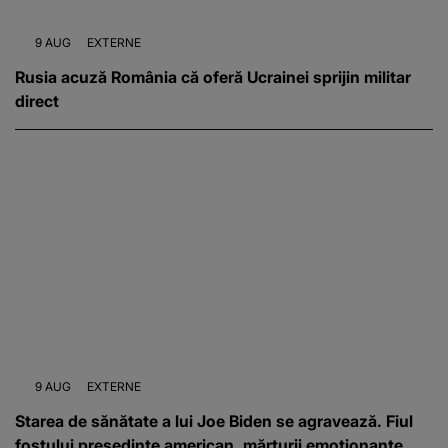
9 AUG
EXTERNE
Rusia acuză România că oferă Ucrainei sprijin militar
direct
9 AUG
EXTERNE
Starea de sănătate a lui Joe Biden se agravează. Fiul
fostului președinte american, mărturii emoționante