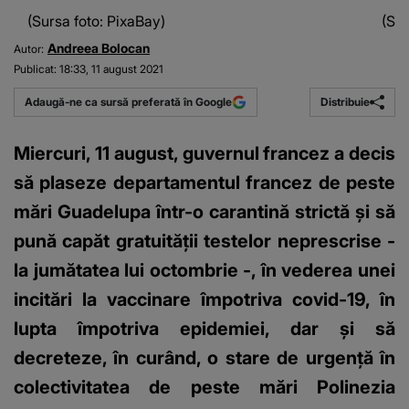
(Sursa foto: PixaBay)
(Sur
Andreea Bolocan
Autor:
Publicat:
18:33, 11 august 2021
Distribuie
Adaugă-ne ca sursă preferată în Google
Miercuri, 11 august, guvernul francez a decis
să plaseze departamentul francez de peste
mări Guadelupa într-o carantină strictă şi să
pună capăt gratuităţii testelor neprescrise -
la jumătatea lui octombrie -, în vederea unei
incitări la vaccinare împotriva covid-19, în
lupta împotriva epidemiei, dar şi să
decreteze, în curând, o stare de urgenţă în
colectivitatea de peste mări Polinezia