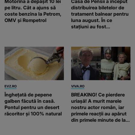
Motorina a depășit 10 lei
Casa de Pensii a început
pe litru. Cât a ajuns să
distribuirea biletelor de
coste benzina la Petrom,
tratament balnear pentru
OMV și Rompetrol
luna august. În ce
stațiuni au fost
repartizate locurile
EVZ.RO
VIVA.RO
Înghețată de pepene
BREAKING! Ce pierdere
galben făcută în casă.
uriașă! A murit marele
Pontul pentru un desert
nostru actor român, iar
răcoritor și 100% natural
primele reacții au apărut
din primele minute de la
anunțul morții: „Lumina
rampei rămâne aprinsă