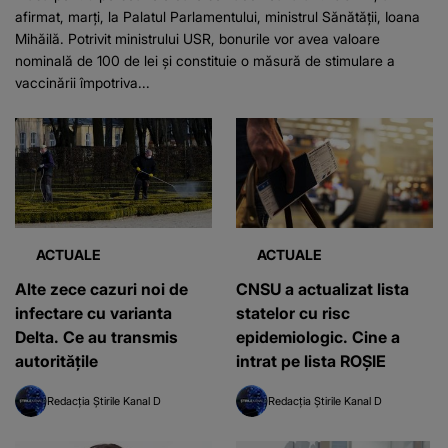
afirmat, marţi, la Palatul Parlamentului, ministrul Sănătăţii, Ioana
Mihăilă. Potrivit ministrului USR, bonurile vor avea valoare
nominală de 100 de lei şi constituie o măsură de stimulare a
vaccinării împotriva...
ACTUALE
ACTUALE
Alte zece cazuri noi de
CNSU a actualizat lista
infectare cu varianta
statelor cu risc
Delta. Ce au transmis
epidemiologic. Cine a
autoritățile
intrat pe lista ROȘIE
Redacția Știrile Kanal D
Redacția Știrile Kanal D