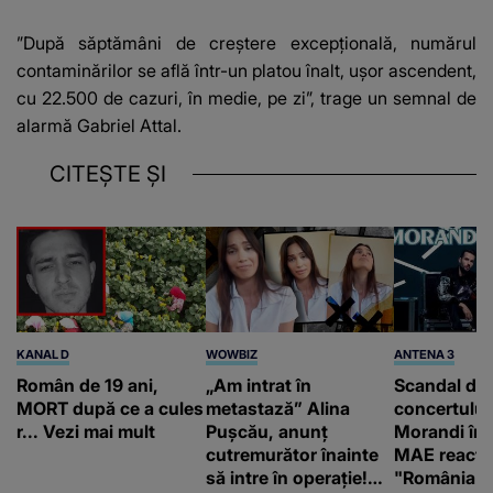
”După săptămâni de creştere excepţională, numărul
contaminărilor se află într-un platou înalt, uşor ascendent,
cu 22.500 de cazuri, în medie, pe zi”, trage un semnal de
alarmă Gabriel Attal.
CITEȘTE ȘI
KANAL D
WOWBIZ
ANTENA 3
Român de 19 ani,
„Am intrat în
Scandal di
MORT după ce a cules
metastază” Alina
concertului
r... Vezi mai mult
Pușcău, anunț
Morandi în 
cutremurător înainte
MAE reacți
să intre în operație!
"România s