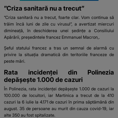
”Criza sanitară nu a trecut”
”Criza sanitară nu a trecut, foarte clar. Vom continua să
trăim încă luni de zile cu virusul”, a avertizat miercuri
dimineaţă, în deschiderea unei şedinţe a Consiliului
Apărării, preşedintele francez Emmanuel Macron,.
Şeful statului francez a tras un semnal de alarmă cu
privire la situaţia dramatică din teritoriile franceze de
peste mări.
Rata incidenței din Polinezia
depășește 1.000 de cazuri
În Polinezia, rata incidenţei depăşeşte 1.000 de cazuri la
100.000 de locuitori, iar Martinica a trecut de la 410
cazuri la 6 iulie la 4.171 de cazuri în prima săptămână din
august. 35 de persoane au murit din cauza covid-19, iar
alte 350 au fost spitalizate.