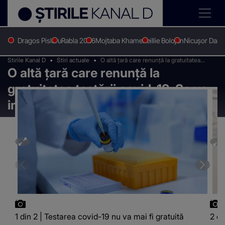
Dragos Pislaru
Rabla 2026
Mojtaba Khamenei
Ilie Bolojan
Nicușor Dan
Stirile Kanal D
Stiri actuale
O altă țară care renunță la gratuitatea
O altă țară care renunță la
testării covid-19. Se va impune și o
carantină strictă
gratuitatea testării covid-19. Se va
impune și o carantină strictă
1 din 2 | Testarea covid-19 nu va mai fi gratuită
2 di