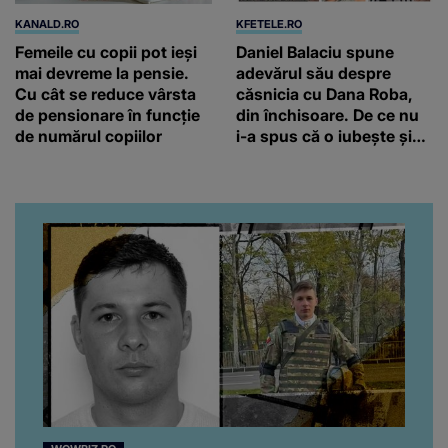
KANALD.RO
KFETELE.RO
Femeile cu copii pot ieși
Daniel Balaciu spune
mai devreme la pensie.
adevărul său despre
Cu cât se reduce vârsta
căsnicia cu Dana Roba,
de pensionare în funcție
din închisoare. De ce nu
de numărul copiilor
i-a spus că o iubește și
ce s-a întâmplat când au
venit fetițele pe lume:
“Am suflet mare. Eu am
ajutat-o.”