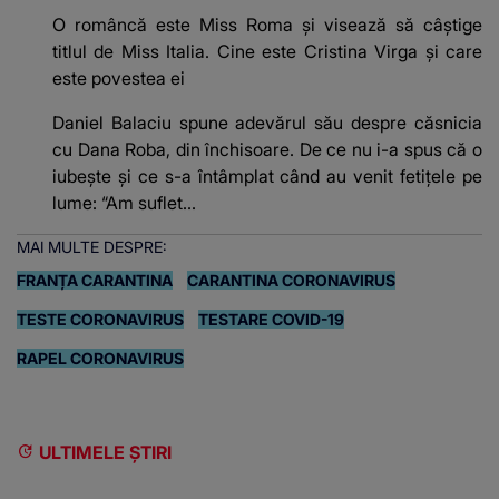
O româncă este Miss Roma și visează să câștige
titlul de Miss Italia. Cine este Cristina Virga și care
este povestea ei
Daniel Balaciu spune adevărul său despre căsnicia
cu Dana Roba, din închisoare. De ce nu i-a spus că o
iubește și ce s-a întâmplat când au venit fetițele pe
lume: “Am suflet...
MAI MULTE DESPRE:
FRANȚA CARANTINA
CARANTINA CORONAVIRUS
TESTE CORONAVIRUS
TESTARE COVID-19
RAPEL CORONAVIRUS
ULTIMELE ȘTIRI