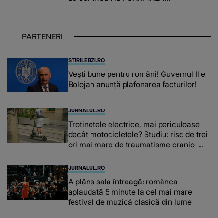
OAMENILOR DE ASTĂZI. Ce spune
despre dascălii care lasă amprente
puternice ÎN SUFLETELE ELEVILOR,
PARTENERI
chiar și după trecerea anilor: "De
fiecare dată când..."
STIRILEBZI.RO
Vești bune pentru români! Guvernul Ilie
Bolojan anunță plafonarea facturilor!
JURNALUL.RO
Trotinetele electrice, mai periculoase
decât motocicletele? Studiu: risc de trei
ori mai mare de traumatisme cranio-
cerebrale
JURNALUL.RO
A plâns sala întreagă: românca
aplaudată 5 minute la cel mai mare
festival de muzică clasică din lume