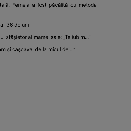
itală. Femeia a fost păcălită cu metoda
oar 36 de ani
jul sfâșietor al mamei sale: „Te iubim…”
lam și cașcaval de la micul dejun