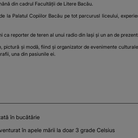
ână din cadrul Facultății de Litere Bacău.
de la Palatul Copiilor Bacău pe tot parcurusl liceului, experi
i ca reporter de teren al unui radio din Iași și un an de prezenta
ilm, pictură și modă, fiind și organizator de evenimente cultura
afii, una din pasiunile ei.
zată în bucătărie
venturat în apele mării la doar 3 grade Celsius