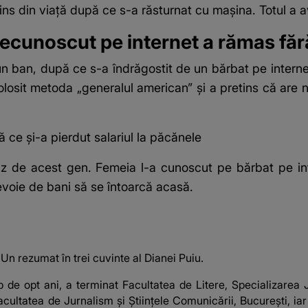
s din viață după ce s-a răsturnat cu mașina. Totul a avu
necunoscut pe internet a rămas făr
n ban, după ce s-a îndrăgostit de un bărbat pe inter
olosit metoda „generalul american” și a pretins că are 
 ce și-a pierdut salariul la păcănele
z de acest gen. Femeia l-a cunoscut pe bărbat pe int
voie de bani să se întoarcă acasă.
 Un rezumat în trei cuvinte al Dianei Puiu.
 de opt ani, a terminat Facultatea de Litere, Specializarea J
cultatea de Jurnalism și Științele Comunicării, București, ia