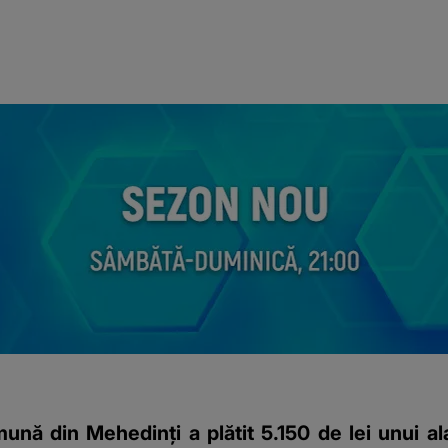
nă din Mehedinți a plătit 5.150 de lei unui ala