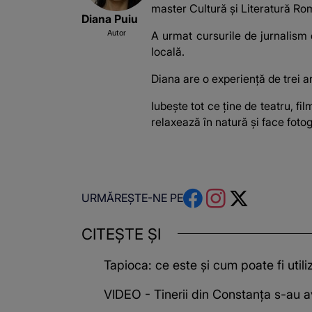
master Cultură și Literatură Rom
Diana Puiu
Autor
A urmat cursurile de jurnalism 
locală.
Diana are o experiență de trei an
Iubește tot ce ține de teatru, f
relaxează în natură și face fotogr
URMĂREȘTE-NE PE
CITEȘTE ȘI
Tapioca: ce este și cum poate fi utili
VIDEO - Tinerii din Constanța s-au a