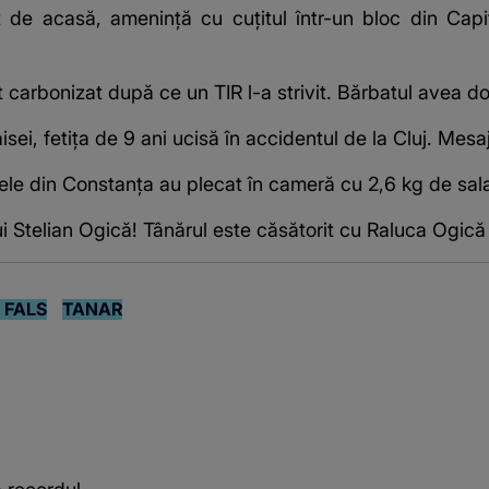
t de acasă, amenință cu cuțitul într-un bloc din Cap
t carbonizat după ce un TIR l-a strivit. Bărbatul avea d
ei, fetița de 9 ani ucisă în accidentul de la Cluj. Mesa
 stele din Constanța au plecat în cameră cu 2,6 kg de sa
ui Stelian Ogică! Tânărul este căsătorit cu Raluca Ogică
 FALS
TANAR