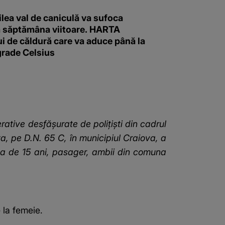
ilea val de caniculă va sufoca
 săptămâna viitoare. HARTA
i de căldură care va aduce până la
grade Celsius
ative desfăşurate de poliţişti din cadrul
nţa, pe D.N. 65 C, în municipiul Craiova, a
ilea de 15 ani, pasager, ambii din comuna
 la femeie.