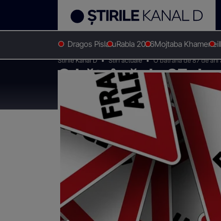
Dragos Pislaru
Rabla 2026
Mojtaba Khamenei
Stirile Kanal D
Stiri actuale
O bătrână de 87 de ani a
O bătrână de 87 de a
"Accidentul". Cum s