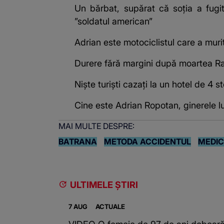
Un bărbat, supărat că soția a fugi
”soldatul american”
Adrian este motociclistul care a muri
Durere fără margini după moartea Rais
Niște turiști cazați la un hotel de 4
Cine este Adrian Ropotan, ginerele l
MAI MULTE DESPRE:
BATRANA
METODA ACCIDENTUL
MEDIC
ULTIMELE ȘTIRI
7 AUG
ACTUALE