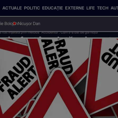
ACTUALE
POLITIC
EDUCAȚIE
EXTERNE
LIFE
TECH
AU
Ilie Bolojan
Nicușor Dan
 fost înșelată prin metoda "Accidentul". Cum s-a dat de gol hoțul
ni a fost înșelată prin met
-a dat de gol hoțul