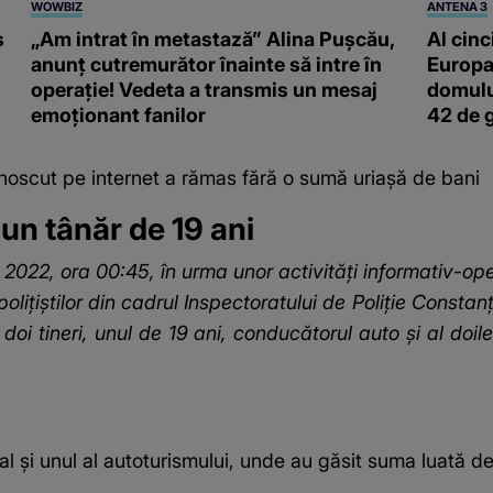
WOWBIZ
ANTENA 3
s
„Am intrat în metastază” Alina Pușcău,
Al cinc
anunț cutremurător înainte să intre în
Europa
operație! Vedeta a transmis un mesaj
domulu
emoționant fanilor
42 de 
noscut pe internet a rămas fără o sumă uriașă de bani
 un tânăr de 19 ani
2022, ora 00:45, în urma unor activităţi informativ-oper
l poliţiştilor din cadrul Inspectoratului de Poliţie Consta
u doi tineri, unul de 19 ani, conducătorul auto şi al do
al și unul al autoturismului, unde au găsit suma luată de