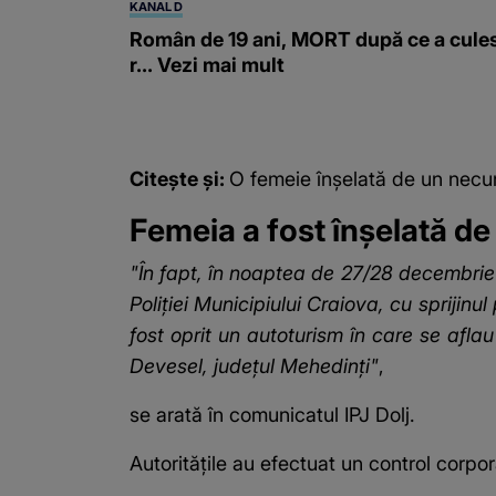
KANAL D
Român de 19 ani, MORT după ce a cule
r... Vezi mai mult
Citește și:
O femeie înșelată de un necu
Femeia a fost înșelată de
"În fapt, în noaptea de 27/28 decembrie 
Poliţiei Municipiului Craiova, cu sprijinu
fost oprit un autoturism în care se afla
Devesel, judeţul Mehedinţi"
,
se arată în comunicatul IPJ Dolj.
Autoritățile au efectuat un control corpor