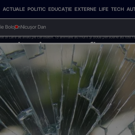
ACTUALE
POLITIC
EDUCAȚIE
EXTERNE
LIFE
TECH
AU
Ilie Bolojan
Nicușor Dan
te oi care se aflau pe carosabil. 13 animale au murit și două persoane au fost r
 multe oi care se aflau pe ca
două persoane au fost rănit