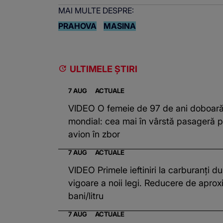
MAI MULTE DESPRE:
PRAHOVA
MASINA
ULTIMELE ȘTIRI
7 AUG
ACTUALE
VIDEO O femeie de 97 de ani doboară
mondial: cea mai în vârstă pasageră p
avion în zbor
7 AUG
ACTUALE
VIDEO Primele ieftiniri la carburanți du
vigoare a noii legi. Reducere de aprox
bani/litru
7 AUG
ACTUALE