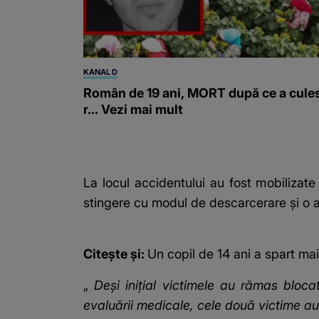
KANAL D
Român de 19 ani, MORT după ce a cule
r... Vezi mai mult
La locul accidentului au fost mobilizat
stingere cu modul de descarcerare şi 
Citește și:
Un copil de 14 ani a spart ma
„
Deşi iniţial victimele au rămas bloca
evaluării medicale, cele două victime au 