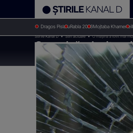
Dragos Pislaru
Rabla 2026
Mojtaba Khamenei
Stirile Kanal D
Stiri actuale
O maşină a lovit mai mul
O maşină a lovit mai
animale au murit și 