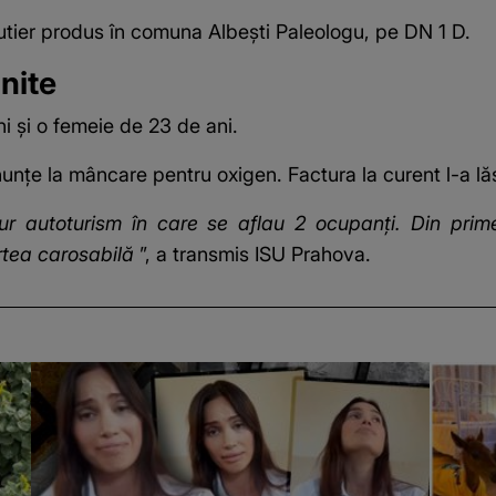
 rutier produs în comuna Albeşti Paleologu, pe DN 1 D.
nite
i şi o femeie de 23 de ani.
unțe la mâncare pentru oxigen. Factura la curent l-a lă
ur autoturism în care se aflau 2 ocupanţi. Din primel
rtea carosabilă
”, a transmis ISU Prahova.