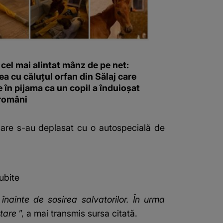
 cel mai alintat mânz de pe net:
a cu căluțul orfan din Sălaj care
în pijama ca un copil a înduioșat
 români
 care s-au deplasat cu o autospecială de
ubite
înainte de sosirea salvatorilor. În urma
ntare
”, a mai transmis sursa citată.