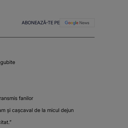
ABONEAZĂ-TE PE
ăgubite
ansmis fanilor
lam și cașcaval de la micul dejun
itat.”