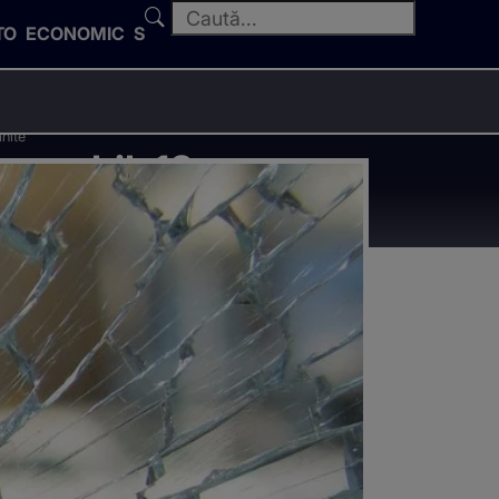
TO
ECONOMIC
SPORT
ănite
rosabil. 13
e