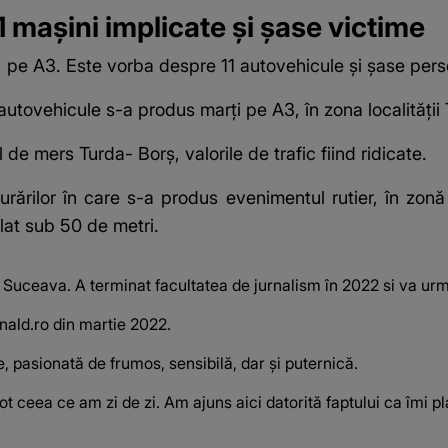
1 mașini implicate și șase victime
j, pe A3. Este vorba despre 11 autovehicule și șase pers
autovehicule s-a produs marți pe A3, în zona localității 
 de mers Turda- Borş, valorile de trafic fiind ridicate.
jurărilor în care s-a produs evenimentul rutier, în zonă
olat sub 50 de metri.
n Suceava. A terminat facultatea de jurnalism în 2022 si va ur
anald.ro din martie 2022.
e, pasionată de frumos, sensibilă, dar și puternică.
t ceea ce am zi de zi. Am ajuns aici datorită faptului ca îmi pl