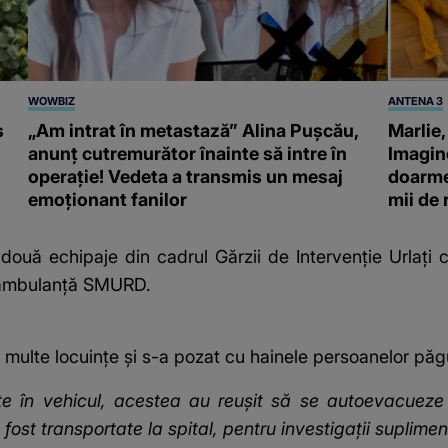
WOWBIZ
ANTENA 3
s
„Am intrat în metastază” Alina Pușcău,
Marlie,
anunț cutremurător înainte să intre în
Imagine
operație! Vedeta a transmis un mesaj
doarme 
emoționant fanilor
mii de
e două echipaje din cadrul Gărzii de Intervenţie Urlaţi
o ambulanţă SMURD.
i multe locuințe și s-a pozat cu hainele persoanelor păg
te în vehicul, acestea au reuşit să se autoevacueze 
fost transportate la spital, pentru investigaţii suplime