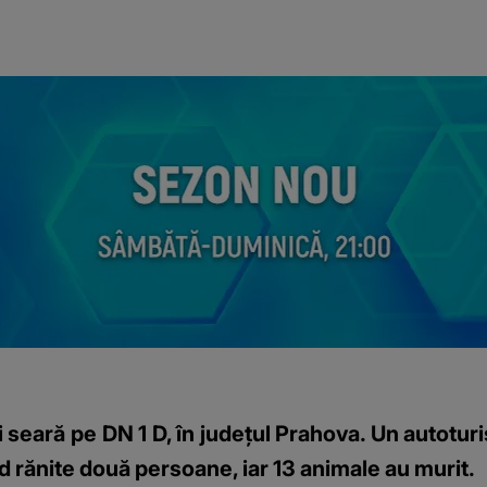
 seară pe DN 1 D, în judeţul Prahova. Un autoturi
nd rănite două persoane, iar 13 animale au murit.