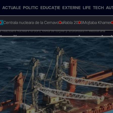
ACTUALE
POLITIC
EDUCAȚIE
EXTERNE
LIFE
TECH
AU
Centrala nucleara de la Cernavoda
Rabla 2026
Mojtaba Khamen
D
ă reactoare nucleare la bord, lovită de torpile și scufundată în Mediterana
două reactoare nucleare la b
dată în Mediterana