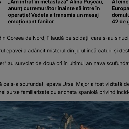
s
„Am intrat în metastază” Alina Pușcău,
Al cinc
anunț cutremurător înainte să intre în
Europa
operație! Vedeta a transmis un mesaj
domulu
emoționant fanilor
42 de 
n Coreea de Nord, îi laudă pe soldații care s-au sinuci
rul epavei a adâncit misterul din jurul încărcăturii și dest
er” au survolat de două ori în ultimul an nava scufund
ce s-a scufundat, epava Ursei Major a fost vizitată d
unei surse familiarizate cu ancheta spaniolă privind incid