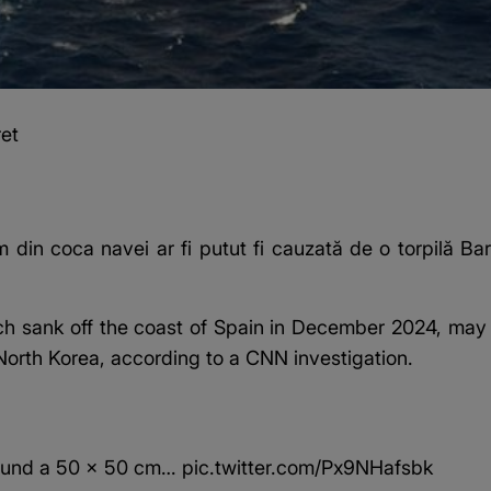
ret
din coca navei ar fi putut fi cauzată de o torpilă Ba
ch sank off the coast of Spain in December 2024, ma
 North Korea, according to a CNN investigation.
 found a 50 × 50 cm…
pic.twitter.com/Px9NHafsbk