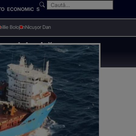
TO
ECONOMIC
SPORT
ei
Ilie Bolojan
Nicușor Dan
ord, lovită