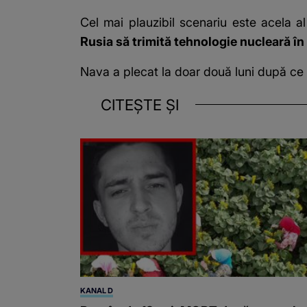
Cel mai plauzibil scenariu este acela a
Rusia să trimită tehnologie nucleară î
Nava a plecat la doar două luni după ce K
CITEȘTE ȘI
KANAL D