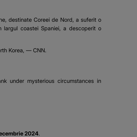
ine,
destinate Coreei de Nord
, a suferit o
n largul coastei Spaniei, a descoperit o
North Korea, — CNN.
ank under mysterious circumstances in
ecembrie 2024
.