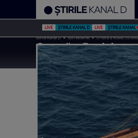
LIVE
ȘTIRILE KANAL D
LIVE
ȘTIRILE KANAL 
Stirile Kanal D
Stiri externe
O navă a Rusiei, cu dou
O navă a Rusiei, cu 
de torpile și scufun