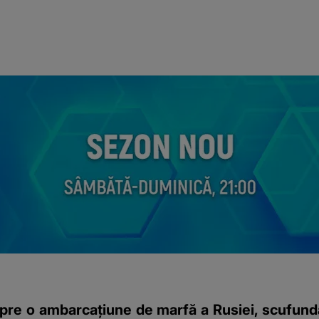
espre o ambarcațiune de marfă a Rusiei, scufunda