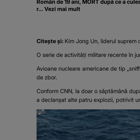
Român de 19 ani, MORT după ce a cule
r... Vezi mai mult
Citește și:
Kim Jong Un, liderul suprem di
O serie de activități militare recente în ju
Avioane nucleare americane de tip „sniff
de zbor.
Conform CNN, la doar o săptămână după 
a declanșat alte patru explozii, potrivit 