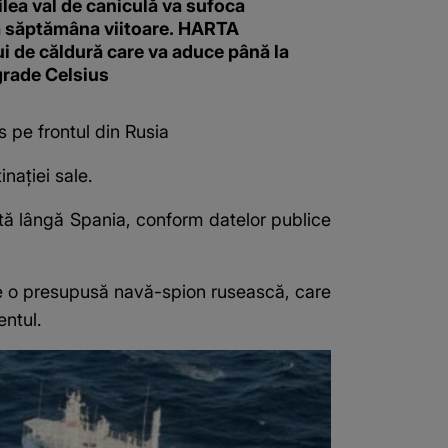
ilea val de caniculă va sufoca
 săptămâna viitoare. HARTA
i de căldură care va aduce până la
grade Celsius
s pe frontul din Rusia
inației sale.
ată lângă Spania, conform datelor publice
e o presupusă navă-spion rusească, care
entul.