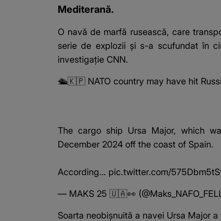
Mediterană.
O navă de marfă rusească, care transp
serie de explozii și s-a scufundat în c
investigație
CNN
.
🛳️🇰🇵 NATO country may have hit Russi
The cargo ship Ursa Major, which was
December 2024 off the coast of Spain.
According…
pic.twitter.com/575Dbm5tS
— MAKS 25 🇺🇦👀 (@Maks_NAFO_FEL
Soarta neobișnuită a navei Ursa Major a