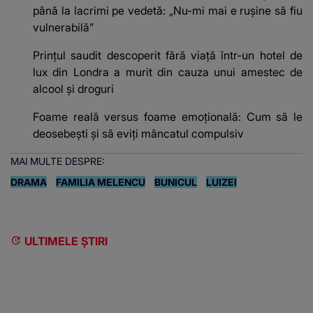
până la lacrimi pe vedetă: „Nu-mi mai e rușine să fiu
vulnerabilă”
Prințul saudit descoperit fără viață într-un hotel de
lux din Londra a murit din cauza unui amestec de
alcool și droguri
Foame reală versus foame emoțională: Cum să le
deosebești și să eviți mâncatul compulsiv
MAI MULTE DESPRE:
DRAMA
FAMILIA MELENCU
BUNICUL
LUIZEI
ULTIMELE ȘTIRI