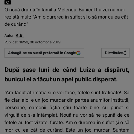
O nouă dramă în familia Melencu. Bunicul Luizei nu mai
rezistă mult: "Am o durerea în suflet și o să mor cu ea cât
de curând"
K.B.
Autor:
Publicat:
16:53, 30 octombrie 2019
Distribuie
Adaugă-ne ca sursă preferată în Google
După șase luni de când Luiza a dispărut,
bunicul ei a făcut un apel public disperat.
”Am făcut afirmația și o voi face, fetele sunt traficate!. Să
fie clar, aici e un joc murdar din partea anumitor instituții,
persoane, oamenii ăștia știu foarte bine cu punct și
virgulă ce s-a întâmplat. Nouă nu vor să ne spună de ce
fetele au fost vizate, furate. Am o durerea în suflet și o să
mor cu ea cât de curând. Este un joc murdar. Suntem