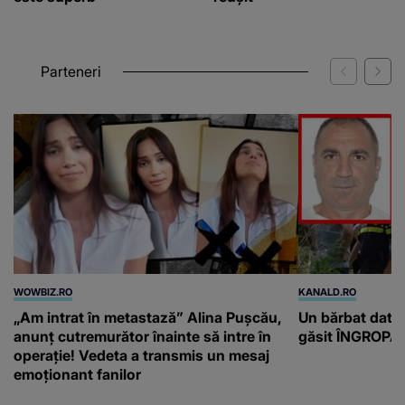
Parteneri
WOWBIZ.RO
KANALD.RO
„Am intrat în metastază” Alina Pușcău,
Un bărbat dat di
anunț cutremurător înainte să intre în
găsit ÎNGROPAT 
operație! Vedeta a transmis un mesaj
emoționant fanilor