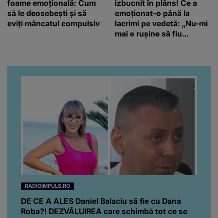
foame emoțională: Cum
izbucnit în plâns! Ce a
să le deosebești și să
emoționat-o până la
eviți mâncatul compulsiv
lacrimi pe vedetă: „Nu-mi
mai e rușine să fiu
vulnerabilă”
RADIOIMPULS.RO
DE CE A ALES Daniel Balaciu să fie cu Dana
Roba?! DEZVĂLUIREA care schimbă tot ce se