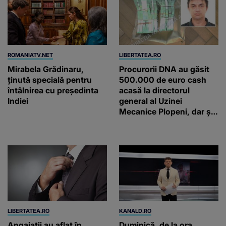
ROMANIATV.NET
LIBERTATEA.RO
Mirabela Grădinaru,
Procurorii DNA au găsit
ţinută specială pentru
500.000 de euro cash
întâlnirea cu preşedinta
acasă la directorul
Indiei
general al Uzinei
Mecanice Plopeni, dar și
două ceasuri Patek
Philippe și Rolex
LIBERTATEA.RO
KANALD.RO
Angajații au aflat în
Duminică, de la ora