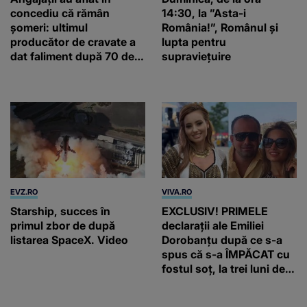
concediu că rămân
14:30, la ”Asta-i
șomeri: ultimul
România!”, Românul și
producător de cravate a
lupta pentru
dat faliment după 70 de
supraviețuire
ani, în Elveția
EVZ.RO
VIVA.RO
Starship, succes în
EXCLUSIV! PRIMELE
primul zbor de după
declarații ale Emiliei
listarea SpaceX. Video
Dorobanțu după ce s-a
spus că s-a ÎMPĂCAT cu
fostul soț, la trei luni de
când au divorțat. Ce-a
putut să spună frumoasa