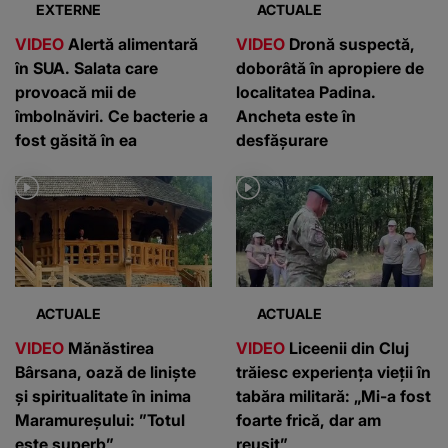
EXTERNE
ACTUALE
VIDEO
Alertă alimentară
VIDEO
Dronă suspectă,
în SUA. Salata care
doborâtă în apropiere de
provoacă mii de
localitatea Padina.
îmbolnăviri. Ce bacterie a
Ancheta este în
fost găsită în ea
desfășurare
ACTUALE
ACTUALE
VIDEO
Mănăstirea
VIDEO
Liceenii din Cluj
Bârsana, oază de liniște
trăiesc experiența vieții în
și spiritualitate în inima
tabăra militară: „Mi-a fost
Maramureșului: ”Totul
foarte frică, dar am
este superb”
reușit”