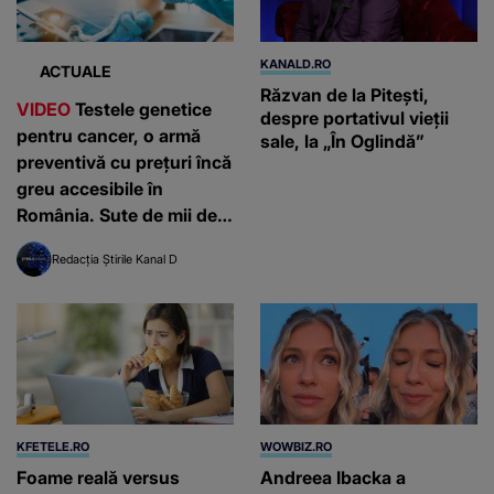
KANALD.RO
ACTUALE
Răzvan de la Pitești,
VIDEO
Testele genetice
despre portativul vieții
pentru cancer, o armă
sale, la „În Oglindă”
preventivă cu prețuri încă
greu accesibile în
România. Sute de mii de
români, diagnosticați
Redacția Știrile Kanal D
anual
KFETELE.RO
WOWBIZ.RO
Foame reală versus
Andreea Ibacka a