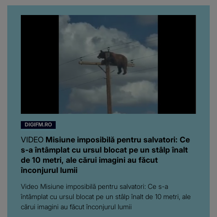
artistă i-a lăsat MASCĂ
pe toți. De data aceasta,
chiar a rupt tăcerea:
”Poate că aveam să ne
spunem, să ne...”
DIGIFM.RO
VIDEO
Misiune imposibilă pentru salvatori: Ce
s-a întâmplat cu ursul blocat pe un stâlp înalt
de 10 metri, ale cărui imagini au făcut
înconjurul lumii
Video Misiune imposibilă pentru salvatori: Ce s-a
întâmplat cu ursul blocat pe un stâlp înalt de 10 metri, ale
cărui imagini au făcut înconjurul lumii