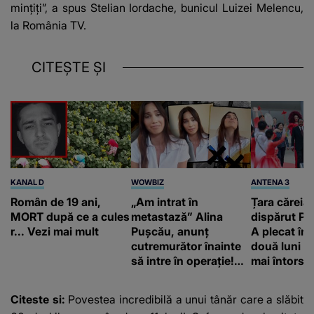
mințiți”, a spus Stelian Iordache, bunicul Luizei Melencu,
la România TV.
CITEȘTE ȘI
KANAL D
WOWBIZ
ANTENA 3
Român de 19 ani,
„Am intrat în
Țara căreia 
MORT după ce a cules
metastază” Alina
dispărut Pr
r... Vezi mai mult
Pușcău, anunț
A plecat în
cutremurător înainte
două luni și
să intre în operație!
mai întors
Vedeta a transmis un
mesaj emoționant
Citeste si:
Povestea incredibilă a unui tânăr care a slăbit
fanilor