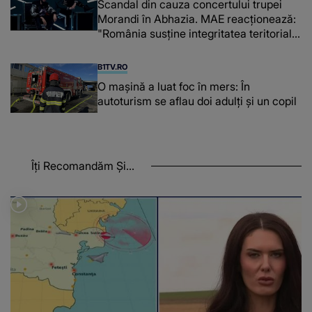
Scandal din cauza concertului trupei
Morandi în Abhazia. MAE reacționează:
"România susține integritatea teritorială
a Georgiei"
B1TV.RO
O maşină a luat foc în mers: În
autoturism se aflau doi adulți și un copil
Îți Recomandăm Și...