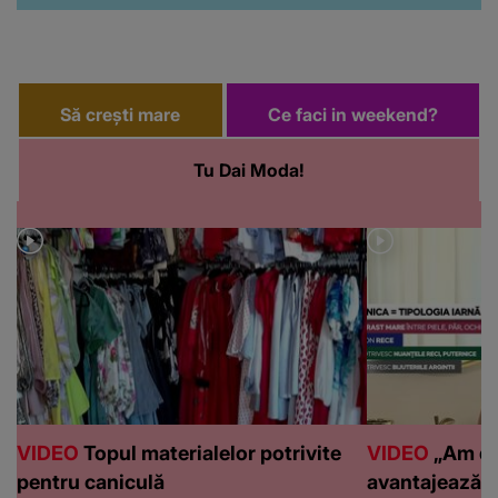
Să crești mare
Ce faci in weekend?
Tu Dai Moda!
VIDEO
Topul materialelor potrivite
VIDEO
„Am de
pentru caniculă
avantajează c