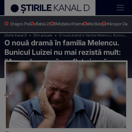
Dragos Pislaru
Rabla 2026
Mojtaba Khamenei
Ilie Bolojan
Nicușor Dan
Stirile Kanal D
Stiri actuale
O nouă dramă în familia Melencu. Bunicul
O nouă dramă în familia Melencu.
Luizei nu mai rezistă mult: "Am o durerea
în suflet și o să mor cu ea cât de curând"
Bunicul Luizei nu mai rezistă mult:
"Am o durerea în suflet și o să mor
cu ea cât de curând"