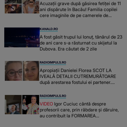
Acuzații grave după găsirea fetiței de 11
ani dispărute în Bacău! Familia copilei
cere imaginile de pe camerele de
supraveghere: „Nu s-a mai dus sora
mea...”
KANALD.RO
A fost găsit trupul lui Ionuț, tânărul de 23
de ani care s-a răsturnat cu skijetul la
Dubova. Era căutat de 2 zile
RADIOIMPULS.RO
Apropiații Danielei Florea SCOT LA
IVEALĂ DETALII CUTREMURĂTOARE
după arestarea fostului ei partener.
PRIN CE A FOST NEVOITĂ să treacă
românca ucisă în Italia și ascunsă în
RADIOIMPULS.RO
lada unui pat: " Îmi pare rău că nu am
VIDEO
Igor Cuciuc cântă despre
reușit să fac mai mult pentru ea și..."
profesorii care, prin răbdare și dăruire,
au contribuit la FORMAREA
OAMENILOR DE ASTĂZI. Ce spune