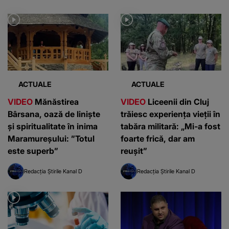
ACTUALE
ACTUALE
VIDEO
Mănăstirea
VIDEO
Liceenii din Cluj
Bârsana, oază de liniște
trăiesc experiența vieții în
și spiritualitate în inima
tabăra militară: „Mi-a fost
Maramureșului: ”Totul
foarte frică, dar am
este superb”
reușit”
Redacția Știrile Kanal D
Redacția Știrile Kanal D