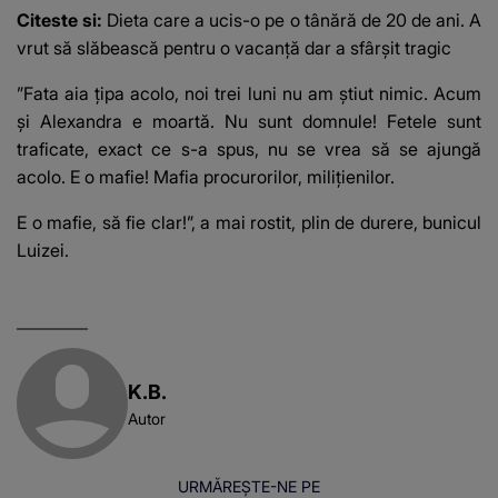
Citeste si:
Dieta care a ucis-o pe o tânără de 20 de ani. A
vrut să slăbească pentru o vacanță dar a sfârșit tragic
”Fata aia țipa acolo, noi trei luni nu am știut nimic. Acum
și Alexandra e moartă. Nu sunt domnule! Fetele sunt
traficate, exact ce s-a spus, nu se vrea să se ajungă
acolo. E o mafie! Mafia procurorilor, milițienilor.
E o mafie, să fie clar!”, a mai rostit, plin de durere, bunicul
Luizei.
K.B.
Autor
URMĂREȘTE-NE PE