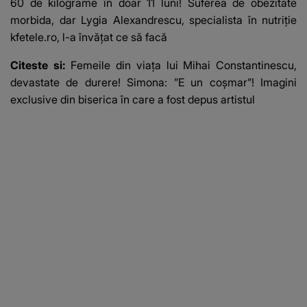
60 de kilograme în doar 11 luni! Suferea de obezitate
morbida, dar Lygia Alexandrescu, specialista în nutriție
kfetele.ro, l-a învățat ce să facă
Citeste si:
Femeile din viața lui Mihai Constantinescu,
devastate de durere! Simona: ”E un coșmar”! Imagini
exclusive din biserica în care a fost depus artistul