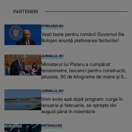
despre dascălii care lasă amprente
puternice ÎN SUFLETELE ELEVILOR,
PARTENERI
chiar și după trecerea anilor: "De
fiecare dată când..."
STIRILEBZI.RO
Vești bune pentru români! Guvernul Ilie
Bolojan anunță plafonarea facturilor!
JURNALUL.RO
Ministerul lui Pîslaru a cumpărat
tensiometre, bocanci pentru construcții,
jaluzele, 30 de kilograme de miere și 50
de kilograme de cafea
JURNALUL.RO
Vom avea apă după program: curge în
ianuarie și februarie, se oprește din
august până în noiembrie
ANTENA3.RO