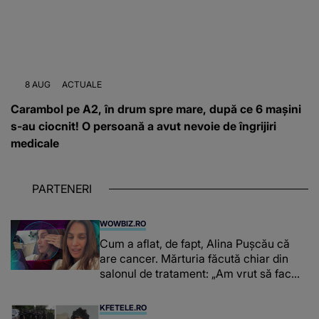
8 AUG
ACTUALE
Carambol pe A2, în drum spre mare, după ce 6 mașini
s-au ciocnit! O persoană a avut nevoie de îngrijiri
medicale
PARTENERI
WOWBIZ.RO
Cum a aflat, de fapt, Alina Pușcău că
are cancer. Mărturia făcută chiar din
salonul de tratament: „Am vrut să fac
niște genuflexiuni și a început să mă
înțepe sânul”
KFETELE.RO