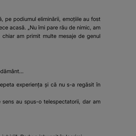
, pe podiumul eliminării, emoțiile au fost
lece acasă. „Nu îmi pare rău de nimic, am
t, chiar am primit multe mesaje de genul
odământ...
peta experiența și că nu s-a regăsit în
e sens au spus-o telespectatorii, dar am