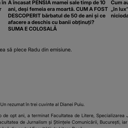
 în
A încasat PENSIA mamei sale timp de 10
Cum au
r
ani, deși femeia era moartă. CUM A FOST
„în lux
DESCOPERIT bărbatul de 50 de ani și ce
niciod
afacere a deschis cu banii obținuți?
SUMA E COLOSALĂ
putea să plece Radu din emisiune.
 Un rezumat în trei cuvinte al Dianei Puiu.
 de opt ani, a terminat Facultatea de Litere, Specializarea J
cultatea de Jurnalism și Științele Comunicării, București, ia