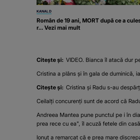
KANAL D
Român de 19 ani, MORT după ce a cule
r... Vezi mai mult
Citește și:
VIDEO. Bianca îl atacă dur p
Cristina a plâns și în gala de duminică, 
Citește și:
Cristina și Radu s-au despărți
Ceilalți concurenți sunt de acord că Radu
Andreea Mantea pune punctul pe i în dialo
prea rece cu ea", îl acuză fetele din cas
Ionuț a remarcat că e prea mare discrepa