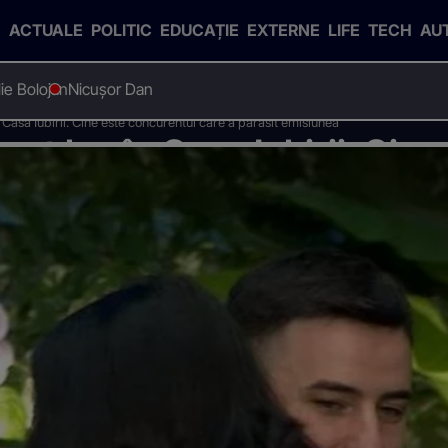
ACTUALE
POLITIC
EDUCAȚIE
EXTERNE
LIFE
TECH
AU
Ilie Bolojan
Nicușor Dan
 Casa Iubirii. Cine este concurentul care a părăsit emisiunea
ut loc în Casa Iubirii. Cine
părăsit emisiunea