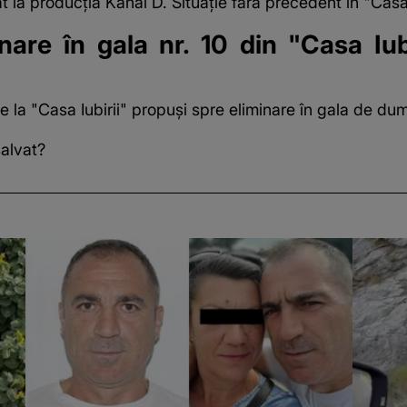
at la producția Kanal D. Situație fără precedent în "Casa 
are în gala nr. 10 din "Casa Iubi
e la "Casa Iubirii" propuși spre eliminare în gala de du
salvat?