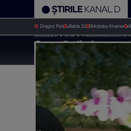
Dragos Pislaru
Rabla 2026
Mojtaba Khamenei
Stirile Kanal D
WOW
O nouă eliminare a avut loc în
O nouă eliminare a av
concurentul care a 