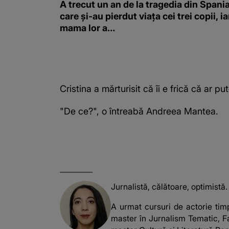
A trecut un an de la tragedia din Spania
care și-au pierdut viața cei trei copii, ia
mama lor a…
Cristina a mărturisit că îi e frică că ar 
"De ce?", o întreabă Andreea Mantea.
Jurnalistă, călătoare, optimistă.
A urmat cursuri de actorie timp
master în Jurnalism Tematic, Fa