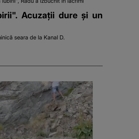
iubirii", Radu a izbucnit în lacrimi
rii". Acuzații dure și un
minică seara de la Kanal D.