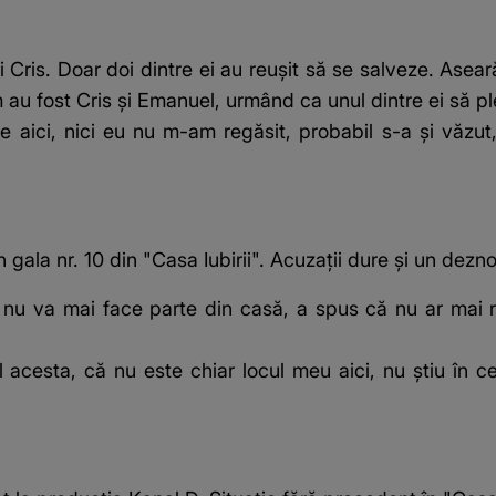
 Cris. Doar doi dintre ei au reușit să se salveze. Aseară
 au fost Cris și Emanuel, urmând ca unul dintre ei să p
 e aici, nici eu nu m-am regăsit, probabil s-a și văzu
 gala nr. 10 din "Casa Iubirii". Acuzații dure și un dezn
u va mai face parte din casă, a spus că nu ar mai re
 acesta, că nu este chiar locul meu aici, nu știu în c