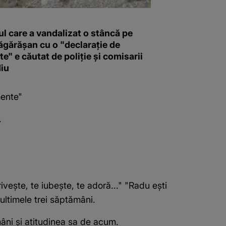
l care a vandalizat o stâncă pe
ăgărășan cu o "declaraţie de
e" e căutat de poliție și comisarii
iu
mente"
.
vește, te iubește, te adoră..." "Radu ești
ultimele trei săptămâni.
âni și atitudinea sa de acum.