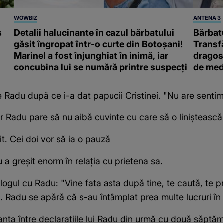
WOWBIZ
ANTENA 3
s
Detalii halucinante în cazul bărbatului
Bărbatu
găsit îngropat într-o curte din Botoșani!
Transf
Marinel a fost înjunghiat în inimă, iar
dragost
concubina lui se numără printre suspecți
de med
e Radu după ce i-a dat papucii Cristinei. "Nu are senti
iar Radu pare să nu aibă cuvinte cu care să o liniștească
t. Cei doi vor să ia o pauză
 a greșit enorm în relația cu prietena sa.
gul cu Radu: "Vine fata asta după tine, te caută, te pri
ă. Radu se apără că s-au întâmplat prea multe lucruri în 
nța între declarațiile lui Radu din urmă cu două săptăm