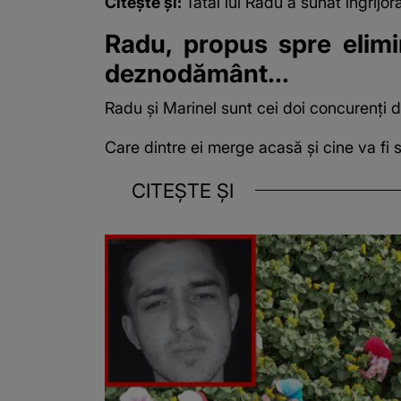
Citește și:
Tatăl lui Radu a sunat îngrijor
Radu, propus spre elimin
deznodământ...
Radu și Marinel sunt cei doi concurenți d
Care dintre ei merge acasă și cine va fi 
CITEȘTE ȘI