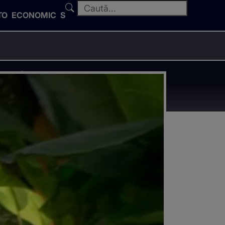
TO
ECONOMIC
SPORT
 este