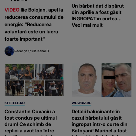
Un bărbat dat dispărut
VIDEO
Ilie Bolojan, apel la
din aprilie a fost găsit
reducerea consumului de
ÎNGROPAT în curtea...
energie: "Reducerea
Vezi mai mult
voluntară este un lucru
foarte important"
Redacția Știrile Kanal D
KFETELE.RO
WOWBIZ.RO
Constantin Covaciu a
Detalii halucinante în
fost condus pe ultimul
cazul bărbatului găsit
drum! Ce schimb de
îngropat într-o curte din
replici a avut loc între
Botoșani! Marinel a fost