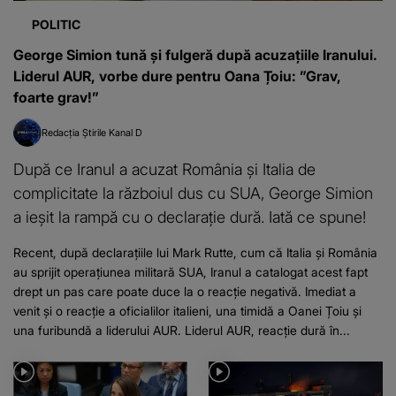
POLITIC
George Simion tună și fulgeră după acuzațiile Iranului.
Liderul AUR, vorbe dure pentru Oana Țoiu: ”Grav,
foarte grav!”
Redacția Știrile Kanal D
După ce Iranul a acuzat România și Italia de
complicitate la războiul dus cu SUA, George Simion
a ieșit la rampă cu o declarație dură. Iată ce spune!
Recent, după declarațiile lui Mark Rutte, cum că Italia și România
au sprijit operațiunea militară SUA, Iranul a catalogat acest fapt
drept un pas care poate duce la o reacție negativă. Imediat a
venit și o reacție a oficialilor italieni, una timidă a Oanei Țoiu și
una furibundă a liderului AUR. Liderul AUR, reacție dură în...