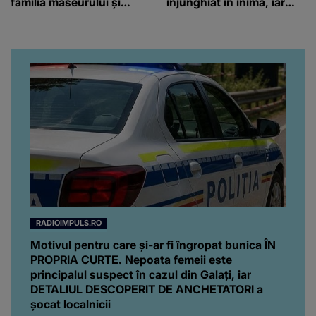
familia maseurului și
înjunghiat în inimă, iar
clubul Dinamo: “Am vrut
concubina lui se numără
să văd caracterul și
printre suspecți
obrazul.”
RADIOIMPULS.RO
Motivul pentru care și-ar fi îngropat bunica ÎN
PROPRIA CURTE. Nepoata femeii este
principalul suspect în cazul din Galați, iar
DETALIUL DESCOPERIT DE ANCHETATORI a
șocat localnicii