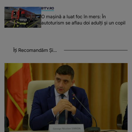
B1TV.RO
O maşină a luat foc în mers: În
autoturism se aflau doi adulți și un copil
Îți Recomandăm Și...