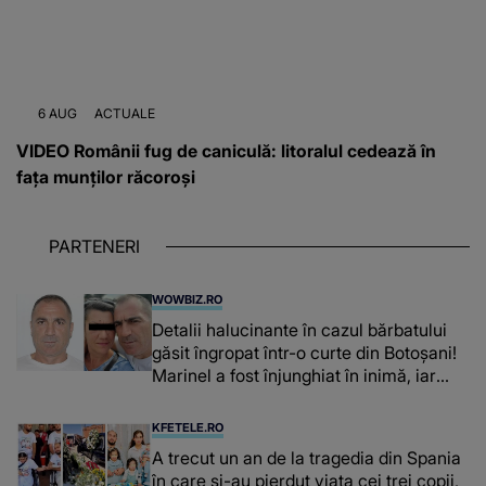
6 AUG
ACTUALE
VIDEO Românii fug de caniculă: litoralul cedează în
fața munților răcoroși
PARTENERI
WOWBIZ.RO
Detalii halucinante în cazul bărbatului
găsit îngropat într-o curte din Botoșani!
Marinel a fost înjunghiat în inimă, iar
concubina lui se numără printre
suspecți
KFETELE.RO
A trecut un an de la tragedia din Spania
în care și-au pierdut viața cei trei copii,