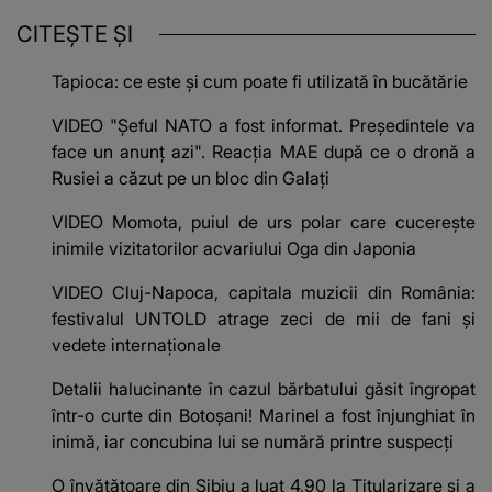
CITEȘTE ȘI
Tapioca: ce este și cum poate fi utilizată în bucătărie
VIDEO "Șeful NATO a fost informat. Președintele va
face un anunț azi". Reacția MAE după ce o dronă a
Rusiei a căzut pe un bloc din Galați
VIDEO Momota, puiul de urs polar care cucerește
inimile vizitatorilor acvariului Oga din Japonia
VIDEO Cluj-Napoca, capitala muzicii din România:
festivalul UNTOLD atrage zeci de mii de fani și
vedete internaționale
Detalii halucinante în cazul bărbatului găsit îngropat
într-o curte din Botoșani! Marinel a fost înjunghiat în
inimă, iar concubina lui se numără printre suspecți
O învățătoare din Sibiu a luat 4,90 la Titularizare și a