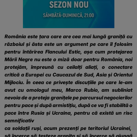
România este țara care are cea mai lungă graniță cu
războiul și ăsta este un argument pe care îl folosim
pentru întărirea Flancului Estic, așa cum protejarea
Mării Negre nu este o miză doar pentru România, noi
protejăm, împreună cu ceilalți aliați, o conectare
critică a Europei cu Caucazul de Sud, Asia și Orientul
Mijlociu. În ceea ce privește discuțiile pe care le-am
avut cu omologul meu, Marco Rubio, am subliniat
nevoia de a proteja granițele pe parcursul negocierilor
pentru pace și după armistițiu, după ce va fi stabilită o
pace între Rusia și Ucraina, pentru că există un risc
semnificativ
ca soldații ruși, acum prezenți pe teritoriul Ucrainei,
să încerce să testeze granița și să încerce să ajungă