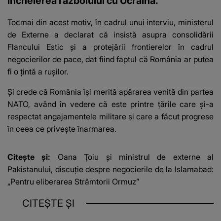
încheierea războiului cu Ucraina.
Tocmai din acest motiv, în cadrul unui interviu, ministerul
de Externe a declarat că insistă asupra consolidării
Flancului Estic și a protejării frontierelor în cadrul
negocierilor de pace, dat fiind faptul că România ar putea
fi o țintă a rușilor.
Și crede că România își merită apărarea venită din partea
NATO, având în vedere că este printre țările care și-a
respectat angajamentele militare și care a făcut progrese
în ceea ce privește înarmarea.
Citește și:
Oana Ţoiu și ministrul de externe al
Pakistanului, discuție despre negocierile de la Islamabad:
„Pentru eliberarea Strâmtorii Ormuz”
CITEȘTE ȘI