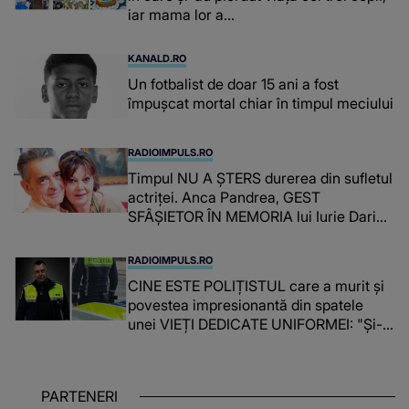
iar mama lor a…
KANALD.RO
Un fotbalist de doar 15 ani a fost
împușcat mortal chiar în timpul meciului
RADIOIMPULS.RO
Timpul NU A ȘTERS durerea din sufletul
actriței. Anca Pandrea, GEST
SFÂȘIETOR ÎN MEMORIA lui Iurie Darie:
"A fost copleșitor. Pe măsură ce trece
timpul parcă..."
RADIOIMPULS.RO
CINE ESTE POLIȚISTUL care a murit și
povestea impresionantă din spatele
unei VIEȚI DEDICATE UNIFORMEI: "Și-a
îndeplinit misiunile cu responsabilitate,
iar în relația cu colegii a fost un sprijin,
un sfătuitor și un..."
PARTENERI