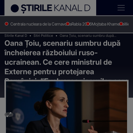
Centrala nucleara de la Cernavoda
Rabla 2026
Mojtaba Khamenei
Ilie 
Stirile Kanal D
Stiri Politice
Oana Țoiu, scenariu sumbru după
Oana Țoiu, scenariu sumbru după
încheierea războiului ruso-ucrainean. Ce
cere ministrul de Externe pentru
încheierea războiului ruso-
protejarea României: ”Evaluarea riscurilor
care pot să vină”
ucrainean. Ce cere ministrul de
Externe pentru protejarea
României: ”Evaluarea riscurilor care
pot să vină”