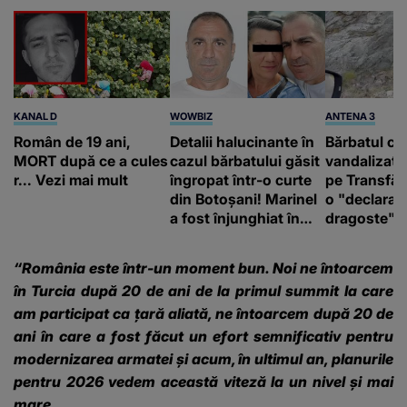
KANAL D
WOWBIZ
ANTENA 3
Român de 19 ani,
Detalii halucinante în
Bărbatul ca
MORT după ce a cules
cazul bărbatului găsit
vandalizat 
r... Vezi mai mult
îngropat într-o curte
pe Transfă
din Botoșani! Marinel
o "declaraţ
a fost înjunghiat în
dragoste" e
inimă, iar concubina
poliție și c
lui se numără printre
mediu
“România este într-un moment bun. Noi ne întoarcem
suspecți
în Turcia după 20 de ani de la primul summit la care
am participat ca țară aliată, ne întoarcem după 20 de
ani în care a fost făcut un efort semnificativ pentru
modernizarea armatei și acum, în ultimul an, planurile
pentru 2026 vedem această viteză la un nivel și mai
mare.