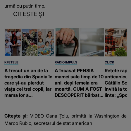
urmă cu puțin timp.
CITEȘTE ȘI
KFETELE
RADIO IMPULS
CLICK
A trecut un an de la
A încasat PENSIA
Rețete rapi
tragedia din Spania în
mamei sale timp de 10
anticanicul
care și-au pierdut
ani, deși femeia era
Cătălin Scă
viața cei trei copii, iar
moartă. CUM A FOST
invită la to
mama lor a…
DESCOPERIT bărbatul
linte: „Spor 
de 50 de ani și ce
proteine!”
afacere a deschis cu
banii obținuți? SUMA
Citește și:
VIDEO Oana Țoiu, primită la Washington de
E COLOSALĂ
Marco Rubio, secretarul de stat american