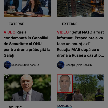
EXTERNE
EXTERNE
VIDEO
Rusia,
VIDEO
"Șeful NATO a fost
condamnată în Consiliul
informat. Președintele va
de Securitate al ONU
face un anunț azi".
pentru drona prăbușită la
Reacția MAE după ce o
Galați
dronă a Rusiei a căzut pe
un bloc din Galați
Redacția Știrile Kanal D
Redacția Știrile Kanal D
KANALD.RO
POLITIC