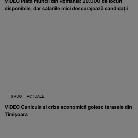
VIDEO Piața muncii din România: 29.000 de locuri
disponibile, dar salariile mici descurajează candidații
6 AUG
ACTUALE
VIDEO Canicula și criza economică golesc terasele din
Timișoara