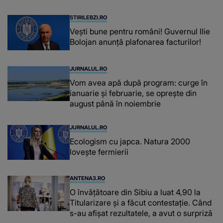
STIRILEBZI.RO
Vești bune pentru români! Guvernul Ilie
Bolojan anunță plafonarea facturilor!
JURNALUL.RO
Vom avea apă după program: curge în
ianuarie și februarie, se oprește din
august până în noiembrie
JURNALUL.RO
Ecologism cu japca. Natura 2000
lovește fermierii
ANTENA3.RO
O învățătoare din Sibiu a luat 4,90 la
Titularizare și a făcut contestație. Când
s-au afișat rezultatele, a avut o surpriză