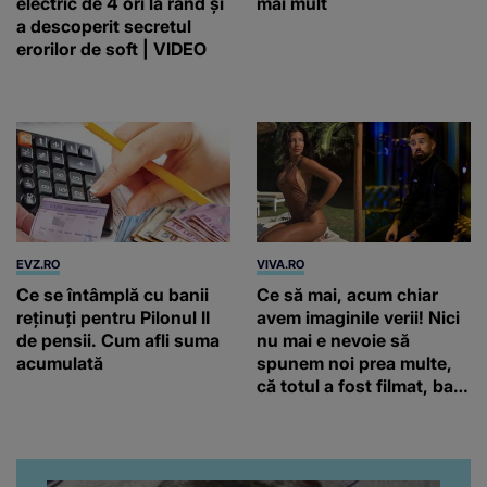
electric de 4 ori la rând și
mai mult
a descoperit secretul
erorilor de soft | VIDEO
EVZ.RO
VIVA.RO
Ce se întâmplă cu banii
Ce să mai, acum chiar
reținuți pentru Pilonul II
avem imaginile verii! Nici
de pensii. Cum afli suma
nu mai e nevoie să
acumulată
spunem noi prea multe,
că totul a fost filmat, ba
chiar artistul și-a întrebat
iubita dacă e adevărat! Și
da, frumoasa iubită a lui
Florin Ristei e...