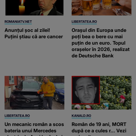
ROMANIATV.NET
LIBERTATEA.RO
Anunţul şoc al zilei!
Orașul din Europa unde
Puţini ştiau că are cancer
poți bea o bere cu mai
puțin de un euro. Topul
orașelor în 2026, realizat
de Deutsche Bank
LIBERTATEA.RO
KANALD.RO
Un mecanic român a scos
Român de 19 ani, MORT
bateria unui Mercedes
după ce a cules r... Vezi