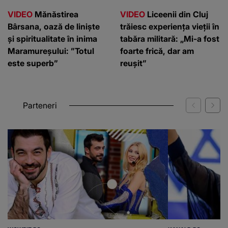
VIDEO
Mănăstirea
VIDEO
Liceenii din Cluj
Bârsana, oază de liniște
trăiesc experiența vieții în
și spiritualitate în inima
tabăra militară: „Mi-a fost
Maramureșului: ”Totul
foarte frică, dar am
este superb”
reușit”
Parteneri