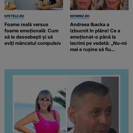
KFETELE.RO
WOWBIZ.RO
Foame reală versus
Andreea Ibacka a
foame emoțională: Cum
izbucnit în plâns! Ce a
să le deosebești și să
emoționat-o până la
eviți mâncatul compulsiv
lacrimi pe vedetă: „Nu-mi
mai e rușine să fiu
vulnerabilă”