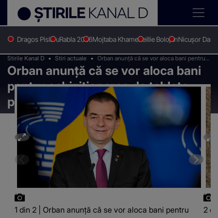
Dragos Pislaru
Rabla 2026
Mojtaba Khamenei
Ilie Bolojan
Nicușor Dan
Stirile Kanal D
Stiri actuale
Orban anunţă că se vor aloca bani pentru
Orban anunţă că se vor aloca bani
achiziţionarea de tablete pentru elevi
pentru achiziţionarea de tablete
pentru elevi
1 din 2 | Orban anunţă că se vor aloca bani pentru
2 di