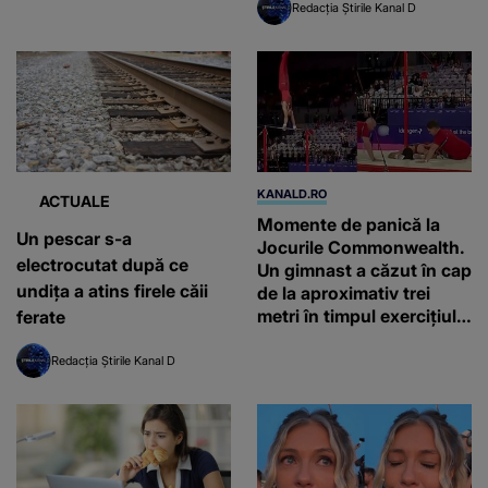
Redacția Știrile Kanal D
KANALD.RO
ACTUALE
Momente de panică la
Un pescar s-a
Jocurile Commonwealth.
electrocutat după ce
Un gimnast a căzut în cap
undița a atins firele căii
de la aproximativ trei
metri în timpul exercițiului
ferate
la bara fixă
Redacția Știrile Kanal D