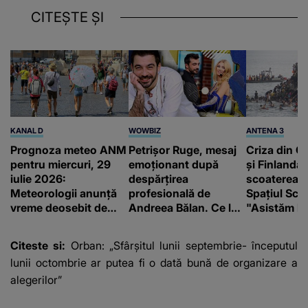
CITEȘTE ȘI
KANAL D
WOWBIZ
ANTENA 3
Prognoza meteo ANM
Petrișor Ruge, mesaj
Criza din Ce
pentru miercuri, 29
emoționant după
și Finlanda 
iulie 2026:
despărțirea
scoaterea S
Meteorologii anunță
profesională de
Spațiul Sc
vreme deosebit de
Andreea Bălan. Ce le-
"Asistăm la
caldă și șanse reduse
a transmis fanilor
catastrofă"
de precipitații
Citeste si:
Orban: „Sfârşitul lunii septembrie- începutul
lunii octombrie ar putea fi o dată bună de organizare a
alegerilor”