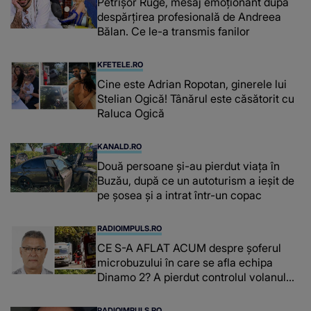
Petrișor Ruge, mesaj emoționant după
despărțirea profesională de Andreea
Bălan. Ce le-a transmis fanilor
KFETELE.RO
Cine este Adrian Ropotan, ginerele lui
Stelian Ogică! Tânărul este căsătorit cu
Raluca Ogică
KANALD.RO
Două persoane și-au pierdut viața în
Buzău, după ce un autoturism a ieșit de
pe șosea și a intrat într-un copac
RADIOIMPULS.RO
CE S-A AFLAT ACUM despre şoferul
microbuzului în care se afla echipa
Dinamo 2? A pierdut controlul volanului,
iar IMPACTUL DEVASTATOR a dus la
moartea lui Constantin Covaciu: "Tot ce
RADIOIMPULS.RO