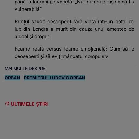
până la lacrimi pe vedetă: „Nu-mi mai e rușine să fiu
vulnerabilă”
Prințul saudit descoperit fără viață într-un hotel de
lux din Londra a murit din cauza unui amestec de
alcool și droguri
Foame reală versus foame emoțională: Cum să le
deosebești și să eviți mâncatul compulsiv
MAI MULTE DESPRE:
ORBAN
PREMIERUL LUDOVIC ORBAN
ULTIMELE ȘTIRI