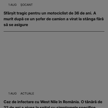
1 AUG
ȘOCANT
Sfârşit tragic pentru un motociclist de 36 de ani. A
murit după ce un șofer de camion a virat la stânga fără
să se asigure
1 AUG
ACTUALE
Caz de infectare cu West Nile în România. O tânără de
22 de ani a ajuns la spital cu simptomele specifice.