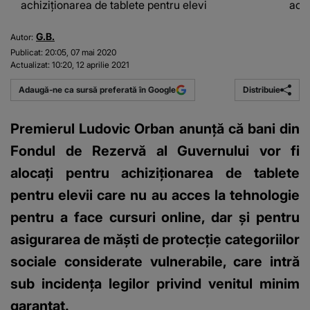
achiziţionarea de tablete pentru elevi
achi
G.B.
Autor:
Publicat:
20:05, 07 mai 2020
Actualizat:
10:20, 12 aprilie 2021
Distribuie
Adaugă-ne ca sursă preferată în Google
Premierul Ludovic Orban anunţă că bani din
Fondul de Rezervă al Guvernului vor fi
alocaţi pentru achiziţionarea de tablete
pentru elevii care nu au acces la tehnologie
pentru a face cursuri online, dar şi pentru
asigurarea de măşti de protecţie categoriilor
sociale considerate vulnerabile, care intră
sub incidenţa legilor privind venitul minim
garantat.