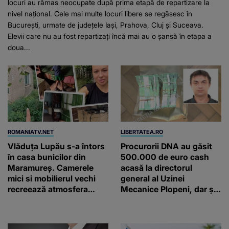
locuri au rămas neocupate după prima etapă de repartizare la
nivel național. Cele mai multe locuri libere se regăsesc în
București, urmate de județele Iași, Prahova, Cluj și Suceava.
Elevii care nu au fost repartizați încă mai au o șansă în etapa a
doua...
ROMANIATV.NET
LIBERTATEA.RO
Vlăduța Lupău s-a întors
Procurorii DNA au găsit
în casa bunicilor din
500.000 de euro cash
Maramureș. Camerele
acasă la directorul
mici si mobilierul vechi
general al Uzinei
recreează atmosfera
Mecanice Plopeni, dar și
autentică a unei
două ceasuri Patek
gospodării de odinioară
Philippe și Rolex