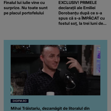
Finalul lui iulie vine cu
EXCLUSIV! PRIMELE
surprize. Nu toate sunt
declarații ale Emiliei
pe placul portofelului
Dorobanțu după ce s-a
spus că s-a ÎMPĂCAT cu
fostul soț, la trei luni de
când au divorțat. Ce-a
putut să spună frumoasa
artistă i-a lăsat MASCĂ
pe toți. De data aceasta,
chiar a rupt tăcerea:
”Poate că aveam să ne
spunem, să ne...”
DIGIFM.RO
Mihai Trăistariu, dezamăgit de litoralul din