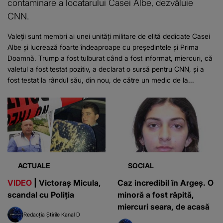
contaminare a locatarului Casei Albe, dezvăluie
CNN.
Valeţii sunt membri ai unei unităţi militare de elită dedicate Casei
Albe şi lucrează foarte îndeaproape cu preşedintele şi Prima
Doamnă. Trump a fost tulburat când a fost informat, miercuri, că
valetul a fost testat pozitiv, a declarat o sursă pentru CNN, şi a
fost testat la rândul său, din nou, de către un medic de la...
ACTUALE
SOCIAL
VIDEO
| Victoraş Micula,
Caz incredibil în Argeș. O
scandal cu Poliţia
minoră a fost răpită,
miercuri seara, de acasă
Redacția Știrile Kanal D