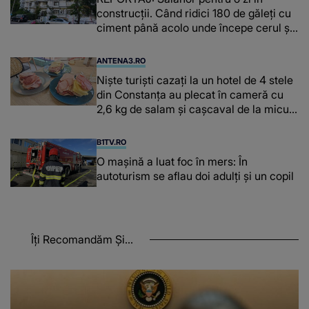
construcții. ​​​​​​​Când ridici 180 de găleți cu
ciment până acolo unde începe cerul și
n-ai ce pune pe masă
ANTENA3.RO
Niște turiști cazați la un hotel de 4 stele
din Constanța au plecat în cameră cu
2,6 kg de salam și cașcaval de la micul
dejun
B1TV.RO
O maşină a luat foc în mers: În
autoturism se aflau doi adulți și un copil
Îți Recomandăm Și...