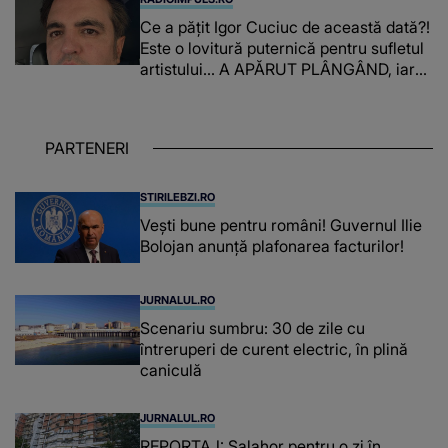
ai făcut pentru..."
Ce a pățit Igor Cuciuc de această dată?!
Este o lovitură puternică pentru sufletul
artistului... A APĂRUT PLÂNGÂND, iar
adevărul pe care l-a dezvăluit A FOST
PREA GREU DE DUS atât pentru el, cât
și pentru cei care au auzit: "Te voi..."
PARTENERI
STIRILEBZI.RO
Vești bune pentru români! Guvernul Ilie
Bolojan anunță plafonarea facturilor!
JURNALUL.RO
Scenariu sumbru: 30 de zile cu
întreruperi de curent electric, în plină
caniculă
JURNALUL.RO
REPORTAJ: Salahor pentru o zi în