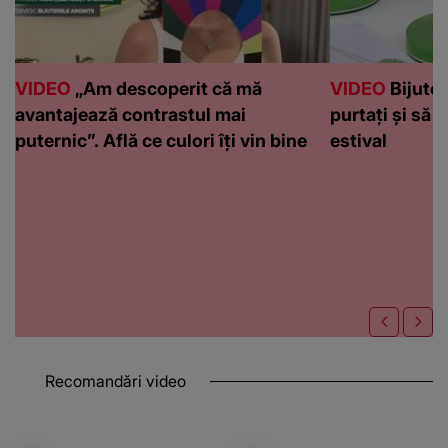
VIDEO
„Am descoperit că mă
VIDEO
Bijuteri
avantajează contrastul mai
purtați și să l
puternic”. Află ce culori îți vin bine
estival
Recomandări video