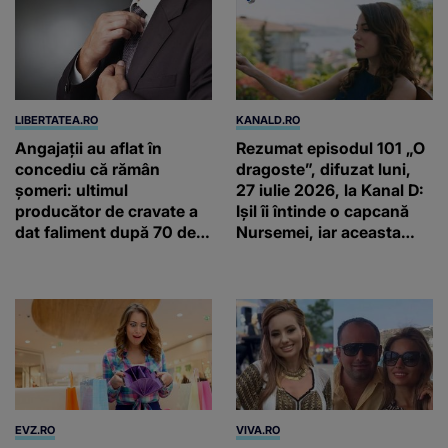
LIBERTATEA.RO
KANALD.RO
Angajații au aflat în
Rezumat episodul 101 „O
concediu că rămân
dragoste”, difuzat luni,
șomeri: ultimul
27 iulie 2026, la Kanal D:
producător de cravate a
Ișil îi întinde o capcană
dat faliment după 70 de
Nursemei, iar aceasta
ani, în Elveția
este îndepărtată de
familie
EVZ.RO
VIVA.RO