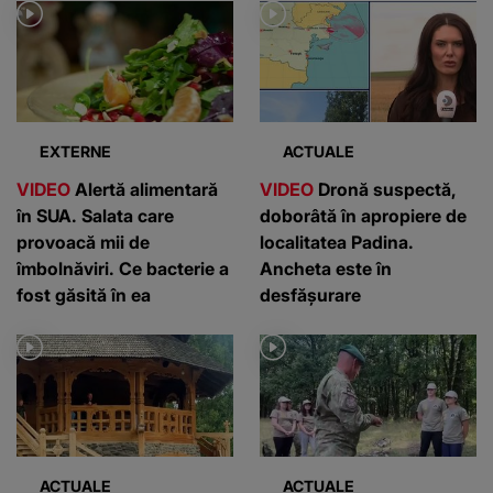
EXTERNE
ACTUALE
VIDEO
Alertă alimentară
VIDEO
Dronă suspectă,
în SUA. Salata care
doborâtă în apropiere de
provoacă mii de
localitatea Padina.
îmbolnăviri. Ce bacterie a
Ancheta este în
fost găsită în ea
desfășurare
ACTUALE
ACTUALE