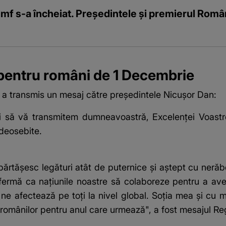
iumf s-a încheiat. Președintele și premierul Român
pentru români de 1 Decembrie
it a transmis un mesaj către președintele Nicușor Dan:
i să vă transmitem dumneavoastră, Excelenței Voastre
e deosebite.
părtășesc legături atât de puternice și aștept cu neră
 fermă ca națiunile noastre să colaboreze pentru a av
 ne afectează pe toți la nivel global. Soția mea și cu
românilor pentru anul care urmează", a fost mesajul Re