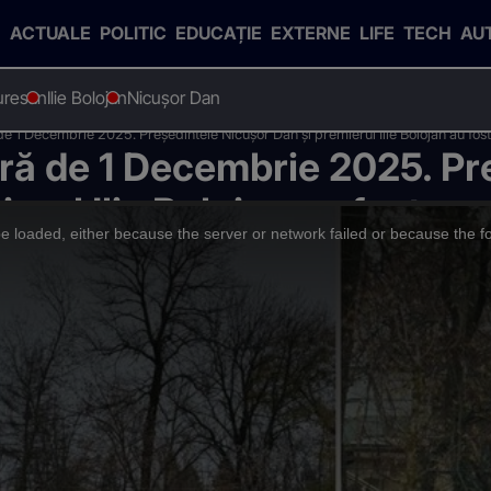
ACTUALE
POLITIC
EDUCAȚIE
EXTERNE
LIFE
TECH
AU
uresan
Ilie Bolojan
Nicușor Dan
e 1 Decembrie 2025. Preşedintele Nicuşor Dan și premierul Ilie Bolojan au fost
ră de 1 Decembrie 2025. Pr
rul Ilie Bolojan au fost pre
 loaded, either because the server or network failed or because the f