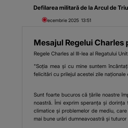
Defilarea militară de la Arcul de Tr
1 decembrie 2025
13:51
Mesajul Regelui Charles 
Regele Charles al III-lea al Regatului Un
"Soția mea și cu mine suntem încântaț
felicitări cu prilejul acestei zile național
Sunt foarte bucuros că țările noastre îm
noastră. Îmi exprim speranța și dorința
climatice și problemelor de mediu, care
mai bune urări dumneavoastră și tuturor 