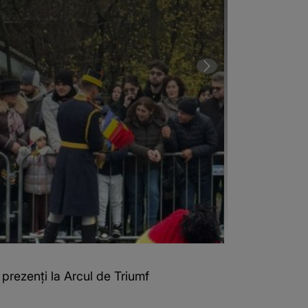
prezenți la Arcul de Triumf
1 din 10 | VID
Triumf