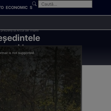
TO
ECONOMIC
SPORT
 prezenți la Arcul de Triumf
eşedintele
zenți la
ormat is not supported.