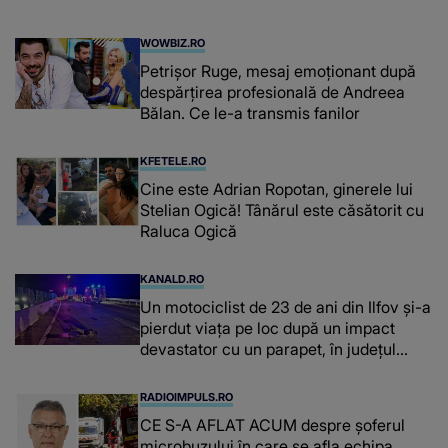
WOWBIZ.RO
Petrișor Ruge, mesaj emoționant după
despărțirea profesională de Andreea
Bălan. Ce le-a transmis fanilor
KFETELE.RO
Cine este Adrian Ropotan, ginerele lui
Stelian Ogică! Tânărul este căsătorit cu
Raluca Ogică
KANALD.RO
Un motociclist de 23 de ani din Ilfov și-a
pierdut viața pe loc după un impact
devastator cu un parapet, în județul
Giurgiu
RADIOIMPULS.RO
CE S-A AFLAT ACUM despre şoferul
microbuzului în care se afla echipa