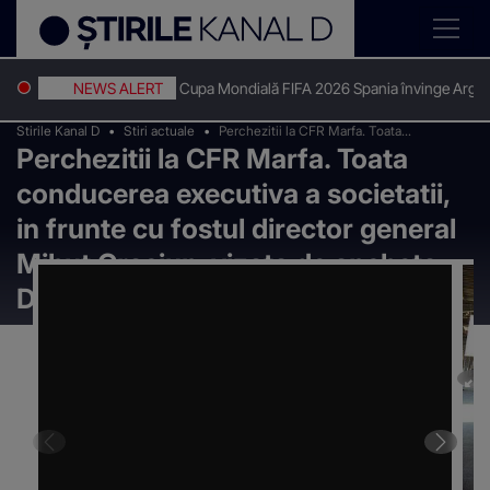
NEWS ALERT
Cupa Mondială FIFA 2026 Spania învinge Argenti
Stirile Kanal D
Stiri actuale
Perchezitii la CFR Marfa. Toata
Perchezitii la CFR Marfa. Toata
conducerea executiva a societatii, in
frunte cu fostul director general Mihut
conducerea executiva a societatii,
Craciun, vizata de ancheta DIICOT
in frunte cu fostul director general
Mihut Craciun, vizata de ancheta
DIICOT