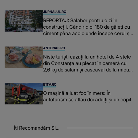
JURNALUL.RO
REPORTAJ: Salahor pentru o zi în
construcții. ​​​​​​​Când ridici 180 de găleți cu
ciment până acolo unde începe cerul și
n-ai ce pune pe masă
ANTENA3.RO
Niște turiști cazați la un hotel de 4 stele
din Constanța au plecat în cameră cu
2,6 kg de salam și cașcaval de la micul
dejun
B1TV.RO
O maşină a luat foc în mers: În
autoturism se aflau doi adulți și un copil
Îți Recomandăm Și...