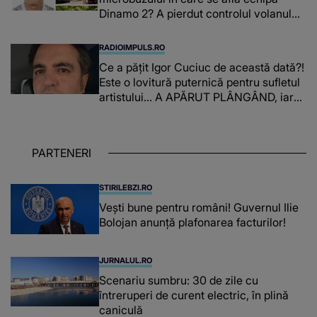
Dinamo 2? A pierdut controlul volanului,
iar IMPACTUL DEVASTATOR a dus la
moartea lui Constantin Covaciu: "Tot ce
RADIOIMPULS.RO
ai făcut pentru..."
Ce a pățit Igor Cuciuc de această dată?!
Este o lovitură puternică pentru sufletul
artistului... A APĂRUT PLÂNGÂND, iar
adevărul pe care l-a dezvăluit A FOST
PREA GREU DE DUS atât pentru el, cât
și pentru cei care au auzit: "Te voi..."
PARTENERI
STIRILEBZI.RO
Vești bune pentru români! Guvernul Ilie
Bolojan anunță plafonarea facturilor!
JURNALUL.RO
Scenariu sumbru: 30 de zile cu
întreruperi de curent electric, în plină
caniculă