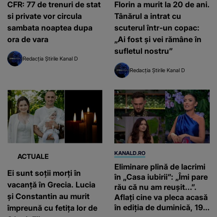
CFR: 77 de trenuri de stat
Florin a murit la 20 de ani.
si private vor circula
Tânărul a intrat cu
sambata noaptea dupa
scuterul într-un copac:
ora de vara
„Ai fost și vei rămâne în
sufletul nostru”
Redacția Știrile Kanal D
Redacția Știrile Kanal D
KANALD.RO
ACTUALE
Eliminare plină de lacrimi
Ei sunt soții morți în
în „Casa iubirii”: „Îmi pare
vacanță în Grecia. Lucia
rău că nu am reușit...”.
și Constantin au murit
Aflați cine va pleca acasă
în ediția de duminică, 19
împreună cu fetița lor de