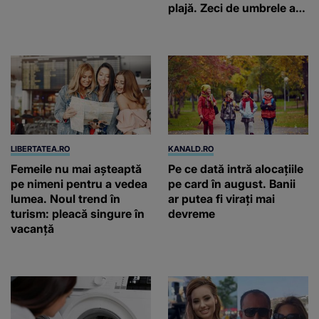
plajă. Zeci de umbrele au
fost deja ridicate
LIBERTATEA.RO
KANALD.RO
Femeile nu mai așteaptă
Pe ce dată intră alocațiile
pe nimeni pentru a vedea
pe card în august. Banii
lumea. Noul trend în
ar putea fi virați mai
turism: pleacă singure în
devreme
vacanță