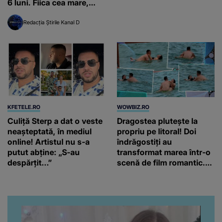
iulie, de la orele 16:00 și
6 luni. Fiica cea mare,
19:00, doar la Kanal D
grav rănită, a rămas
Redacția Știrile Kanal D
singură pe lume
KFETELE.RO
WOWBIZ.RO
Culiță Sterp a dat o veste
Dragostea plutește la
neașteptată, în mediul
propriu pe litoral! Doi
online! Artistul nu s-a
îndrăgostiți au
putut abține: „S-au
transformat marea într-o
despărțit...”
scenă de film romantic.
Turiștii prezenți s-au uitat
de două ori