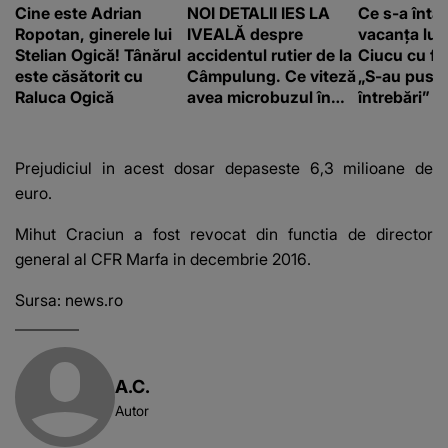
Cine este Adrian
NOI DETALII IES LA
Ce s-a întâ
Ropotan, ginerele lui
IVEALĂ despre
vacanța lui
Stelian Ogică! Tânărul
accidentul rutier de la
Ciucu cu fii
este căsătorit cu
Câmpulung. Ce viteză
„S-au pus 
Raluca Ogică
avea microbuzul în
întrebări”
care se aflau cei de la
Dinamo 2 înainte de
intrarea în curbă: "A
Prejudiciul in acest dosar depaseste 6,3 milioane de
venit în..."
euro.
Mihut Craciun a fost revocat din functia de director
general al CFR Marfa in decembrie 2016.
Sursa:
news.ro
A.C.
Autor