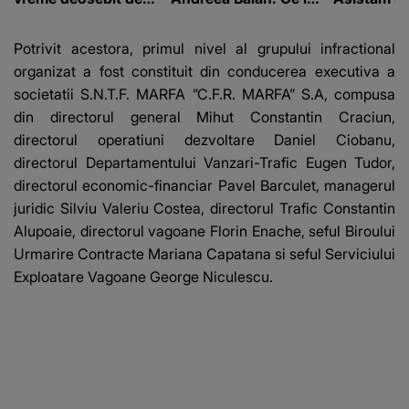
caldă și șanse reduse
a transmis fanilor
catastrofă"
de precipitații
Potrivit acestora, primul nivel al grupului infractional
organizat a fost constituit din conducerea executiva a
societatii S.N.T.F. MARFA ”C.F.R. MARFA” S.A, compusa
din directorul general Mihut Constantin Craciun,
directorul operatiuni dezvoltare Daniel Ciobanu,
directorul Departamentului Vanzari-Trafic Eugen Tudor,
directorul economic-financiar Pavel Barculet, managerul
juridic Silviu Valeriu Costea, directorul Trafic Constantin
Alupoaie, directorul vagoane Florin Enache, seful Biroului
Urmarire Contracte Mariana Capatana si seful Serviciului
Exploatare Vagoane George Niculescu.