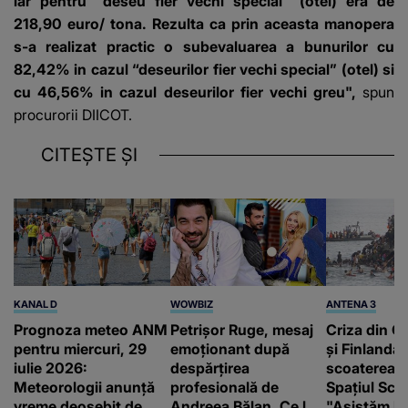
iar pentru “deseu fier vechi special” (otel) era de
218,90 euro/ tona. Rezulta ca prin aceasta manopera
s-a realizat practic o subevaluarea a bunurilor cu
82,42% in cazul “deseurilor fier vechi special” (otel) si
cu 46,56% in cazul deseurilor fier vechi greu",
spun
procurorii DIICOT.
CITEȘTE ȘI
KANAL D
WOWBIZ
ANTENA 3
Prognoza meteo ANM
Petrișor Ruge, mesaj
Criza din Ce
pentru miercuri, 29
emoționant după
și Finlanda 
iulie 2026:
despărțirea
scoaterea S
Meteorologii anunță
profesională de
Spațiul Sc
vreme deosebit de
Andreea Bălan. Ce le-
"Asistăm la