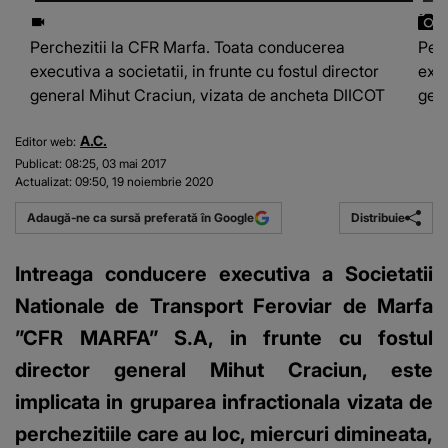
Perchezitii la CFR Marfa. Toata conducerea
Perc
executiva a societatii, in frunte cu fostul director
exec
general Mihut Craciun, vizata de ancheta DIICOT
gen
A.C.
Editor web:
Publicat:
08:25, 03 mai 2017
Actualizat:
09:50, 19 noiembrie 2020
Distribuie
Adaugă-ne ca sursă preferată în Google
Intreaga conducere executiva a Societatii
Nationale de Transport Feroviar de Marfa
”CFR MARFA” S.A, in frunte cu fostul
director general Mihut Craciun, este
implicata in gruparea infractionala vizata de
perchezitiile care au loc, miercuri dimineata,