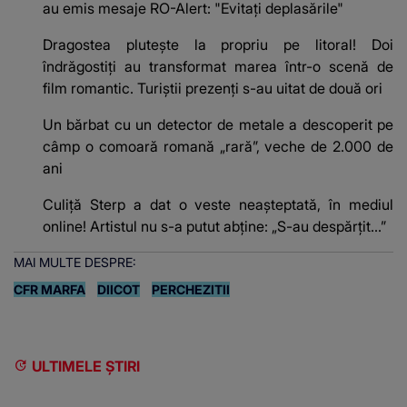
au emis mesaje RO-Alert: "Evitați deplasările"
Dragostea plutește la propriu pe litoral! Doi
îndrăgostiți au transformat marea într-o scenă de
film romantic. Turiștii prezenți s-au uitat de două ori
Un bărbat cu un detector de metale a descoperit pe
câmp o comoară romană „rară”, veche de 2.000 de
ani
Culiță Sterp a dat o veste neașteptată, în mediul
online! Artistul nu s-a putut abține: „S-au despărțit...”
MAI MULTE DESPRE:
CFR MARFA
DIICOT
PERCHEZITII
ULTIMELE ȘTIRI