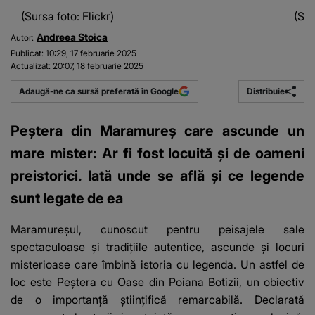
(Sursa foto: Flickr)
(Sur
Andreea Stoica
Autor:
Publicat:
10:29, 17 februarie 2025
Actualizat:
20:07, 18 februarie 2025
Distribuie
Adaugă-ne ca sursă preferată în Google
Peștera din Maramureș care ascunde un
mare mister: Ar fi fost locuită și de oameni
preistorici. Iată unde se află și ce legende
sunt legate de ea
Maramureșul, cunoscut pentru
peisajele sale
spectaculoase
și tradițiile autentice, ascunde și locuri
misterioase care îmbină istoria cu legenda. Un astfel de
loc este Peștera cu Oase din Poiana Botizii, un obiectiv
de o importanță științifică remarcabilă. Declarată