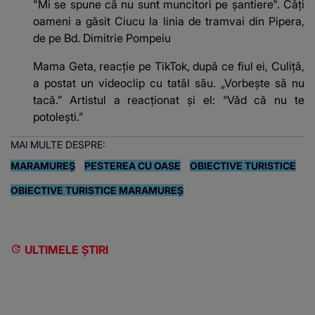
"Mi se spune că nu sunt muncitori pe șantiere". Câţi
oameni a găsit Ciucu la linia de tramvai din Pipera,
de pe Bd. Dimitrie Pompeiu
Mama Geta, reacție pe TikTok, după ce fiul ei, Culiță,
a postat un videoclip cu tatăl său. „Vorbește să nu
tacă.” Artistul a reacționat și el: “Văd că nu te
potoleşti.”
MAI MULTE DESPRE:
MARAMUREŞ
PESTEREA CU OASE
OBIECTIVE TURISTICE
OBIECTIVE TURISTICE MARAMUREȘ
ULTIMELE ȘTIRI