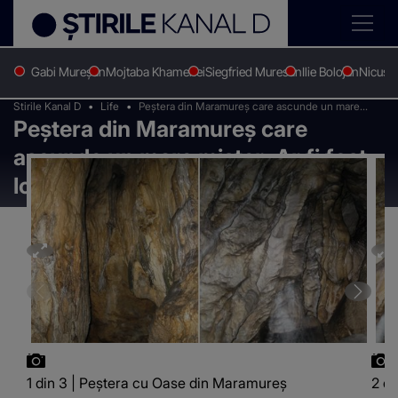
Gabi Mureșan
Mojtaba Khamenei
Siegfried Muresan
Ilie Bolojan
Nicușo
Stirile Kanal D
Life
Peștera din Maramureș care ascunde un mare
Peștera din Maramureș care
mister: Ar fi fost locuită și de oameni preistorici
ascunde un mare mister: Ar fi fost
locuită și de oameni preistorici
1 din 3 | Peștera cu Oase din Maramureș
2 d