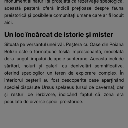
monument al naturii și protejată ca rezervație speologică,
această peșteră oferă indicii prețioase despre fauna
preistorică și posibilele comunități umane care ar fi locuit
aici.
Un loc încărcat de istorie și mister
Situată pe versantul unei văi, Peștera cu Oase din Poiana
Botizii este o formațiune fosilă impresionantă, modelată
de-a lungul timpului de apele subterane. Aceasta include
săritori, holuri și galerii cu denivelări semnificative,
oferind speologilor un teren de explorare complex. În
interiorul peșterii au fost descoperite oase aparținând
speciei dispărute Ursus spelaeus (ursul de cavernă), dar
și resturi de ierbivore, indicând faptul că zona era
populată de diverse specii preistorice.