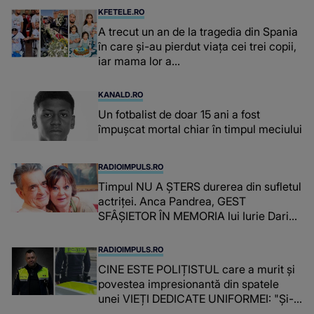
suspecți
KFETELE.RO
A trecut un an de la tragedia din Spania
în care și-au pierdut viața cei trei copii,
iar mama lor a…
KANALD.RO
Un fotbalist de doar 15 ani a fost
împușcat mortal chiar în timpul meciului
RADIOIMPULS.RO
Timpul NU A ȘTERS durerea din sufletul
actriței. Anca Pandrea, GEST
SFÂȘIETOR ÎN MEMORIA lui Iurie Darie:
"A fost copleșitor. Pe măsură ce trece
timpul parcă..."
RADIOIMPULS.RO
CINE ESTE POLIȚISTUL care a murit și
povestea impresionantă din spatele
unei VIEȚI DEDICATE UNIFORMEI: "Și-a
îndeplinit misiunile cu responsabilitate,