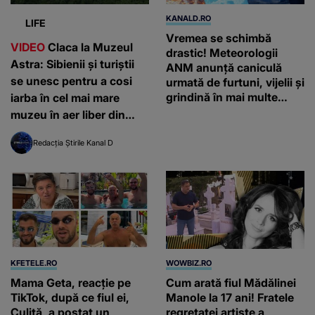
KANALD.RO
LIFE
Vremea se schimbă
VIDEO
Claca la Muzeul
drastic! Meteorologii
Astra: Sibienii și turiștii
ANM anunță caniculă
se unesc pentru a cosi
urmată de furtuni, vijelii și
grindină în mai multe
iarba în cel mai mare
regiuni ale țării
muzeu în aer liber din
Europa
Redacția Știrile Kanal D
KFETELE.RO
WOWBIZ.RO
Mama Geta, reacție pe
Cum arată fiul Mădălinei
TikTok, după ce fiul ei,
Manole la 17 ani! Fratele
Culiță, a postat un
regretatei artiste a