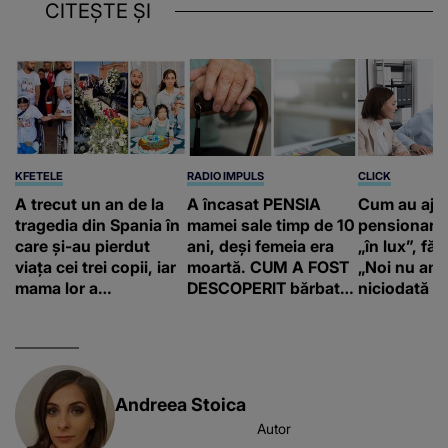
CITEȘTE ȘI
KFETELE
RADIO IMPULS
CLICK
A trecut un an de la
A încasat PENSIA
Cum au aju
tragedia din Spania în
mamei sale timp de 10
pensionari 
care și-au pierdut
ani, deși femeia era
„în lux”, făr
viața cei trei copii, iar
moartă. CUM A FOST
„Noi nu am 
mama lor a…
DESCOPERIT bărbatul
niciodată a
de 50 de ani și ce
afacere a deschis cu
banii obținuți? SUMA
E COLOSALĂ
Andreea Stoica
Autor