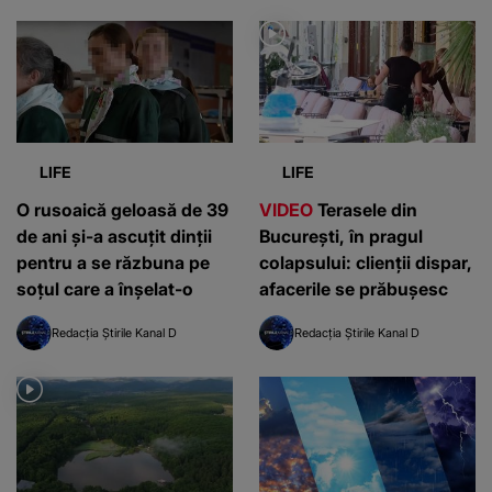
LIFE
LIFE
O rusoaică geloasă de 39
VIDEO
Terasele din
de ani și-a ascuțit dinții
București, în pragul
pentru a se răzbuna pe
colapsului: clienții dispar,
soțul care a înșelat-o
afacerile se prăbușesc
Redacția Știrile Kanal D
Redacția Știrile Kanal D