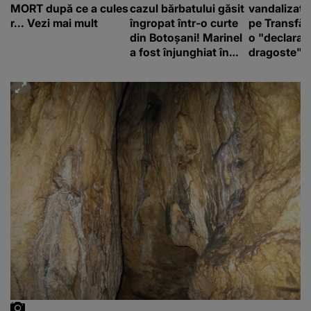
MORT după ce a cules
cazul bărbatului găsit
vandalizat 
r... Vezi mai mult
îngropat într-o curte
pe Transfă
din Botoșani! Marinel
o "declaraţ
a fost înjunghiat în
dragoste" e
inimă, iar concubina
poliție și c
lui se numără printre
mediu
suspecți