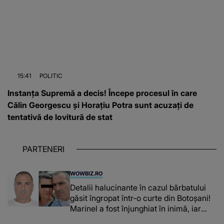
15:41
POLITIC
Instanța Supremă a decis! Începe procesul în care
Călin Georgescu și Horațiu Potra sunt acuzați de
tentativă de lovitură de stat
PARTENERI
WOWBIZ.RO
Detalii halucinante în cazul bărbatului
găsit îngropat într-o curte din Botoșani!
Marinel a fost înjunghiat în inimă, iar
concubina lui se numără printre