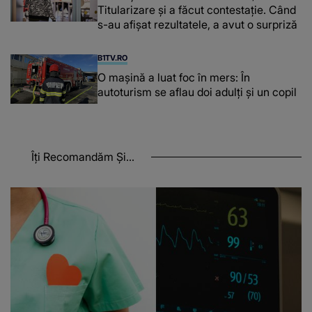
Titularizare și a făcut contestație. Când
s-au afișat rezultatele, a avut o surpriză
B1TV.RO
O maşină a luat foc în mers: În
autoturism se aflau doi adulți și un copil
Îți Recomandăm Și...