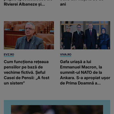
Rivierei Albaneze și
ani
farmecul autentic al
Adriaticii
EVZ.RO
VIVA.RO
Cum funcționa rețeaua
Gafa uriașă a lui
pensiilor pe bază de
Emmanuel Macron, la
vechime fictivă. Șeful
summit-ul NATO de la
Casei de Pensii: „A fost
Ankara. S-a apropiat ușor
un sistem”
de Prima Doamnă a
Turciei, iar ce-a urmat e
subiectul care face
înconjurul presei