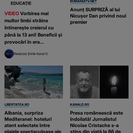
ROMANIATV.NET
EDUCAȚIE
Anunţ SURPRIZĂ al lui
VIDEO
Vorbirea mai
Nicuşor Dan privind noul
multor limbi străine
premier
întinerește creierul cu
până la 13 ani! Beneficii și
provocări în era
inteligenței artificiale
Redacția Știrile Kanal D
LIBERTATEA.RO
KANALD.RO
Albania, surpriza
Presa românească este
Mediteranei: hoteluri
îndoliată! Jurnalistul
atent selectate între
Nicolae Cristache s-a
plajele spectaculoase ale
stins din viață la 86 de