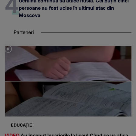
Ucraina continuă să atace Rusia. Cel puțin cinci
persoane au fost ucise în ultimul atac din
Moscova
Parteneri
EDUCAȚIE
VIDEO
Au început înscrierile la liceu! Când se va afișa