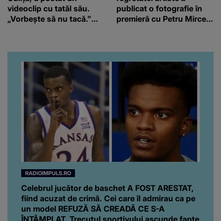
videoclip cu tatăl său.
publicat o fotografie în
„Vorbește să nu tacă.”
premieră cu Petru Mircea
Artistul a reacționat și el:
Jr.
“Văd că nu te potoleşti.”
RADIOIMPULS.RO
Celebrul jucător de baschet A FOST ARESTAT,
fiind acuzat de crimă. Cei care îl admirau ca pe
un model REFUZĂ SĂ CREADĂ CE S-A
ÎNTÂMPLAT. Trecutul sportivului ascunde fapte