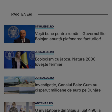
iar în relația cu colegii a fost un sprijin,
un sfătuitor și un..."
PARTENERI
STIRILEBZI.RO
Vești bune pentru români! Guvernul Ilie
Bolojan anunță plafonarea facturilor!
JURNALUL.RO
Ecologism cu japca. Natura 2000
lovește fermierii
JURNALUL.RO
Investigație, Canalul Bala: Cum au
dispărut milioane de euro pe Dunăre
ANTENA3.RO
O învățătoare din Sibiu a luat 4,90 la