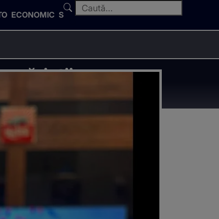
TO
ECONOMIC
SPORT
e părinții