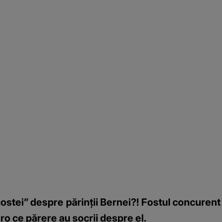
stei” despre părinții Bernei?! Fostul concurent a
.ro ce părere au socrii despre el.