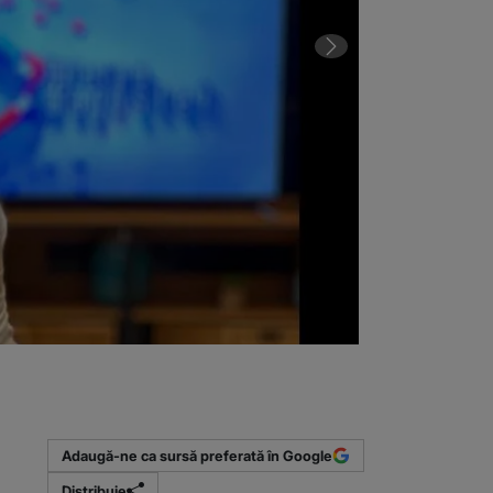
2 din 5 | Ce s
Adaugă-ne ca sursă preferată în Google
Distribuie