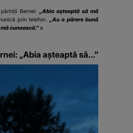
părinții Bernei:
„Abia așteaptă să mă
munică prin telefon.
„Au o părere bună
să mă cunoască.”
a
nei: „Abia așteaptă să...”