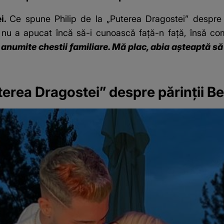
ei.
Ce spune Philip de la „Puterea Dragostei” despre 
 nu a apucat încă să-i cunoască față-n față, însă co
cu anumite chestii familiare. Mă plac, abia așteaptă 
terea Dragostei” despre părinții Ber