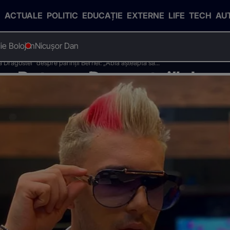
ACTUALE
POLITIC
EDUCAȚIE
EXTERNE
LIFE
TECH
AU
Ilie Bolojan
Nicușor Dan
 Dragostei” despre părinții Bernei: „Abia așteaptă să...”
a „Puterea Dragostei” despr
tă să...”