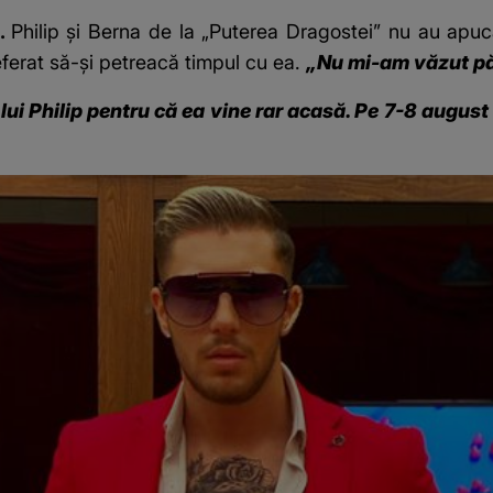
i.
Philip și Berna de la „Puterea Dragostei” nu au apu
referat să-și petreacă timpul cu ea.
„Nu mi-am văzut păr
ui Philip pentru că ea vine rar acasă. Pe 7-8 august 