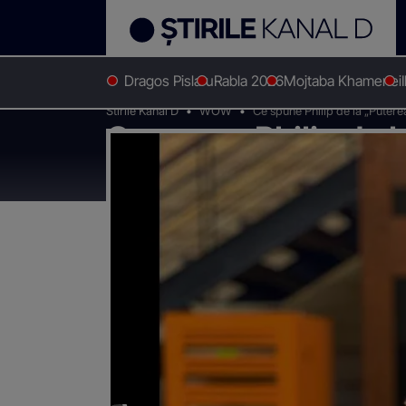
Dragos Pislaru
Rabla 2026
Mojtaba Khamenei
Stirile Kanal D
WOW
Ce spune Philip de la „Puterea
Ce spune Philip de l
Bernei: „Abia așteap