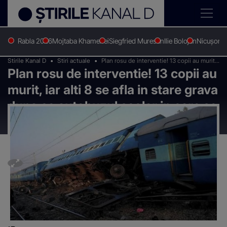
Rabla 2026
Mojtaba Khamenei
Siegfried Muresan
Ilie Bolojan
Nicușor 
Stirile Kanal D
Stiri actuale
Plan rosu de interventie! 13 copii au murit,
Plan rosu de interventie! 13 copii au
iar alti 8 se afla in stare grava dupa ce
autobuzul scolar in care se aflau a fost
murit, iar alti 8 se afla in stare grava
lovit de un tren
dupa ce autobuzul scolar in care se
aflau a fost lovit de un tren