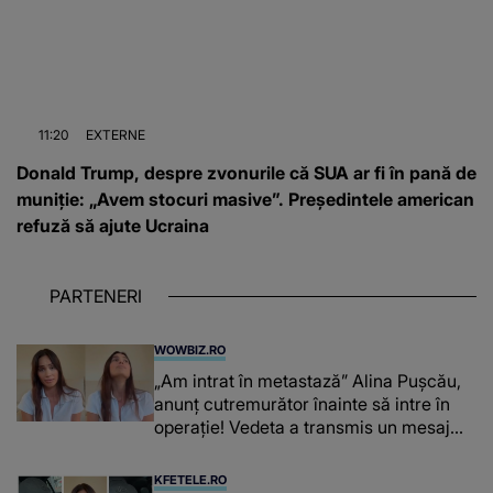
11:20
EXTERNE
Donald Trump, despre zvonurile că SUA ar fi în pană de
muniție: „Avem stocuri masive”. Președintele american
refuză să ajute Ucraina
PARTENERI
WOWBIZ.RO
„Am intrat în metastază” Alina Pușcău,
anunț cutremurător înainte să intre în
operație! Vedeta a transmis un mesaj
emoționant fanilor
KFETELE.RO