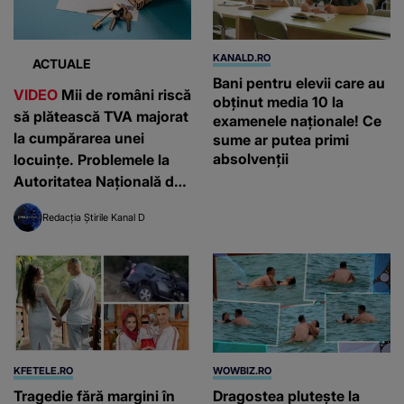
KANALD.RO
ACTUALE
Bani pentru elevii care au
VIDEO
Mii de români riscă
obținut media 10 la
să plătească TVA majorat
examenele naționale! Ce
la cumpărarea unei
sume ar putea primi
absolvenții
locuințe. Problemele la
Autoritatea Națională de
Cadastru
Redacția Știrile Kanal D
KFETELE.RO
WOWBIZ.RO
Tragedie fără margini în
Dragostea plutește la