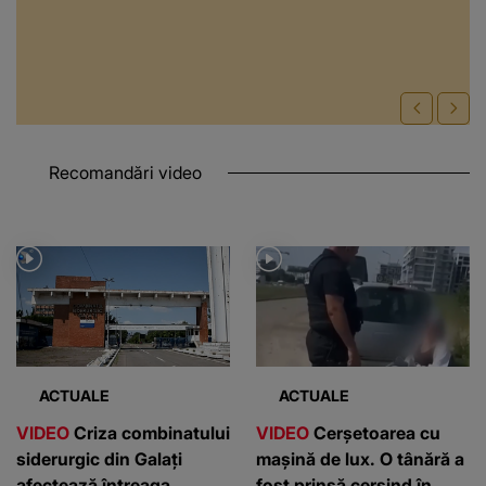
Recomandări video
ACTUALE
ACTUALE
VIDEO
Criza combinatului
VIDEO
Cerșetoarea cu
siderurgic din Galați
mașină de lux. O tânără a
afectează întreaga
fost prinsă cerșind în