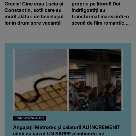
Grecia! Cine erau Lucia și
propriu pe litoral! Doi
Constantin, soții care au
îndrăgostiți au
murit alături de bebelușul
transformat marea într-o
lor în drum spre vacanță
scenă de film romantic.
Turiștii prezenți s-au uitat
de două ori
RADIOIMPULS.RO
Angajații Metrorex și călătorii AU ÎNCREMENIT
când au văzut UN ȘARPE plimbându-se