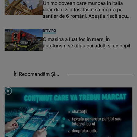
Un moldovean care muncea în Italia
doar de o zi a fost lăsat să moară pe
şantier de 6 români. Aceștia riscă acum
închisoarea
B1TV.RO
O maşină a luat foc în mers: În
autoturism se aflau doi adulți și un copil
Îți Recomandăm Și...