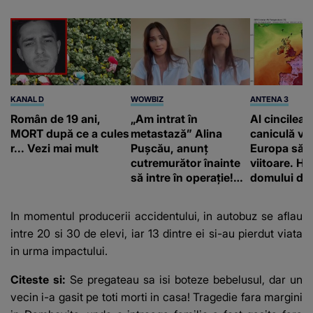
KANAL D
WOWBIZ
ANTENA 3
Român de 19 ani,
„Am intrat în
Al cincilea 
MORT după ce a cules
metastază” Alina
caniculă va
r... Vezi mai mult
Pușcău, anunț
Europa să
cutremurător înainte
viitoare. H
să intre în operație!
domului de 
Vedeta a transmis un
care va adu
mesaj emoționant
42 de grade
In momentul producerii accidentului, in autobuz se aflau
fanilor
intre 20 si 30 de elevi, iar 13 dintre ei si-au pierdut viata
in urma impactului.
Citeste si:
Se pregateau sa isi boteze bebelusul, dar un
vecin i-a gasit pe toti morti in casa! Tragedie fara margini