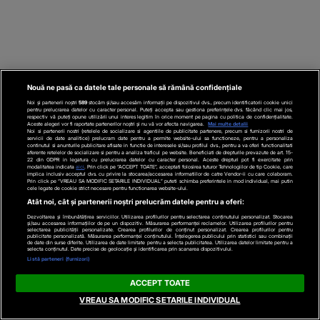
Nouă ne pasă ca datele tale personale să rămână confidențiale
Noi și partenerii noștri
589
stocăm și/sau accesăm informații pe dispozitivul dvs., precum identificatorii cookie unici
pentru prelucrarea datelor cu caracter personal. Puteți accepta sau gestiona preferințele dvs. făcând clic mai jos,
respectiv vă puteți opune utilizării unui interes legitim în orice moment pe pagina cu politica de confidențialitate.
Aceste alegeri vor fi raportate partenerilor noștri și nu vă vor afecta navigarea.
Mai multe detalii
Noi si partenerii nostri (retelele de socializare si agentiile de publicitate partenere, precum si furnizorii nostri de
servicii de date analitice) prelucram date pentru a permite website-ului sa functioneze, pentru a personaliza
continutul si anunturile publicitare afisate in functie de interesele si/sau profilul dvs., pentru a va oferi functionalitati
aferente retelelor de socializare si pentru a analiza traficul pe website. Beneficiati de drepturile prevazute de art. 15-
22 din GDPR in legatura cu prelucrarea datelor cu caracter personal. Aceste drepturi pot fi exercitate prin
modalitatea indicata
aici
. Prin click pe “ACCEPT TOATE”, acceptati folosirea tuturor Tehnologiilor de tip Cookie, care
implica inclusiv acceptul dvs. cu privire la stocarea/accesarea informatiilor de catre Vendor-ii cu care colaboram.
Prin click pe “VREAU SA MODIFIC SETARILE INDIVIDUAL” puteti schimba preferintele in mod individual, mai putin
cele legate de cookie strict necesare pentru functionarea website-ului.
Atât noi, cât și partenerii noștri prelucrăm datele pentru a oferi:
Dezvoltarea și îmbunătățirea serviciilor. Utilizarea profilurilor pentru selectarea conținutului personalizat. Stocarea
și/sau accesarea informațiilor de pe un dispozitiv. Măsurarea performanței reclamelor. Utilizarea profilurilor pentru
selectarea publicității personalizate. Crearea profilurilor de conținut personalizat. Crearea profilurilor pentru
publicitate personalizată. Măsurarea performanței conținutului. Înțelegerea publicului prin statistici sau combinații
de date din surse diferite. Utilizarea de date limitate pentru a selecta publicitatea. Utilizarea datelor limitate pentru a
selecta conținutul. Date precise de geolocație și identificarea prin scanarea dispozitivului.
Listă parteneri (furnizori)
ACCEPT TOATE
VREAU SA MODIFIC SETARILE INDIVIDUAL