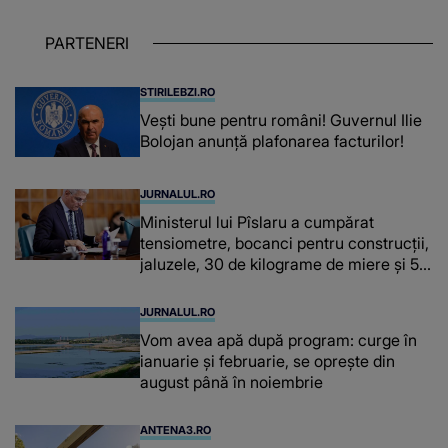
obținuți? SUMA E COLOSALĂ
PARTENERI
STIRILEBZI.RO
Vești bune pentru români! Guvernul Ilie
Bolojan anunță plafonarea facturilor!
JURNALUL.RO
Ministerul lui Pîslaru a cumpărat
tensiometre, bocanci pentru construcții,
jaluzele, 30 de kilograme de miere și 50
de kilograme de cafea
JURNALUL.RO
Vom avea apă după program: curge în
ianuarie și februarie, se oprește din
august până în noiembrie
ANTENA3.RO