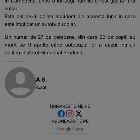
in Dambovita, unde o intreaga familie a fost gasita fara
suflare
Este cel de-al doilea accident din aceasta luna in care
este implicat un autobuz scolar.
Un numar de 27 de persoane, din care 23 de copii, au
murit pe 9 aprilie când autobuzul lor a cazut intr-un
defileu in statul Himachal Pradesh.
A.S.
Autor
URMĂREȘTE-NE PE
ABONEAZĂ-TE PE