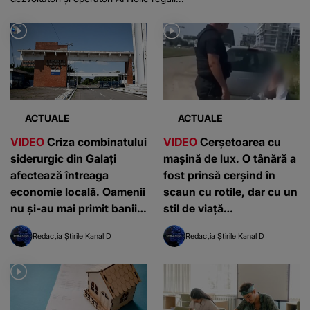
ACTUALE
ACTUALE
VIDEO
Criza combinatului
VIDEO
Cerșetoarea cu
siderurgic din Galați
mașină de lux. O tânără a
afectează întreaga
fost prinsă cerșind în
economie locală. Oamenii
scaun cu rotile, dar cu un
nu și-au mai primit banii
stil de viață
de câteva luni: „E foarte
contradictoriu
Redacția Știrile Kanal D
Redacția Știrile Kanal D
greu”