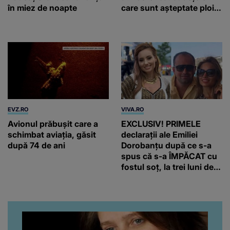
în miez de noapte
care sunt așteptate ploi
torențiale și vijelii
EVZ.RO
VIVA.RO
Avionul prăbușit care a
EXCLUSIV! PRIMELE
schimbat aviația, găsit
declarații ale Emiliei
după 74 de ani
Dorobanțu după ce s-a
spus că s-a ÎMPĂCAT cu
fostul soț, la trei luni de
când au divorțat. Ce-a
putut să spună frumoasa
artistă i-a lăsat MASCĂ
pe toți. De data aceasta,
chiar a rupt tăcerea: