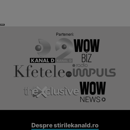
Next
Previous
Parteneri:
Despre stirilekanald.ro