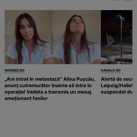
WOWBIZ.RO
KANALD.RO
„Am intrat în metastază” Alina Pușcău,
Alertă de secur
anunț cutremurător înainte să intre în
Leipzig/Halle! T
operație! Vedeta a transmis un mesaj
suspendat după
emoționant fanilor