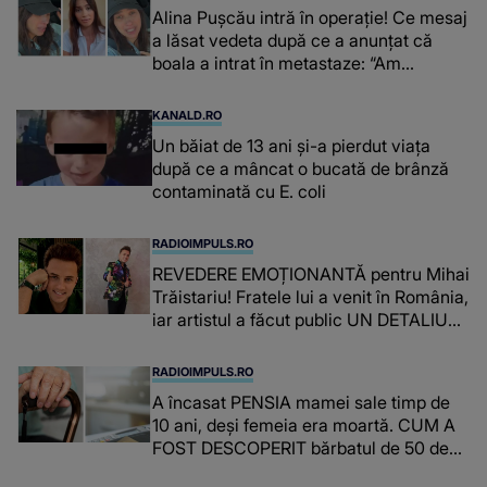
Alina Pușcău intră în operație! Ce mesaj
a lăsat vedeta după ce a anunțat că
boala a intrat în metastaze: “Am
cancer!”
KANALD.RO
Un băiat de 13 ani și-a pierdut viața
după ce a mâncat o bucată de brânză
contaminată cu E. coli
RADIOIMPULS.RO
REVEDERE EMOȚIONANTĂ pentru Mihai
Trăistariu! Fratele lui a venit în România,
iar artistul a făcut public UN DETALIU
NEAȘTEPTAT: "Nu știu ce să-i zic. Voi
ce spuneți ? Să se..."
RADIOIMPULS.RO
A încasat PENSIA mamei sale timp de
10 ani, deși femeia era moartă. CUM A
FOST DESCOPERIT bărbatul de 50 de
ani și ce afacere a deschis cu banii