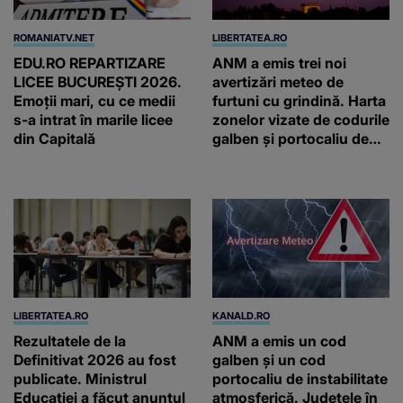
ROMANIATV.NET
LIBERTATEA.RO
EDU.RO REPARTIZARE
ANM a emis trei noi
LICEE BUCUREŞTI 2026.
avertizări meteo de
Emoţii mari, cu ce medii
furtuni cu grindină. Harta
s-a intrat în marile licee
zonelor vizate de codurile
din Capitală
galben și portocaliu de
vreme extremă
LIBERTATEA.RO
KANALD.RO
Rezultatele de la
ANM a emis un cod
Definitivat 2026 au fost
galben și un cod
publicate. Ministrul
portocaliu de instabilitate
Educației a făcut anunțul
atmosferică. Județele în