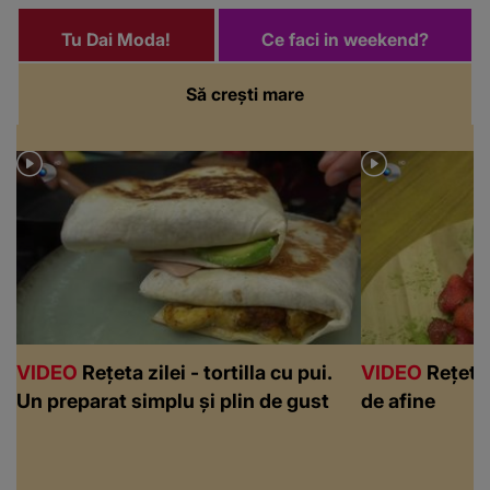
Tu Dai Moda!
Ce faci in weekend?
Să crești mare
VIDEO
Rețeta zilei - tortilla cu pui.
VIDEO
Rețeta 
Un preparat simplu și plin de gust
de afine