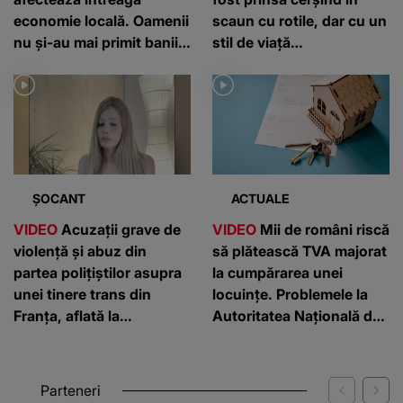
economie locală. Oamenii
scaun cu rotile, dar cu un
nu și-au mai primit banii
stil de viață
de câteva luni: „E foarte
contradictoriu
greu”
ȘOCANT
ACTUALE
VIDEO
Acuzații grave de
VIDEO
Mii de români riscă
violență și abuz din
să plătească TVA majorat
partea polițiștilor asupra
la cumpărarea unei
unei tinere trans din
locuințe. Problemele la
Franța, aflată la
Autoritatea Națională de
București. Reacția Poliției
Cadastru
Capitalei
Parteneri